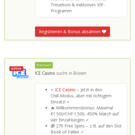
Treueboni & exklusives VIP-
Programm
Registrieren & Bonus absahnen
Premium
online
ICE Casino
sucht in
Bönen
⭐
ICE Casino
– Jetzt in den
Chill‑Modus, aber mit richtigem
Einsatz! ⭐
🔥 Willkommensbonus: Maximal
€1.500/CHF 1.500, 450% Match auf
vier Einzahlungen ✓
🎁 270 Free Spins – z. B. auf den Slot
Book of Fallen ✓