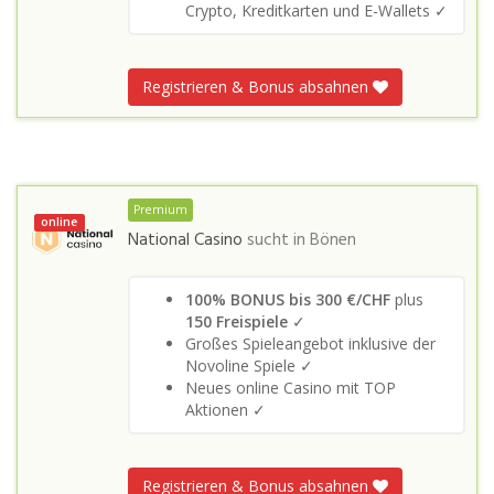
Crypto, Kreditkarten und E-Wallets ✓
Registrieren & Bonus absahnen
Premium
online
National Casino
sucht in
Bönen
100% BONUS bis 300 €/CHF
plus
150 Freispiele
✓
Großes Spieleangebot inklusive der
Novoline Spiele ✓
Neues online Casino mit TOP
Aktionen ✓
Registrieren & Bonus absahnen