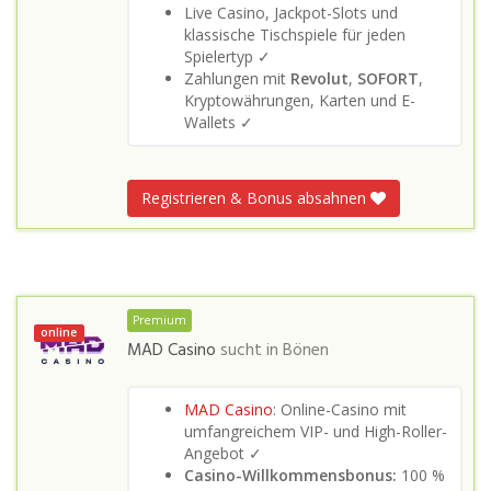
Live Casino, Jackpot-Slots und
klassische Tischspiele für jeden
Spielertyp ✓
Zahlungen mit
Revolut
,
SOFORT
,
Kryptowährungen, Karten und E-
Wallets ✓
Registrieren & Bonus absahnen
Premium
online
MAD Casino
sucht in
Bönen
MAD Casino
: Online-Casino mit
umfangreichem VIP- und High-Roller-
Angebot ✓
Casino-Willkommensbonus:
100 %