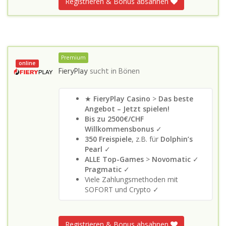
Registrieren & Bonus absahnen
Premium
online
FieryPlay
sucht in
Bönen
★
FieryPlay Casino
>
Das beste
Angebot – Jetzt spielen!
Bis zu 2500€/CHF
Willkommensbonus
✓
350 Freispiele
, z.B. für
Dolphin’s
Pearl
✓
ALLE Top-Games
>
Novomatic
✓
Pragmatic
✓
Viele Zahlungsmethoden mit
SOFORT und Crypto ✓
Registrieren & Bonus absahnen