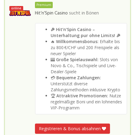
Premium
online
Hit’n’Spin Casino
sucht in
Bönen
🎉 Hit’n’Spin Casino –
Unterhaltung pur ohne Limits! 🎉
🔥
Willkommensbonus:
Erhalte bis
zu 800 €/CHF und 200 Freispiele als
neuer Spieler
🎰
Große Spielauswahl:
Slots von
Novo & Co., Tischspiele und Live-
Dealer-Spiele
💳
Bequeme Zahlungen:
Unterstützt diverse
Zahlungsmethoden inklusive Krypto
🏆
Attraktive Promotionen:
Nutze
regelmäßige Boni und ein lohnendes
VIP-Programm
Registrieren & Bonus absahnen