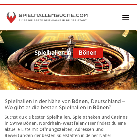
Skip
to
main
Toggl
content
navig
Spielhallen in
Bönen
Spielhallen in der Nähe von
Bönen,
Deutschland –
Wo gibt es die besten Spielhallen in
Bönen
?
Suchst du die besten
Spielhallen, Spielotheken und Casinos
in 59199 Bönen, Nordrhein-Westfalen
? Hier findest du eine
aktuelle Liste mit
Öffnungszeiten, Adressen und
Bewertungen
der besten Spielstätten in deiner Nähe!