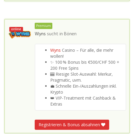
Premium
online
Wyns
sucht in
Bönen
Wyns
Casino – Für alle, die mehr
wollen!
✨ 100 % Bonus bis €500/CHF 500 +
200 Free Spins
🎰 Riesige Slot-Auswahl: Merkur,
Pragmatic, uvm.
💼 Schnelle Ein-/Auszahlungen inkl.
Krypto
👑 VIP-Treatment mit Cashback &
Extras
Registrieren & Bonus absahnen