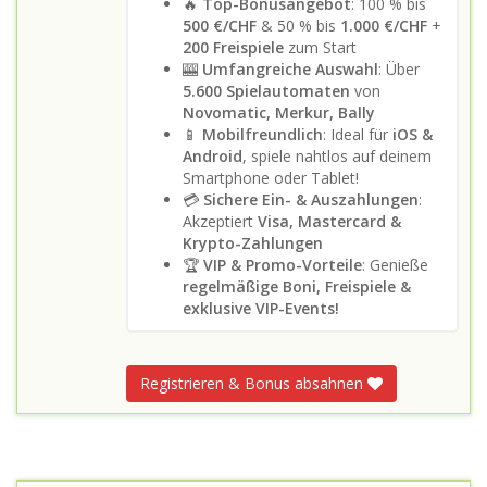
🔥
Top-Bonusangebot
: 100 % bis
500 €/CHF
& 50 % bis
1.000 €/CHF
+
200 Freispiele
zum Start
🎰
Umfangreiche Auswahl
: Über
5.600 Spielautomaten
von
Novomatic, Merkur, Bally
📱
Mobilfreundlich
: Ideal für
iOS &
Android
, spiele nahtlos auf deinem
Smartphone oder Tablet!
💳
Sichere Ein- & Auszahlungen
:
Akzeptiert
Visa, Mastercard &
Krypto-Zahlungen
🏆
VIP & Promo-Vorteile
: Genieße
regelmäßige Boni, Freispiele &
exklusive VIP-Events!
Registrieren & Bonus absahnen