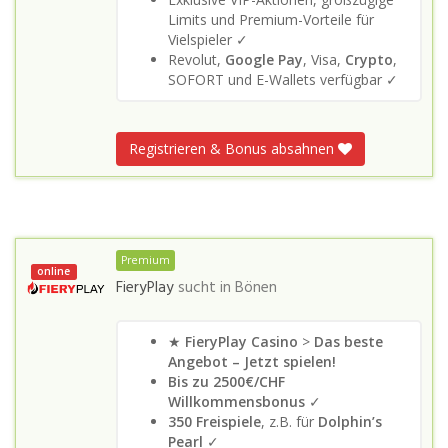
Limits und Premium-Vorteile für
Vielspieler ✓
Revolut,
Google Pay
, Visa,
Crypto
,
SOFORT und E-Wallets verfügbar ✓
Registrieren & Bonus absahnen
Premium
online
FieryPlay
sucht in
Bönen
★
FieryPlay Casino
>
Das beste
Angebot – Jetzt spielen!
Bis zu 2500€/CHF
Willkommensbonus
✓
350 Freispiele
, z.B. für
Dolphin’s
Pearl
✓