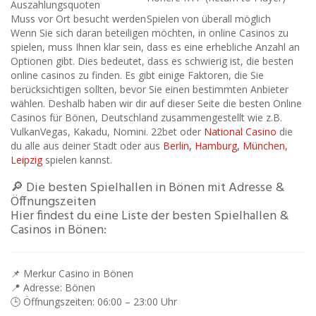
Auszahlungsquoten
Muss vor Ort besucht werden
Spielen von überall möglich
Wenn Sie sich daran beteiligen möchten, in online Casinos zu
spielen, muss Ihnen klar sein, dass es eine erhebliche Anzahl an
Optionen gibt. Dies bedeutet, dass es schwierig ist, die besten
online casinos zu finden. Es gibt einige Faktoren, die Sie
berücksichtigen sollten, bevor Sie einen bestimmten Anbieter
wählen. Deshalb haben wir dir auf dieser Seite die besten Online
Casinos für Bönen, Deutschland zusammengestellt wie z.B.
VulkanVegas, Kakadu, Nomini. 22bet oder
National Casino
die
du alle aus deiner Stadt oder aus
Berlin
,
Hamburg
,
München,
Leipzig
spielen kannst.
🔎 Die besten Spielhallen in Bönen mit Adresse &
Öffnungszeiten
Hier findest du eine Liste der besten Spielhallen &
Casinos in Bönen:
📌 Merkur Casino in Bönen
📍 Adresse: Bönen
🕒 Öffnungszeiten: 06:00 – 23:00 Uhr