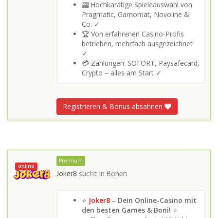
🎰 Hochkarätige Spieleauswahl von
Pragmatic, Gamomat, Novoline &
Co. ✓
🏆 Von erfahrenen Casino‑Profis
betrieben, mehrfach ausgezeichnet
✓
💳 Zahlungen: SOFORT, Paysafecard,
Crypto – alles am Start ✓
Registrieren & Bonus absahnen
Premium
online
Joker8
sucht in
Bönen
⭐
Joker8
– Dein Online-Casino mit
den besten Games & Boni!
⭐