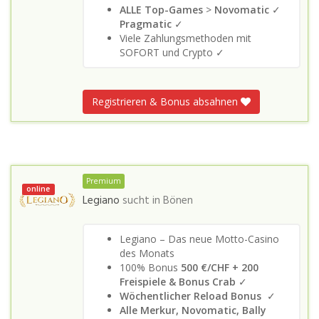
ALLE Top-Games
>
Novomatic
✓
Pragmatic
✓
Viele Zahlungsmethoden mit
SOFORT und Crypto ✓
Registrieren & Bonus absahnen
Premium
online
Legiano
sucht in
Bönen
Legiano – Das neue Motto-Casino
des Monats
100% Bonus
500 €/CHF + 200
Freispiele & Bonus Crab
✓
Wöchentlicher Reload Bonus
✓
Alle Merkur, Novomatic, Bally