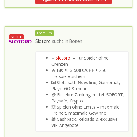
Premium
online
Slotoro
sucht in
Bönen
⭐
Slotoro
– Für Spieler ohne
Grenzen!
🔥 Bis zu
2.500 €/CHF
+ 250
Freispiele sichern
🎰 Slots satt:
Novoline
, Gamomat,
Play’n GO & mehr
💳 Beliebte Zahlungsmittel:
SOFORT
,
Paysafe, Crypto…
💥 Spielen ohne Limits – maximale
Freiheit, maximale Gewinne
🎁 Cashback, Reloads & exklusive
VIP-Angebote