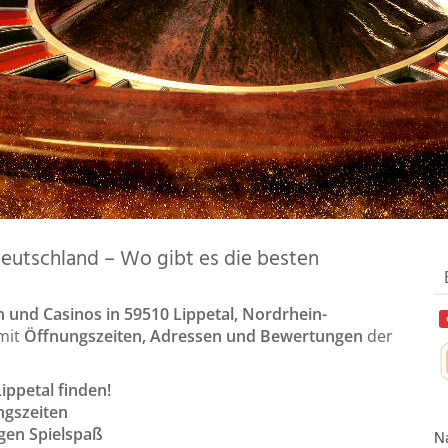
eutschland – Wo gibt es die besten
n und Casinos in 59510 Lippetal, Nordrhein-
 mit
Öffnungszeiten, Adressen und Bewertungen
der
Lippetal finden!
ngszeiten
igen Spielspaß
N