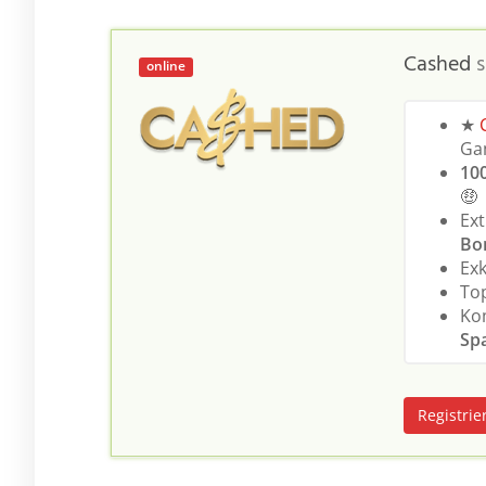
Cashed
s
online
★
Ga
10
🤑
Ext
Bo
Exk
To
Ko
Sp
Registri