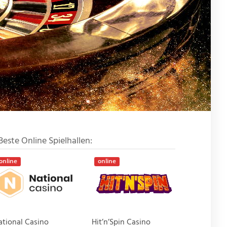
Beste Online Spielhallen:
online
online
ational Casino
Hit’n’Spin Casino