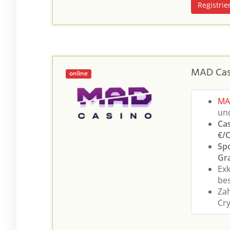
Registri
MAD Cas
online
MA
un
Ca
€/C
Sp
Gr
Exk
bes
Za
Cr