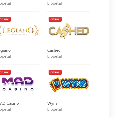
ppetal
Lippetal
online
online
egiano
Cashed
ppetal
Lippetal
online
online
AD Casino
Wyns
ppetal
Lippetal