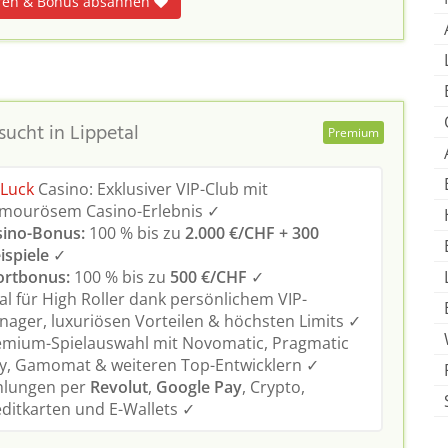
eren & Bonus absahnen
sucht in
Lippetal
Premium
PLuck
Casino: Exklusiver VIP-Club mit
amourösem Casino-Erlebnis ✓
sino-Bonus:
100 % bis zu
2.000 €/CHF + 300
ispiele
✓
ortbonus:
100 % bis zu
500 €/CHF
✓
al für High Roller dank persönlichem VIP-
ager, luxuriösen Vorteilen & höchsten Limits ✓
emium-Spielauswahl mit Novomatic, Pragmatic
ay, Gamomat & weiteren Top-Entwicklern ✓
hlungen per
Revolut
,
Google Pay
, Crypto,
ditkarten und E-Wallets ✓