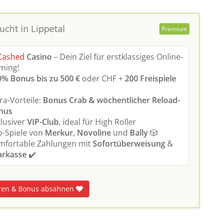
ucht in
Lippetal
Premium
Cashed
Casino
– Dein Ziel für erstklassiges Online-
ming!
0% Bonus bis zu 500 €
oder CHF +
200 Freispiele
ra-Vorteile:
Bonus Crab & wöchentlicher Reload-
nus
lusiver
VIP-Club
, ideal für High Roller
p-Spiele von
Merkur
,
Novoline
und
Bally
🎲
mfortable Zahlungen mit
Sofortüberweisung
&
arkasse
✔️
eren & Bonus absahnen