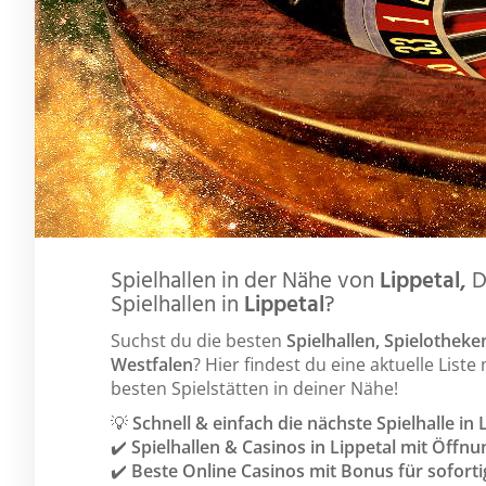
Spielhallen in der Nähe von
Lippetal,
D
Spielhallen in
Lippetal
?
Suchst du die besten
Spielhallen, Spielotheke
Westfalen
? Hier findest du eine aktuelle Liste
besten Spielstätten in deiner Nähe!
💡
Schnell & einfach die nächste Spielhalle in 
✔️
Spielhallen & Casinos in Lippetal mit Öffnu
✔️
Beste Online Casinos mit Bonus für sofort