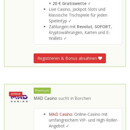
+ 20 € Gratiswette
✓
Live Casino, Jackpot-Slots und
klassische Tischspiele für jeden
Spielertyp ✓
Zahlungen mit
Revolut
,
SOFORT
,
Kryptowährungen, Karten und E-
Wallets ✓
Registrieren & Bonus absahnen
Premium
online
MAD Casino
sucht in
Borchen
MAD Casino
: Online-Casino mit
umfangreichem VIP- und High-Roller-
Angebot ✓