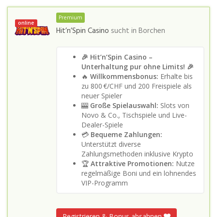
Premium
online
Hit’n’Spin Casino
sucht in
Borchen
🎉 Hit’n’Spin Casino –
Unterhaltung pur ohne Limits! 🎉
🔥
Willkommensbonus:
Erhalte bis
zu 800 €/CHF und 200 Freispiele als
neuer Spieler
🎰
Große Spielauswahl:
Slots von
Novo & Co., Tischspiele und Live-
Dealer-Spiele
💳
Bequeme Zahlungen:
Unterstützt diverse
Zahlungsmethoden inklusive Krypto
🏆
Attraktive Promotionen:
Nutze
regelmäßige Boni und ein lohnendes
VIP-Programm
Registrieren & Bonus absahnen