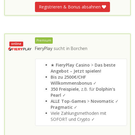
Registrieren & Bonus absahnen
Premium
online
FieryPlay
sucht in
Borchen
★
FieryPlay Casino
>
Das beste
Angebot – Jetzt spielen!
Bis zu 2500€/CHF
Willkommensbonus
✓
350 Freispiele
, z.B. für
Dolphin’s
Pearl
✓
ALLE Top-Games
>
Novomatic
✓
Pragmatic
✓
Viele Zahlungsmethoden mit
SOFORT und Crypto ✓