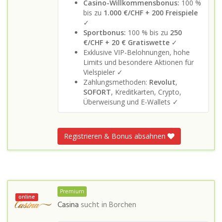
Casino-Willkommensbonus:
100 %
bis zu
1.000 €/CHF + 200 Freispiele
✓
Sportbonus:
100 % bis zu
250
€/CHF + 20 € Gratiswette
✓
Exklusive VIP-Belohnungen, hohe
Limits und besondere Aktionen für
Vielspieler ✓
Zahlungsmethoden:
Revolut
,
SOFORT
, Kreditkarten, Crypto,
Überweisung und E-Wallets ✓
Registrieren & Bonus absahnen
Premium
online
Casina
sucht in
Borchen