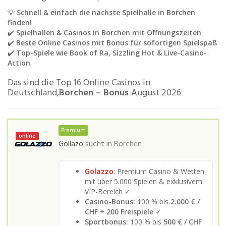
💡
Schnell & einfach die nächste Spielhalle in Borchen
finden!
✔️
Spielhallen & Casinos in Borchen mit Öffnungszeiten
✔️
Beste Online Casinos mit Bonus für sofortigen Spielspaß
✔️
Top-Spiele wie Book of Ra, Sizzling Hot & Live-Casino-
Action
Das sind die Top 16 Online Casinos in
Deutschland,
Borchen – Bonus
August 2026
Premium
online
Gollazo
sucht in
Borchen
Golazzo
: Premium Casino & Wetten
mit über 5.000 Spielen & exklusivem
VIP-Bereich ✓
Casino-Bonus:
100 % bis
2.000 € /
CHF + 200 Freispiele
✓
Sportbonus:
100 % bis
500 € / CHF