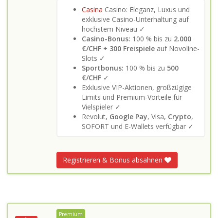
Casina
Casino: Eleganz, Luxus und
exklusive Casino-Unterhaltung auf
höchstem Niveau ✓
Casino-Bonus:
100 % bis zu
2.000
€/CHF + 300 Freispiele
auf Novoline-
Slots ✓
Sportbonus:
100 % bis zu
500
€/CHF
✓
Exklusive VIP-Aktionen, großzügige
Limits und Premium-Vorteile für
Vielspieler ✓
Revolut,
Google Pay
, Visa,
Crypto
,
SOFORT und E-Wallets verfügbar ✓
Registrieren & Bonus absahnen
Premium