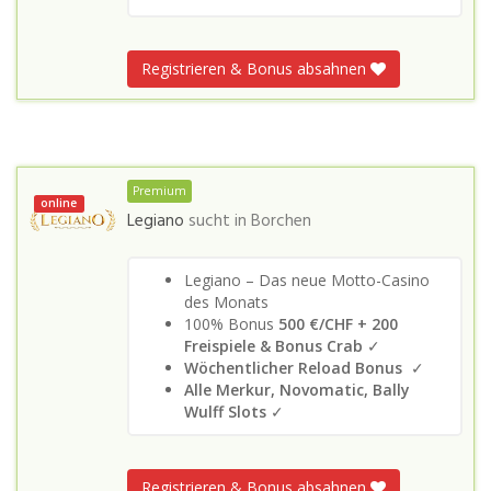
Registrieren & Bonus absahnen
Premium
online
Legiano
sucht in
Borchen
Legiano – Das neue Motto-Casino
des Monats
100% Bonus
500 €/CHF + 200
Freispiele & Bonus Crab
✓
Wöchentlicher Reload Bonus
✓
Alle Merkur, Novomatic, Bally
Wulff Slots
✓
Registrieren & Bonus absahnen