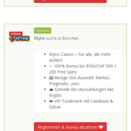
Premium
online
Wyns
sucht in
Borchen
Wyns Casino – Für alle, die mehr
wollen!
✨ 100 % Bonus bis €500/CHF 500 +
200 Free Spins
🎰 Riesige Slot-Auswahl: Merkur,
Pragmatic, uvm.
💼 Schnelle Ein-/Auszahlungen inkl.
Krypto
👑 VIP-Treatment mit Cashback &
Extras
Registrieren & Bonus absahnen