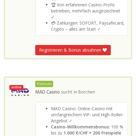
🏆 Von erfahrenen Casino‑Profis
betrieben, mehrfach ausgezeichnet
✓
💳 Zahlungen: SOFORT, Paysafecard,
Crypto – alles am Start ✓
Registrieren & Bonus absahnen
Premium
online
MAD Casino
sucht in
Borchen
MAD Casino: Online-Casino mit
umfangreichem VIP- und High-Roller-
Angebot ✓
Casino-Willkommensbonus:
100 %
bis zu
1.000 €/CHF + 200 Freispiele