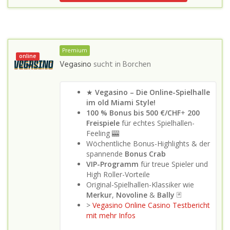
Premium
online
Vegasino
sucht in
Borchen
★
Vegasino – Die Online-Spielhalle
im old Miami Style!
100 % Bonus bis 500 €/CHF
+
200
Freispiele
für echtes Spielhallen-
Feeling 🎰
Wöchentliche Bonus-Highlights & der
spannende
Bonus Crab
VIP-Programm
für treue Spieler und
High Roller-Vorteile
Original-Spielhallen-Klassiker wie
Merkur
,
Novoline
&
Bally
🃏
>
Vegasino Online Casino Testbericht
mit mehr Infos