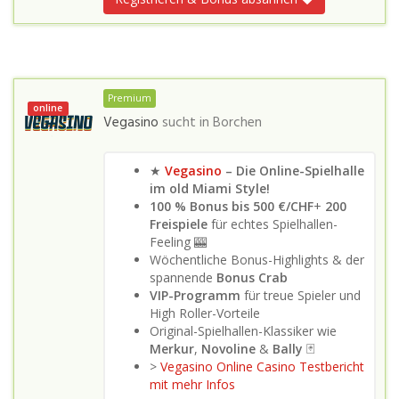
Premium
online
Vegasino
sucht in
Borchen
★
Vegasino
– Die Online-Spielhalle
im old Miami Style!
100 % Bonus bis 500 €/CHF
+
200
Freispiele
für echtes Spielhallen-
Feeling 🎰
Wöchentliche Bonus-Highlights & der
spannende
Bonus Crab
VIP-Programm
für treue Spieler und
High Roller-Vorteile
Original-Spielhallen-Klassiker wie
Merkur
,
Novoline
&
Bally
🃏
>
Vegasino Online Casino Testbericht
mit mehr Infos