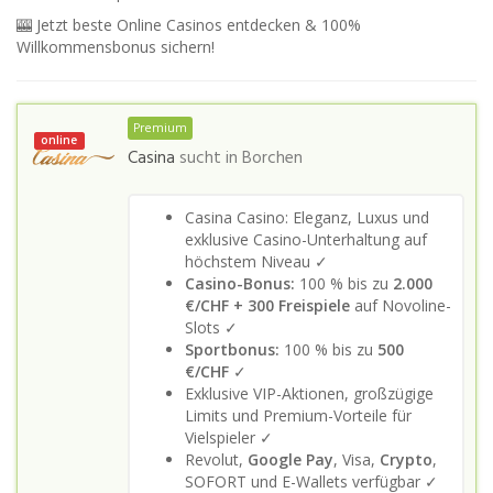
🎰 Jetzt beste Online Casinos entdecken & 100%
Willkommensbonus sichern!
Premium
online
Casina
sucht in
Borchen
Casina Casino: Eleganz, Luxus und
exklusive Casino-Unterhaltung auf
höchstem Niveau ✓
Casino-Bonus:
100 % bis zu
2.000
€/CHF + 300 Freispiele
auf Novoline-
Slots ✓
Sportbonus:
100 % bis zu
500
€/CHF
✓
Exklusive VIP-Aktionen, großzügige
Limits und Premium-Vorteile für
Vielspieler ✓
Revolut,
Google Pay
, Visa,
Crypto
,
SOFORT und E-Wallets verfügbar ✓