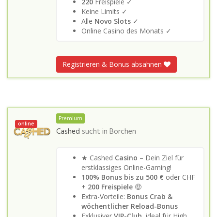
220
Freispiele ✓
Keine Limits ✓
Alle
Novo Slots
✓
Online Casino des Monats ✓
Registrieren & Bonus absahnen
Premium
online
Cashed
sucht in
Borchen
★ Cashed
Casino
– Dein Ziel für
erstklassiges Online-Gaming!
100% Bonus bis zu 500 €
oder CHF
+
200 Freispiele
🤑
Extra-Vorteile:
Bonus Crab &
wöchentlicher Reload-Bonus
Exklusiver
VIP-Club
, ideal für High