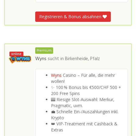
Registrieren & Bonus absahnen
Premium
online
Wyns
sucht in
Birkenheide, Pfalz
Wyns
Casino – Für alle, die mehr
wollen!
✨ 100 % Bonus bis €500/CHF 500 +
200 Free Spins
🎰 Riesige Slot-Auswahl: Merkur,
Pragmatic, uvm.
💼 Schnelle Ein-/Auszahlungen inkl.
Krypto
👑 VIP-Treatment mit Cashback &
Extras