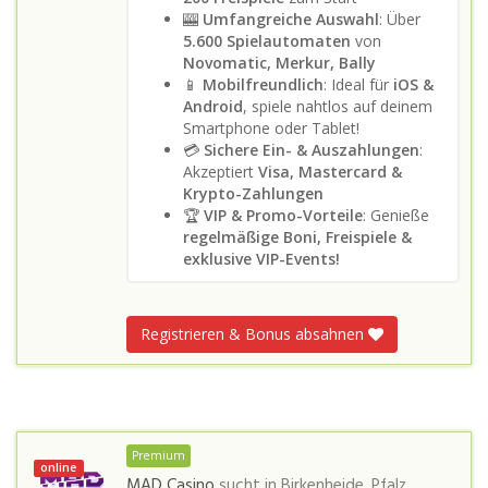
🎰
Umfangreiche Auswahl
: Über
5.600 Spielautomaten
von
Novomatic, Merkur, Bally
📱
Mobilfreundlich
: Ideal für
iOS &
Android
, spiele nahtlos auf deinem
Smartphone oder Tablet!
💳
Sichere Ein- & Auszahlungen
:
Akzeptiert
Visa, Mastercard &
Krypto-Zahlungen
🏆
VIP & Promo-Vorteile
: Genieße
regelmäßige Boni, Freispiele &
exklusive VIP-Events!
Registrieren & Bonus absahnen
Premium
online
MAD Casino
sucht in
Birkenheide, Pfalz