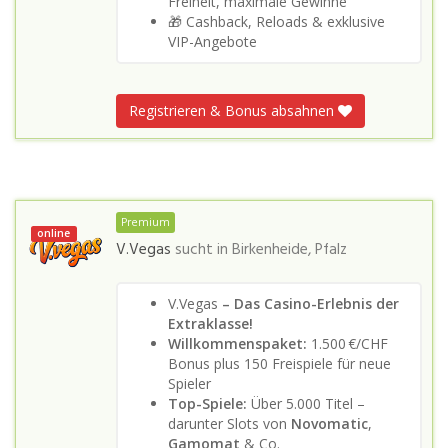
Freiheit, maximale Gewinne
🎁 Cashback, Reloads & exklusive
VIP-Angebote
Registrieren & Bonus absahnen
Premium
online
V.Vegas
sucht in
Birkenheide, Pfalz
V.Vegas
– Das Casino-Erlebnis der
Extraklasse!
Willkommenspaket:
1.500 €/CHF
Bonus plus 150 Freispiele für neue
Spieler
Top-Spiele:
Über 5.000 Titel –
darunter Slots von
Novomatic
,
Gamomat
& Co.