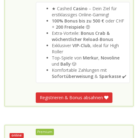
★ Cashed
Casino
– Dein Ziel für
erstklassiges Online-Gaming!
100% Bonus bis zu 500 €
oder CHF
+
200 Freispiele
🤑
Extra-Vorteile:
Bonus Crab &
wöchentlicher Reload-Bonus
Exklusiver
VIP-Club
, ideal für High
Roller
Top-Spiele von
Merkur
,
Novoline
und
Bally
🎲
Komfortable Zahlungen mit
Sofortüberweisung
&
Sparkasse
✔️
Registrieren & Bonus absahnen
Premium
online