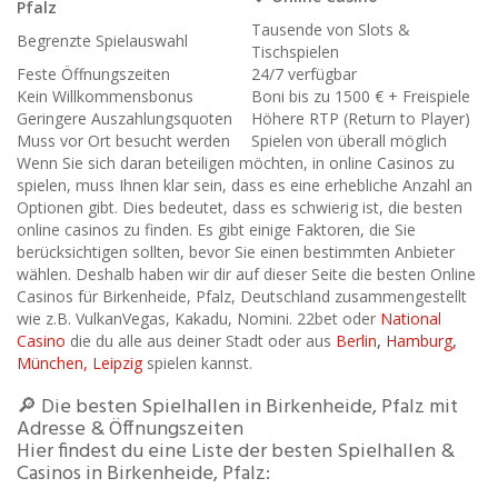
Pfalz
Tausende von Slots &
Begrenzte Spielauswahl
Tischspielen
Feste Öffnungszeiten
24/7 verfügbar
Kein Willkommensbonus
Boni bis zu 1500 € + Freispiele
Geringere Auszahlungsquoten
Höhere RTP (Return to Player)
Muss vor Ort besucht werden
Spielen von überall möglich
Wenn Sie sich daran beteiligen möchten, in online Casinos zu
spielen, muss Ihnen klar sein, dass es eine erhebliche Anzahl an
Optionen gibt. Dies bedeutet, dass es schwierig ist, die besten
online casinos zu finden. Es gibt einige Faktoren, die Sie
berücksichtigen sollten, bevor Sie einen bestimmten Anbieter
wählen. Deshalb haben wir dir auf dieser Seite die besten Online
Casinos für Birkenheide, Pfalz, Deutschland zusammengestellt
wie z.B. VulkanVegas, Kakadu, Nomini. 22bet oder
National
Casino
die du alle aus deiner Stadt oder aus
Berlin
,
Hamburg
,
München,
Leipzig
spielen kannst.
🔎 Die besten Spielhallen in Birkenheide, Pfalz mit
Adresse & Öffnungszeiten
Hier findest du eine Liste der besten Spielhallen &
Casinos in Birkenheide, Pfalz: