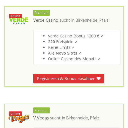
Premium
online
Verde Casino
sucht in
Birkenheide, Pfalz
Verde Casino Bonus
1200 €
✓
220
Freispiele ✓
Keine Limits ✓
Alle
Novo Slots
✓
Online Casino des Monats ✓
Registrieren & Bonus absahnen
Premium
online
V.Vegas
sucht in
Birkenheide, Pfalz