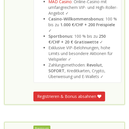
MAD Casino
: Online-Casino mit
umfangreichem VIP- und High-Roller-
Angebot ✓
Casino-Willkommensbonus:
100 %
bis zu
1.000 €/CHF + 200 Freispiele
✓
Sportbonus:
100 % bis zu
250
€/CHF + 20 € Gratiswette
✓
Exklusive VIP-Belohnungen, hohe
Limits und besondere Aktionen für
Vielspieler ✓
Zahlungsmethoden:
Revolut
,
SOFORT
, Kreditkarten, Crypto,
Überweisung und E-Wallets ✓
Registrieren & Bonus absahnen
Premium