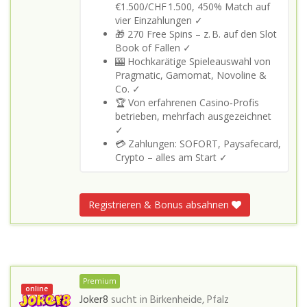
€1.500/CHF 1.500, 450% Match auf
vier Einzahlungen ✓
🎁 270 Free Spins – z. B. auf den Slot
Book of Fallen ✓
🎰 Hochkarätige Spieleauswahl von
Pragmatic, Gamomat, Novoline &
Co. ✓
🏆 Von erfahrenen Casino‑Profis
betrieben, mehrfach ausgezeichnet
✓
💳 Zahlungen: SOFORT, Paysafecard,
Crypto – alles am Start ✓
Registrieren & Bonus absahnen
Premium
online
Joker8
sucht in
Birkenheide, Pfalz