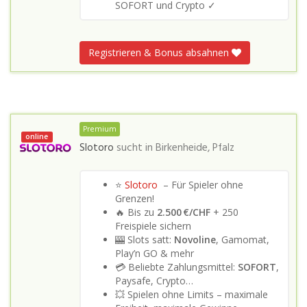
SOFORT und Crypto ✓
Registrieren & Bonus absahnen
Premium
online
Slotoro
sucht in
Birkenheide, Pfalz
⭐
Slotoro
– Für Spieler ohne
Grenzen!
🔥 Bis zu
2.500 €/CHF
+ 250
Freispiele sichern
🎰 Slots satt:
Novoline
, Gamomat,
Play’n GO & mehr
💳 Beliebte Zahlungsmittel:
SOFORT
,
Paysafe, Crypto…
💥 Spielen ohne Limits – maximale