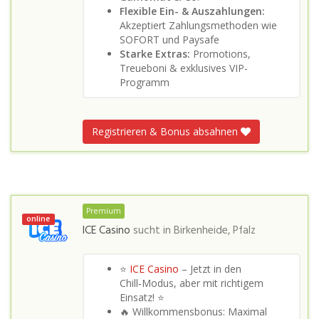
Flexible Ein- & Auszahlungen:
Akzeptiert Zahlungsmethoden wie
SOFORT und Paysafe
Starke Extras:
Promotions,
Treueboni & exklusives VIP-
Programm
Registrieren & Bonus absahnen
Premium
online
ICE Casino
sucht in
Birkenheide, Pfalz
⭐
ICE Casino
– Jetzt in den
Chill‑Modus, aber mit richtigem
Einsatz! ⭐
🔥 Willkommensbonus: Maximal