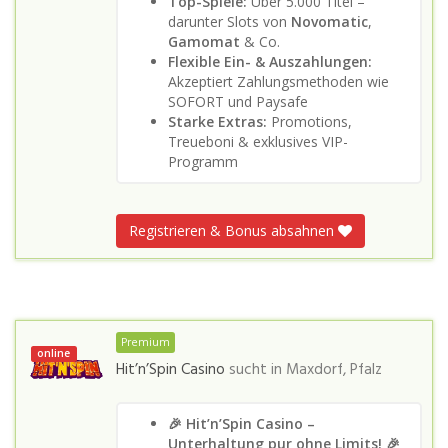
Top-Spiele:
Über 5.000 Titel –
darunter Slots von
Novomatic
,
Gamomat
& Co.
Flexible Ein- & Auszahlungen:
Akzeptiert Zahlungsmethoden wie
SOFORT und Paysafe
Starke Extras:
Promotions,
Treueboni & exklusives VIP-
Programm
Registrieren & Bonus absahnen
Premium
online
Hit’n’Spin Casino
sucht in
Maxdorf, Pfalz
🎉 Hit’n’Spin Casino –
Unterhaltung pur ohne Limits! 🎉