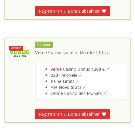
Registrieren & Bonus absahnen
Premium
online
Verde Casino
sucht in
Maxdorf, Pfalz
Verde
Casino Bonus
1200 €
✓
220
Freispiele ✓
Keine Limits ✓
Alle
Novo Slots
✓
Online Casino des Monats ✓
Registrieren & Bonus absahnen