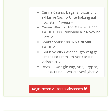
Casina Casino: Eleganz, Luxus und
exklusive Casino-Unterhaltung auf
höchstem Niveau ✓
Casino-Bonus:
100 % bis zu
2.000
€/CHF + 300 Freispiele
auf Novoline-
Slots ✓
Sportbonus:
100 % bis zu
500
€/CHF
✓
Exklusive VIP-Aktionen, großzügige
Limits und Premium-Vorteile für
Vielspieler ✓
Revolut,
Google Pay
, Visa,
Crypto
,
SOFORT und E-Wallets verfügbar ✓
Registrieren & Bonus absahnen