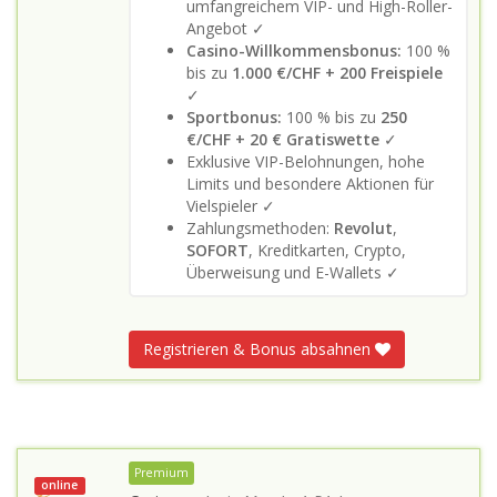
umfangreichem VIP- und High-Roller-
Angebot ✓
Casino-Willkommensbonus:
100 %
bis zu
1.000 €/CHF + 200 Freispiele
✓
Sportbonus:
100 % bis zu
250
€/CHF + 20 € Gratiswette
✓
Exklusive VIP-Belohnungen, hohe
Limits und besondere Aktionen für
Vielspieler ✓
Zahlungsmethoden:
Revolut
,
SOFORT
, Kreditkarten, Crypto,
Überweisung und E-Wallets ✓
Registrieren & Bonus absahnen
Premium
online