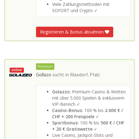
Viele Zahlungsmethoden mit
SOFORT und Crypto ✓
Registrieren & Bonus absahnen
Premium
online
Gollazo
sucht in
Maxdorf, Pfalz
Golazzo
: Premium Casino & Wetten
mit über 5.000 Spielen & exklusivem
VIP-Bereich ✓
Casino-Bonus:
100 % bis
2.000 € /
CHF + 200 Freispiele
✓
Sportbonus:
100 % bis
500 € / CHF
+ 20 € Gratiswette
✓
Live Casino, Jackpot-Slots und