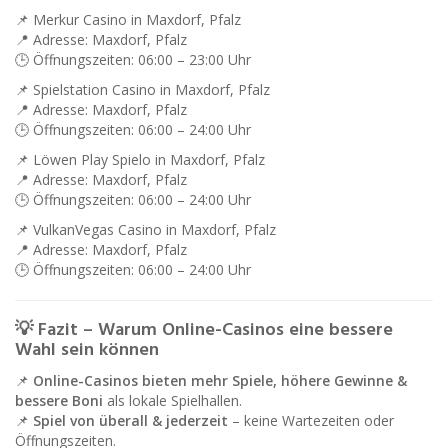
📌 Merkur Casino in Maxdorf, Pfalz
📍 Adresse: Maxdorf, Pfalz
🕒 Öffnungszeiten: 06:00 – 23:00 Uhr
📌 Spielstation Casino in Maxdorf, Pfalz
📍 Adresse: Maxdorf, Pfalz
🕒 Öffnungszeiten: 06:00 – 24:00 Uhr
📌 Löwen Play Spielo in Maxdorf, Pfalz
📍 Adresse: Maxdorf, Pfalz
🕒 Öffnungszeiten: 06:00 – 24:00 Uhr
📌 VulkanVegas Casino in Maxdorf, Pfalz
📍 Adresse: Maxdorf, Pfalz
🕒 Öffnungszeiten: 06:00 – 24:00 Uhr
💡 Fazit – Warum Online-Casinos eine bessere
Wahl sein können
📌
Online-Casinos bieten mehr Spiele, höhere Gewinne &
bessere Boni
als lokale Spielhallen.
📌
Spiel von überall & jederzeit
– keine Wartezeiten oder
Öffnungszeiten.