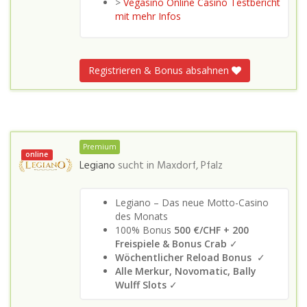
>
Vegasino Online Casino Testbericht
mit mehr Infos
Registrieren & Bonus absahnen
Premium
online
Legiano
sucht in
Maxdorf, Pfalz
Legiano – Das neue Motto-Casino
des Monats
100% Bonus
500 €/CHF + 200
Freispiele & Bonus Crab
✓
Wöchentlicher Reload Bonus
✓
Alle Merkur, Novomatic, Bally
Wulff Slots
✓