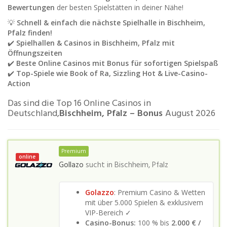
Bewertungen
der besten Spielstätten in deiner Nähe!
💡
Schnell & einfach die nächste Spielhalle in Bischheim,
Pfalz finden!
✔️
Spielhallen & Casinos in Bischheim, Pfalz mit
Öffnungszeiten
✔️
Beste Online Casinos mit Bonus für sofortigen Spielspaß
✔️
Top-Spiele wie Book of Ra, Sizzling Hot & Live-Casino-
Action
Das sind die Top 16 Online Casinos in
Deutschland,
Bischheim, Pfalz – Bonus
August 2026
Premium
online
Gollazo
sucht in
Bischheim, Pfalz
Golazzo
: Premium Casino & Wetten
mit über 5.000 Spielen & exklusivem
VIP-Bereich ✓
Casino-Bonus:
100 % bis
2.000 € /