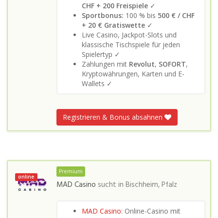
CHF + 200 Freispiele
✓
Sportbonus:
100 % bis
500 € / CHF
+ 20 € Gratiswette
✓
Live Casino, Jackpot-Slots und
klassische Tischspiele für jeden
Spielertyp ✓
Zahlungen mit
Revolut
,
SOFORT
,
Kryptowährungen, Karten und E-
Wallets ✓
Registrieren & Bonus absahnen
Premium
online
MAD Casino
sucht in
Bischheim, Pfalz
MAD Casino
: Online-Casino mit