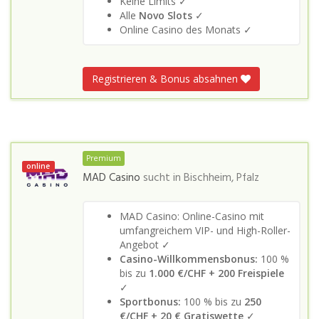
Keine Limits ✓
Alle
Novo Slots
✓
Online Casino des Monats ✓
Registrieren & Bonus absahnen
Premium
online
MAD Casino
sucht in
Bischheim, Pfalz
MAD Casino: Online-Casino mit
umfangreichem VIP- und High-Roller-
Angebot ✓
Casino-Willkommensbonus:
100 %
bis zu
1.000 €/CHF + 200 Freispiele
✓
Sportbonus:
100 % bis zu
250
€/CHF + 20 € Gratiswette
✓