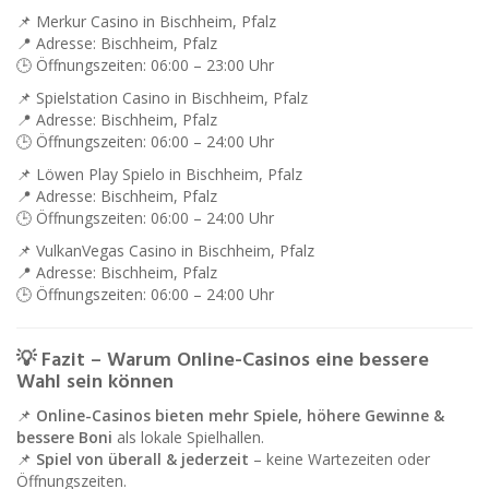
📌 Merkur Casino in Bischheim, Pfalz
📍 Adresse: Bischheim, Pfalz
🕒 Öffnungszeiten: 06:00 – 23:00 Uhr
📌 Spielstation Casino in Bischheim, Pfalz
📍 Adresse: Bischheim, Pfalz
🕒 Öffnungszeiten: 06:00 – 24:00 Uhr
📌 Löwen Play Spielo in Bischheim, Pfalz
📍 Adresse: Bischheim, Pfalz
🕒 Öffnungszeiten: 06:00 – 24:00 Uhr
📌 VulkanVegas Casino in Bischheim, Pfalz
📍 Adresse: Bischheim, Pfalz
🕒 Öffnungszeiten: 06:00 – 24:00 Uhr
💡 Fazit – Warum Online-Casinos eine bessere
Wahl sein können
📌
Online-Casinos bieten mehr Spiele, höhere Gewinne &
bessere Boni
als lokale Spielhallen.
📌
Spiel von überall & jederzeit
– keine Wartezeiten oder
Öffnungszeiten.