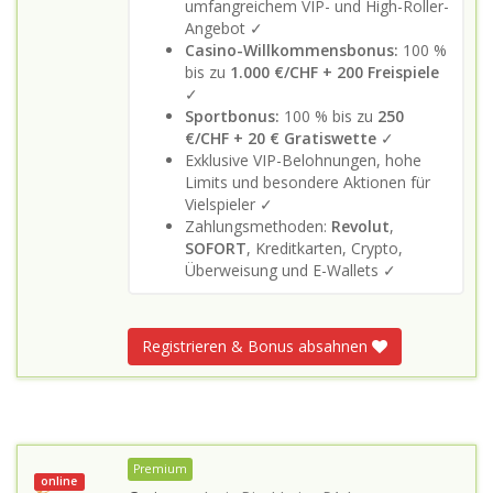
umfangreichem VIP- und High-Roller-
Angebot ✓
Casino-Willkommensbonus:
100 %
bis zu
1.000 €/CHF + 200 Freispiele
✓
Sportbonus:
100 % bis zu
250
€/CHF + 20 € Gratiswette
✓
Exklusive VIP-Belohnungen, hohe
Limits und besondere Aktionen für
Vielspieler ✓
Zahlungsmethoden:
Revolut
,
SOFORT
, Kreditkarten, Crypto,
Überweisung und E-Wallets ✓
Registrieren & Bonus absahnen
Premium
online