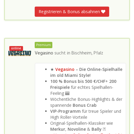
Registrieren & Bonus absahnen
Premium
online
Vegasino
sucht in
Bischheim, Pfalz
★
Vegasino
– Die Online-Spielhalle
im old Miami Style!
100 % Bonus bis 500 €/CHF
+
200
Freispiele
für echtes Spielhallen-
Feeling 🎰
Wöchentliche Bonus-Highlights & der
spannende
Bonus Crab
VIP-Programm
für treue Spieler und
High Roller-Vorteile
Original-Spielhallen-Klassiker wie
Merkur
,
Novoline
&
Bally
🃏