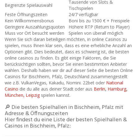
Tausende von Slots &
Begrenzte Spielauswahl
Tischspielen
Feste Öffnungszeiten
24/7 verfügbar
Kein Willkommensbonus
Boni bis zu 1500 € + Freispiele
Geringere Auszahlungsquoten
Höhere RTP (Return to Player)
Muss vor Ort besucht werden
Spielen von überall möglich
Wenn Sie sich daran beteiligen möchten, in online Casinos zu
spielen, muss Ihnen klar sein, dass es eine erhebliche Anzahl an
Optionen gibt. Dies bedeutet, dass es schwierig ist, die besten
online casinos zu finden. Es gibt einige Faktoren, die Sie
berücksichtigen sollten, bevor Sie einen bestimmten Anbieter
wählen. Deshalb haben wir dir auf dieser Seite die besten Online
Casinos für Bischheim, Pfalz, Deutschland zusammengestellt
wie z.B. VulkanVegas, Kakadu, Nomini. 22bet oder
National
Casino
die du alle aus deiner Stadt oder aus
Berlin
,
Hamburg
,
München,
Leipzig
spielen kannst.
🔎 Die besten Spielhallen in Bischheim, Pfalz mit
Adresse & Öffnungszeiten
Hier findest du eine Liste der besten Spielhallen &
Casinos in Bischheim, Pfalz: