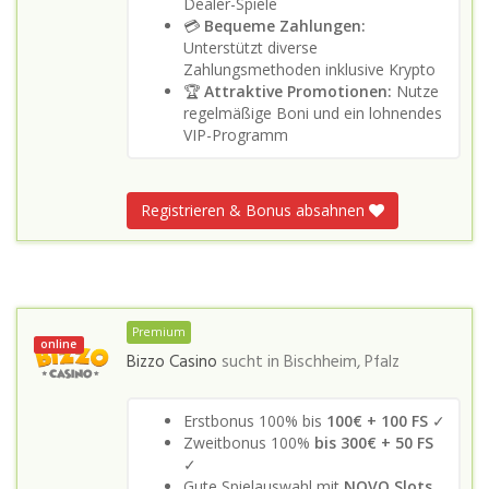
Dealer-Spiele
💳
Bequeme Zahlungen:
Unterstützt diverse
Zahlungsmethoden inklusive Krypto
🏆
Attraktive Promotionen:
Nutze
regelmäßige Boni und ein lohnendes
VIP-Programm
Registrieren & Bonus absahnen
Premium
online
Bizzo Casino
sucht in
Bischheim, Pfalz
Erstbonus 100% bis
100€ + 100 FS
✓
Zweitbonus 100%
bis 300€ + 50 FS
✓
Gute Spielauswahl mit
NOVO Slots