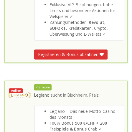
Exklusive VIP-Belohnungen, hohe
Limits und besondere Aktionen für
Vielspieler ✓
Zahlungsmethoden:
Revolut
,
SOFORT
, Kreditkarten, Crypto,
Überweisung und E-Wallets ✓
Registrieren & Bonus absahnen
Premium
online
Legiano
sucht in
Bischheim, Pfalz
Legiano – Das neue Motto-Casino
des Monats
100% Bonus
500 €/CHF + 200
Freispiele & Bonus Crab
✓