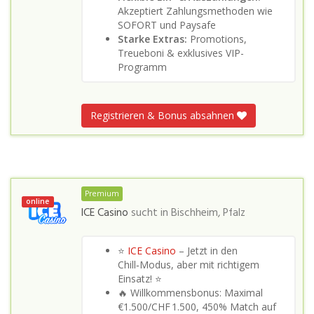
Akzeptiert Zahlungsmethoden wie
SOFORT und Paysafe
Starke Extras:
Promotions,
Treueboni & exklusives VIP-
Programm
Registrieren & Bonus absahnen
Premium
online
ICE Casino
sucht in
Bischheim, Pfalz
⭐
ICE Casino
– Jetzt in den
Chill‑Modus, aber mit richtigem
Einsatz! ⭐
🔥 Willkommensbonus: Maximal
€1.500/CHF 1.500, 450% Match auf