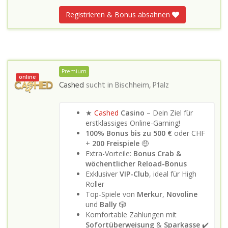
Registrieren & Bonus absahnen
Premium
online
Cashed
sucht in
Bischheim, Pfalz
★
Cashed
Casino
– Dein Ziel für
erstklassiges Online-Gaming!
100% Bonus bis zu 500 €
oder CHF
+
200 Freispiele
🤑
Extra-Vorteile:
Bonus Crab &
wöchentlicher Reload-Bonus
Exklusiver
VIP-Club
, ideal für High
Roller
Top-Spiele von
Merkur
,
Novoline
und
Bally
🎲
Komfortable Zahlungen mit
Sofortüberweisung
&
Sparkasse
✔️