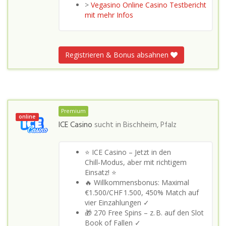
>
Vegasino Online Casino Testbericht
mit mehr Infos
Registrieren & Bonus absahnen
Premium
online
ICE Casino
sucht in
Bischheim, Pfalz
⭐ ICE Casino – Jetzt in den
Chill‑Modus, aber mit richtigem
Einsatz! ⭐
🔥 Willkommensbonus: Maximal
€1.500/CHF 1.500, 450% Match auf
vier Einzahlungen ✓
🎁 270 Free Spins – z. B. auf den Slot
Book of Fallen ✓