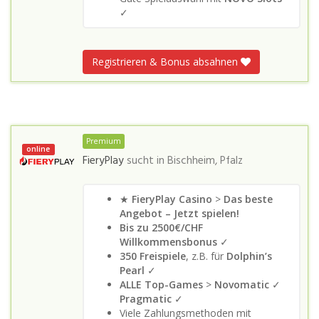
✓
Registrieren & Bonus absahnen
Premium
online
FieryPlay
sucht in
Bischheim, Pfalz
★
FieryPlay Casino
>
Das beste
Angebot – Jetzt spielen!
Bis zu 2500€/CHF
Willkommensbonus
✓
350 Freispiele
, z.B. für
Dolphin’s
Pearl
✓
ALLE Top-Games
>
Novomatic
✓
Pragmatic
✓
Viele Zahlungsmethoden mit