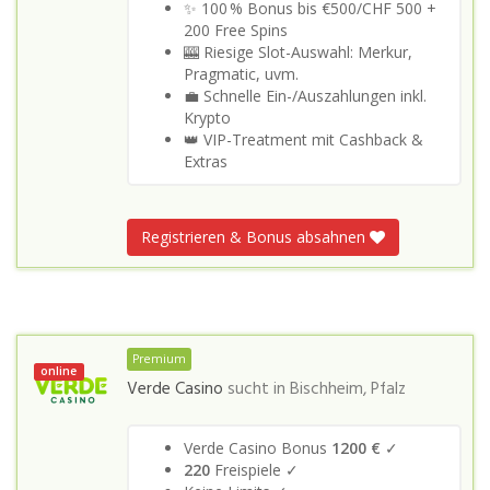
✨ 100 % Bonus bis €500/CHF 500 +
200 Free Spins
🎰 Riesige Slot-Auswahl: Merkur,
Pragmatic, uvm.
💼 Schnelle Ein-/Auszahlungen inkl.
Krypto
👑 VIP-Treatment mit Cashback &
Extras
Registrieren & Bonus absahnen
Premium
online
Verde Casino
sucht in
Bischheim, Pfalz
Verde Casino Bonus
1200 €
✓
220
Freispiele ✓