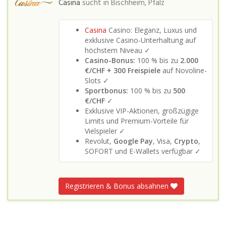
Casina
sucht in
Bischheim, Pfalz
Casina
Casino: Eleganz, Luxus und
exklusive Casino-Unterhaltung auf
höchstem Niveau ✓
Casino-Bonus:
100 % bis zu
2.000
€/CHF + 300 Freispiele
auf Novoline-
Slots ✓
Sportbonus:
100 % bis zu
500
€/CHF
✓
Exklusive VIP-Aktionen, großzügige
Limits und Premium-Vorteile für
Vielspieler ✓
Revolut,
Google Pay
, Visa,
Crypto
,
SOFORT und E-Wallets verfügbar ✓
Registrieren & Bonus absahnen