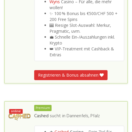
Wyns
Casino – Für alle, die mehr
wollen!
✨ 100 % Bonus bis €500/CHF 500 +
200 Free Spins
🎰 Riesige Slot-Auswahl: Merkur,
Pragmatic, uvm.
💼 Schnelle Ein-/Auszahlungen inkl.
Krypto
👑 VIP-Treatment mit Cashback &
Extras
Registrieren & Bonus absahnen
Premium
online
Cashed
sucht in
Dannenfels, Pfalz
★
Cashed
Casino
– Dein Ziel für