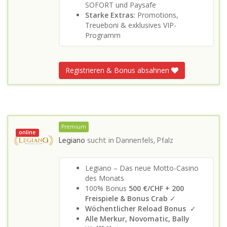
SOFORT und Paysafe
Starke Extras:
Promotions,
Treueboni & exklusives VIP-
Programm
Registrieren & Bonus absahnen
Premium
online
Legiano
sucht in
Dannenfels, Pfalz
Legiano – Das neue Motto-Casino
des Monats
100% Bonus
500 €/CHF + 200
Freispiele & Bonus Crab
✓
Wöchentlicher Reload Bonus
✓
Alle Merkur, Novomatic, Bally