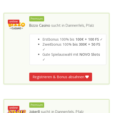
Premium
online
Bizzo Casino
sucht in
Dannenfels, Pfalz
Erstbonus 100% bis
100€ + 100 FS
✓
Zweitbonus 100%
bis 300€ + 50 FS
✓
Gute Spielauswahl mit
NOVO Slots
✓
Registrieren & Bonus absahnen
Premium
online
Joker8
sucht in
Dannenfels, Pfalz