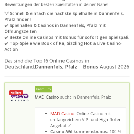
Bewertungen
der besten Spielstätten in deiner Nähe!
💡
Schnell & einfach die nächste Spielhalle in Dannenfels,
Pfalz finden!
✔️
Spielhallen & Casinos in Dannenfels, Pfalz mit
Öffnungszeiten
✔️
Beste Online Casinos mit Bonus für sofortigen Spielspaß
✔️
Top-Spiele wie Book of Ra, Sizzling Hot & Live-Casino-
Action
Das sind die Top 16 Online Casinos in
Deutschland,
Dannenfels, Pfalz – Bonus
August 2026
Premium
online
MAD Casino
sucht in
Dannenfels, Pfalz
MAD Casino
: Online-Casino mit
umfangreichem VIP- und High-Roller-
Angebot ✓
Casino-Willkommensbonus:
100 %