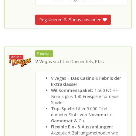
Registrieren & Bonus absahnen
Premium
online
V.Vegas
sucht in
Dannenfels, Pfalz
V.Vegas
– Das Casino-Erlebnis der
Extraklasse!
Willkommenspaket:
1.500 €/CHF
Bonus plus 150 Freispiele für neue
Spieler
Top-Spiele:
Über 5.000 Titel –
darunter Slots von
Novomatic
,
Gamomat
& Co.
Flexible Ein- & Auszahlungen:
Akzeptiert Zahlungsmethoden wie