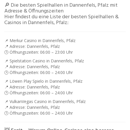
🔎 Die besten Spielhallen in Dannenfels, Pfalz mit
Adresse & Öffnungszeiten
Hier findest du eine Liste der besten Spielhallen &
Casinos in Dannenfels, Pfalz:
📌 Merkur Casino in Dannenfels, Pfalz
📍 Adresse: Dannenfels, Pfalz
🕒 Öffnungszeiten: 06:00 – 23:00 Uhr
📌 Spielstation Casino in Dannenfels, Pfalz
📍 Adresse: Dannenfels, Pfalz
🕒 Öffnungszeiten: 06:00 – 24:00 Uhr
📌 Löwen Play Spielo in Dannenfels, Pfalz
📍 Adresse: Dannenfels, Pfalz
🕒 Öffnungszeiten: 06:00 – 24:00 Uhr
📌 VulkanVegas Casino in Dannenfels, Pfalz
📍 Adresse: Dannenfels, Pfalz
🕒 Öffnungszeiten: 06:00 – 24:00 Uhr