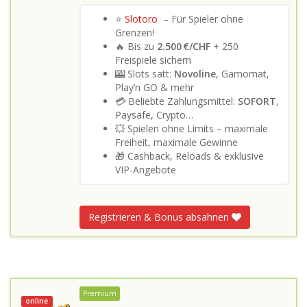
⭐
Slotoro
– Für Spieler ohne
Grenzen!
🔥 Bis zu
2.500 €/CHF
+ 250
Freispiele sichern
🎰 Slots satt:
Novoline
, Gamomat,
Play’n GO & mehr
💳 Beliebte Zahlungsmittel:
SOFORT
,
Paysafe, Crypto…
💥 Spielen ohne Limits – maximale
Freiheit, maximale Gewinne
🎁 Cashback, Reloads & exklusive
VIP-Angebote
Registrieren & Bonus absahnen
Premium
online