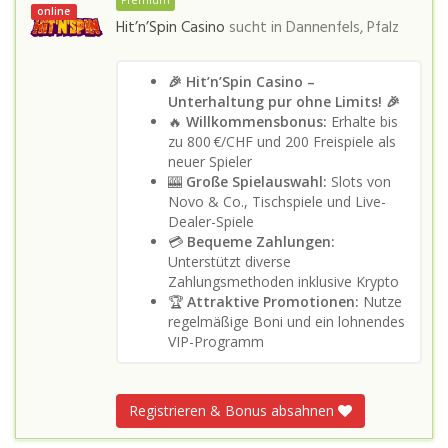
Premium
online
Hit’n’Spin Casino
sucht in
Dannenfels, Pfalz
🎉 Hit’n’Spin Casino –
Unterhaltung pur ohne Limits! 🎉
🔥
Willkommensbonus:
Erhalte bis
zu 800 €/CHF und 200 Freispiele als
neuer Spieler
🎰
Große Spielauswahl:
Slots von
Novo & Co., Tischspiele und Live-
Dealer-Spiele
💳
Bequeme Zahlungen:
Unterstützt diverse
Zahlungsmethoden inklusive Krypto
🏆
Attraktive Promotionen:
Nutze
regelmäßige Boni und ein lohnendes
VIP-Programm
Registrieren & Bonus absahnen