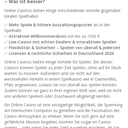
– Was ist besser?
Online-Casinos bieten einige entscheidende Vorteile gegenüber
lokalen Spielhallen:
✅
Mehr Spiele & höhere Auszahlungsquoten
als in der
Spielhalle
✅
Attraktive Willkommensboni
von bis zu 1500 €
✅
Live-Casino mit echten Dealern & interaktiven Spielen
✅
Flexibilität & Sicherheit – Spielen von überall & jederzeit
✅
Lizenzen & rechtliche Sicherheit in Deutschland 2026
Online Casinos bieten einige Vorteile für Spieler. Bei diesen
Casinos können Spieler zu jeder Zeit spielen, ohne auf ihr Glück
warten zu müssen. Außerdem sind sie nicht auf den
wechselnden Verkehr in einem Spielkasino wie in Dannenfels,
Pfalz angewiesen, sodass sie von überall aus spielen können.
Zudem können sie ganz in ihrer eigenen Welt sein, weil sie nicht
von anderen Spielern oder Zuschauern abgelengt werden.
Ein Online Casino ist eine einzigartige Möglichkeit, die Spannung
am heimischen Computer zu genießen und die Faszination der
Casino-Atmosphäre zu erleben. Wenn Sie sich gern auf eine
gefährliche Mission begeben, können Sie sogar im Casino
spielen – oder wenn Sie mehr Geld ausgeben möchten, als Sie