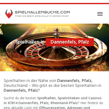
Skip
to
main
Toggl
content
navig
Spielhallen in
Dannenfels, Pfalz
Spielhallen in der Nähe von
Dannenfels, Pfalz,
Deutschland – Wo gibt es die besten Spielhallen in
Dannenfels, Pfalz
?
Suchst du die besten
Spielhallen, Spielotheken und Casinos
in 67814 Dannenfels, Pfalz, Rheinland-Pfalz
? Hier findest du
eine aktuelle Liste mit
Öffnungszeiten, Adressen und