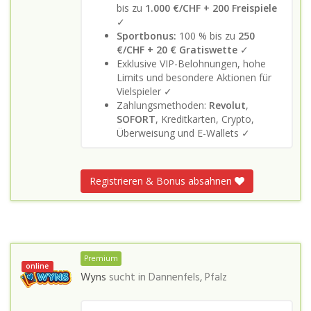
bis zu
1.000 €/CHF + 200 Freispiele
✓
Sportbonus:
100 % bis zu
250
€/CHF + 20 € Gratiswette
✓
Exklusive VIP-Belohnungen, hohe
Limits und besondere Aktionen für
Vielspieler ✓
Zahlungsmethoden:
Revolut
,
SOFORT
, Kreditkarten, Crypto,
Überweisung und E-Wallets ✓
Registrieren & Bonus absahnen
Premium
online
Wyns
sucht in
Dannenfels, Pfalz