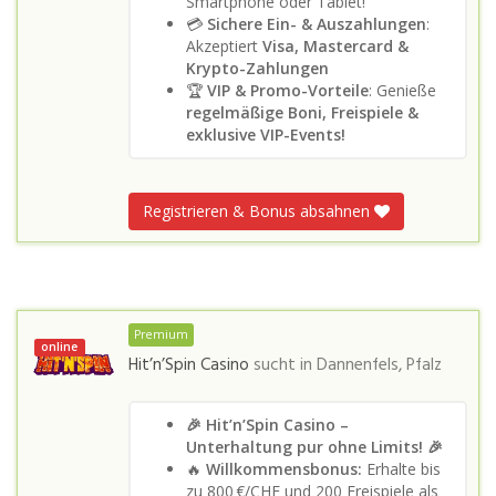
Smartphone oder Tablet!
💳
Sichere Ein- & Auszahlungen
:
Akzeptiert
Visa, Mastercard &
Krypto-Zahlungen
🏆
VIP & Promo-Vorteile
: Genieße
regelmäßige Boni, Freispiele &
exklusive VIP-Events!
Registrieren & Bonus absahnen
Premium
online
Hit’n’Spin Casino
sucht in
Dannenfels, Pfalz
🎉 Hit’n’Spin Casino –
Unterhaltung pur ohne Limits! 🎉
🔥
Willkommensbonus:
Erhalte bis
zu 800 €/CHF und 200 Freispiele als