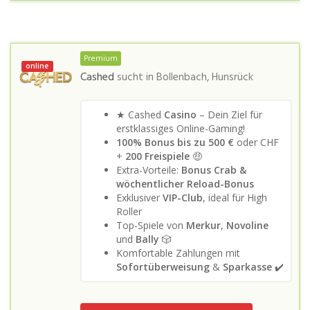
Premium
online
Cashed
sucht in
Bollenbach, Hunsrück
★ Cashed
Casino
– Dein Ziel für
erstklassiges Online-Gaming!
100% Bonus bis zu 500 €
oder CHF
+
200 Freispiele
🤑
Extra-Vorteile:
Bonus Crab &
wöchentlicher Reload-Bonus
Exklusiver
VIP-Club
, ideal für High
Roller
Top-Spiele von
Merkur
,
Novoline
und
Bally
🎲
Komfortable Zahlungen mit
Sofortüberweisung
&
Sparkasse
✔️