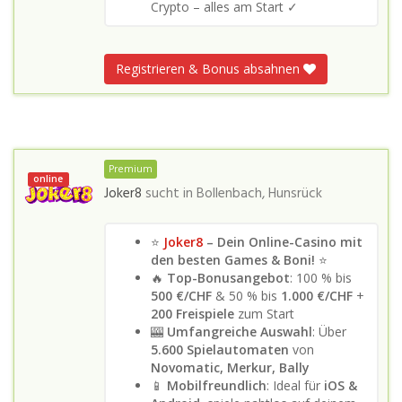
Crypto – alles am Start ✓
Registrieren & Bonus absahnen
Premium
online
Joker8
sucht in
Bollenbach, Hunsrück
⭐
Joker8
– Dein Online-Casino mit
den besten Games & Boni!
⭐
🔥
Top-Bonusangebot
: 100 % bis
500 €/CHF
& 50 % bis
1.000 €/CHF
+
200 Freispiele
zum Start
🎰
Umfangreiche Auswahl
: Über
5.600 Spielautomaten
von
Novomatic, Merkur, Bally
📱
Mobilfreundlich
: Ideal für
iOS &