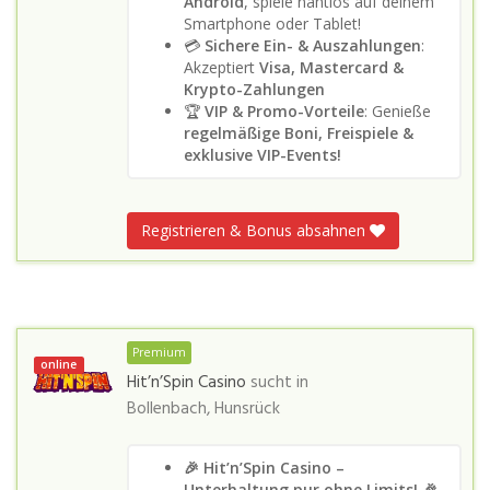
Android
, spiele nahtlos auf deinem
Smartphone oder Tablet!
💳
Sichere Ein- & Auszahlungen
:
Akzeptiert
Visa, Mastercard &
Krypto-Zahlungen
🏆
VIP & Promo-Vorteile
: Genieße
regelmäßige Boni, Freispiele &
exklusive VIP-Events!
Registrieren & Bonus absahnen
Premium
online
Hit’n’Spin Casino
sucht in
Bollenbach, Hunsrück
🎉 Hit’n’Spin Casino –
Unterhaltung pur ohne Limits! 🎉