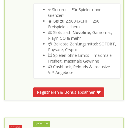
⭐ Slotoro – Für Spieler ohne
Grenzen!
🔥 Bis zu
2.500 €/CHF
+ 250
Freispiele sichern
🎰 Slots satt:
Novoline
, Gamomat,
Play’n GO & mehr
💳 Beliebte Zahlungsmittel:
SOFORT
,
Paysafe, Crypto…
💥 Spielen ohne Limits – maximale
Freiheit, maximale Gewinne
🎁 Cashback, Reloads & exklusive
VIP-Angebote
Registrieren & Bonus absahnen
Premium
online