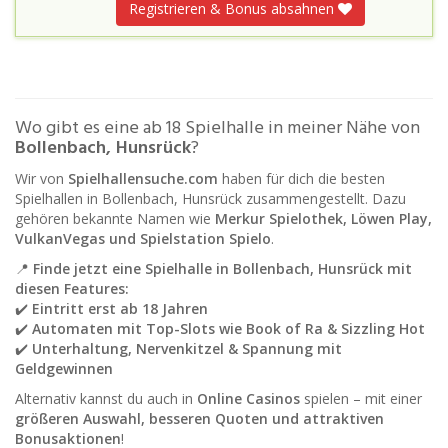
Registrieren & Bonus absahnen
Wo gibt es eine ab 18 Spielhalle in meiner Nähe von
Bollenbach, Hunsrück
?
Wir von
Spielhallensuche.com
haben für dich die besten
Spielhallen in Bollenbach, Hunsrück zusammengestellt. Dazu
gehören bekannte Namen wie
Merkur Spielothek, Löwen Play,
VulkanVegas und Spielstation Spielo
.
📍
Finde jetzt eine Spielhalle in Bollenbach, Hunsrück mit
diesen Features:
✔️
Eintritt erst ab 18 Jahren
✔️
Automaten mit Top-Slots wie Book of Ra & Sizzling Hot
✔️
Unterhaltung, Nervenkitzel & Spannung mit
Geldgewinnen
Alternativ kannst du auch in
Online Casinos
spielen – mit einer
größeren Auswahl, besseren Quoten und attraktiven
Bonusaktionen
!