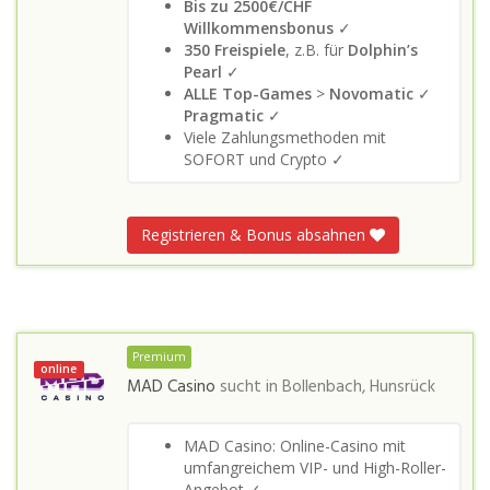
Bis zu 2500€/CHF
Willkommensbonus
✓
350 Freispiele
, z.B. für
Dolphin’s
Pearl
✓
ALLE Top-Games
>
Novomatic
✓
Pragmatic
✓
Viele Zahlungsmethoden mit
SOFORT und Crypto ✓
Registrieren & Bonus absahnen
Premium
online
MAD Casino
sucht in
Bollenbach, Hunsrück
MAD Casino: Online-Casino mit
umfangreichem VIP- und High-Roller-
Angebot ✓