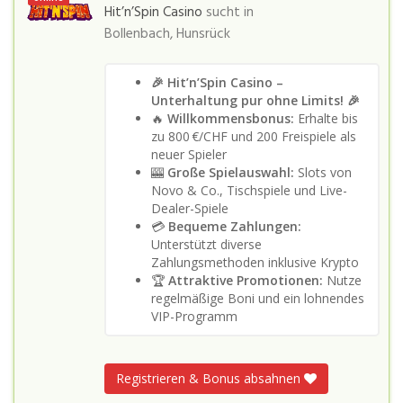
Hit’n’Spin Casino
sucht in
Bollenbach, Hunsrück
🎉 Hit’n’Spin Casino –
Unterhaltung pur ohne Limits! 🎉
🔥
Willkommensbonus:
Erhalte bis
zu 800 €/CHF und 200 Freispiele als
neuer Spieler
🎰
Große Spielauswahl:
Slots von
Novo & Co., Tischspiele und Live-
Dealer-Spiele
💳
Bequeme Zahlungen:
Unterstützt diverse
Zahlungsmethoden inklusive Krypto
🏆
Attraktive Promotionen:
Nutze
regelmäßige Boni und ein lohnendes
VIP-Programm
Registrieren & Bonus absahnen