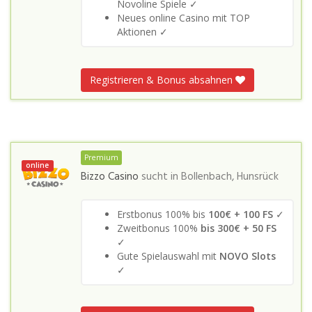
Novoline Spiele ✓
Neues online Casino mit TOP
Aktionen ✓
Registrieren & Bonus absahnen
Premium
online
Bizzo Casino
sucht in
Bollenbach, Hunsrück
Erstbonus 100% bis
100€ + 100 FS
✓
Zweitbonus 100%
bis 300€ + 50 FS
✓
Gute Spielauswahl mit
NOVO Slots
✓