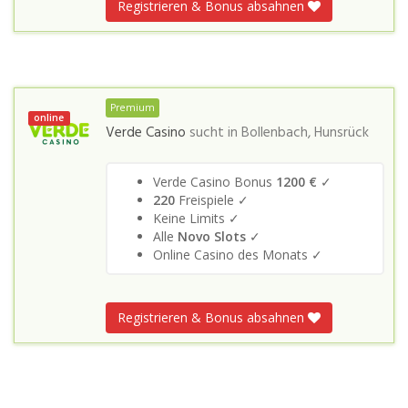
Registrieren & Bonus absahnen
Premium
online
Verde Casino
sucht in
Bollenbach, Hunsrück
Verde Casino Bonus
1200 €
✓
220
Freispiele ✓
Keine Limits ✓
Alle
Novo Slots
✓
Online Casino des Monats ✓
Registrieren & Bonus absahnen