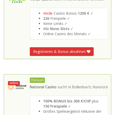
Verde
Casino Bonus
1200 €
✓
220
Freispiele ✓
Keine Limits ✓
Alle
Novo Slots
✓
Online Casino des Monats ✓
Registrieren & Bonus absahnen
Premium
online
National Casino
sucht in
Bollenbach, Hunsrück
100% BONUS bis 300 €/CHF
plus
150 Freispiele
✓
Großes Spieleangebot inklusive der