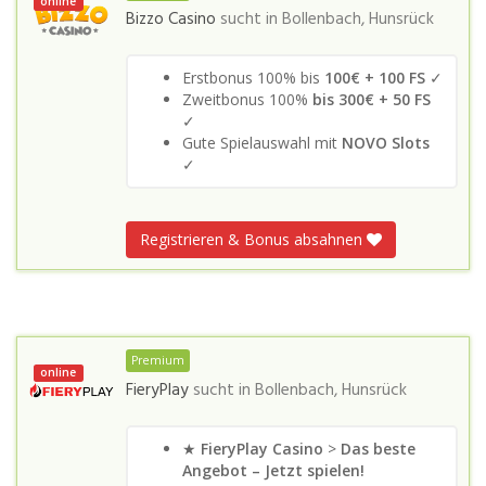
online
Bizzo Casino
sucht in
Bollenbach, Hunsrück
Erstbonus 100% bis
100€ + 100 FS
✓
Zweitbonus 100%
bis 300€ + 50 FS
✓
Gute Spielauswahl mit
NOVO Slots
✓
Registrieren & Bonus absahnen
Premium
online
FieryPlay
sucht in
Bollenbach, Hunsrück
★
FieryPlay Casino
>
Das beste
Angebot – Jetzt spielen!