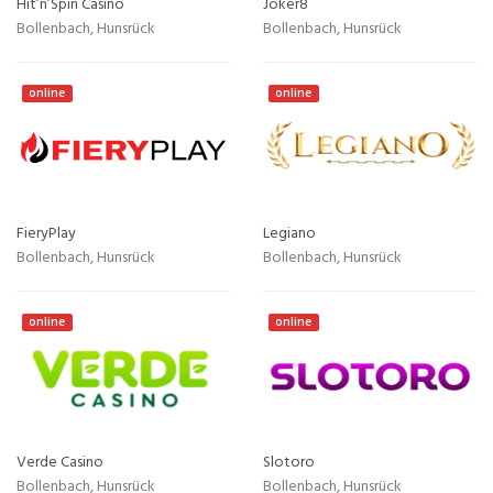
Hit’n’Spin Casino
Joker8
Bollenbach, Hunsrück
Bollenbach, Hunsrück
online
online
FieryPlay
Legiano
Bollenbach, Hunsrück
Bollenbach, Hunsrück
online
online
Verde Casino
Slotoro
Bollenbach, Hunsrück
Bollenbach, Hunsrück