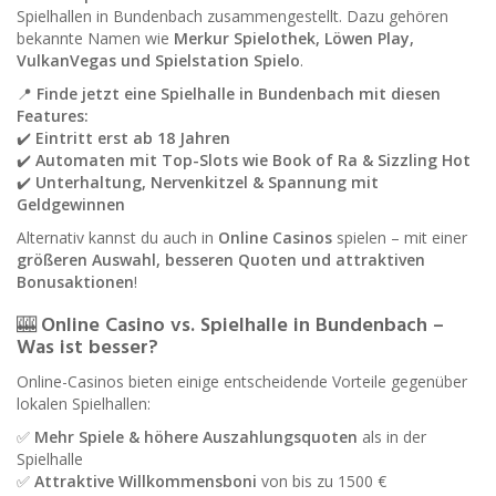
Spielhallen in Bundenbach zusammengestellt. Dazu gehören
bekannte Namen wie
Merkur Spielothek, Löwen Play,
VulkanVegas und Spielstation Spielo
.
📍
Finde jetzt eine Spielhalle in Bundenbach mit diesen
Features:
✔️
Eintritt erst ab 18 Jahren
✔️
Automaten mit Top-Slots wie Book of Ra & Sizzling Hot
✔️
Unterhaltung, Nervenkitzel & Spannung mit
Geldgewinnen
Alternativ kannst du auch in
Online Casinos
spielen – mit einer
größeren Auswahl, besseren Quoten und attraktiven
Bonusaktionen
!
🎰
Online Casino vs. Spielhalle in Bundenbach –
Was ist besser?
Online-Casinos bieten einige entscheidende Vorteile gegenüber
lokalen Spielhallen:
✅
Mehr Spiele & höhere Auszahlungsquoten
als in der
Spielhalle
✅
Attraktive Willkommensboni
von bis zu 1500 €