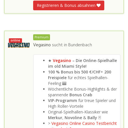
Registrieren & Bonus absahnen
Premium
online
Vegasino
sucht in
Bundenbach
★
Vegasino
– Die Online-Spielhalle
im old Miami Style!
100 % Bonus bis 500 €/CHF
+
200
Freispiele
für echtes Spielhallen-
Feeling 🎰
Wöchentliche Bonus-Highlights & der
spannende
Bonus Crab
VIP-Programm
für treue Spieler und
High Roller-Vorteile
Original-Spielhallen-Klassiker wie
Merkur
,
Novoline
&
Bally
🃏
>
Vegasino Online Casino Testbericht