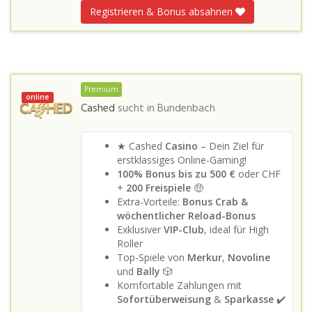
Registrieren & Bonus absahnen
Premium
online
Cashed
sucht in
Bundenbach
★ Cashed
Casino
– Dein Ziel für
erstklassiges Online-Gaming!
100% Bonus bis zu 500 €
oder CHF
+
200 Freispiele
🤑
Extra-Vorteile:
Bonus Crab &
wöchentlicher Reload-Bonus
Exklusiver
VIP-Club
, ideal für High
Roller
Top-Spiele von
Merkur
,
Novoline
und
Bally
🎲
Komfortable Zahlungen mit
Sofortüberweisung
&
Sparkasse
✔️