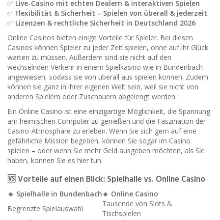
✅
Live-Casino mit echten Dealern & interaktiven Spielen
✅
Flexibilität & Sicherheit – Spielen von überall & jederzeit
✅
Lizenzen & rechtliche Sicherheit in Deutschland 2026
Online Casinos bieten einige Vorteile für Spieler. Bei diesen
Casinos können Spieler zu jeder Zeit spielen, ohne auf ihr Glück
warten zu müssen. Außerdem sind sie nicht auf den
wechselnden Verkehr in einem Spielkasino wie in Bundenbach
angewiesen, sodass sie von überall aus spielen können. Zudem
können sie ganz in ihrer eigenen Welt sein, weil sie nicht von
anderen Spielern oder Zuschauern abgelengt werden.
Ein Online Casino ist eine einzigartige Möglichkeit, die Spannung
am heimischen Computer zu genießen und die Faszination der
Casino-Atmosphäre zu erleben. Wenn Sie sich gern auf eine
gefährliche Mission begeben, können Sie sogar im Casino
spielen – oder wenn Sie mehr Geld ausgeben möchten, als Sie
haben, können Sie es hier tun.
🆚 Vorteile auf einen Blick: Spielhalle vs. Online Casino
🔹
Spielhalle in Bundenbach
🔹
Online Casino
Tausende von Slots &
Begrenzte Spielauswahl
Tischspielen