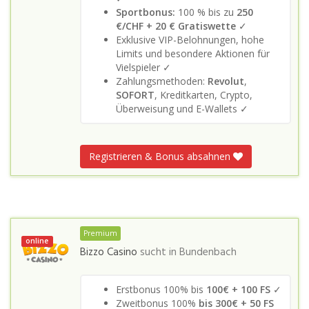
Sportbonus:
100 % bis zu
250
€/CHF + 20 € Gratiswette
✓
Exklusive VIP-Belohnungen, hohe
Limits und besondere Aktionen für
Vielspieler ✓
Zahlungsmethoden:
Revolut
,
SOFORT
, Kreditkarten, Crypto,
Überweisung und E-Wallets ✓
Registrieren & Bonus absahnen
Premium
online
Bizzo Casino
sucht in
Bundenbach
Erstbonus 100% bis
100€ + 100 FS
✓
Zweitbonus 100%
bis 300€ + 50 FS