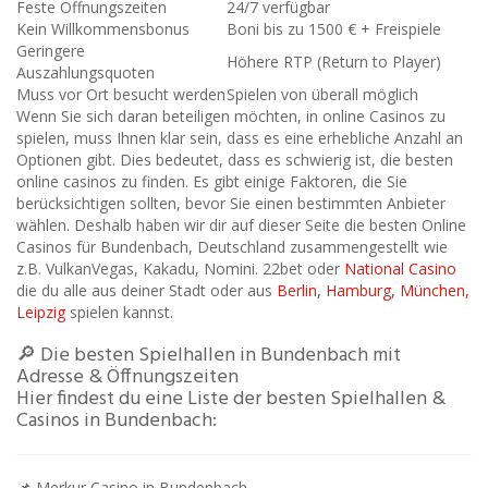
Feste Öffnungszeiten
24/7 verfügbar
Kein Willkommensbonus
Boni bis zu 1500 € + Freispiele
Geringere
Höhere RTP (Return to Player)
Auszahlungsquoten
Muss vor Ort besucht werden
Spielen von überall möglich
Wenn Sie sich daran beteiligen möchten, in online Casinos zu
spielen, muss Ihnen klar sein, dass es eine erhebliche Anzahl an
Optionen gibt. Dies bedeutet, dass es schwierig ist, die besten
online casinos zu finden. Es gibt einige Faktoren, die Sie
berücksichtigen sollten, bevor Sie einen bestimmten Anbieter
wählen. Deshalb haben wir dir auf dieser Seite die besten Online
Casinos für Bundenbach, Deutschland zusammengestellt wie
z.B. VulkanVegas, Kakadu, Nomini. 22bet oder
National Casino
die du alle aus deiner Stadt oder aus
Berlin
,
Hamburg
,
München,
Leipzig
spielen kannst.
🔎 Die besten Spielhallen in Bundenbach mit
Adresse & Öffnungszeiten
Hier findest du eine Liste der besten Spielhallen &
Casinos in Bundenbach:
📌 Merkur Casino in Bundenbach