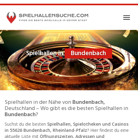
Skip
to
main
Toggl
content
navig
Spielhallen in
Bundenbach
Spielhallen in der Nähe von
Bundenbach,
Deutschland – Wo gibt es die besten Spielhallen in
Bundenbach
?
Suchst du die besten
Spielhallen, Spielotheken und Casinos
in 55626 Bundenbach, Rheinland-Pfalz
? Hier findest du eine
aktuelle Liste mit
Öffnungszeiten, Adressen und