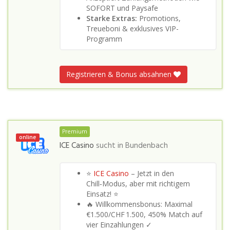
SOFORT und Paysafe
Starke Extras:
Promotions,
Treueboni & exklusives VIP-
Programm
Registrieren & Bonus absahnen
Premium
online
ICE Casino
sucht in
Bundenbach
⭐
ICE Casino
– Jetzt in den
Chill‑Modus, aber mit richtigem
Einsatz! ⭐
🔥 Willkommensbonus: Maximal
€1.500/CHF 1.500, 450% Match auf
vier Einzahlungen ✓