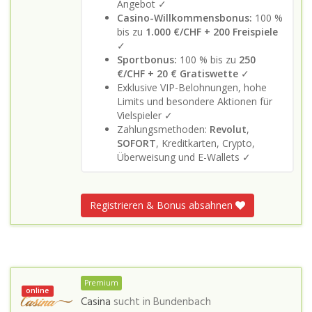
Angebot ✓
Casino-Willkommensbonus:
100 %
bis zu
1.000 €/CHF + 200 Freispiele
✓
Sportbonus:
100 % bis zu
250
€/CHF + 20 € Gratiswette
✓
Exklusive VIP-Belohnungen, hohe
Limits und besondere Aktionen für
Vielspieler ✓
Zahlungsmethoden:
Revolut
,
SOFORT
, Kreditkarten, Crypto,
Überweisung und E-Wallets ✓
Registrieren & Bonus absahnen
Premium
online
Casina
sucht in
Bundenbach