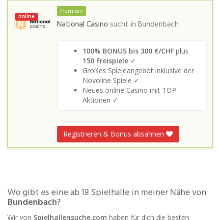
Premium
online
National Casino
sucht in
Bundenbach
100% BONUS bis 300 €/CHF
plus
150 Freispiele
✓
Großes Spieleangebot inklusive der
Novoline Spiele ✓
Neues online Casino mit TOP
Aktionen ✓
Registrieren & Bonus absahnen
Wo gibt es eine ab 18 Spielhalle in meiner Nähe von
Bundenbach
?
Wir von
Spielhallensuche.com
haben für dich die besten