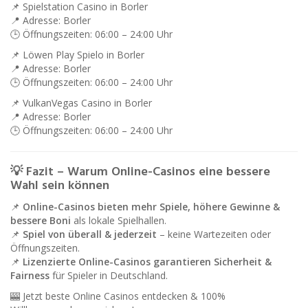
📌 Spielstation Casino in Borler
📍 Adresse: Borler
🕒 Öffnungszeiten: 06:00 – 24:00 Uhr
📌 Löwen Play Spielo in Borler
📍 Adresse: Borler
🕒 Öffnungszeiten: 06:00 – 24:00 Uhr
📌 VulkanVegas Casino in Borler
📍 Adresse: Borler
🕒 Öffnungszeiten: 06:00 – 24:00 Uhr
💡 Fazit – Warum Online-Casinos eine bessere
Wahl sein können
📌
Online-Casinos bieten mehr Spiele, höhere Gewinne &
bessere Boni
als lokale Spielhallen.
📌
Spiel von überall & jederzeit
– keine Wartezeiten oder
Öffnungszeiten.
📌
Lizenzierte Online-Casinos garantieren Sicherheit &
Fairness
für Spieler in Deutschland.
🎰 Jetzt beste Online Casinos entdecken & 100%