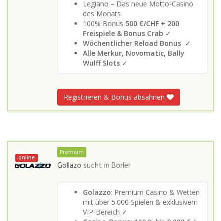
Legiano – Das neue Motto-Casino
des Monats
100% Bonus
500 €/CHF + 200
Freispiele & Bonus Crab
✓
Wöchentlicher Reload Bonus
✓
Alle Merkur, Novomatic, Bally
Wulff Slots
✓
Registrieren & Bonus absahnen
Premium
online
Gollazo
sucht in
Borler
Golazzo
: Premium Casino & Wetten
mit über 5.000 Spielen & exklusivem
VIP-Bereich ✓