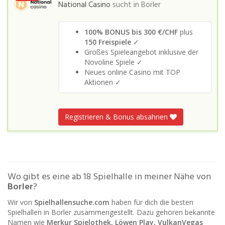
National Casino
sucht in
Borler
100% BONUS bis 300 €/CHF
plus
150 Freispiele
✓
Großes Spieleangebot inklusive der
Novoline Spiele ✓
Neues online Casino mit TOP
Aktionen ✓
Registrieren & Bonus absahnen
Wo gibt es eine ab 18 Spielhalle in meiner Nähe von
Borler
?
Wir von
Spielhallensuche.com
haben für dich die besten
Spielhallen in Borler zusammengestellt. Dazu gehören bekannte
Namen wie
Merkur Spielothek, Löwen Play, VulkanVegas