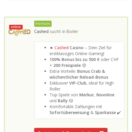
Premium
online
Cashed
sucht in
Borler
★
Cashed
Casino
– Dein Ziel für
erstklassiges Online-Gaming!
100% Bonus bis zu 500 €
oder CHF
+
200 Freispiele
🤑
Extra-Vorteile:
Bonus Crab &
wöchentlicher Reload-Bonus
Exklusiver
VIP-Club
, ideal für High
Roller
Top-Spiele von
Merkur
,
Novoline
und
Bally
🎲
Komfortable Zahlungen mit
Sofortüberweisung
&
Sparkasse
✔️