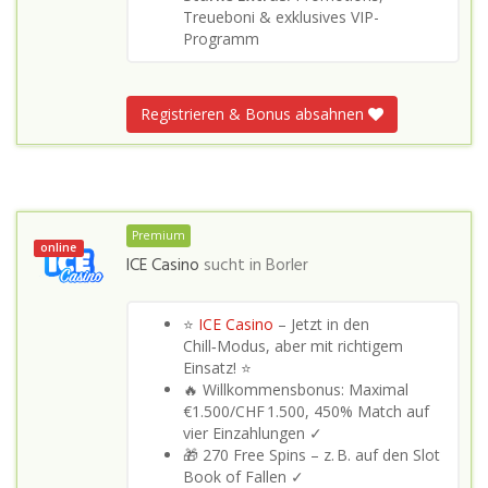
Treueboni & exklusives VIP-
Programm
Registrieren & Bonus absahnen
Premium
online
ICE Casino
sucht in
Borler
⭐
ICE Casino
– Jetzt in den
Chill‑Modus, aber mit richtigem
Einsatz! ⭐
🔥 Willkommensbonus: Maximal
€1.500/CHF 1.500, 450% Match auf
vier Einzahlungen ✓
🎁 270 Free Spins – z. B. auf den Slot
Book of Fallen ✓