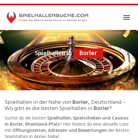
Skip
to
main
Toggl
content
navig
Spielhallen in
Borler
Spielhallen in der Nähe von
Borler,
Deutschland –
Wo gibt es die besten Spielhallen in
Borler
?
Suchst du die besten
Spielhallen, Spielotheken und Casinos
in Borler, Rheinland-Pfalz
? Hier findest du eine aktuelle Liste
mit
Öffnungszeiten, Adressen und Bewertungen
der besten
Spielstätten in deiner Nähe!