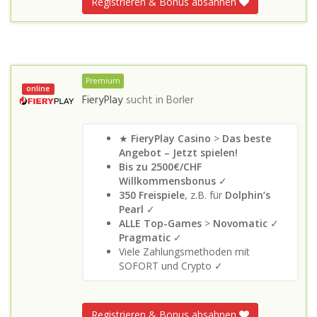
Registrieren & Bonus absahnen
Premium
online
FieryPlay
sucht in
Borler
★
FieryPlay Casino
>
Das beste
Angebot – Jetzt spielen!
Bis zu 2500€/CHF
Willkommensbonus
✓
350 Freispiele
, z.B. für
Dolphin’s
Pearl
✓
ALLE Top-Games
>
Novomatic
✓
Pragmatic
✓
Viele Zahlungsmethoden mit
SOFORT und Crypto ✓
Registrieren & Bonus absahnen