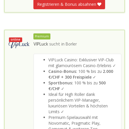
Registrieren & Bonus absahnen
Premium
online
VIPLuck
sucht in
Borler
VIPLuck Casino: Exklusiver VIP-Club
mit glamourösem Casino-Erlebnis ✓
Casino-Bonus:
100 % bis zu
2.000
€/CHF + 300 Freispiele
✓
Sportbonus:
100 % bis zu
500
€/CHF
✓
Ideal für High Roller dank
persönlichem VIP-Manager,
luxuriösen Vorteilen & höchsten
Limits ✓
Premium-Spielauswahl mit
Novomatic, Pragmatic Play,
Gamomat & weiteren Top-