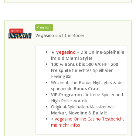
Premium
online
Vegasino
sucht in
Borler
★
Vegasino
– Die Online-Spielhalle
im old Miami Style!
100 % Bonus bis 500 €/CHF
+
200
Freispiele
für echtes Spielhallen-
Feeling 🎰
Wöchentliche Bonus-Highlights & der
spannende
Bonus Crab
VIP-Programm
für treue Spieler und
High Roller-Vorteile
Original-Spielhallen-Klassiker wie
Merkur
,
Novoline
&
Bally
🃏
>
Vegasino Online Casino Testbericht
mit mehr Infos