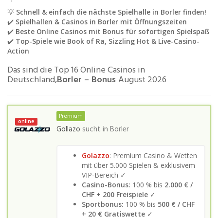
💡
Schnell & einfach die nächste Spielhalle in Borler finden!
✔️
Spielhallen & Casinos in Borler mit Öffnungszeiten
✔️
Beste Online Casinos mit Bonus für sofortigen Spielspaß
✔️
Top-Spiele wie Book of Ra, Sizzling Hot & Live-Casino-
Action
Das sind die Top 16 Online Casinos in
Deutschland,
Borler – Bonus
August 2026
Premium
online
Gollazo
sucht in
Borler
Golazzo
: Premium Casino & Wetten
mit über 5.000 Spielen & exklusivem
VIP-Bereich ✓
Casino-Bonus:
100 % bis
2.000 € /
CHF + 200 Freispiele
✓
Sportbonus:
100 % bis
500 € / CHF
+ 20 € Gratiswette
✓