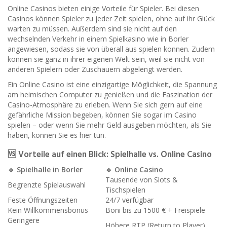
Online Casinos bieten einige Vorteile für Spieler. Bei diesen
Casinos können Spieler zu jeder Zeit spielen, ohne auf ihr Glück
warten zu müssen. Außerdem sind sie nicht auf den
wechselnden Verkehr in einem Spielkasino wie in Borler
angewiesen, sodass sie von überall aus spielen können. Zudem
können sie ganz in ihrer eigenen Welt sein, weil sie nicht von
anderen Spielern oder Zuschauern abgelengt werden.
Ein Online Casino ist eine einzigartige Möglichkeit, die Spannung
am heimischen Computer zu genießen und die Faszination der
Casino-Atmosphäre zu erleben. Wenn Sie sich gern auf eine
gefährliche Mission begeben, können Sie sogar im Casino
spielen – oder wenn Sie mehr Geld ausgeben möchten, als Sie
haben, können Sie es hier tun.
🆚 Vorteile auf einen Blick: Spielhalle vs. Online Casino
🔹
Spielhalle in Borler
🔹
Online Casino
Tausende von Slots &
Begrenzte Spielauswahl
Tischspielen
Feste Öffnungszeiten
24/7 verfügbar
Kein Willkommensbonus
Boni bis zu 1500 € + Freispiele
Geringere
Höhere RTP (Return to Player)