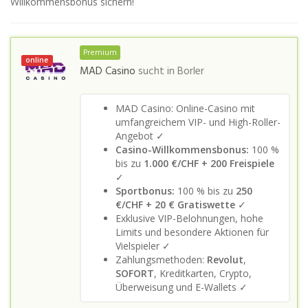
Willkommensbonus sichern!
Premium
online
MAD Casino
sucht in
Borler
MAD Casino: Online-Casino mit
umfangreichem VIP- und High-Roller-
Angebot ✓
Casino-Willkommensbonus:
100 %
bis zu
1.000 €/CHF + 200 Freispiele
✓
Sportbonus:
100 % bis zu
250
€/CHF + 20 € Gratiswette
✓
Exklusive VIP-Belohnungen, hohe
Limits und besondere Aktionen für
Vielspieler ✓
Zahlungsmethoden:
Revolut
,
SOFORT
, Kreditkarten, Crypto,
Überweisung und E-Wallets ✓