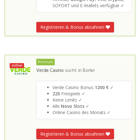
SOFORT und E-Wallets verfügbar ✓
Registrieren & Bonus absahnen
Premium
online
Verde Casino
sucht in
Borler
Verde Casino Bonus
1200 €
✓
220
Freispiele ✓
Keine Limits ✓
Alle
Novo Slots
✓
Online Casino des Monats ✓
Registrieren & Bonus absahnen