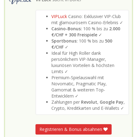
VIPLuck
sucht in
Borler
VIPLuck
Casino: Exklusiver VIP-Club
mit glamourösem Casino-Erlebnis ✓
Casino-Bonus:
100 % bis zu
2.000
€/CHF + 300 Freispiele
✓
Sportbonus:
100 % bis zu
500
€/CHF
✓
Ideal für High Roller dank
persönlichem VIP-Manager,
luxuriösen Vorteilen & höchsten
Limits ✓
Premium-Spielauswahl mit
Novomatic, Pragmatic Play,
Gamomat & weiteren Top-
Entwicklern ✓
Zahlungen per
Revolut
,
Google Pay
,
Crypto, Kreditkarten und E-Wallets ✓
Registrieren & Bonus absahnen