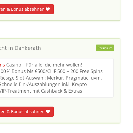
eren & Bonus absahnen
cht in
Dankerath
Premium
ns
Casino – Für alle, die mehr wollen!
00 % Bonus bis €500/CHF 500 + 200 Free Spins
Riesige Slot-Auswahl: Merkur, Pragmatic, uvm.
Schnelle Ein-/Auszahlungen inkl. Krypto
VIP-Treatment mit Cashback & Extras
eren & Bonus absahnen