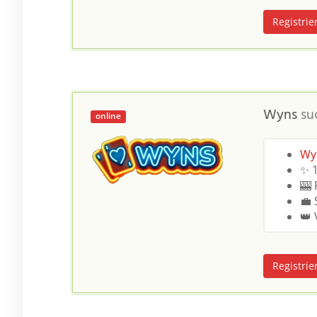
Registri
Wyns
su
online
Wy
✨ 1
🎰 
💼 
👑 
Registri