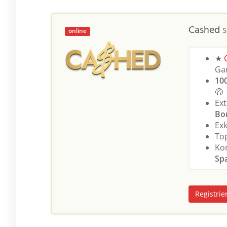
Cashed
s
online
★
Ga
10
🤑
Ext
Bo
Exk
To
Ko
Sp
Registri