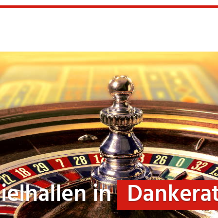
ielhallen in
Dankera