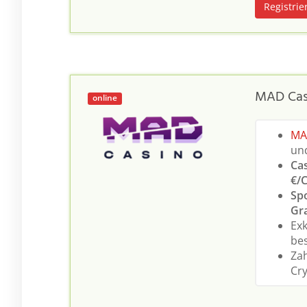
Registri
MAD Cas
online
MA
un
Ca
€/C
Sp
Gr
Exk
bes
Za
Cr