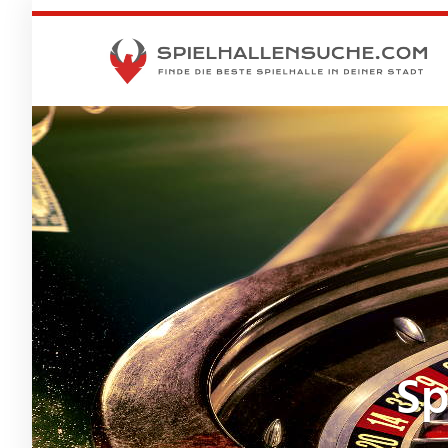
Skip
to
main
content
Sp