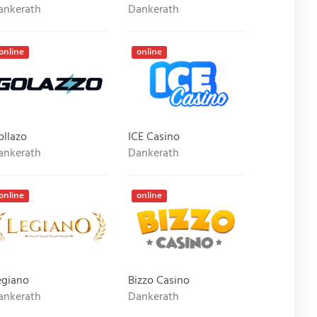
ankerath
Dankerath
online
online
ollazo
ICE Casino
ankerath
Dankerath
online
online
egiano
Bizzo Casino
ankerath
Dankerath