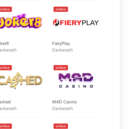
online
online
oker8
FieryPlay
ankerath
Dankerath
online
online
ashed
MAD Casino
ankerath
Dankerath
online
online