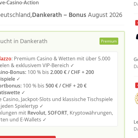
ive-Casino-Action
D
Deutschland,
Dankerath – Bonus
August 2026
sucht in
Dankerath
Premium
lazzo
: Premium Casino & Wetten mit über 5.000
G
elen & exklusivem VIP-Bereich ✓
D
sino-Bonus:
100 % bis
2.000 € / CHF + 200
ispiele
✓
ortbonus:
100 % bis
500 € / CHF + 20 €
atiswette
✓
e Casino, Jackpot-Slots und klassische Tischspiele
 jeden Spielertyp ✓
hlungen mit
Revolut
,
SOFORT
, Kryptowährungen,
ten und E-Wallets ✓
L
D