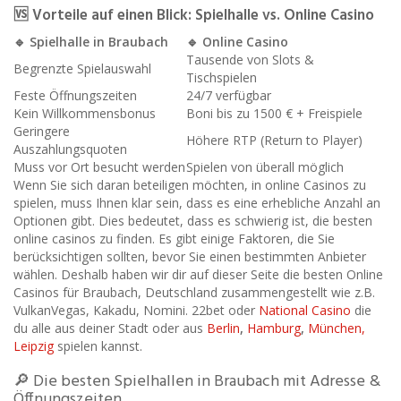
🆚 Vorteile auf einen Blick: Spielhalle vs. Online Casino
🔹
Spielhalle in Braubach
🔹
Online Casino
Tausende von Slots &
Begrenzte Spielauswahl
Tischspielen
Feste Öffnungszeiten
24/7 verfügbar
Kein Willkommensbonus
Boni bis zu 1500 € + Freispiele
Geringere
Höhere RTP (Return to Player)
Auszahlungsquoten
Muss vor Ort besucht werden
Spielen von überall möglich
Wenn Sie sich daran beteiligen möchten, in online Casinos zu
spielen, muss Ihnen klar sein, dass es eine erhebliche Anzahl an
Optionen gibt. Dies bedeutet, dass es schwierig ist, die besten
online casinos zu finden. Es gibt einige Faktoren, die Sie
berücksichtigen sollten, bevor Sie einen bestimmten Anbieter
wählen. Deshalb haben wir dir auf dieser Seite die besten Online
Casinos für Braubach, Deutschland zusammengestellt wie z.B.
VulkanVegas, Kakadu, Nomini. 22bet oder
National Casino
die
du alle aus deiner Stadt oder aus
Berlin
,
Hamburg
,
München,
Leipzig
spielen kannst.
🔎 Die besten Spielhallen in Braubach mit Adresse &
Öffnungszeiten