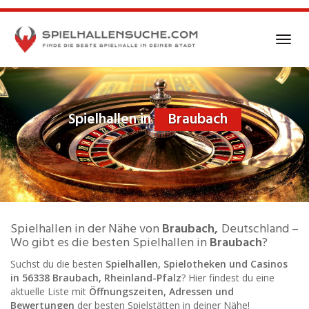
Skip
to
main
Toggl
content
navig
Spielhallen in
Braubach
Spielhallen in der Nähe von
Braubach,
Deutschland –
Wo gibt es die besten Spielhallen in
Braubach
?
Suchst du die besten
Spielhallen, Spielotheken und Casinos
in 56338 Braubach, Rheinland-Pfalz
? Hier findest du eine
aktuelle Liste mit
Öffnungszeiten, Adressen und
Bewertungen
der besten Spielstätten in deiner Nähe!