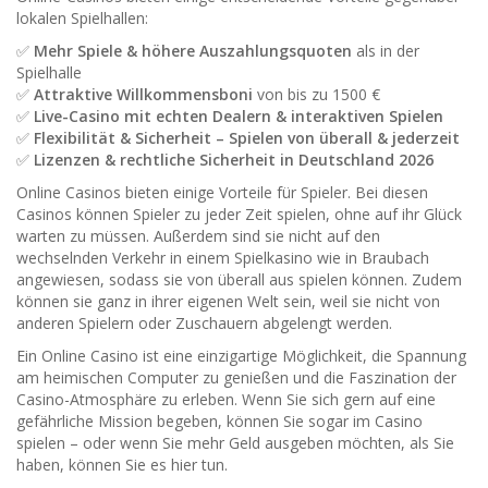
lokalen Spielhallen:
✅
Mehr Spiele & höhere Auszahlungsquoten
als in der
Spielhalle
✅
Attraktive Willkommensboni
von bis zu 1500 €
✅
Live-Casino mit echten Dealern & interaktiven Spielen
✅
Flexibilität & Sicherheit – Spielen von überall & jederzeit
✅
Lizenzen & rechtliche Sicherheit in Deutschland 2026
Online Casinos bieten einige Vorteile für Spieler. Bei diesen
Casinos können Spieler zu jeder Zeit spielen, ohne auf ihr Glück
warten zu müssen. Außerdem sind sie nicht auf den
wechselnden Verkehr in einem Spielkasino wie in Braubach
angewiesen, sodass sie von überall aus spielen können. Zudem
können sie ganz in ihrer eigenen Welt sein, weil sie nicht von
anderen Spielern oder Zuschauern abgelengt werden.
Ein Online Casino ist eine einzigartige Möglichkeit, die Spannung
am heimischen Computer zu genießen und die Faszination der
Casino-Atmosphäre zu erleben. Wenn Sie sich gern auf eine
gefährliche Mission begeben, können Sie sogar im Casino
spielen – oder wenn Sie mehr Geld ausgeben möchten, als Sie
haben, können Sie es hier tun.