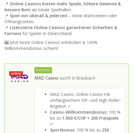
📌
Online-Casinos bieten mehr Spiele, höhere Gewinne &
bessere Boni
als lokale Spielhallen.
📌
Spiel von überall & jederzeit
– keine Wartezeiten oder
Öffnungszeiten.
📌
Lizenzierte Online-Casinos garantieren Sicherheit &
Fairness
für Spieler in Deutschland.
🎰 Jetzt beste Online Casinos entdecken & 100%
Willkommensbonus sichern!
Premium
online
MAD Casino
sucht in
Braubach
MAD Casino: Online-Casino mit
umfangreichem VIP- und High-Roller-
Angebot ✓
Casino-Willkommensbonus:
100 %
bis zu
1.000 €/CHF + 200 Freispiele
✓
Sportbonus:
100 % bis zu
250