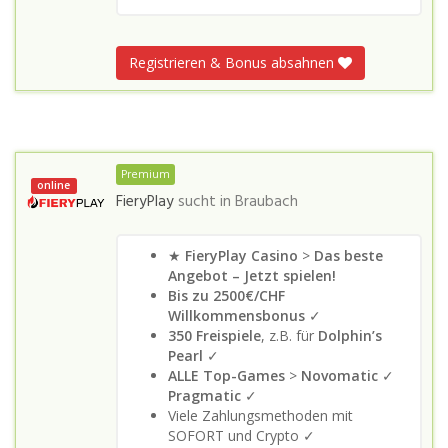
Registrieren & Bonus absahnen
Premium
online
FieryPlay
sucht in
Braubach
★
FieryPlay Casino
>
Das beste
Angebot – Jetzt spielen!
Bis zu 2500€/CHF
Willkommensbonus
✓
350 Freispiele
, z.B. für
Dolphin’s
Pearl
✓
ALLE Top-Games
>
Novomatic
✓
Pragmatic
✓
Viele Zahlungsmethoden mit
SOFORT und Crypto ✓