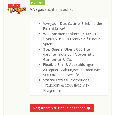
Premium
online
V.Vegas
sucht in
Braubach
V.Vegas
– Das Casino-Erlebnis der
Extraklasse!
Willkommenspaket:
1.500 €/CHF
Bonus plus 150 Freispiele für neue
Spieler
Top-Spiele:
Über 5.000 Titel –
darunter Slots von
Novomatic
,
Gamomat
& Co.
Flexible Ein- & Auszahlungen:
Akzeptiert Zahlungsmethoden wie
SOFORT und Paysafe
Starke Extras:
Promotions,
Treueboni & exklusives VIP-
Programm
Registrieren & Bonus absahnen