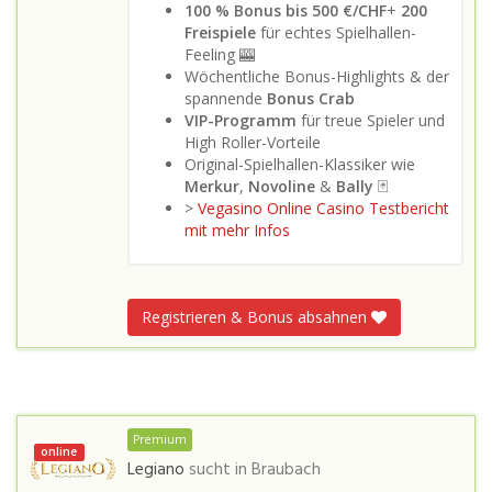
100 % Bonus bis 500 €/CHF
+
200
Freispiele
für echtes Spielhallen-
Feeling 🎰
Wöchentliche Bonus-Highlights & der
spannende
Bonus Crab
VIP-Programm
für treue Spieler und
High Roller-Vorteile
Original-Spielhallen-Klassiker wie
Merkur
,
Novoline
&
Bally
🃏
>
Vegasino Online Casino Testbericht
mit mehr Infos
Registrieren & Bonus absahnen
Premium
online
Legiano
sucht in
Braubach