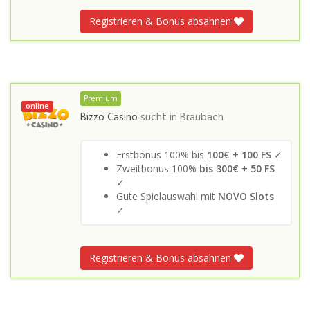
Registrieren & Bonus absahnen
Premium
online
Bizzo Casino
sucht in
Braubach
Erstbonus 100% bis
100€ + 100 FS
✓
Zweitbonus 100%
bis 300€ + 50 FS
✓
Gute Spielauswahl mit
NOVO Slots
✓
Registrieren & Bonus absahnen