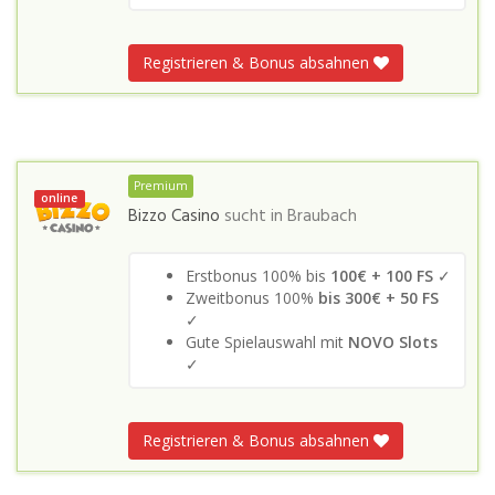
Registrieren & Bonus absahnen
Premium
online
Bizzo Casino
sucht in
Braubach
Erstbonus 100% bis
100€ + 100 FS
✓
Zweitbonus 100%
bis 300€ + 50 FS
✓
Gute Spielauswahl mit
NOVO Slots
✓
Registrieren & Bonus absahnen