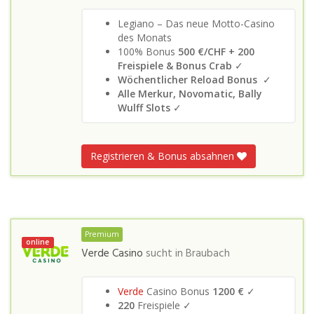
Legiano – Das neue Motto-Casino
des Monats
100% Bonus
500 €/CHF + 200
Freispiele & Bonus Crab
✓
Wöchentlicher Reload Bonus
✓
Alle Merkur, Novomatic, Bally
Wulff Slots
✓
Registrieren & Bonus absahnen
Premium
online
Verde Casino
sucht in
Braubach
Verde
Casino Bonus
1200 €
✓
220
Freispiele ✓