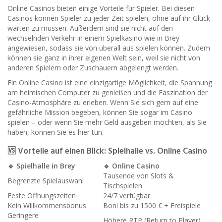
Online Casinos bieten einige Vorteile für Spieler. Bei diesen
Casinos können Spieler zu jeder Zeit spielen, ohne auf ihr Glück
warten zu müssen. Außerdem sind sie nicht auf den
wechselnden Verkehr in einem Spielkasino wie in Brey
angewiesen, sodass sie von überall aus spielen können. Zudem
können sie ganz in ihrer eigenen Welt sein, weil sie nicht von
anderen Spielern oder Zuschauern abgelengt werden.
Ein Online Casino ist eine einzigartige Möglichkeit, die Spannung
am heimischen Computer zu genießen und die Faszination der
Casino-Atmosphäre zu erleben. Wenn Sie sich gern auf eine
gefährliche Mission begeben, können Sie sogar im Casino
spielen – oder wenn Sie mehr Geld ausgeben möchten, als Sie
haben, können Sie es hier tun.
🆚 Vorteile auf einen Blick: Spielhalle vs. Online Casino
🔹
Spielhalle in Brey
🔹
Online Casino
Tausende von Slots &
Begrenzte Spielauswahl
Tischspielen
Feste Öffnungszeiten
24/7 verfügbar
Kein Willkommensbonus
Boni bis zu 1500 € + Freispiele
Geringere
Höhere RTP (Return to Player)