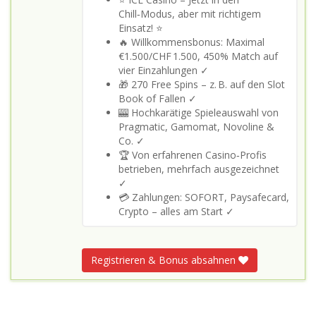
Chill‑Modus, aber mit richtigem
Einsatz! ⭐
🔥 Willkommensbonus: Maximal
€1.500/CHF 1.500, 450% Match auf
vier Einzahlungen ✓
🎁 270 Free Spins – z. B. auf den Slot
Book of Fallen ✓
🎰 Hochkarätige Spieleauswahl von
Pragmatic, Gamomat, Novoline &
Co. ✓
🏆 Von erfahrenen Casino‑Profis
betrieben, mehrfach ausgezeichnet
✓
💳 Zahlungen: SOFORT, Paysafecard,
Crypto – alles am Start ✓
Registrieren & Bonus absahnen