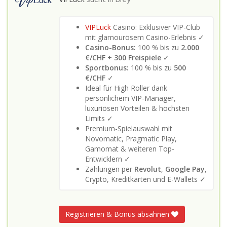
VIPLuck
sucht in
Brey
VIPLuck
Casino: Exklusiver VIP-Club
mit glamourösem Casino-Erlebnis ✓
Casino-Bonus:
100 % bis zu
2.000
€/CHF + 300 Freispiele
✓
Sportbonus:
100 % bis zu
500
€/CHF
✓
Ideal für High Roller dank
persönlichem VIP-Manager,
luxuriösen Vorteilen & höchsten
Limits ✓
Premium-Spielauswahl mit
Novomatic, Pragmatic Play,
Gamomat & weiteren Top-
Entwicklern ✓
Zahlungen per
Revolut
,
Google Pay
,
Crypto, Kreditkarten und E-Wallets ✓
Registrieren & Bonus absahnen