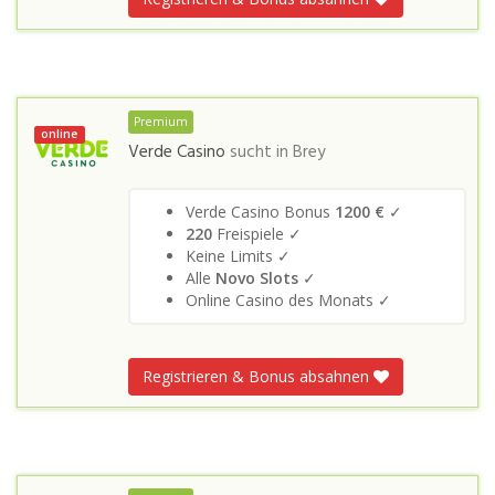
Premium
online
Verde Casino
sucht in
Brey
Verde Casino Bonus
1200 €
✓
220
Freispiele ✓
Keine Limits ✓
Alle
Novo Slots
✓
Online Casino des Monats ✓
Registrieren & Bonus absahnen