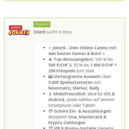
Premium
online
Joker8
sucht in
Brey
⭐
Joker8 – Dein Online-Casino mit
den besten Games & Boni!
⭐
🔥
Top-Bonusangebot
: 100 % bis
500 €/CHF
& 50 % bis
1.000 €/CHF
+
200 Freispiele
zum Start
🎰
Umfangreiche Auswahl
: Über
5.600 Spielautomaten
von
Novomatic, Merkur, Bally
📱
Mobilfreundlich
: Ideal für
iOS &
Android
, spiele nahtlos auf deinem
Smartphone oder Tablet!
💳
Sichere Ein- & Auszahlungen
:
Akzeptiert
Visa, Mastercard &
Krypto-Zahlungen
🏆
VIP & Promo-Vorteile
: Genieße