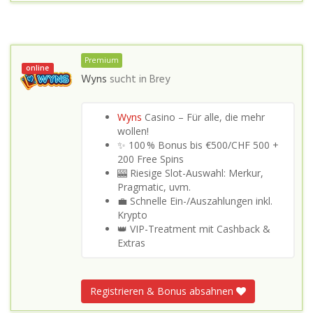
Premium
online
Wyns
sucht in
Brey
Wyns
Casino – Für alle, die mehr
wollen!
✨ 100 % Bonus bis €500/CHF 500 +
200 Free Spins
🎰 Riesige Slot-Auswahl: Merkur,
Pragmatic, uvm.
💼 Schnelle Ein-/Auszahlungen inkl.
Krypto
👑 VIP-Treatment mit Cashback &
Extras
Registrieren & Bonus absahnen