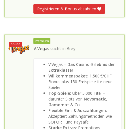
Registrieren & Bonus absahnen
Premium
online
V.Vegas
sucht in
Brey
V.Vegas
– Das Casino-Erlebnis der
Extraklasse!
Willkommenspaket:
1.500 €/CHF
Bonus plus 150 Freispiele für neue
Spieler
Top-Spiele:
Über 5.000 Titel –
darunter Slots von
Novomatic
,
Gamomat
& Co.
Flexible Ein- & Auszahlungen:
Akzeptiert Zahlungsmethoden wie
SOFORT und Paysafe
Starke Extras:
Promotions,