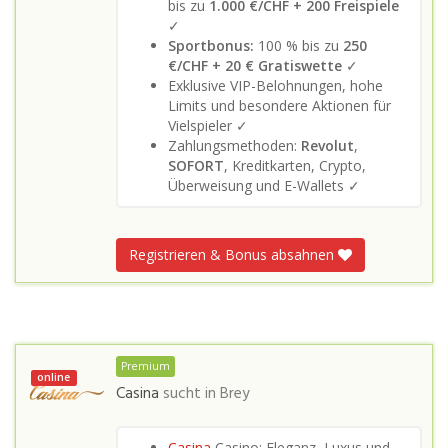
bis zu
1.000 €/CHF + 200 Freispiele
✓
Sportbonus:
100 % bis zu
250
€/CHF + 20 € Gratiswette
✓
Exklusive VIP-Belohnungen, hohe
Limits und besondere Aktionen für
Vielspieler ✓
Zahlungsmethoden:
Revolut
,
SOFORT
, Kreditkarten, Crypto,
Überweisung und E-Wallets ✓
Registrieren & Bonus absahnen
Premium
online
Casina
sucht in
Brey
Casina
Casino: Eleganz, Luxus und