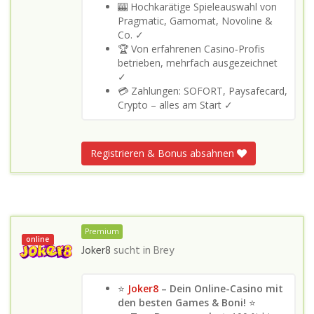
🎰 Hochkarätige Spieleauswahl von
Pragmatic, Gamomat, Novoline &
Co. ✓
🏆 Von erfahrenen Casino‑Profis
betrieben, mehrfach ausgezeichnet
✓
💳 Zahlungen: SOFORT, Paysafecard,
Crypto – alles am Start ✓
Registrieren & Bonus absahnen
Premium
online
Joker8
sucht in
Brey
⭐
Joker8
– Dein Online-Casino mit
den besten Games & Boni!
⭐