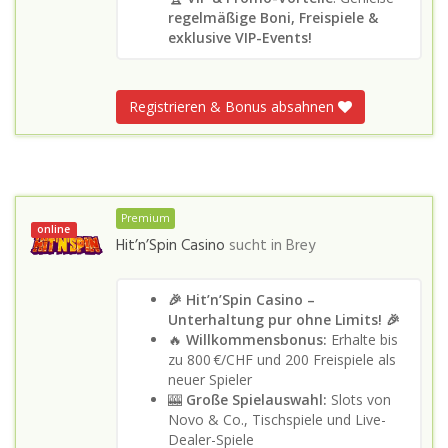
regelmäßige Boni, Freispiele &
exklusive VIP-Events!
Registrieren & Bonus absahnen
Premium
online
Hit’n’Spin Casino
sucht in
Brey
🎉 Hit’n’Spin Casino –
Unterhaltung pur ohne Limits! 🎉
🔥
Willkommensbonus:
Erhalte bis
zu 800 €/CHF und 200 Freispiele als
neuer Spieler
🎰
Große Spielauswahl:
Slots von
Novo & Co., Tischspiele und Live-
Dealer-Spiele