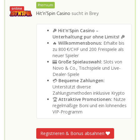
Premium
online
Hit’n’Spin Casino
sucht in
Brey
🎉 Hit’n’Spin Casino –
Unterhaltung pur ohne Limits! 🎉
🔥
Willkommensbonus:
Erhalte bis
zu 800 €/CHF und 200 Freispiele als
neuer Spieler
🎰
Große Spielauswahl:
Slots von
Novo & Co., Tischspiele und Live-
Dealer-Spiele
💳
Bequeme Zahlungen:
Unterstützt diverse
Zahlungsmethoden inklusive Krypto
🏆
Attraktive Promotionen:
Nutze
regelmäßige Boni und ein lohnendes
VIP-Programm
Registrieren & Bonus absahnen