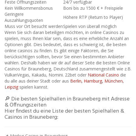
Feste Öffnungszeiten
24/7 verfügbar
Kein Willkommensbonus
Boni bis zu 1500 € + Freispiele
Geringere
Höhere RTP (Return to Player)
Auszahlungsquoten
Muss vor Ort besucht werden
Spielen von überall möglich
Wenn Sie sich daran beteiligen möchten, in online Casinos zu
spielen, muss Ihnen klar sein, dass es eine erhebliche Anzahl an
Optionen gibt. Dies bedeutet, dass es schwierig ist, die besten
online casinos zu finden. Es gibt einige Faktoren, die Sie
berücksichtigen sollten, bevor Sie einen bestimmten Anbieter
wählen. Deshalb haben wir dir auf dieser Seite die besten Online
Casinos für Brauneberg, Deutschland zusammengestellt wie z.B.
VulkanVegas, Kakadu, Nomini. 22bet oder
National Casino
die
du alle aus deiner Stadt oder aus
Berlin
,
Hamburg
,
München,
Leipzig
spielen kannst.
🔎 Die besten Spielhallen in Brauneberg mit Adresse
& Öffnungszeiten
Hier findest du eine Liste der besten Spielhallen &
Casinos in Brauneberg:
📌 Merkur Casino in Brauneberg