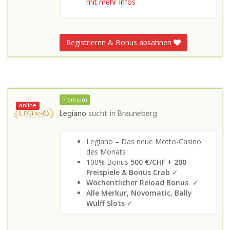
mit mehr Infos
Registrieren & Bonus absahnen
Premium
online
Legiano
sucht in
Brauneberg
Legiano – Das neue Motto-Casino
des Monats
100% Bonus
500 €/CHF + 200
Freispiele & Bonus Crab
✓
Wöchentlicher Reload Bonus
✓
Alle Merkur, Novomatic, Bally
Wulff Slots
✓