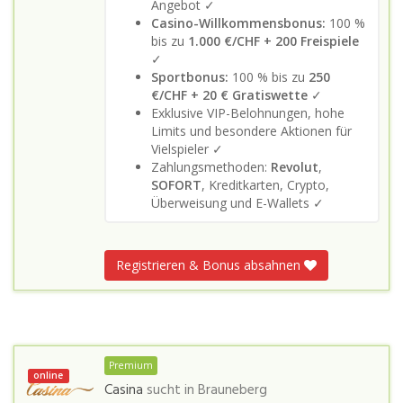
Angebot ✓
Casino-Willkommensbonus:
100 %
bis zu
1.000 €/CHF + 200 Freispiele
✓
Sportbonus:
100 % bis zu
250
€/CHF + 20 € Gratiswette
✓
Exklusive VIP-Belohnungen, hohe
Limits und besondere Aktionen für
Vielspieler ✓
Zahlungsmethoden:
Revolut
,
SOFORT
, Kreditkarten, Crypto,
Überweisung und E-Wallets ✓
Registrieren & Bonus absahnen
Premium
online
Casina
sucht in
Brauneberg