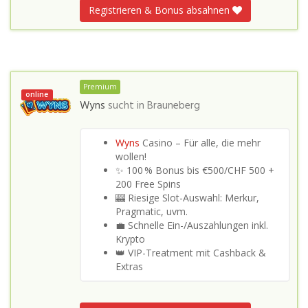
Registrieren & Bonus absahnen
Premium
online
Wyns
sucht in
Brauneberg
Wyns
Casino – Für alle, die mehr
wollen!
✨ 100 % Bonus bis €500/CHF 500 +
200 Free Spins
🎰 Riesige Slot-Auswahl: Merkur,
Pragmatic, uvm.
💼 Schnelle Ein-/Auszahlungen inkl.
Krypto
👑 VIP-Treatment mit Cashback &
Extras