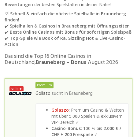
Bewertungen
der besten Spielstätten in deiner Nähe!
💡
Schnell & einfach die nächste Spielhalle in Brauneberg
finden!
✔️
Spielhallen & Casinos in Brauneberg mit Öffnungszeiten
✔️
Beste Online Casinos mit Bonus für sofortigen Spielspaß
✔️
Top-Spiele wie Book of Ra, Sizzling Hot & Live-Casino-
Action
Das sind die Top 16 Online Casinos in
Deutschland,
Brauneberg – Bonus
August 2026
Premium
online
Gollazo
sucht in
Brauneberg
Golazzo
: Premium Casino & Wetten
mit über 5.000 Spielen & exklusivem
VIP-Bereich ✓
Casino-Bonus:
100 % bis
2.000 € /
CHF + 200 Freispiele
✓