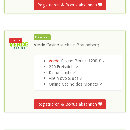
Registrieren & Bonus absahnen
Premium
online
Verde Casino
sucht in
Brauneberg
Verde
Casino Bonus
1200 €
✓
220
Freispiele ✓
Keine Limits ✓
Alle
Novo Slots
✓
Online Casino des Monats ✓
Registrieren & Bonus absahnen