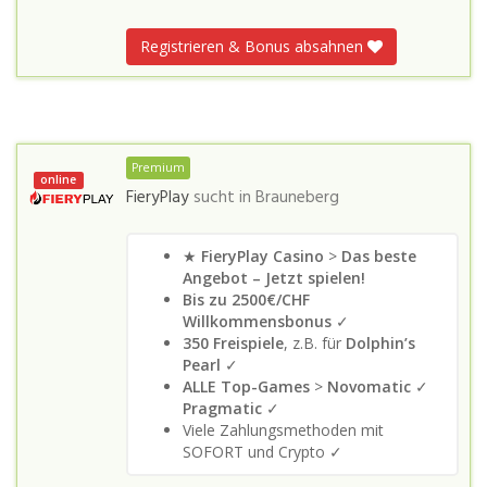
Registrieren & Bonus absahnen
Premium
online
FieryPlay
sucht in
Brauneberg
★
FieryPlay Casino
>
Das beste
Angebot – Jetzt spielen!
Bis zu 2500€/CHF
Willkommensbonus
✓
350 Freispiele
, z.B. für
Dolphin’s
Pearl
✓
ALLE Top-Games
>
Novomatic
✓
Pragmatic
✓
Viele Zahlungsmethoden mit
SOFORT und Crypto ✓