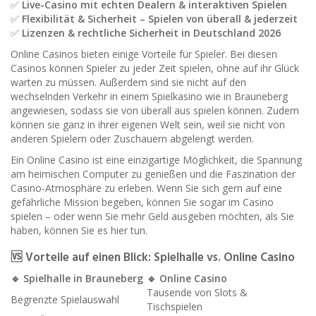
✅
Live-Casino mit echten Dealern & interaktiven Spielen
✅
Flexibilität & Sicherheit – Spielen von überall & jederzeit
✅
Lizenzen & rechtliche Sicherheit in Deutschland 2026
Online Casinos bieten einige Vorteile für Spieler. Bei diesen
Casinos können Spieler zu jeder Zeit spielen, ohne auf ihr Glück
warten zu müssen. Außerdem sind sie nicht auf den
wechselnden Verkehr in einem Spielkasino wie in Brauneberg
angewiesen, sodass sie von überall aus spielen können. Zudem
können sie ganz in ihrer eigenen Welt sein, weil sie nicht von
anderen Spielern oder Zuschauern abgelengt werden.
Ein Online Casino ist eine einzigartige Möglichkeit, die Spannung
am heimischen Computer zu genießen und die Faszination der
Casino-Atmosphäre zu erleben. Wenn Sie sich gern auf eine
gefährliche Mission begeben, können Sie sogar im Casino
spielen – oder wenn Sie mehr Geld ausgeben möchten, als Sie
haben, können Sie es hier tun.
🆚 Vorteile auf einen Blick: Spielhalle vs. Online Casino
🔹
Spielhalle in Brauneberg
🔹
Online Casino
Tausende von Slots &
Begrenzte Spielauswahl
Tischspielen