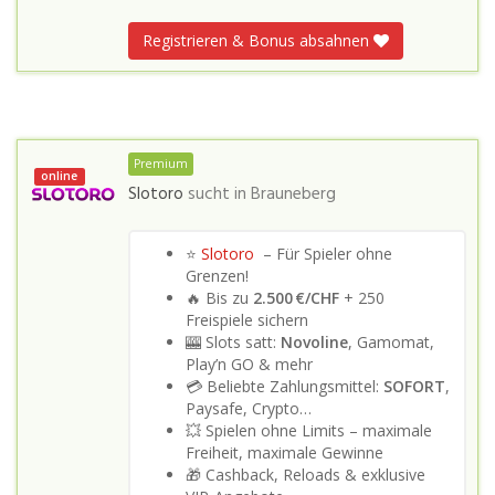
Registrieren & Bonus absahnen
Premium
online
Slotoro
sucht in
Brauneberg
⭐
Slotoro
– Für Spieler ohne
Grenzen!
🔥 Bis zu
2.500 €/CHF
+ 250
Freispiele sichern
🎰 Slots satt:
Novoline
, Gamomat,
Play’n GO & mehr
💳 Beliebte Zahlungsmittel:
SOFORT
,
Paysafe, Crypto…
💥 Spielen ohne Limits – maximale
Freiheit, maximale Gewinne
🎁 Cashback, Reloads & exklusive