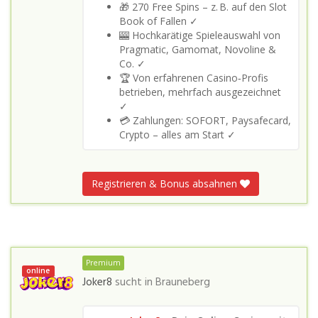
🎁 270 Free Spins – z. B. auf den Slot
Book of Fallen ✓
🎰 Hochkarätige Spieleauswahl von
Pragmatic, Gamomat, Novoline &
Co. ✓
🏆 Von erfahrenen Casino‑Profis
betrieben, mehrfach ausgezeichnet
✓
💳 Zahlungen: SOFORT, Paysafecard,
Crypto – alles am Start ✓
Registrieren & Bonus absahnen
Premium
online
Joker8
sucht in
Brauneberg