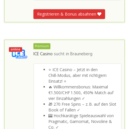
Registrieren & Bonus absahnen
Premium
online
ICE Casino
sucht in
Brauneberg
⭐ ICE Casino – Jetzt in den
Chill‑Modus, aber mit richtigem
Einsatz! ⭐
🔥 Willkommensbonus: Maximal
€1.500/CHF 1.500, 450% Match auf
vier Einzahlungen ✓
🎁 270 Free Spins – z. B. auf den Slot
Book of Fallen ✓
🎰 Hochkarätige Spieleauswahl von
Pragmatic, Gamomat, Novoline &
Co. ✓