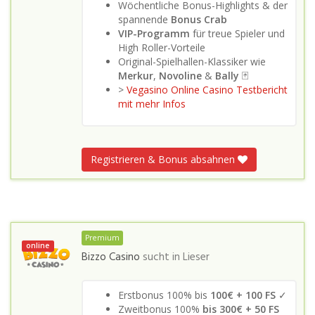
Wöchentliche Bonus-Highlights & der
spannende
Bonus Crab
VIP-Programm
für treue Spieler und
High Roller-Vorteile
Original-Spielhallen-Klassiker wie
Merkur
,
Novoline
&
Bally
🃏
>
Vegasino Online Casino Testbericht
mit mehr Infos
Registrieren & Bonus absahnen
Premium
online
Bizzo Casino
sucht in
Lieser
Erstbonus 100% bis
100€ + 100 FS
✓
Zweitbonus 100%
bis 300€ + 50 FS