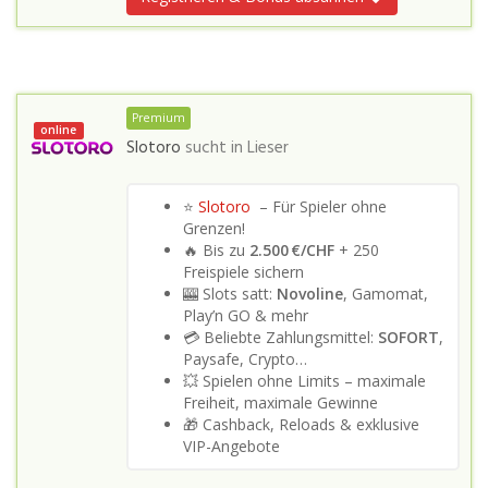
Premium
online
Slotoro
sucht in
Lieser
⭐
Slotoro
– Für Spieler ohne
Grenzen!
🔥 Bis zu
2.500 €/CHF
+ 250
Freispiele sichern
🎰 Slots satt:
Novoline
, Gamomat,
Play’n GO & mehr
💳 Beliebte Zahlungsmittel:
SOFORT
,
Paysafe, Crypto…
💥 Spielen ohne Limits – maximale
Freiheit, maximale Gewinne
🎁 Cashback, Reloads & exklusive
VIP-Angebote