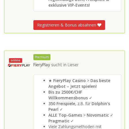
exklusive VIP-Events!
Registrieren & Bonus absahnen
Premium
online
FieryPlay
sucht in
Lieser
★
FieryPlay Casino
>
Das beste
Angebot – Jetzt spielen!
Bis zu 2500€/CHF
Willkommensbonus
✓
350 Freispiele
, z.B. für
Dolphin’s
Pearl
✓
ALLE Top-Games
>
Novomatic
✓
Pragmatic
✓
Viele Zahlungsmethoden mit