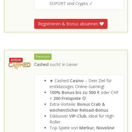
SOFORT und Crypto ✓
Registrieren & Bonus absahnen
Premium
online
Cashed
sucht in
Lieser
★ Cashed
Casino
– Dein Ziel für
erstklassiges Online-Gaming!
100% Bonus bis zu 500 €
oder CHF
+
200 Freispiele
🤑
Extra-Vorteile:
Bonus Crab &
wöchentlicher Reload-Bonus
Exklusiver
VIP-Club
, ideal für High
Roller
Top-Spiele von
Merkur
,
Novoline