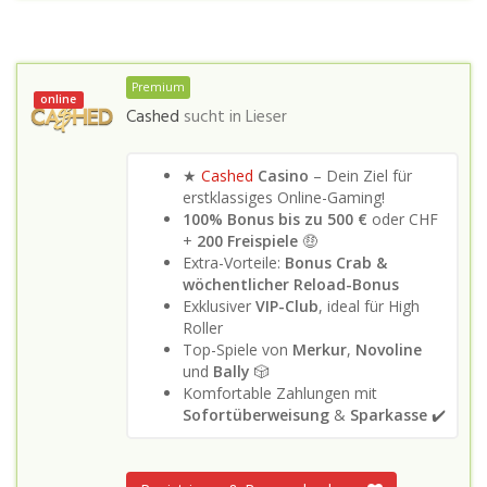
Premium
online
Cashed
sucht in
Lieser
★
Cashed
Casino
– Dein Ziel für
erstklassiges Online-Gaming!
100% Bonus bis zu 500 €
oder CHF
+
200 Freispiele
🤑
Extra-Vorteile:
Bonus Crab &
wöchentlicher Reload-Bonus
Exklusiver
VIP-Club
, ideal für High
Roller
Top-Spiele von
Merkur
,
Novoline
und
Bally
🎲
Komfortable Zahlungen mit
Sofortüberweisung
&
Sparkasse
✔️