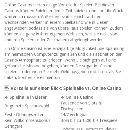
Online Casinos bieten einige Vorteile für Spieler. Bei diesen
Casinos können Spieler zu jeder Zeit spielen, ohne auf ihr Glück
warten zu müssen. Außerdem sind sie nicht auf den
wechselnden Verkehr in einem Spielkasino wie in Lieser
angewiesen, sodass sie von überall aus spielen können. Zudem
können sie ganz in ihrer eigenen Welt sein, weil sie nicht von
anderen Spielern oder Zuschauern abgelengt werden.
Ein Online Casino ist eine einzigartige Möglichkeit, die Spannung
am heimischen Computer zu genießen und die Faszination der
Casino-Atmosphäre zu erleben. Wenn Sie sich gern auf eine
gefährliche Mission begeben, können Sie sogar im Casino
spielen – oder wenn Sie mehr Geld ausgeben möchten, als Sie
haben, können Sie es hier tun.
🆚 Vorteile auf einen Blick: Spielhalle vs. Online Casino
🔹
Spielhalle in Lieser
🔹
Online Casino
Tausende von Slots &
Begrenzte Spielauswahl
Tischspielen
Feste Öffnungszeiten
24/7 verfügbar
Kein Willkommensbonus
Boni bis zu 1500 € + Freispiele
Geringere
Höhere RTP (Return to Player)