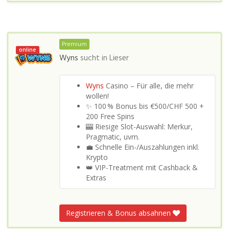
Premium
online
Wyns
sucht in
Lieser
Wyns
Casino – Für alle, die mehr
wollen!
✨ 100 % Bonus bis €500/CHF 500 +
200 Free Spins
🎰 Riesige Slot-Auswahl: Merkur,
Pragmatic, uvm.
💼 Schnelle Ein-/Auszahlungen inkl.
Krypto
👑 VIP-Treatment mit Cashback &
Extras
Registrieren & Bonus absahnen