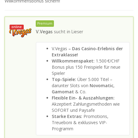
Willkommensbonus sichern!
Premium
online
V.Vegas
sucht in
Lieser
V.Vegas
– Das Casino-Erlebnis der
Extraklasse!
Willkommenspaket:
1.500 €/CHF
Bonus plus 150 Freispiele für neue
Spieler
Top-Spiele:
Über 5.000 Titel –
darunter Slots von
Novomatic
,
Gamomat
& Co.
Flexible Ein- & Auszahlungen:
Akzeptiert Zahlungsmethoden wie
SOFORT und Paysafe
Starke Extras:
Promotions,
Treueboni & exklusives VIP-
Programm