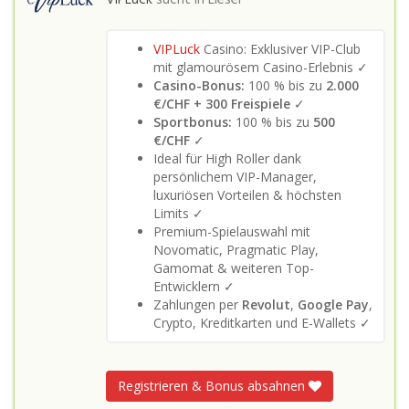
VIPLuck
sucht in
Lieser
VIPLuck
Casino: Exklusiver VIP-Club
mit glamourösem Casino-Erlebnis ✓
Casino-Bonus:
100 % bis zu
2.000
€/CHF + 300 Freispiele
✓
Sportbonus:
100 % bis zu
500
€/CHF
✓
Ideal für High Roller dank
persönlichem VIP-Manager,
luxuriösen Vorteilen & höchsten
Limits ✓
Premium-Spielauswahl mit
Novomatic, Pragmatic Play,
Gamomat & weiteren Top-
Entwicklern ✓
Zahlungen per
Revolut
,
Google Pay
,
Crypto, Kreditkarten und E-Wallets ✓
Registrieren & Bonus absahnen