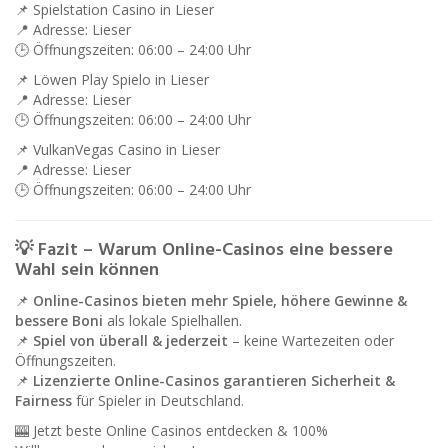
📌 Spielstation Casino in Lieser
📍 Adresse: Lieser
🕒 Öffnungszeiten: 06:00 – 24:00 Uhr
📌 Löwen Play Spielo in Lieser
📍 Adresse: Lieser
🕒 Öffnungszeiten: 06:00 – 24:00 Uhr
📌 VulkanVegas Casino in Lieser
📍 Adresse: Lieser
🕒 Öffnungszeiten: 06:00 – 24:00 Uhr
💡 Fazit – Warum Online-Casinos eine bessere
Wahl sein können
📌
Online-Casinos bieten mehr Spiele, höhere Gewinne &
bessere Boni
als lokale Spielhallen.
📌
Spiel von überall & jederzeit
– keine Wartezeiten oder
Öffnungszeiten.
📌
Lizenzierte Online-Casinos garantieren Sicherheit &
Fairness
für Spieler in Deutschland.
🎰 Jetzt beste Online Casinos entdecken & 100%