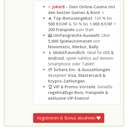
⭐
Joker8
– Dein Online-Casino mit
den besten Games & Boni!
⭐
🔥
Top-Bonusangebot
: 100 % bis
500 €/CHF
& 50 % bis
1.000 €/CHF
+
200 Freispiele
zum Start
🎰
Umfangreiche Auswahl
: Über
5.600 Spielautomaten
von
Novomatic, Merkur, Bally
📱
Mobilfreundlich
: Ideal für
iOS &
Android
, spiele nahtlos auf deinem
Smartphone oder Tablet!
💳
Sichere Ein- & Auszahlungen
:
Akzeptiert
Visa, Mastercard &
Krypto-Zahlungen
🏆
VIP & Promo-Vorteile
: Genieße
regelmäßige Boni, Freispiele &
exklusive VIP-Events!
Registrieren & Bonus absahnen