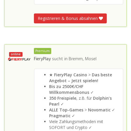
Registrieren & Bonus absahnen
Premium
online
FieryPlay
sucht in
Bremm, Mosel
★
FieryPlay Casino
>
Das beste
Angebot – Jetzt spielen!
Bis zu 2500€/CHF
Willkommensbonus
✓
350 Freispiele
, z.B. für
Dolphin’s
Pearl
✓
ALLE Top-Games
>
Novomatic
✓
Pragmatic
✓
Viele Zahlungsmethoden mit
SOFORT und Crypto ✓