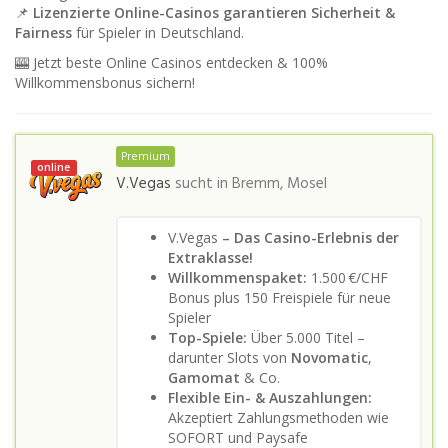
📌
Lizenzierte Online-Casinos garantieren Sicherheit &
Fairness
für Spieler in Deutschland.
🎰 Jetzt beste Online Casinos entdecken & 100%
Willkommensbonus sichern!
Premium
online
V.Vegas
sucht in
Bremm, Mosel
V.Vegas
– Das Casino-Erlebnis der
Extraklasse!
Willkommenspaket:
1.500 €/CHF
Bonus plus 150 Freispiele für neue
Spieler
Top-Spiele:
Über 5.000 Titel –
darunter Slots von
Novomatic
,
Gamomat
& Co.
Flexible Ein- & Auszahlungen:
Akzeptiert Zahlungsmethoden wie
SOFORT und Paysafe