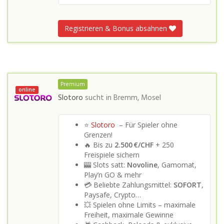
Registrieren & Bonus absahnen
Premium
online
Slotoro
sucht in
Bremm, Mosel
⭐
Slotoro
– Für Spieler ohne
Grenzen!
🔥 Bis zu
2.500 €/CHF
+ 250
Freispiele sichern
🎰 Slots satt:
Novoline
, Gamomat,
Play’n GO & mehr
💳 Beliebte Zahlungsmittel:
SOFORT
,
Paysafe, Crypto…
💥 Spielen ohne Limits – maximale
Freiheit, maximale Gewinne