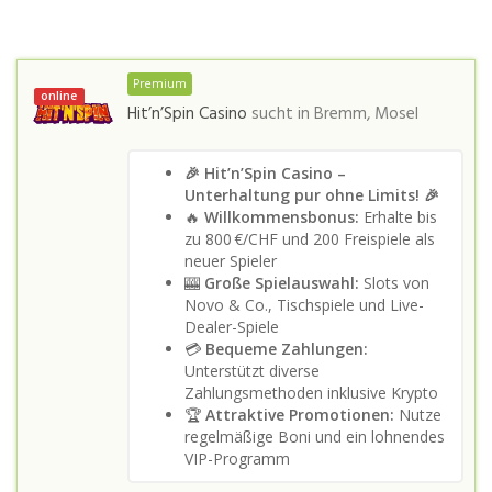
Premium
online
Hit’n’Spin Casino
sucht in
Bremm, Mosel
🎉 Hit’n’Spin Casino –
Unterhaltung pur ohne Limits! 🎉
🔥
Willkommensbonus:
Erhalte bis
zu 800 €/CHF und 200 Freispiele als
neuer Spieler
🎰
Große Spielauswahl:
Slots von
Novo & Co., Tischspiele und Live-
Dealer-Spiele
💳
Bequeme Zahlungen:
Unterstützt diverse
Zahlungsmethoden inklusive Krypto
🏆
Attraktive Promotionen:
Nutze
regelmäßige Boni und ein lohnendes
VIP-Programm