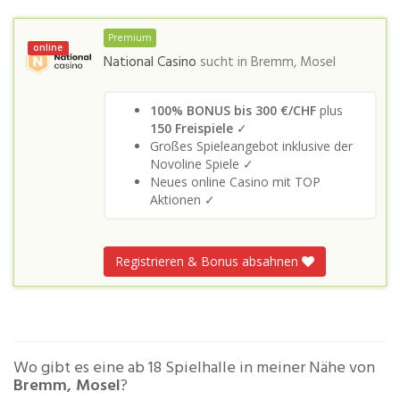
Premium
online
National Casino
sucht in
Bremm, Mosel
100% BONUS bis 300 €/CHF
plus
150 Freispiele
✓
Großes Spieleangebot inklusive der
Novoline Spiele ✓
Neues online Casino mit TOP
Aktionen ✓
Registrieren & Bonus absahnen
Wo gibt es eine ab 18 Spielhalle in meiner Nähe von
Bremm, Mosel
?