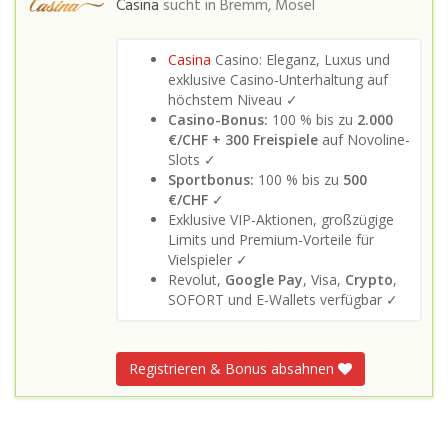
Casina
sucht in
Bremm, Mosel
Casina
Casino: Eleganz, Luxus und
exklusive Casino-Unterhaltung auf
höchstem Niveau ✓
Casino-Bonus:
100 % bis zu
2.000
€/CHF + 300 Freispiele
auf Novoline-
Slots ✓
Sportbonus:
100 % bis zu
500
€/CHF
✓
Exklusive VIP-Aktionen, großzügige
Limits und Premium-Vorteile für
Vielspieler ✓
Revolut,
Google Pay
, Visa,
Crypto
,
SOFORT und E-Wallets verfügbar ✓
Registrieren & Bonus absahnen