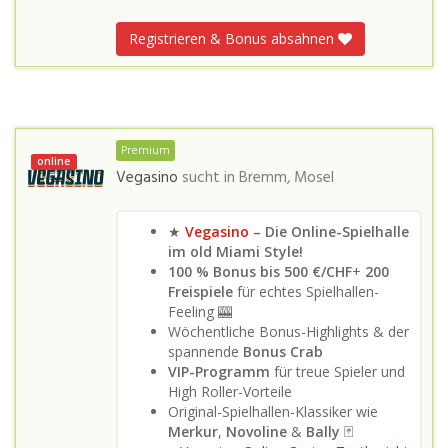
Registrieren & Bonus absahnen
Premium
online
Vegasino
sucht in
Bremm, Mosel
★
Vegasino
– Die Online-Spielhalle
im old Miami Style!
100 % Bonus bis 500 €/CHF
+
200
Freispiele
für echtes Spielhallen-
Feeling 🎰
Wöchentliche Bonus-Highlights & der
spannende
Bonus Crab
VIP-Programm
für treue Spieler und
High Roller-Vorteile
Original-Spielhallen-Klassiker wie
Merkur
,
Novoline
&
Bally
🃏