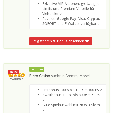
Exklusive VIP-Aktionen, großzügige
Limits und Premium-Vorteile für
Vielspieler ✓
Revolut,
Google Pay
, Visa,
Crypto
,
SOFORT und E-Wallets verfügbar ✓
Registrieren & Bonus absahnen
Premium
online
Bizzo Casino
sucht in
Bremm, Mosel
Erstbonus 100% bis
100€ + 100 FS
✓
Zweitbonus 100%
bis 300€ + 50 FS
✓
Gute Spielauswahl mit
NOVO Slots
✓