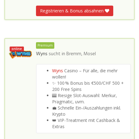
Registrieren & Bonus absahnen
Premium
online
Wyns
sucht in
Bremm, Mosel
Wyns
Casino – Für alle, die mehr
wollen!
✨ 100 % Bonus bis €500/CHF 500 +
200 Free Spins
🎰 Riesige Slot-Auswahl: Merkur,
Pragmatic, uvm.
💼 Schnelle Ein-/Auszahlungen inkl.
Krypto
👑 VIP-Treatment mit Cashback &
Extras