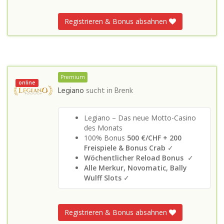
Registrieren & Bonus absahnen
Premium
online
Legiano
sucht in
Brenk
Legiano – Das neue Motto-Casino
des Monats
100% Bonus
500 €/CHF + 200
Freispiele & Bonus Crab
✓
Wöchentlicher Reload Bonus
✓
Alle Merkur, Novomatic, Bally
Wulff Slots
✓
Registrieren & Bonus absahnen