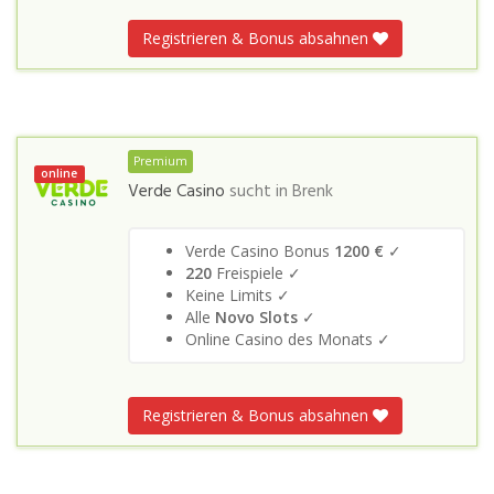
Registrieren & Bonus absahnen
Premium
online
Verde Casino
sucht in
Brenk
Verde Casino Bonus
1200 €
✓
220
Freispiele ✓
Keine Limits ✓
Alle
Novo Slots
✓
Online Casino des Monats ✓
Registrieren & Bonus absahnen