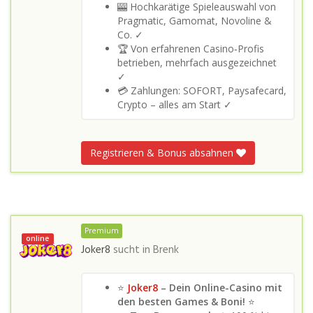
🎰 Hochkarätige Spieleauswahl von
Pragmatic, Gamomat, Novoline &
Co. ✓
🏆 Von erfahrenen Casino‑Profis
betrieben, mehrfach ausgezeichnet
✓
💳 Zahlungen: SOFORT, Paysafecard,
Crypto – alles am Start ✓
Registrieren & Bonus absahnen
Premium
online
Joker8
sucht in
Brenk
⭐
Joker8
– Dein Online-Casino mit
den besten Games & Boni!
⭐