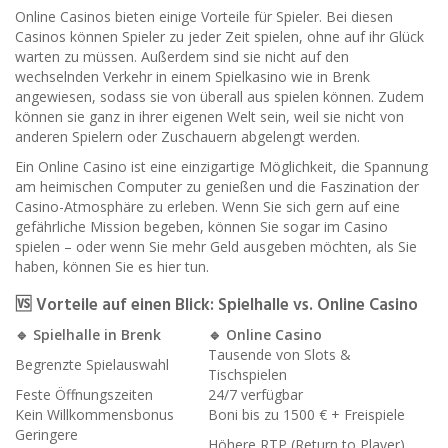
Online Casinos bieten einige Vorteile für Spieler. Bei diesen
Casinos können Spieler zu jeder Zeit spielen, ohne auf ihr Glück
warten zu müssen. Außerdem sind sie nicht auf den
wechselnden Verkehr in einem Spielkasino wie in Brenk
angewiesen, sodass sie von überall aus spielen können. Zudem
können sie ganz in ihrer eigenen Welt sein, weil sie nicht von
anderen Spielern oder Zuschauern abgelengt werden.
Ein Online Casino ist eine einzigartige Möglichkeit, die Spannung
am heimischen Computer zu genießen und die Faszination der
Casino-Atmosphäre zu erleben. Wenn Sie sich gern auf eine
gefährliche Mission begeben, können Sie sogar im Casino
spielen – oder wenn Sie mehr Geld ausgeben möchten, als Sie
haben, können Sie es hier tun.
🆚 Vorteile auf einen Blick: Spielhalle vs. Online Casino
🔹
Spielhalle in Brenk
🔹
Online Casino
Tausende von Slots &
Begrenzte Spielauswahl
Tischspielen
Feste Öffnungszeiten
24/7 verfügbar
Kein Willkommensbonus
Boni bis zu 1500 € + Freispiele
Geringere
Höhere RTP (Return to Player)