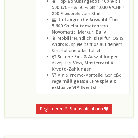
🔥
Top-Bonusangebot
: 100 % bis
500 €/CHF
& 50 % bis
1.000 €/CHF
+
200 Freispiele
zum Start
🎰
Umfangreiche Auswahl
: Über
5.600 Spielautomaten
von
Novomatic, Merkur, Bally
📱
Mobilfreundlich
: Ideal für
iOS &
Android
, spiele nahtlos auf deinem
Smartphone oder Tablet!
💳
Sichere Ein- & Auszahlungen
:
Akzeptiert
Visa, Mastercard &
Krypto-Zahlungen
🏆
VIP & Promo-Vorteile
: Genieße
regelmäßige Boni, Freispiele &
exklusive VIP-Events!
Registrieren & Bonus absahnen