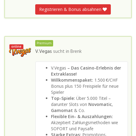
Registrieren & Bonus absahnen
Premium
online
V.Vegas
sucht in
Brenk
V.Vegas
– Das Casino-Erlebnis der
Extraklasse!
Willkommenspaket:
1.500 €/CHF
Bonus plus 150 Freispiele für neue
Spieler
Top-Spiele:
Über 5.000 Titel –
darunter Slots von
Novomatic
,
Gamomat
& Co.
Flexible Ein- & Auszahlungen:
Akzeptiert Zahlungsmethoden wie
SOFORT und Paysafe
Starke Extras:
Promotions,