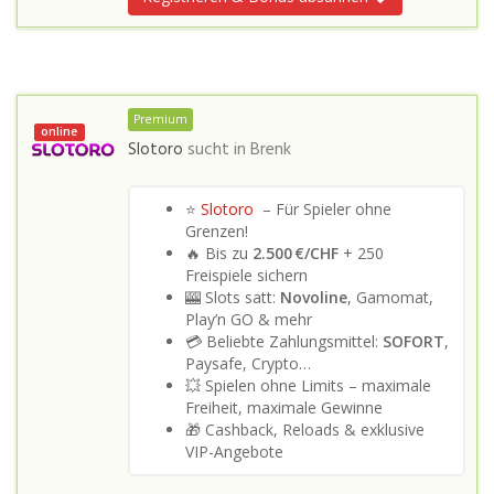
Premium
online
Slotoro
sucht in
Brenk
⭐
Slotoro
– Für Spieler ohne
Grenzen!
🔥 Bis zu
2.500 €/CHF
+ 250
Freispiele sichern
🎰 Slots satt:
Novoline
, Gamomat,
Play’n GO & mehr
💳 Beliebte Zahlungsmittel:
SOFORT
,
Paysafe, Crypto…
💥 Spielen ohne Limits – maximale
Freiheit, maximale Gewinne
🎁 Cashback, Reloads & exklusive
VIP-Angebote