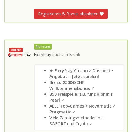
Registrieren & Bonus absahnen
Premium
online
FieryPlay
sucht in
Brenk
★
FieryPlay Casino
>
Das beste
Angebot – Jetzt spielen!
Bis zu 2500€/CHF
Willkommensbonus
✓
350 Freispiele
, z.B. für
Dolphin’s
Pearl
✓
ALLE Top-Games
>
Novomatic
✓
Pragmatic
✓
Viele Zahlungsmethoden mit
SOFORT und Crypto ✓