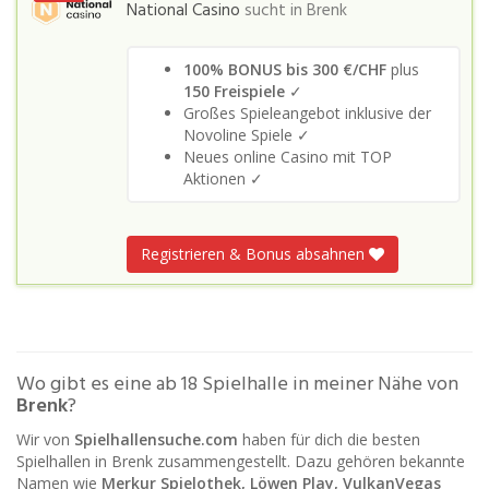
National Casino
sucht in
Brenk
100% BONUS bis 300 €/CHF
plus
150 Freispiele
✓
Großes Spieleangebot inklusive der
Novoline Spiele ✓
Neues online Casino mit TOP
Aktionen ✓
Registrieren & Bonus absahnen
Wo gibt es eine ab 18 Spielhalle in meiner Nähe von
Brenk
?
Wir von
Spielhallensuche.com
haben für dich die besten
Spielhallen in Brenk zusammengestellt. Dazu gehören bekannte
Namen wie
Merkur Spielothek, Löwen Play, VulkanVegas