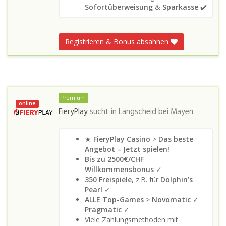
Sofortüberweisung
&
Sparkasse
✔️
Registrieren & Bonus absahnen
Premium
online
FieryPlay
sucht in
Langscheid bei Mayen
★
FieryPlay Casino
>
Das beste
Angebot – Jetzt spielen!
Bis zu 2500€/CHF
Willkommensbonus
✓
350 Freispiele
, z.B. für
Dolphin’s
Pearl
✓
ALLE Top-Games
>
Novomatic
✓
Pragmatic
✓
Viele Zahlungsmethoden mit