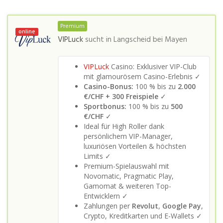
Premium
online
VIPLuck
sucht in
Langscheid bei Mayen
VIPLuck
Casino: Exklusiver VIP-Club
mit glamourösem Casino-Erlebnis ✓
Casino-Bonus:
100 % bis zu
2.000
€/CHF + 300 Freispiele
✓
Sportbonus:
100 % bis zu
500
€/CHF
✓
Ideal für High Roller dank
persönlichem VIP-Manager,
luxuriösen Vorteilen & höchsten
Limits ✓
Premium-Spielauswahl mit
Novomatic, Pragmatic Play,
Gamomat & weiteren Top-
Entwicklern ✓
Zahlungen per
Revolut
,
Google Pay
,
Crypto, Kreditkarten und E-Wallets ✓