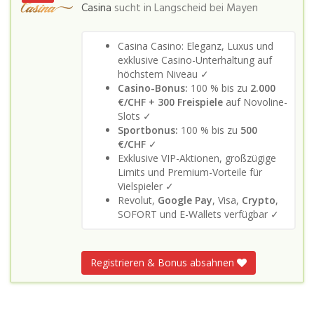
Casina
sucht in
Langscheid bei Mayen
Casina Casino: Eleganz, Luxus und
exklusive Casino-Unterhaltung auf
höchstem Niveau ✓
Casino-Bonus:
100 % bis zu
2.000
€/CHF + 300 Freispiele
auf Novoline-
Slots ✓
Sportbonus:
100 % bis zu
500
€/CHF
✓
Exklusive VIP-Aktionen, großzügige
Limits und Premium-Vorteile für
Vielspieler ✓
Revolut,
Google Pay
, Visa,
Crypto
,
SOFORT und E-Wallets verfügbar ✓
Registrieren & Bonus absahnen