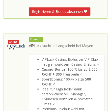
Registrieren & Bonus absahnen
Premium
online
VIPLuck
sucht in
Langscheid bei Mayen
VIPLuck Casino: Exklusiver VIP-Club
mit glamourösem Casino-Erlebnis ✓
Casino-Bonus:
100 % bis zu
2.000
€/CHF + 300 Freispiele
✓
Sportbonus:
100 % bis zu
500
€/CHF
✓
Ideal für High Roller dank
persönlichem VIP-Manager,
luxuriösen Vorteilen & höchsten
Limits ✓
Premium-Spielauswahl mit