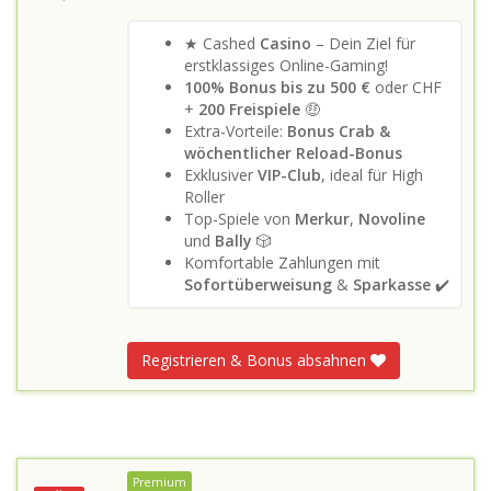
★ Cashed
Casino
– Dein Ziel für
erstklassiges Online-Gaming!
100% Bonus bis zu 500 €
oder CHF
+
200 Freispiele
🤑
Extra-Vorteile:
Bonus Crab &
wöchentlicher Reload-Bonus
Exklusiver
VIP-Club
, ideal für High
Roller
Top-Spiele von
Merkur
,
Novoline
und
Bally
🎲
Komfortable Zahlungen mit
Sofortüberweisung
&
Sparkasse
✔️
Registrieren & Bonus absahnen
Premium