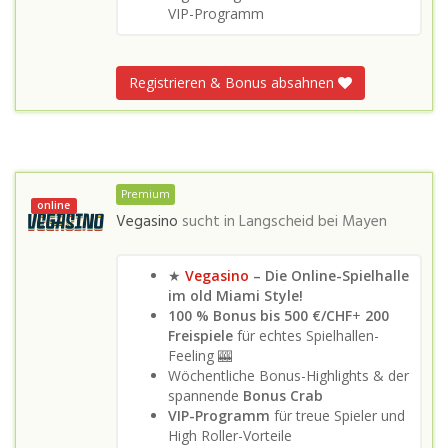
VIP-Programm
Registrieren & Bonus absahnen
Premium
online
Vegasino
sucht in
Langscheid bei Mayen
★
Vegasino
– Die Online-Spielhalle
im old Miami Style!
100 % Bonus bis 500 €/CHF
+
200
Freispiele
für echtes Spielhallen-
Feeling 🎰
Wöchentliche Bonus-Highlights & der
spannende
Bonus Crab
VIP-Programm
für treue Spieler und
High Roller-Vorteile