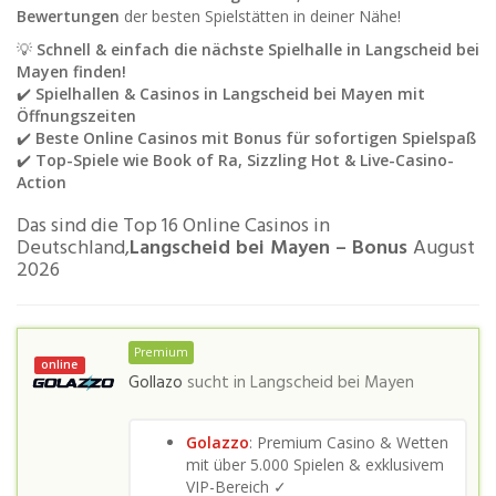
Bewertungen
der besten Spielstätten in deiner Nähe!
💡
Schnell & einfach die nächste Spielhalle in Langscheid bei
Mayen finden!
✔️
Spielhallen & Casinos in Langscheid bei Mayen mit
Öffnungszeiten
✔️
Beste Online Casinos mit Bonus für sofortigen Spielspaß
✔️
Top-Spiele wie Book of Ra, Sizzling Hot & Live-Casino-
Action
Das sind die Top 16 Online Casinos in
Deutschland,
Langscheid bei Mayen – Bonus
August
2026
Premium
online
Gollazo
sucht in
Langscheid bei Mayen
Golazzo
: Premium Casino & Wetten
mit über 5.000 Spielen & exklusivem
VIP-Bereich ✓