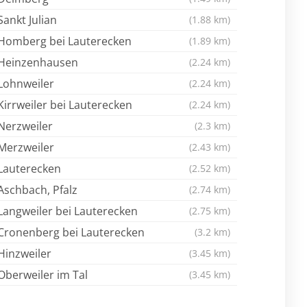
Sankt Julian
(1.88 km)
Homberg bei Lauterecken
(1.89 km)
Heinzenhausen
(2.24 km)
Lohnweiler
(2.24 km)
Kirrweiler bei Lauterecken
(2.24 km)
Nerzweiler
(2.3 km)
Merzweiler
(2.43 km)
Lauterecken
(2.52 km)
Aschbach, Pfalz
(2.74 km)
Langweiler bei Lauterecken
(2.75 km)
Cronenberg bei Lauterecken
(3.2 km)
Hinzweiler
(3.45 km)
Oberweiler im Tal
(3.45 km)