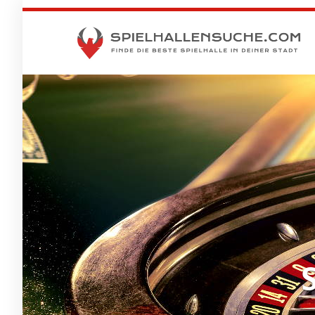
Skip
to
main
content