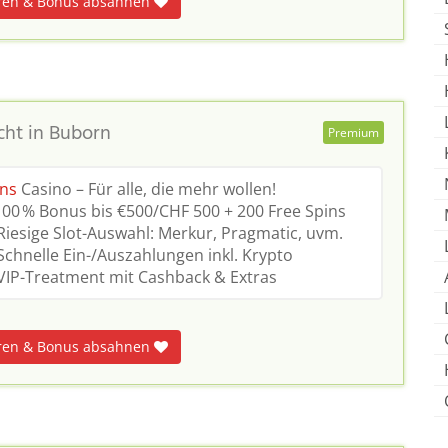
eren & Bonus absahnen
cht in
Buborn
Premium
ns
Casino – Für alle, die mehr wollen!
00 % Bonus bis €500/CHF 500 + 200 Free Spins
Riesige Slot-Auswahl: Merkur, Pragmatic, uvm.
Schnelle Ein-/Auszahlungen inkl. Krypto
VIP-Treatment mit Cashback & Extras
eren & Bonus absahnen