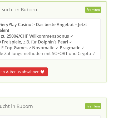
y
sucht in
Buborn
Premium
FieryPlay Casino
>
Das beste Angebot – Jetzt
elen!
s zu 2500€/CHF Willkommensbonus
✓
 Freispiele
, z.B. für
Dolphin’s Pearl
✓
LE Top-Games
>
Novomatic
✓
Pragmatic
✓
ele Zahlungsmethoden mit SOFORT und Crypto ✓
eren & Bonus absahnen
ucht in
Buborn
Premium