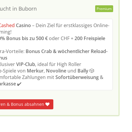
ucht in
Buborn
Premium
Cashed
Casino
– Dein Ziel für erstklassiges Online-
ming!
0% Bonus bis zu 500 €
oder CHF +
200 Freispiele
ra-Vorteile:
Bonus Crab & wöchentlicher Reload-
nus
lusiver
VIP-Club
, ideal für High Roller
p-Spiele von
Merkur
,
Novoline
und
Bally
🎲
mfortable Zahlungen mit
Sofortüberweisung
&
arkasse
✔️
eren & Bonus absahnen