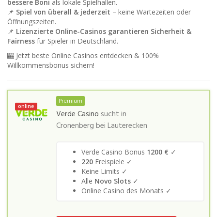
bessere Boni
als lokale Spielhallen.
📌
Spiel von überall & jederzeit
– keine Wartezeiten oder
Öffnungszeiten.
📌
Lizenzierte Online-Casinos garantieren Sicherheit &
Fairness
für Spieler in Deutschland.
🎰 Jetzt beste Online Casinos entdecken & 100%
Willkommensbonus sichern!
Premium
online
Verde Casino
sucht in
Cronenberg bei Lauterecken
Verde Casino Bonus
1200 €
✓
220
Freispiele ✓
Keine Limits ✓
Alle
Novo Slots
✓
Online Casino des Monats ✓