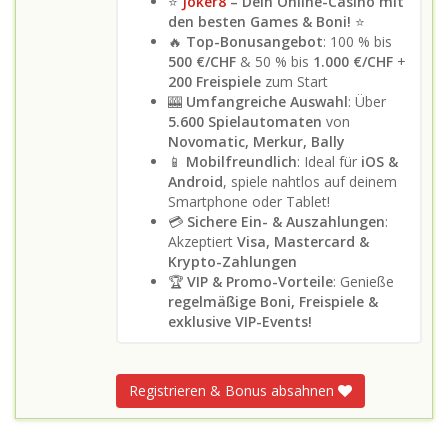
⭐
Joker8
– Dein Online-Casino mit
den besten Games & Boni!
⭐
🔥
Top-Bonusangebot
: 100 % bis
500 €/CHF
& 50 % bis
1.000 €/CHF
+
200 Freispiele
zum Start
🎰
Umfangreiche Auswahl
: Über
5.600 Spielautomaten
von
Novomatic, Merkur, Bally
📱
Mobilfreundlich
: Ideal für
iOS &
Android
, spiele nahtlos auf deinem
Smartphone oder Tablet!
💳
Sichere Ein- & Auszahlungen
:
Akzeptiert
Visa, Mastercard &
Krypto-Zahlungen
🏆
VIP & Promo-Vorteile
: Genieße
regelmäßige Boni, Freispiele &
exklusive VIP-Events!
Registrieren & Bonus absahnen