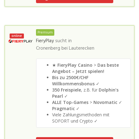
Premium
online
FieryPlay
sucht in
Cronenberg bei Lauterecken
★
FieryPlay Casino
>
Das beste
Angebot – Jetzt spielen!
Bis zu 2500€/CHF
Willkommensbonus
✓
350 Freispiele
, z.B. für
Dolphin’s
Pearl
✓
ALLE Top-Games
>
Novomatic
✓
Pragmatic
✓
Viele Zahlungsmethoden mit
SOFORT und Crypto ✓