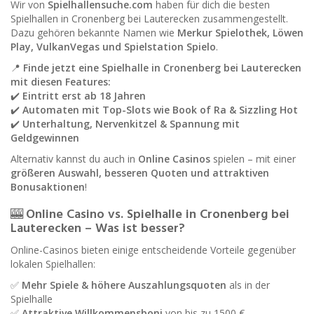
Wir von
Spielhallensuche.com
haben für dich die besten
Spielhallen in Cronenberg bei Lauterecken zusammengestellt.
Dazu gehören bekannte Namen wie
Merkur Spielothek, Löwen
Play, VulkanVegas und Spielstation Spielo
.
📍
Finde jetzt eine Spielhalle in Cronenberg bei Lauterecken
mit diesen Features:
✔️
Eintritt erst ab 18 Jahren
✔️
Automaten mit Top-Slots wie Book of Ra & Sizzling Hot
✔️
Unterhaltung, Nervenkitzel & Spannung mit
Geldgewinnen
Alternativ kannst du auch in
Online Casinos
spielen – mit einer
größeren Auswahl, besseren Quoten und attraktiven
Bonusaktionen
!
🎰
Online Casino vs. Spielhalle in Cronenberg bei
Lauterecken – Was ist besser?
Online-Casinos bieten einige entscheidende Vorteile gegenüber
lokalen Spielhallen:
✅
Mehr Spiele & höhere Auszahlungsquoten
als in der
Spielhalle
✅
Attraktive Willkommensboni
von bis zu 1500 €