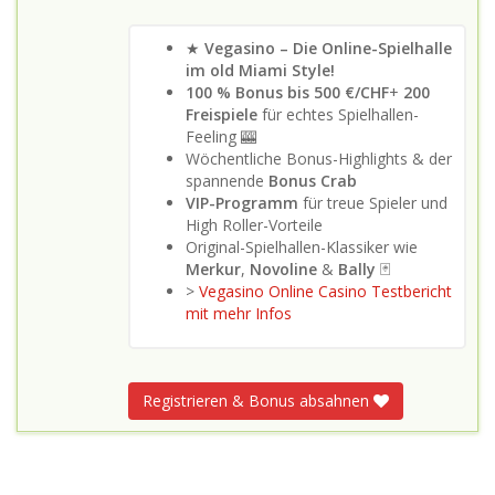
★
Vegasino – Die Online-Spielhalle
im old Miami Style!
100 % Bonus bis 500 €/CHF
+
200
Freispiele
für echtes Spielhallen-
Feeling 🎰
Wöchentliche Bonus-Highlights & der
spannende
Bonus Crab
VIP-Programm
für treue Spieler und
High Roller-Vorteile
Original-Spielhallen-Klassiker wie
Merkur
,
Novoline
&
Bally
🃏
>
Vegasino Online Casino Testbericht
mit mehr Infos
Registrieren & Bonus absahnen