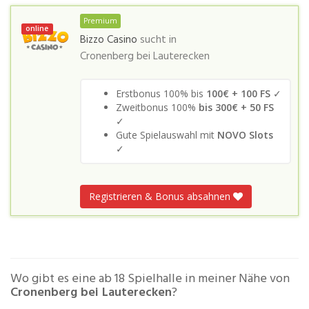
Premium
online
Bizzo Casino
sucht in
Cronenberg bei Lauterecken
Erstbonus 100% bis
100€ + 100 FS
✓
Zweitbonus 100%
bis 300€ + 50 FS
✓
Gute Spielauswahl mit
NOVO Slots
✓
Registrieren & Bonus absahnen
Wo gibt es eine ab 18 Spielhalle in meiner Nähe von
Cronenberg bei Lauterecken
?