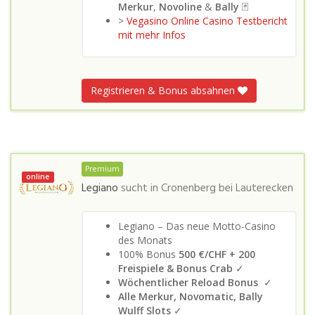
Merkur
,
Novoline
&
Bally
🃏
>
Vegasino Online Casino Testbericht
mit mehr Infos
Registrieren & Bonus absahnen
Premium
online
Legiano
sucht in
Cronenberg bei Lauterecken
Legiano – Das neue Motto-Casino
des Monats
100% Bonus
500 €/CHF + 200
Freispiele & Bonus Crab
✓
Wöchentlicher Reload Bonus
✓
Alle Merkur, Novomatic, Bally
Wulff Slots
✓