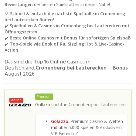
Bewertungen
der besten Spielstätten in deiner Nähe!
💡
Schnell & einfach die nächste Spielhalle in Cronenberg
bei Lauterecken finden!
✔️
Spielhallen & Casinos in Cronenberg bei Lauterecken mit
Öffnungszeiten
✔️
Beste Online Casinos mit Bonus für sofortigen Spielspaß
✔️
Top-Spiele wie Book of Ra, Sizzling Hot & Live-Casino-
Action
Das sind die Top 16 Online Casinos in
Deutschland,
Cronenberg bei Lauterecken – Bonus
August 2026
Premium
online
Gollazo
sucht in
Cronenberg bei Lauterecken
Golazzo
: Premium Casino & Wetten
mit über 5.000 Spielen & exklusivem
VIP-Bereich ✓