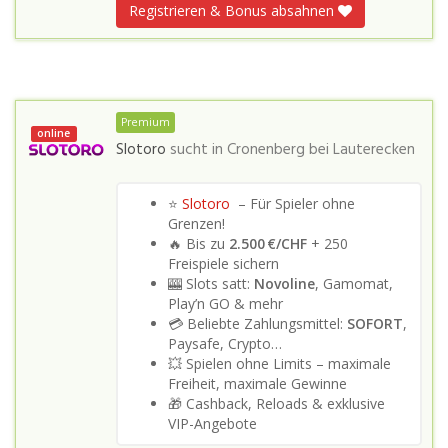
Registrieren & Bonus absahnen
Premium
online
Slotoro
sucht in
Cronenberg bei Lauterecken
⭐
Slotoro
– Für Spieler ohne
Grenzen!
🔥 Bis zu
2.500 €/CHF
+ 250
Freispiele sichern
🎰 Slots satt:
Novoline
, Gamomat,
Play’n GO & mehr
💳 Beliebte Zahlungsmittel:
SOFORT
,
Paysafe, Crypto…
💥 Spielen ohne Limits – maximale
Freiheit, maximale Gewinne
🎁 Cashback, Reloads & exklusive
VIP-Angebote