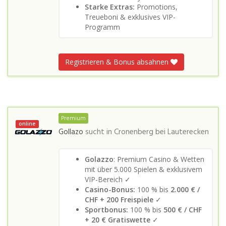
Starke Extras:
Promotions,
Treueboni & exklusives VIP-
Programm
Registrieren & Bonus absahnen
Premium
online
Gollazo
sucht in
Cronenberg bei Lauterecken
Golazzo
: Premium Casino & Wetten
mit über 5.000 Spielen & exklusivem
VIP-Bereich ✓
Casino-Bonus:
100 % bis
2.000 € /
CHF + 200 Freispiele
✓
Sportbonus:
100 % bis
500 € / CHF
+ 20 € Gratiswette
✓