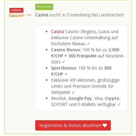
Premium
online
Casina
sucht in
Cronenberg bei Lauterecken
Casina
Casino: Eleganz, Luxus und
exklusive Casino-Unterhaltung auf
höchstem Niveau ✓
Casino-Bonus:
100 % bis zu
2.000
€/CHF + 300 Freispiele
auf Novoline-
Slots ✓
Sportbonus:
100 % bis zu
500
€/CHF
✓
Exklusive VIP-Aktionen, großzügige
Limits und Premium-Vorteile für
Vielspieler ✓
Revolut,
Google Pay
, Visa,
Crypto
,
SOFORT und E-Wallets verfügbar ✓
Registrieren & Bonus absahnen