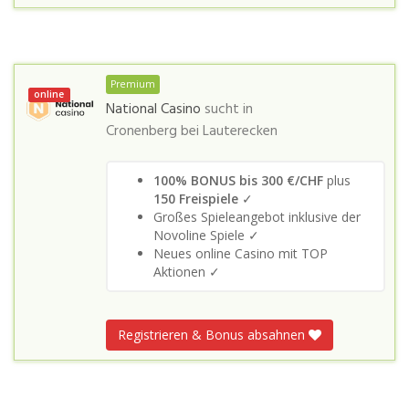
Premium
online
National Casino
sucht in
Cronenberg bei Lauterecken
100% BONUS bis 300 €/CHF
plus
150 Freispiele
✓
Großes Spieleangebot inklusive der
Novoline Spiele ✓
Neues online Casino mit TOP
Aktionen ✓
Registrieren & Bonus absahnen