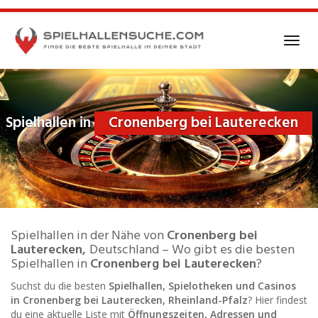
Skip
to
main
Toggl
content
navig
Spielhallen in
Cronenberg bei Lauterecken
Spielhallen in der Nähe von
Cronenberg bei
Lauterecken,
Deutschland – Wo gibt es die besten
Spielhallen in
Cronenberg bei Lauterecken
?
Suchst du die besten
Spielhallen, Spielotheken und Casinos
in Cronenberg bei Lauterecken, Rheinland-Pfalz
? Hier findest
du eine aktuelle Liste mit
Öffnungszeiten, Adressen und