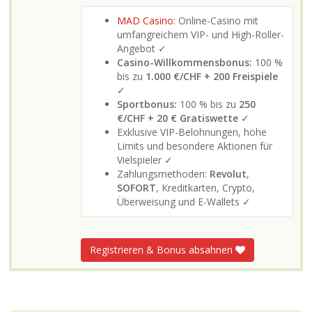
MAD Casino
: Online-Casino mit
umfangreichem VIP- und High-Roller-
Angebot ✓
Casino-Willkommensbonus:
100 %
bis zu
1.000 €/CHF + 200 Freispiele
✓
Sportbonus:
100 % bis zu
250
€/CHF + 20 € Gratiswette
✓
Exklusive VIP-Belohnungen, hohe
Limits und besondere Aktionen für
Vielspieler ✓
Zahlungsmethoden:
Revolut
,
SOFORT
, Kreditkarten, Crypto,
Überweisung und E-Wallets ✓
Registrieren & Bonus absahnen