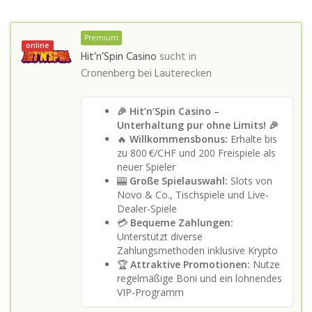
Premium
online
Hit’n’Spin Casino
sucht in
Cronenberg bei Lauterecken
🎉 Hit’n’Spin Casino –
Unterhaltung pur ohne Limits! 🎉
🔥
Willkommensbonus:
Erhalte bis
zu 800 €/CHF und 200 Freispiele als
neuer Spieler
🎰
Große Spielauswahl:
Slots von
Novo & Co., Tischspiele und Live-
Dealer-Spiele
💳
Bequeme Zahlungen:
Unterstützt diverse
Zahlungsmethoden inklusive Krypto
🏆
Attraktive Promotionen:
Nutze
regelmäßige Boni und ein lohnendes
VIP-Programm