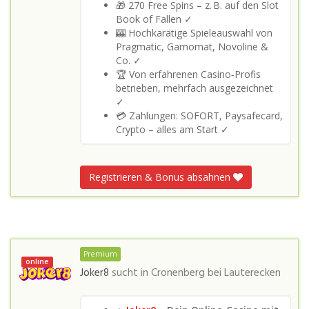
🎁 270 Free Spins – z. B. auf den Slot
Book of Fallen ✓
🎰 Hochkarätige Spieleauswahl von
Pragmatic, Gamomat, Novoline &
Co. ✓
🏆 Von erfahrenen Casino‑Profis
betrieben, mehrfach ausgezeichnet
✓
💳 Zahlungen: SOFORT, Paysafecard,
Crypto – alles am Start ✓
Registrieren & Bonus absahnen
Premium
online
Joker8
sucht in
Cronenberg bei Lauterecken