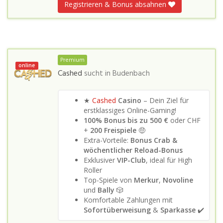
Registrieren & Bonus absahnen
Premium
online
Cashed
sucht in
Budenbach
★
Cashed
Casino
– Dein Ziel für
erstklassiges Online-Gaming!
100% Bonus bis zu 500 €
oder CHF
+
200 Freispiele
🤑
Extra-Vorteile:
Bonus Crab &
wöchentlicher Reload-Bonus
Exklusiver
VIP-Club
, ideal für High
Roller
Top-Spiele von
Merkur
,
Novoline
und
Bally
🎲
Komfortable Zahlungen mit
Sofortüberweisung
&
Sparkasse
✔️