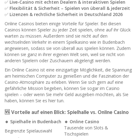
✅
Live-Casino mit echten Dealern & interaktiven Spielen
✅
Flexibilität & Sicherheit – Spielen von überall & jederzeit
✅
Lizenzen & rechtliche Sicherheit in Deutschland 2026
Online Casinos bieten einige Vorteile für Spieler. Bei diesen
Casinos können Spieler zu jeder Zeit spielen, ohne auf ihr Glück
warten zu müssen. Außerdem sind sie nicht auf den
wechselnden Verkehr in einem Spielkasino wie in Budenbach
angewiesen, sodass sie von überall aus spielen können. Zudem
können sie ganz in ihrer eigenen Welt sein, weil sie nicht von
anderen Spielern oder Zuschauern abgelengt werden.
Ein Online Casino ist eine einzigartige Möglichkeit, die Spannung
am heimischen Computer zu genießen und die Faszination der
Casino-Atmosphäre zu erleben. Wenn Sie sich gern auf eine
gefährliche Mission begeben, können Sie sogar im Casino
spielen – oder wenn Sie mehr Geld ausgeben möchten, als Sie
haben, können Sie es hier tun.
🆚 Vorteile auf einen Blick: Spielhalle vs. Online Casino
🔹
Spielhalle in Budenbach
🔹
Online Casino
Tausende von Slots &
Begrenzte Spielauswahl
Tischspielen