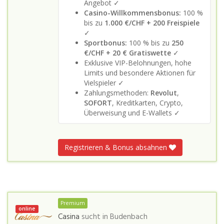
Angebot ✓
Casino-Willkommensbonus:
100 %
bis zu
1.000 €/CHF + 200 Freispiele
✓
Sportbonus:
100 % bis zu
250
€/CHF + 20 € Gratiswette
✓
Exklusive VIP-Belohnungen, hohe
Limits und besondere Aktionen für
Vielspieler ✓
Zahlungsmethoden:
Revolut
,
SOFORT
, Kreditkarten, Crypto,
Überweisung und E-Wallets ✓
Registrieren & Bonus absahnen
Premium
online
Casina
sucht in
Budenbach