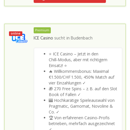
Premium
online
ICE Casino
sucht in
Budenbach
⭐ ICE Casino – Jetzt in den
Chill‑Modus, aber mit richtigem
Einsatz! ⭐
🔥 Willkommensbonus: Maximal
€1.500/CHF 1.500, 450% Match auf
vier Einzahlungen ✓
🎁 270 Free Spins – z. B. auf den Slot
Book of Fallen ✓
🎰 Hochkarätige Spieleauswahl von
Pragmatic, Gamomat, Novoline &
Co. ✓
🏆 Von erfahrenen Casino‑Profis
betrieben, mehrfach ausgezeichnet
✓