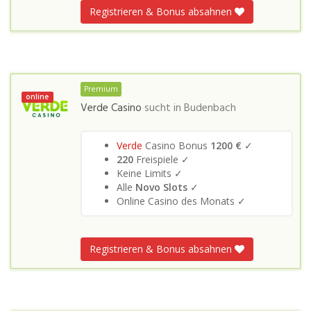
Registrieren & Bonus absahnen
Premium
online
Verde Casino
sucht in
Budenbach
Verde
Casino Bonus
1200 €
✓
220
Freispiele ✓
Keine Limits ✓
Alle
Novo Slots
✓
Online Casino des Monats ✓
Registrieren & Bonus absahnen