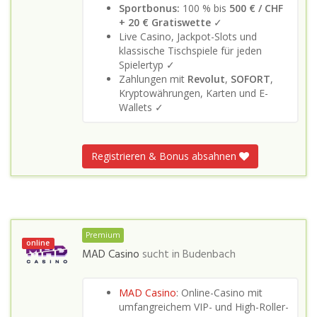
Sportbonus:
100 % bis
500 € / CHF
+ 20 € Gratiswette
✓
Live Casino, Jackpot-Slots und
klassische Tischspiele für jeden
Spielertyp ✓
Zahlungen mit
Revolut
,
SOFORT
,
Kryptowährungen, Karten und E-
Wallets ✓
Registrieren & Bonus absahnen
Premium
online
MAD Casino
sucht in
Budenbach
MAD Casino
: Online-Casino mit
umfangreichem VIP- und High-Roller-