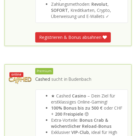
Zahlungsmethoden:
Revolut
,
SOFORT
, Kreditkarten, Crypto,
Überweisung und E-Wallets ✓
Registrieren & Bonus absahnen
Premium
online
Cashed
sucht in
Budenbach
★ Cashed
Casino
– Dein Ziel für
erstklassiges Online-Gaming!
100% Bonus bis zu 500 €
oder CHF
+
200 Freispiele
🤑
Extra-Vorteile:
Bonus Crab &
wöchentlicher Reload-Bonus
Exklusiver
VIP-Club
, ideal für High