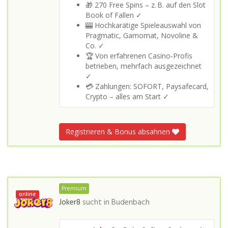
🎁 270 Free Spins – z. B. auf den Slot
Book of Fallen ✓
🎰 Hochkarätige Spieleauswahl von
Pragmatic, Gamomat, Novoline &
Co. ✓
🏆 Von erfahrenen Casino‑Profis
betrieben, mehrfach ausgezeichnet
✓
💳 Zahlungen: SOFORT, Paysafecard,
Crypto – alles am Start ✓
Registrieren & Bonus absahnen
Premium
online
Joker8
sucht in
Budenbach