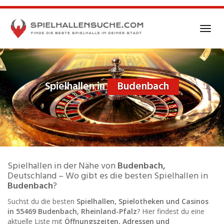
Skip
to
main
Toggl
content
navig
Spielhallen in
Budenbach
Spielhallen in der Nähe von
Budenbach,
Deutschland – Wo gibt es die besten Spielhallen in
Budenbach
?
Suchst du die besten
Spielhallen, Spielotheken und Casinos
in 55469 Budenbach, Rheinland-Pfalz
? Hier findest du eine
aktuelle Liste mit
Öffnungszeiten, Adressen und