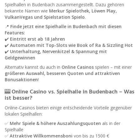
Spielhallen in Budenbach zusammengestellt. Dazu gehören
bekannte Namen wie
Merkur Spielothek, Löwen Play,
VulkanVegas und Spielstation Spielo
.
📍
Finde jetzt eine Spielhalle in Budenbach mit diesen
Features:
✔️
Eintritt erst ab 18 Jahren
✔️
Automaten mit Top-Slots wie Book of Ra & Sizzling Hot
✔️
Unterhaltung, Nervenkitzel & Spannung mit
Geldgewinnen
Alternativ kannst du auch in
Online Casinos
spielen – mit einer
größeren Auswahl, besseren Quoten und attraktiven
Bonusaktionen
!
🎰
Online Casino vs. Spielhalle in Budenbach – Was
ist besser?
Online-Casinos bieten einige entscheidende Vorteile gegenüber
lokalen Spielhallen:
✅
Mehr Spiele & höhere Auszahlungsquoten
als in der
Spielhalle
✅
Attraktive Willkommensboni
von bis zu 1500 €