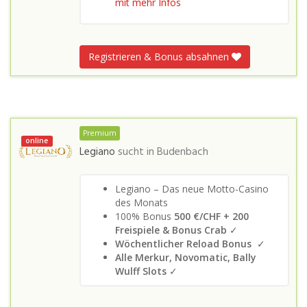
mit mehr Infos
Registrieren & Bonus absahnen
Premium
online
Legiano
sucht in
Budenbach
Legiano – Das neue Motto-Casino
des Monats
100% Bonus
500 €/CHF + 200
Freispiele & Bonus Crab
✓
Wöchentlicher Reload Bonus
✓
Alle Merkur, Novomatic, Bally
Wulff Slots
✓