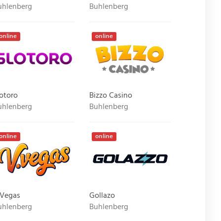
uhlenberg
Buhlenberg
online
online
lotoro
Bizzo Casino
uhlenberg
Buhlenberg
online
online
.Vegas
Gollazo
uhlenberg
Buhlenberg