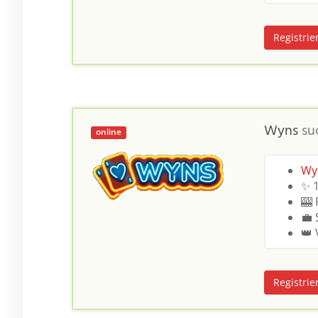
Registri
Wyns
su
online
Wy
✨ 1
🎰 
💼 
👑 
Registri