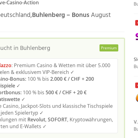
ive-Casino-Action
B
Deutschland,
Buhlenberg – Bonus
August
sucht in
Buhlenberg
Premium
S
lazzo
: Premium Casino & Wetten mit über 5.000
B
elen & exklusivem VIP-Bereich ✓
sino-Bonus:
100 % bis
2.000 € / CHF + 200
ispiele
✓
ortbonus:
100 % bis
500 € / CHF + 20 €
atiswette
✓
e Casino, Jackpot-Slots und klassische Tischspiele
 jeden Spielertyp ✓
hlungen mit
Revolut
,
SOFORT
, Kryptowährungen,
V
ten und E-Wallets ✓
B