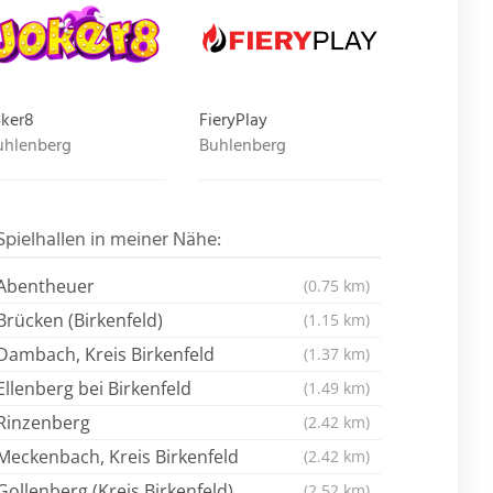
oker8
FieryPlay
uhlenberg
Buhlenberg
Spielhallen in meiner Nähe:
Abentheuer
(0.75 km)
Brücken (Birkenfeld)
(1.15 km)
Dambach, Kreis Birkenfeld
(1.37 km)
Ellenberg bei Birkenfeld
(1.49 km)
Rinzenberg
(2.42 km)
Meckenbach, Kreis Birkenfeld
(2.42 km)
Gollenberg (Kreis Birkenfeld)
(2.52 km)