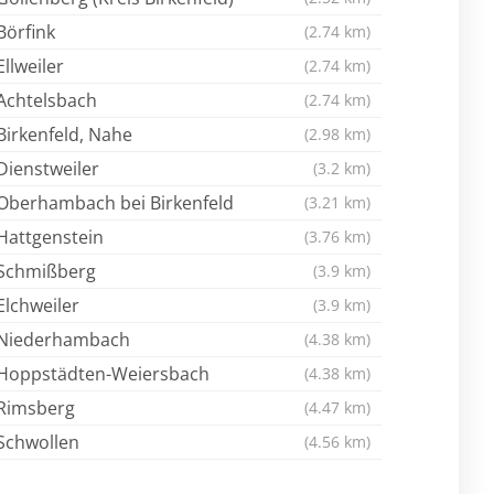
Börfink
(2.74 km)
Ellweiler
(2.74 km)
Achtelsbach
(2.74 km)
Birkenfeld, Nahe
(2.98 km)
Dienstweiler
(3.2 km)
Oberhambach bei Birkenfeld
(3.21 km)
Hattgenstein
(3.76 km)
Schmißberg
(3.9 km)
Elchweiler
(3.9 km)
Niederhambach
(4.38 km)
Hoppstädten-Weiersbach
(4.38 km)
Rimsberg
(4.47 km)
Schwollen
(4.56 km)