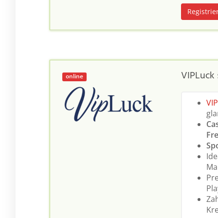
Registri
VIPLuck
online
VI
gl
Ca
Fre
Sp
Ide
Man
Pr
Pl
Za
Kre