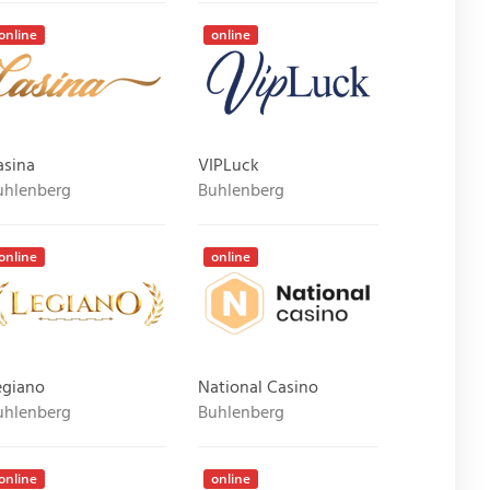
online
online
asina
VIPLuck
uhlenberg
Buhlenberg
online
online
egiano
National Casino
uhlenberg
Buhlenberg
online
online