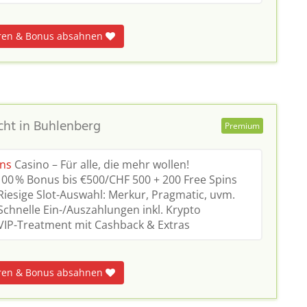
eren & Bonus absahnen
cht in
Buhlenberg
Premium
ns
Casino – Für alle, die mehr wollen!
00 % Bonus bis €500/CHF 500 + 200 Free Spins
Riesige Slot-Auswahl: Merkur, Pragmatic, uvm.
Schnelle Ein-/Auszahlungen inkl. Krypto
VIP-Treatment mit Cashback & Extras
eren & Bonus absahnen