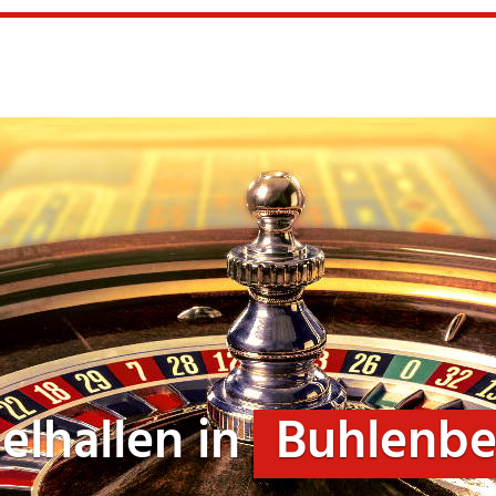
elhallen in
Buhlenbe