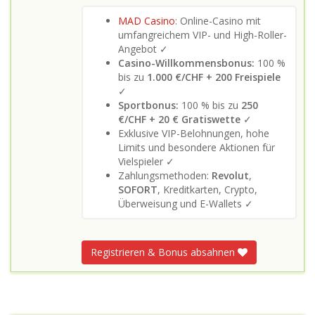
MAD Casino
: Online-Casino mit
umfangreichem VIP- und High-Roller-
Angebot ✓
Casino-Willkommensbonus:
100 %
bis zu
1.000 €/CHF + 200 Freispiele
✓
Sportbonus:
100 % bis zu
250
€/CHF + 20 € Gratiswette
✓
Exklusive VIP-Belohnungen, hohe
Limits und besondere Aktionen für
Vielspieler ✓
Zahlungsmethoden:
Revolut
,
SOFORT
, Kreditkarten, Crypto,
Überweisung und E-Wallets ✓
Registrieren & Bonus absahnen