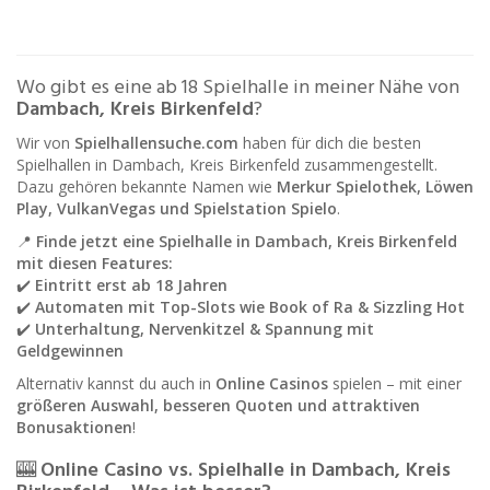
Wo gibt es eine ab 18 Spielhalle in meiner Nähe von
Dambach, Kreis Birkenfeld
?
Wir von
Spielhallensuche.com
haben für dich die besten
Spielhallen in Dambach, Kreis Birkenfeld zusammengestellt.
Dazu gehören bekannte Namen wie
Merkur Spielothek, Löwen
Play, VulkanVegas und Spielstation Spielo
.
📍
Finde jetzt eine Spielhalle in Dambach, Kreis Birkenfeld
mit diesen Features:
✔️
Eintritt erst ab 18 Jahren
✔️
Automaten mit Top-Slots wie Book of Ra & Sizzling Hot
✔️
Unterhaltung, Nervenkitzel & Spannung mit
Geldgewinnen
Alternativ kannst du auch in
Online Casinos
spielen – mit einer
größeren Auswahl, besseren Quoten und attraktiven
Bonusaktionen
!
🎰
Online Casino vs. Spielhalle in Dambach, Kreis