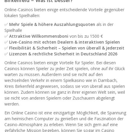
Birkenfeld – Was ist besser?
Online-Casinos bieten einige entscheidende Vorteile gegenüber
lokalen Spielhallen:
✅
Mehr Spiele & höhere Auszahlungsquoten
als in der
Spielhalle
✅
Attraktive Willkommensboni
von bis zu 1500 €
✅
Live-Casino mit echten Dealern & interaktiven Spielen
✅
Flexibilität & Sicherheit – Spielen von überall & jederzeit
✅
Lizenzen & rechtliche Sicherheit in Deutschland 2026
Online Casinos bieten einige Vorteile für Spieler. Bei diesen
Casinos können Spieler zu jeder Zeit spielen, ohne auf ihr Glück
warten zu müssen. Außerdem sind sie nicht auf den
wechselnden Verkehr in einem Spielkasino wie in Dambach,
Kreis Birkenfeld angewiesen, sodass sie von überall aus spielen
können. Zudem können sie ganz in ihrer eigenen Welt sein, weil
sie nicht von anderen Spielern oder Zuschauern abgelengt
werden.
Ein Online Casino ist eine einzigartige Möglichkeit, die Spannung
am heimischen Computer zu genießen und die Faszination der
Casino-Atmosphäre zu erleben. Wenn Sie sich gern auf eine
gefährliche Mission begeben, können Sie sogar im Casino