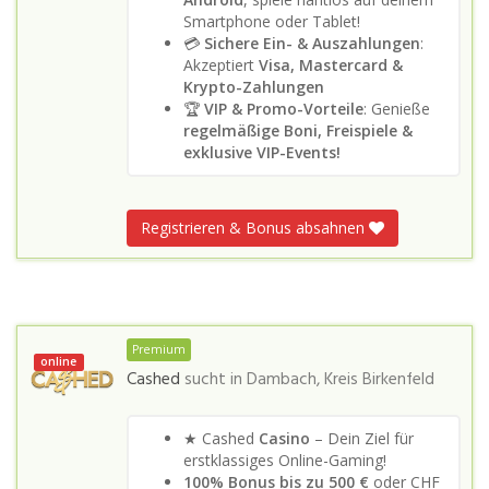
Smartphone oder Tablet!
💳
Sichere Ein- & Auszahlungen
:
Akzeptiert
Visa, Mastercard &
Krypto-Zahlungen
🏆
VIP & Promo-Vorteile
: Genieße
regelmäßige Boni, Freispiele &
exklusive VIP-Events!
Registrieren & Bonus absahnen
Premium
online
Cashed
sucht in
Dambach, Kreis Birkenfeld
★ Cashed
Casino
– Dein Ziel für
erstklassiges Online-Gaming!
100% Bonus bis zu 500 €
oder CHF