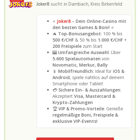
Joker8
sucht in
Dambach, Kreis Birkenfeld
⭐
Joker8
– Dein Online-Casino mit
den besten Games & Boni!
⭐
🔥
Top-Bonusangebot
: 100 % bis
500 €/CHF
& 50 % bis
1.000 €/CHF
+
200 Freispiele
zum Start
🎰
Umfangreiche Auswahl
: Über
5.600 Spielautomaten
von
Novomatic, Merkur, Bally
📱
Mobilfreundlich
: Ideal für
iOS &
Android
, spiele nahtlos auf deinem
Smartphone oder Tablet!
💳
Sichere Ein- & Auszahlungen
:
Akzeptiert
Visa, Mastercard &
Krypto-Zahlungen
🏆
VIP & Promo-Vorteile
: Genieße
regelmäßige Boni, Freispiele &
exklusive VIP-Events!