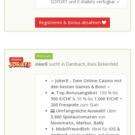
SOFORT und E-Wallets verfügbar ✓
Registrieren & Bonus absahnen
Premium
online
Joker8
sucht in
Dambach, Kreis Birkenfeld
⭐
Joker8 – Dein Online-Casino mit
den besten Games & Boni!
⭐
🔥
Top-Bonusangebot
: 100 % bis
500 €/CHF
& 50 % bis
1.000 €/CHF
+
200 Freispiele
zum Start
🎰
Umfangreiche Auswahl
: Über
5.600 Spielautomaten
von
Novomatic, Merkur, Bally
📱
Mobilfreundlich
: Ideal für
iOS &
Android
, spiele nahtlos auf deinem