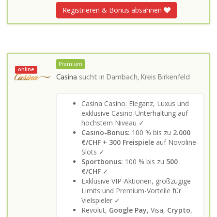
Registrieren & Bonus absahnen
Premium
online
Casina
sucht in
Dambach, Kreis Birkenfeld
Casina Casino: Eleganz, Luxus und
exklusive Casino-Unterhaltung auf
höchstem Niveau ✓
Casino-Bonus:
100 % bis zu
2.000
€/CHF + 300 Freispiele
auf Novoline-
Slots ✓
Sportbonus:
100 % bis zu
500
€/CHF
✓
Exklusive VIP-Aktionen, großzügige
Limits und Premium-Vorteile für
Vielspieler ✓
Revolut,
Google Pay
, Visa,
Crypto
,