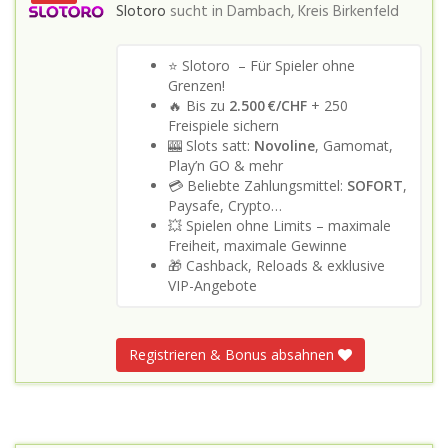
Slotoro
sucht in
Dambach, Kreis Birkenfeld
⭐ Slotoro – Für Spieler ohne
Grenzen!
🔥 Bis zu
2.500 €/CHF
+ 250
Freispiele sichern
🎰 Slots satt:
Novoline
, Gamomat,
Play’n GO & mehr
💳 Beliebte Zahlungsmittel:
SOFORT
,
Paysafe, Crypto…
💥 Spielen ohne Limits – maximale
Freiheit, maximale Gewinne
🎁 Cashback, Reloads & exklusive
VIP-Angebote
Registrieren & Bonus absahnen