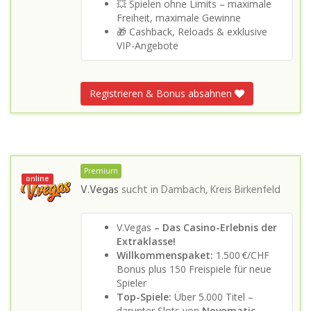
💥 Spielen ohne Limits – maximale
Freiheit, maximale Gewinne
🎁 Cashback, Reloads & exklusive
VIP-Angebote
Registrieren & Bonus absahnen
Premium
online
V.Vegas
sucht in
Dambach, Kreis Birkenfeld
V.Vegas
– Das Casino-Erlebnis der
Extraklasse!
Willkommenspaket:
1.500 €/CHF
Bonus plus 150 Freispiele für neue
Spieler
Top-Spiele:
Über 5.000 Titel –
darunter Slots von
Novomatic
,