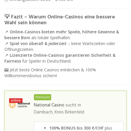
💡 Fazit – Warum Online-Casinos eine bessere
Wahl sein können
📌
Online-Casinos bieten mehr Spiele, höhere Gewinne &
bessere Boni
als lokale Spielhallen.
📌
Spiel von überall & jederzeit
– keine Wartezeiten oder
Öffnungszeiten.
📌
Lizenzierte Online-Casinos garantieren Sicherheit &
Fairness
für Spieler in Deutschland.
🎰 Jetzt beste Online Casinos entdecken & 100%
Willkommensbonus sichern!
Premium
online
National Casino
sucht in
Dambach, Kreis Birkenfeld
100% BONUS bis 300 €/CHF
plus