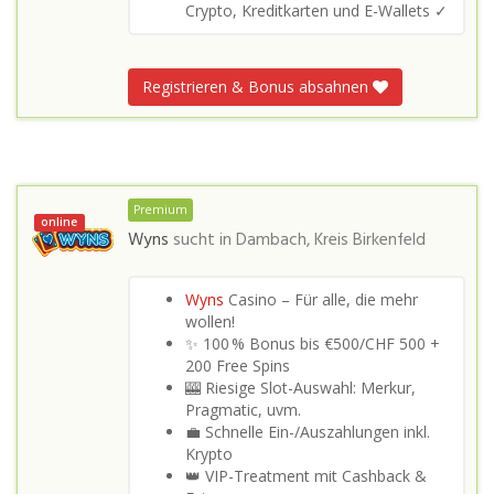
Crypto, Kreditkarten und E-Wallets ✓
Registrieren & Bonus absahnen
Premium
online
Wyns
sucht in
Dambach, Kreis Birkenfeld
Wyns
Casino – Für alle, die mehr
wollen!
✨ 100 % Bonus bis €500/CHF 500 +
200 Free Spins
🎰 Riesige Slot-Auswahl: Merkur,
Pragmatic, uvm.
💼 Schnelle Ein-/Auszahlungen inkl.
Krypto
👑 VIP-Treatment mit Cashback &