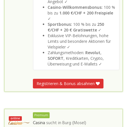
Angebot ✓
Casino-Willkommensbonus:
100 %
bis zu
1.000 €/CHF + 200 Freispiele
✓
Sportbonus:
100 % bis zu
250
€/CHF + 20 € Gratiswette
✓
Exklusive VIP-Belohnungen, hohe
Limits und besondere Aktionen für
Vielspieler ✓
Zahlungsmethoden:
Revolut
,
SOFORT
, Kreditkarten, Crypto,
Überweisung und E-Wallets ✓
Registrieren & Bonus absahnen
Premium
online
Casina
sucht in
Burg (Mosel)