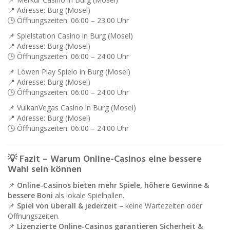
📍 Adresse: Burg (Mosel)
🕒 Öffnungszeiten: 06:00 – 23:00 Uhr
📌 Spielstation Casino in Burg (Mosel)
📍 Adresse: Burg (Mosel)
🕒 Öffnungszeiten: 06:00 – 24:00 Uhr
📌 Löwen Play Spielo in Burg (Mosel)
📍 Adresse: Burg (Mosel)
🕒 Öffnungszeiten: 06:00 – 24:00 Uhr
📌 VulkanVegas Casino in Burg (Mosel)
📍 Adresse: Burg (Mosel)
🕒 Öffnungszeiten: 06:00 – 24:00 Uhr
💡 Fazit – Warum Online-Casinos eine bessere
Wahl sein können
📌
Online-Casinos bieten mehr Spiele, höhere Gewinne &
bessere Boni
als lokale Spielhallen.
📌
Spiel von überall & jederzeit
– keine Wartezeiten oder
Öffnungszeiten.
📌
Lizenzierte Online-Casinos garantieren Sicherheit &