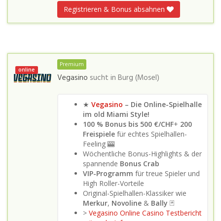
Registrieren & Bonus absahnen
Premium
online
Vegasino
sucht in
Burg (Mosel)
★
Vegasino
– Die Online-Spielhalle
im old Miami Style!
100 % Bonus bis 500 €/CHF
+
200
Freispiele
für echtes Spielhallen-
Feeling 🎰
Wöchentliche Bonus-Highlights & der
spannende
Bonus Crab
VIP-Programm
für treue Spieler und
High Roller-Vorteile
Original-Spielhallen-Klassiker wie
Merkur
,
Novoline
&
Bally
🃏
>
Vegasino Online Casino Testbericht