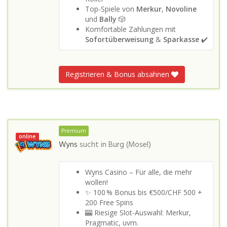
Top-Spiele von
Merkur
,
Novoline
und
Bally
🎲
Komfortable Zahlungen mit
Sofortüberweisung
&
Sparkasse
✔️
Registrieren & Bonus absahnen
Premium
online
Wyns
sucht in
Burg (Mosel)
Wyns Casino – Für alle, die mehr
wollen!
✨ 100 % Bonus bis €500/CHF 500 +
200 Free Spins
🎰 Riesige Slot-Auswahl: Merkur,
Pragmatic, uvm.