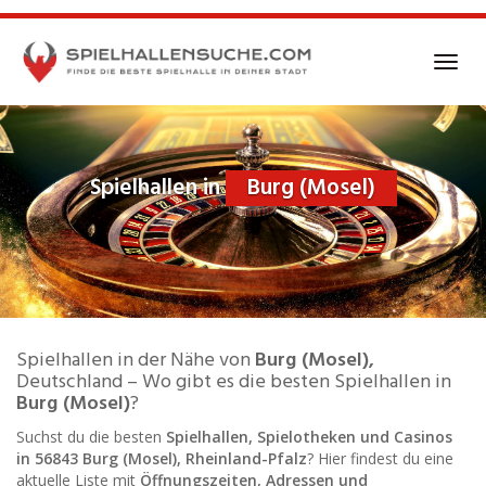
Skip
to
main
Toggl
content
navig
Spielhallen in
Burg (Mosel)
Spielhallen in der Nähe von
Burg (Mosel),
Deutschland – Wo gibt es die besten Spielhallen in
Burg (Mosel)
?
Suchst du die besten
Spielhallen, Spielotheken und Casinos
in 56843 Burg (Mosel), Rheinland-Pfalz
? Hier findest du eine
aktuelle Liste mit
Öffnungszeiten, Adressen und