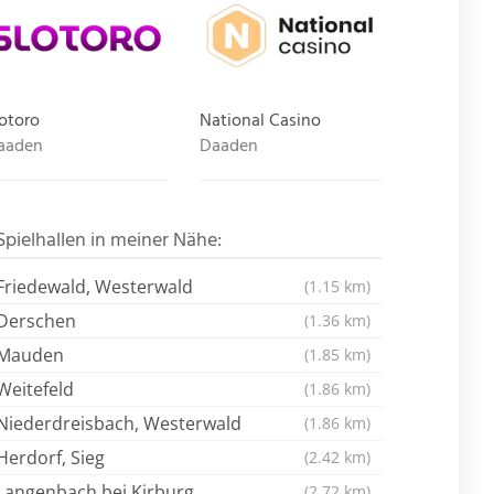
lotoro
National Casino
aaden
Daaden
Spielhallen in meiner Nähe:
Friedewald, Westerwald
(1.15 km)
Derschen
(1.36 km)
Mauden
(1.85 km)
Weitefeld
(1.86 km)
Niederdreisbach, Westerwald
(1.86 km)
Herdorf, Sieg
(2.42 km)
Langenbach bei Kirburg
(2.72 km)