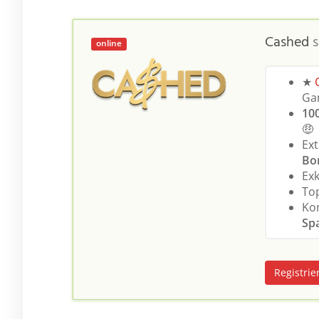
Cashed
s
online
★
Ga
10
🤑
Ext
Bo
Exk
To
Ko
Sp
Registri