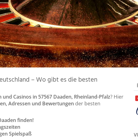
eutschland – Wo gibt es die besten
en und Casinos in 57567 Daaden, Rheinland-Pfalz
? Hier
ten, Adressen und Bewertungen
der besten
 Daaden finden!
ngszeiten
igen Spielspaß
V