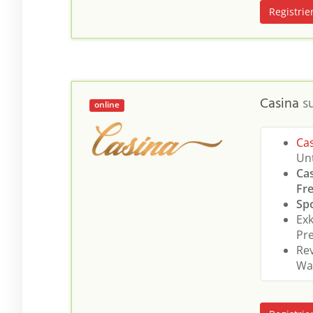
Registri
Casina
s
online
Ca
Un
Ca
Fre
Sp
Exk
Pre
Re
Wal