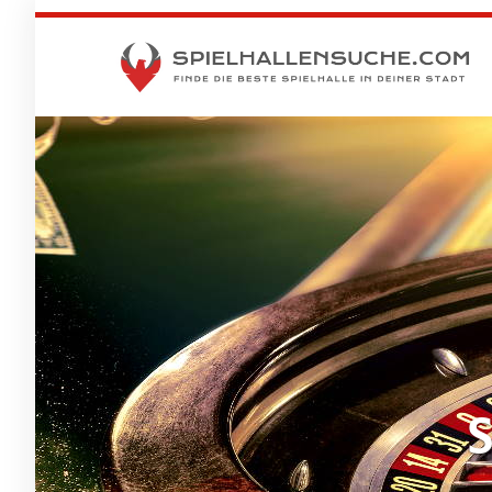
Skip
to
main
content
S