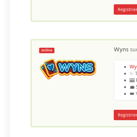
Registri
Wyns
su
online
Wy
✨ 1
🎰 
💼 
👑 
Registri