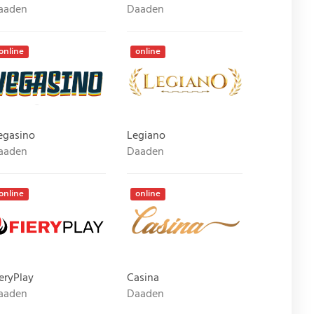
aaden
Daaden
online
online
egasino
Legiano
aaden
Daaden
online
online
eryPlay
Casina
aaden
Daaden