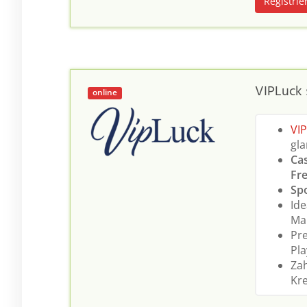
Registri
VIPLuck
online
VI
gl
Ca
Fre
Sp
Ide
Man
Pr
Pl
Za
Kre