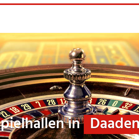
pielhallen in
Daade