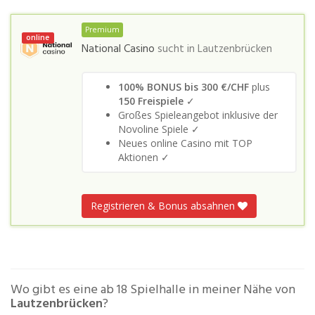
Premium
online
National Casino
sucht in
Lautzenbrücken
100% BONUS bis 300 €/CHF
plus
150 Freispiele
✓
Großes Spieleangebot inklusive der
Novoline Spiele ✓
Neues online Casino mit TOP
Aktionen ✓
Registrieren & Bonus absahnen
Wo gibt es eine ab 18 Spielhalle in meiner Nähe von
Lautzenbrücken
?