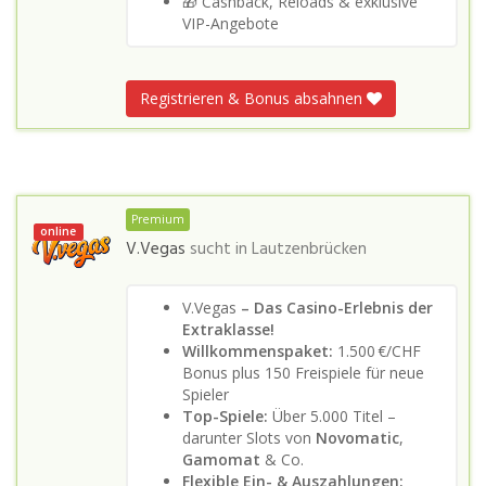
🎁 Cashback, Reloads & exklusive
VIP-Angebote
Registrieren & Bonus absahnen
Premium
online
V.Vegas
sucht in
Lautzenbrücken
V.Vegas
– Das Casino-Erlebnis der
Extraklasse!
Willkommenspaket:
1.500 €/CHF
Bonus plus 150 Freispiele für neue
Spieler
Top-Spiele:
Über 5.000 Titel –
darunter Slots von
Novomatic
,
Gamomat
& Co.
Flexible Ein- & Auszahlungen: