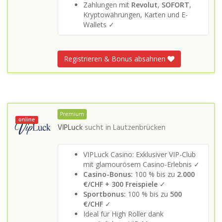
Zahlungen mit
Revolut
,
SOFORT
,
Kryptowährungen, Karten und E-
Wallets ✓
Registrieren & Bonus absahnen
Premium
online
VIPLuck
sucht in
Lautzenbrücken
VIPLuck Casino: Exklusiver VIP-Club
mit glamourösem Casino-Erlebnis ✓
Casino-Bonus:
100 % bis zu
2.000
€/CHF + 300 Freispiele
✓
Sportbonus:
100 % bis zu
500
€/CHF
✓
Ideal für High Roller dank