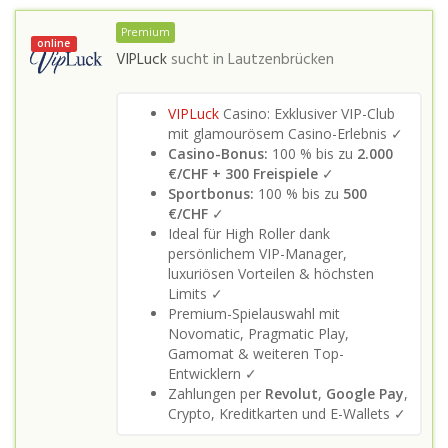
Premium
online
VIPLuck
sucht in
Lautzenbrücken
VIPLuck
Casino: Exklusiver VIP-Club
mit glamourösem Casino-Erlebnis ✓
Casino-Bonus:
100 % bis zu
2.000
€/CHF + 300 Freispiele
✓
Sportbonus:
100 % bis zu
500
€/CHF
✓
Ideal für High Roller dank
persönlichem VIP-Manager,
luxuriösen Vorteilen & höchsten
Limits ✓
Premium-Spielauswahl mit
Novomatic, Pragmatic Play,
Gamomat & weiteren Top-
Entwicklern ✓
Zahlungen per
Revolut
,
Google Pay
,
Crypto, Kreditkarten und E-Wallets ✓