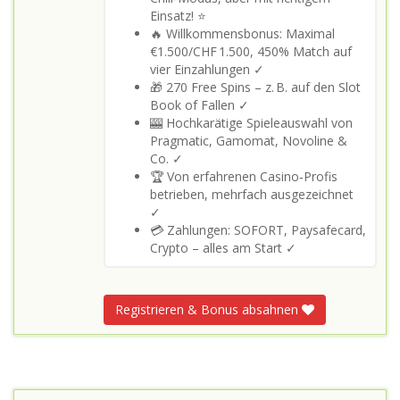
Einsatz! ⭐
🔥 Willkommensbonus: Maximal
€1.500/CHF 1.500, 450% Match auf
vier Einzahlungen ✓
🎁 270 Free Spins – z. B. auf den Slot
Book of Fallen ✓
🎰 Hochkarätige Spieleauswahl von
Pragmatic, Gamomat, Novoline &
Co. ✓
🏆 Von erfahrenen Casino‑Profis
betrieben, mehrfach ausgezeichnet
✓
💳 Zahlungen: SOFORT, Paysafecard,
Crypto – alles am Start ✓
Registrieren & Bonus absahnen