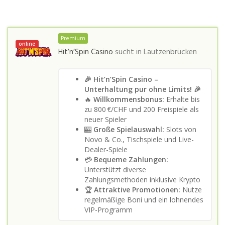
Premium
online
Hit’n’Spin Casino
sucht in
Lautzenbrücken
🎉 Hit’n’Spin Casino –
Unterhaltung pur ohne Limits! 🎉
🔥
Willkommensbonus:
Erhalte bis
zu 800 €/CHF und 200 Freispiele als
neuer Spieler
🎰
Große Spielauswahl:
Slots von
Novo & Co., Tischspiele und Live-
Dealer-Spiele
💳
Bequeme Zahlungen:
Unterstützt diverse
Zahlungsmethoden inklusive Krypto
🏆
Attraktive Promotionen:
Nutze
regelmäßige Boni und ein lohnendes
VIP-Programm