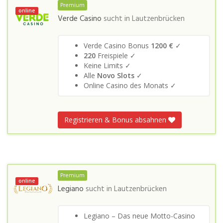
Premium
online
Verde Casino
sucht in
Lautzenbrücken
Verde Casino Bonus
1200 €
✓
220
Freispiele ✓
Keine Limits ✓
Alle
Novo Slots
✓
Online Casino des Monats ✓
Registrieren & Bonus absahnen
Premium
online
Legiano
sucht in
Lautzenbrücken
Legiano – Das neue Motto-Casino