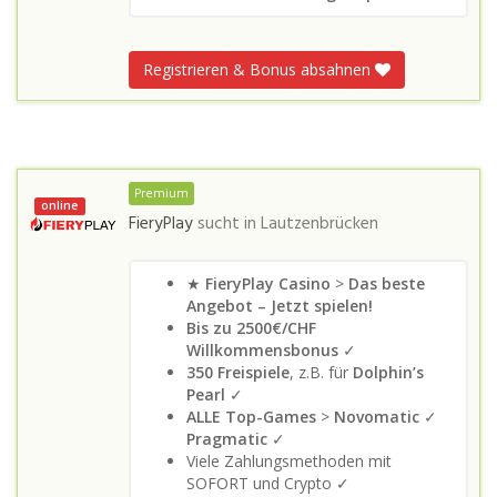
Registrieren & Bonus absahnen
Premium
online
FieryPlay
sucht in
Lautzenbrücken
★
FieryPlay Casino
>
Das beste
Angebot – Jetzt spielen!
Bis zu 2500€/CHF
Willkommensbonus
✓
350 Freispiele
, z.B. für
Dolphin’s
Pearl
✓
ALLE Top-Games
>
Novomatic
✓
Pragmatic
✓
Viele Zahlungsmethoden mit
SOFORT und Crypto ✓