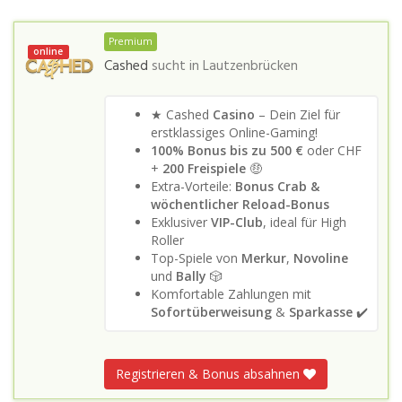
Premium
online
Cashed
sucht in
Lautzenbrücken
★ Cashed
Casino
– Dein Ziel für
erstklassiges Online-Gaming!
100% Bonus bis zu 500 €
oder CHF
+
200 Freispiele
🤑
Extra-Vorteile:
Bonus Crab &
wöchentlicher Reload-Bonus
Exklusiver
VIP-Club
, ideal für High
Roller
Top-Spiele von
Merkur
,
Novoline
und
Bally
🎲
Komfortable Zahlungen mit
Sofortüberweisung
&
Sparkasse
✔️
Registrieren & Bonus absahnen