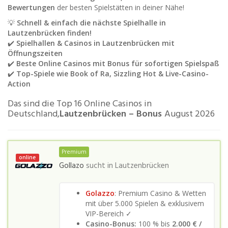
Bewertungen
der besten Spielstätten in deiner Nähe!
💡
Schnell & einfach die nächste Spielhalle in
Lautzenbrücken finden!
✔️
Spielhallen & Casinos in Lautzenbrücken mit
Öffnungszeiten
✔️
Beste Online Casinos mit Bonus für sofortigen Spielspaß
✔️
Top-Spiele wie Book of Ra, Sizzling Hot & Live-Casino-
Action
Das sind die Top 16 Online Casinos in
Deutschland,
Lautzenbrücken – Bonus
August 2026
Premium
online
Gollazo
sucht in
Lautzenbrücken
Golazzo
: Premium Casino & Wetten
mit über 5.000 Spielen & exklusivem
VIP-Bereich ✓
Casino-Bonus:
100 % bis
2.000 € /