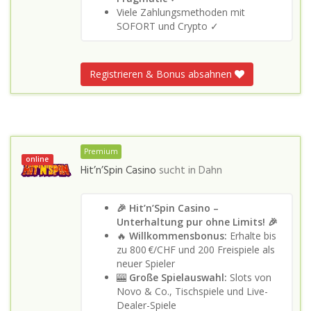
Viele Zahlungsmethoden mit
SOFORT und Crypto ✓
Registrieren & Bonus absahnen
Premium
online
Hit’n’Spin Casino
sucht in
Dahn
🎉 Hit’n’Spin Casino –
Unterhaltung pur ohne Limits! 🎉
🔥
Willkommensbonus:
Erhalte bis
zu 800 €/CHF und 200 Freispiele als
neuer Spieler
🎰
Große Spielauswahl:
Slots von
Novo & Co., Tischspiele und Live-
Dealer-Spiele