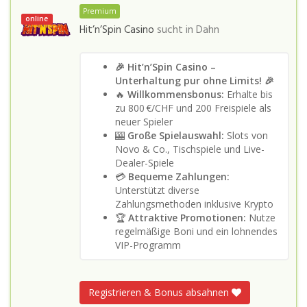
Premium
online
Hit’n’Spin Casino
sucht in
Dahn
🎉 Hit’n’Spin Casino –
Unterhaltung pur ohne Limits! 🎉
🔥
Willkommensbonus:
Erhalte bis
zu 800 €/CHF und 200 Freispiele als
neuer Spieler
🎰
Große Spielauswahl:
Slots von
Novo & Co., Tischspiele und Live-
Dealer-Spiele
💳
Bequeme Zahlungen:
Unterstützt diverse
Zahlungsmethoden inklusive Krypto
🏆
Attraktive Promotionen:
Nutze
regelmäßige Boni und ein lohnendes
VIP-Programm
Registrieren & Bonus absahnen