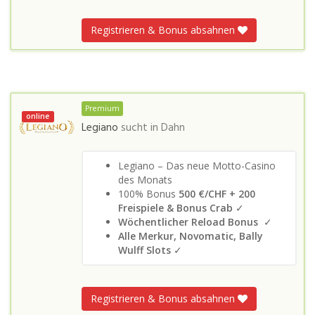
Registrieren & Bonus absahnen
Premium
online
Legiano
sucht in
Dahn
Legiano – Das neue Motto-Casino
des Monats
100% Bonus
500 €/CHF + 200
Freispiele & Bonus Crab
✓
Wöchentlicher Reload Bonus
✓
Alle Merkur, Novomatic, Bally
Wulff Slots
✓
Registrieren & Bonus absahnen