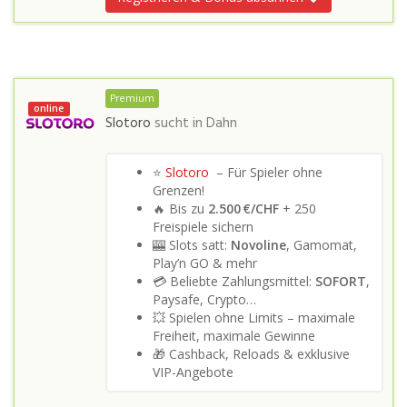
Premium
online
Slotoro
sucht in
Dahn
⭐
Slotoro
– Für Spieler ohne
Grenzen!
🔥 Bis zu
2.500 €/CHF
+ 250
Freispiele sichern
🎰 Slots satt:
Novoline
, Gamomat,
Play’n GO & mehr
💳 Beliebte Zahlungsmittel:
SOFORT
,
Paysafe, Crypto…
💥 Spielen ohne Limits – maximale
Freiheit, maximale Gewinne
🎁 Cashback, Reloads & exklusive
VIP-Angebote