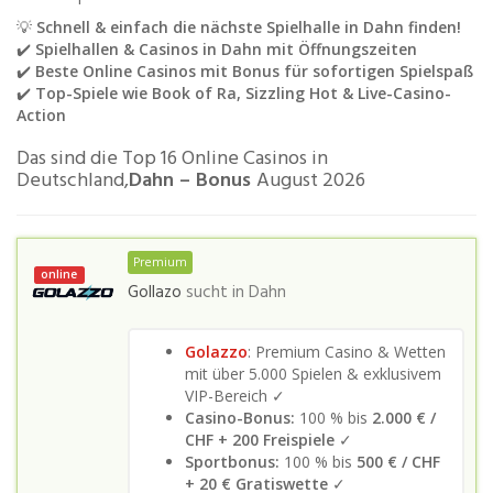
💡
Schnell & einfach die nächste Spielhalle in Dahn finden!
✔️
Spielhallen & Casinos in Dahn mit Öffnungszeiten
✔️
Beste Online Casinos mit Bonus für sofortigen Spielspaß
✔️
Top-Spiele wie Book of Ra, Sizzling Hot & Live-Casino-
Action
Das sind die Top 16 Online Casinos in
Deutschland,
Dahn – Bonus
August 2026
Premium
online
Gollazo
sucht in
Dahn
Golazzo
: Premium Casino & Wetten
mit über 5.000 Spielen & exklusivem
VIP-Bereich ✓
Casino-Bonus:
100 % bis
2.000 € /
CHF + 200 Freispiele
✓
Sportbonus:
100 % bis
500 € / CHF
+ 20 € Gratiswette
✓