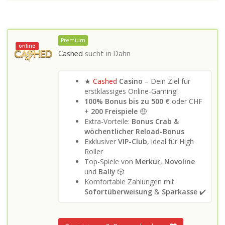
Premium
online
Cashed
sucht in
Dahn
★
Cashed
Casino
– Dein Ziel für
erstklassiges Online-Gaming!
100% Bonus bis zu 500 €
oder CHF
+
200 Freispiele
🤑
Extra-Vorteile:
Bonus Crab &
wöchentlicher Reload-Bonus
Exklusiver
VIP-Club
, ideal für High
Roller
Top-Spiele von
Merkur
,
Novoline
und
Bally
🎲
Komfortable Zahlungen mit
Sofortüberweisung
&
Sparkasse
✔️