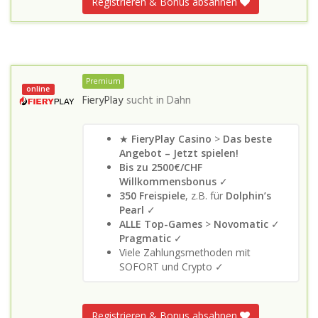
Registrieren & Bonus absahnen
Premium
online
FieryPlay
sucht in
Dahn
★
FieryPlay Casino
>
Das beste
Angebot – Jetzt spielen!
Bis zu 2500€/CHF
Willkommensbonus
✓
350 Freispiele
, z.B. für
Dolphin’s
Pearl
✓
ALLE Top-Games
>
Novomatic
✓
Pragmatic
✓
Viele Zahlungsmethoden mit
SOFORT und Crypto ✓
Registrieren & Bonus absahnen