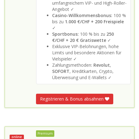
umfangreichem VIP- und High-Roller-
Angebot ✓
Casino-Willkommensbonus:
100 %
bis zu
1.000 €/CHF + 200 Freispiele
✓
Sportbonus:
100 % bis zu
250
€/CHF + 20 € Gratiswette
✓
Exklusive VIP-Belohnungen, hohe
Limits und besondere Aktionen für
Vielspieler ✓
Zahlungsmethoden:
Revolut
,
SOFORT
, Kreditkarten, Crypto,
Überweisung und E-Wallets ✓
Registrieren & Bonus absahnen
Premium
online