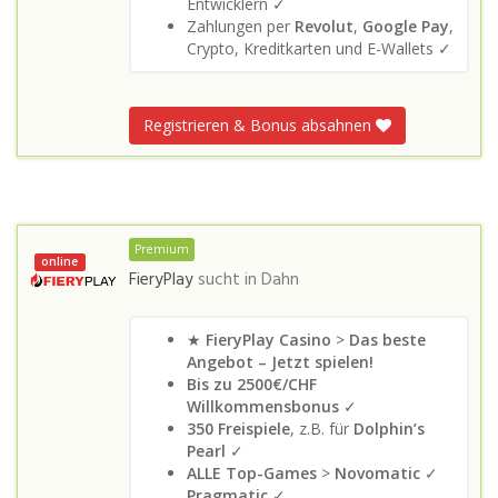
Entwicklern ✓
Zahlungen per
Revolut
,
Google Pay
,
Crypto, Kreditkarten und E-Wallets ✓
Registrieren & Bonus absahnen
Premium
online
FieryPlay
sucht in
Dahn
★
FieryPlay Casino
>
Das beste
Angebot – Jetzt spielen!
Bis zu 2500€/CHF
Willkommensbonus
✓
350 Freispiele
, z.B. für
Dolphin’s
Pearl
✓
ALLE Top-Games
>
Novomatic
✓
Pragmatic
✓