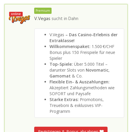
Premium
online
V.Vegas
sucht in
Dahn
V.Vegas
– Das Casino-Erlebnis der
Extraklasse!
Willkommenspaket:
1.500 €/CHF
Bonus plus 150 Freispiele für neue
Spieler
Top-Spiele:
Über 5.000 Titel –
darunter Slots von
Novomatic
,
Gamomat
& Co.
Flexible Ein- & Auszahlungen:
Akzeptiert Zahlungsmethoden wie
SOFORT und Paysafe
Starke Extras:
Promotions,
Treueboni & exklusives VIP-
Programm
Registrieren & Bonus absahnen