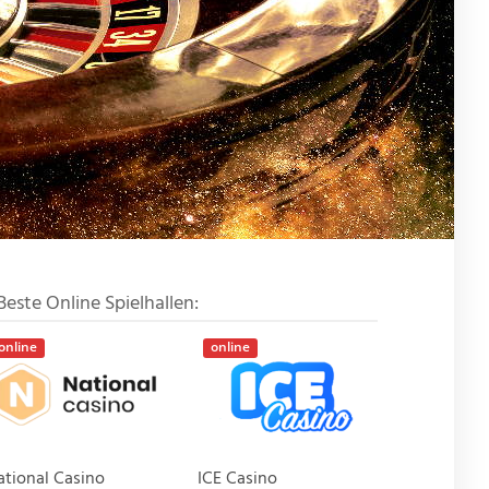
Beste Online Spielhallen:
online
online
ational Casino
ICE Casino