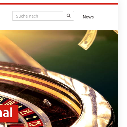
News
al