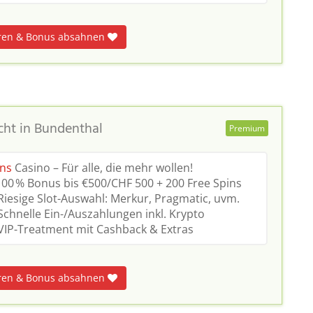
eren & Bonus absahnen
cht in
Bundenthal
Premium
ns
Casino – Für alle, die mehr wollen!
00 % Bonus bis €500/CHF 500 + 200 Free Spins
Riesige Slot-Auswahl: Merkur, Pragmatic, uvm.
Schnelle Ein-/Auszahlungen inkl. Krypto
VIP-Treatment mit Cashback & Extras
eren & Bonus absahnen