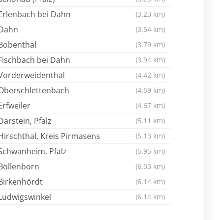
Erlenbach bei Dahn
(3.23 km)
Dahn
(3.54 km)
Bobenthal
(3.79 km)
Fischbach bei Dahn
(3.94 km)
Vorderweidenthal
(4.42 km)
Oberschlettenbach
(4.59 km)
Erfweiler
(4.67 km)
Darstein, Pfalz
(5.11 km)
Hirschthal, Kreis Pirmasens
(5.13 km)
Schwanheim, Pfalz
(5.95 km)
Böllenborn
(6.03 km)
Birkenhördt
(6.14 km)
Ludwigswinkel
(6.14 km)