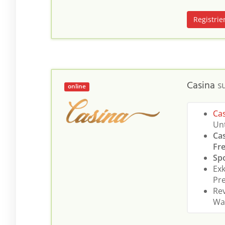
Registri
Casina
s
online
Ca
Un
Ca
Fre
Sp
Exk
Pre
Re
Wal