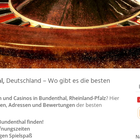
l,
Deutschland – Wo gibt es die besten
en und Casinos in Bundenthal, Rheinland-Pfalz
? Hier
ten, Adressen und Bewertungen
der besten
 Bundenthal finden!
ffnungszeiten
igen Spielspaß
N