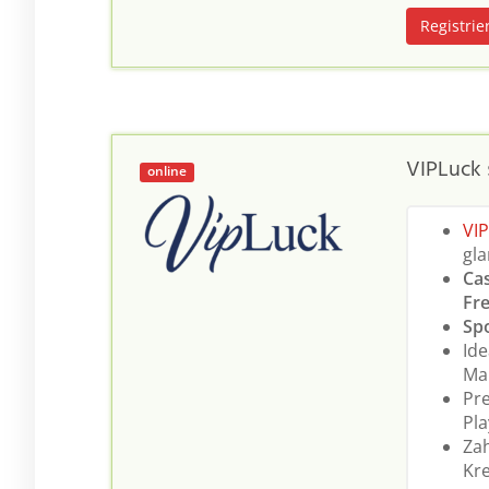
Registri
VIPLuck
online
VI
gl
Ca
Fre
Sp
Ide
Man
Pr
Pl
Za
Kre