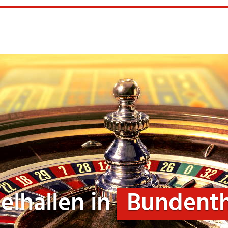
elhallen in
Bundenth