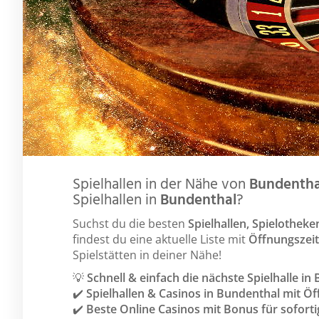
Spielhallen in der Nähe von
Bundentha
Spielhallen in
Bundenthal
?
Suchst du die besten
Spielhallen, Spielothek
findest du eine aktuelle Liste mit
Öffnungszei
Spielstätten in deiner Nähe!
💡
Schnell & einfach die nächste Spielhalle in
✔️
Spielhallen & Casinos in Bundenthal mit Ö
✔️
Beste Online Casinos mit Bonus für sofort