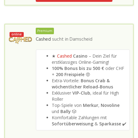
Premium
online
Cashed
sucht in
Damscheid
★
Cashed
Casino
– Dein Ziel für
erstklassiges Online-Gaming!
100% Bonus bis zu 500 €
oder CHF
+
200 Freispiele
🤑
Extra-Vorteile:
Bonus Crab &
wöchentlicher Reload-Bonus
Exklusiver
VIP-Club
, ideal für High
Roller
Top-Spiele von
Merkur
,
Novoline
und
Bally
🎲
Komfortable Zahlungen mit
Sofortüberweisung
&
Sparkasse
✔️