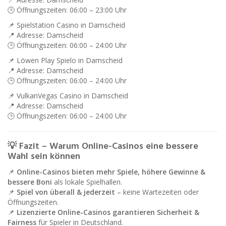
🕒 Öffnungszeiten: 06:00 – 23:00 Uhr
📌 Spielstation Casino in Damscheid
📍 Adresse: Damscheid
🕒 Öffnungszeiten: 06:00 – 24:00 Uhr
📌 Löwen Play Spielo in Damscheid
📍 Adresse: Damscheid
🕒 Öffnungszeiten: 06:00 – 24:00 Uhr
📌 VulkanVegas Casino in Damscheid
📍 Adresse: Damscheid
🕒 Öffnungszeiten: 06:00 – 24:00 Uhr
💡 Fazit – Warum Online-Casinos eine bessere
Wahl sein können
📌
Online-Casinos bieten mehr Spiele, höhere Gewinne &
bessere Boni
als lokale Spielhallen.
📌
Spiel von überall & jederzeit
– keine Wartezeiten oder
Öffnungszeiten.
📌
Lizenzierte Online-Casinos garantieren Sicherheit &
Fairness
für Spieler in Deutschland.