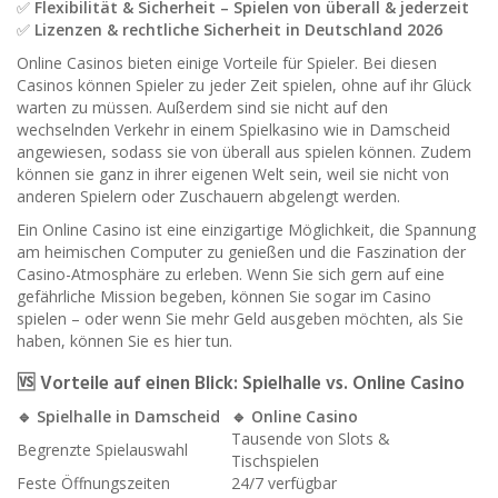
✅
Flexibilität & Sicherheit – Spielen von überall & jederzeit
✅
Lizenzen & rechtliche Sicherheit in Deutschland 2026
Online Casinos bieten einige Vorteile für Spieler. Bei diesen
Casinos können Spieler zu jeder Zeit spielen, ohne auf ihr Glück
warten zu müssen. Außerdem sind sie nicht auf den
wechselnden Verkehr in einem Spielkasino wie in Damscheid
angewiesen, sodass sie von überall aus spielen können. Zudem
können sie ganz in ihrer eigenen Welt sein, weil sie nicht von
anderen Spielern oder Zuschauern abgelengt werden.
Ein Online Casino ist eine einzigartige Möglichkeit, die Spannung
am heimischen Computer zu genießen und die Faszination der
Casino-Atmosphäre zu erleben. Wenn Sie sich gern auf eine
gefährliche Mission begeben, können Sie sogar im Casino
spielen – oder wenn Sie mehr Geld ausgeben möchten, als Sie
haben, können Sie es hier tun.
🆚 Vorteile auf einen Blick: Spielhalle vs. Online Casino
🔹
Spielhalle in Damscheid
🔹
Online Casino
Tausende von Slots &
Begrenzte Spielauswahl
Tischspielen
Feste Öffnungszeiten
24/7 verfügbar