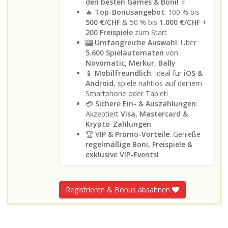
den besten Games & Boni!
⭐
🔥
Top-Bonusangebot
: 100 % bis
500 €/CHF
& 50 % bis
1.000 €/CHF
+
200 Freispiele
zum Start
🎰
Umfangreiche Auswahl
: Über
5.600 Spielautomaten
von
Novomatic, Merkur, Bally
📱
Mobilfreundlich
: Ideal für
iOS &
Android
, spiele nahtlos auf deinem
Smartphone oder Tablet!
💳
Sichere Ein- & Auszahlungen
:
Akzeptiert
Visa, Mastercard &
Krypto-Zahlungen
🏆
VIP & Promo-Vorteile
: Genieße
regelmäßige Boni, Freispiele &
exklusive VIP-Events!
Registrieren & Bonus absahnen