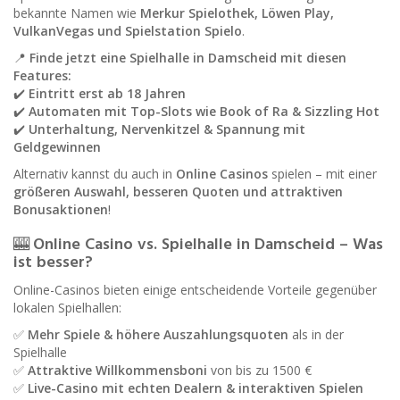
bekannte Namen wie
Merkur Spielothek, Löwen Play,
VulkanVegas und Spielstation Spielo
.
📍
Finde jetzt eine Spielhalle in Damscheid mit diesen
Features:
✔️
Eintritt erst ab 18 Jahren
✔️
Automaten mit Top-Slots wie Book of Ra & Sizzling Hot
✔️
Unterhaltung, Nervenkitzel & Spannung mit
Geldgewinnen
Alternativ kannst du auch in
Online Casinos
spielen – mit einer
größeren Auswahl, besseren Quoten und attraktiven
Bonusaktionen
!
🎰
Online Casino vs. Spielhalle in Damscheid – Was
ist besser?
Online-Casinos bieten einige entscheidende Vorteile gegenüber
lokalen Spielhallen:
✅
Mehr Spiele & höhere Auszahlungsquoten
als in der
Spielhalle
✅
Attraktive Willkommensboni
von bis zu 1500 €
✅
Live-Casino mit echten Dealern & interaktiven Spielen