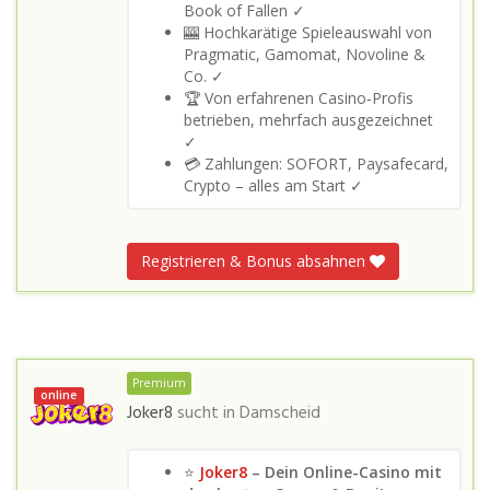
Book of Fallen ✓
🎰 Hochkarätige Spieleauswahl von
Pragmatic, Gamomat, Novoline &
Co. ✓
🏆 Von erfahrenen Casino‑Profis
betrieben, mehrfach ausgezeichnet
✓
💳 Zahlungen: SOFORT, Paysafecard,
Crypto – alles am Start ✓
Registrieren & Bonus absahnen
Premium
online
Joker8
sucht in
Damscheid
⭐
Joker8
– Dein Online-Casino mit