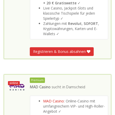
+ 20 € Gratiswette
✓
Live Casino, Jackpot-Slots und
klassische Tischspiele für jeden
Spielertyp ✓
Zahlungen mit
Revolut
,
SOFORT
,
Kryptowährungen, Karten und E-
Wallets ✓
Registrieren & Bonus absahnen
Premium
online
MAD Casino
sucht in
Damscheid
MAD Casino
: Online-Casino mit
umfangreichem VIP- und High-Roller-
Angebot ✓