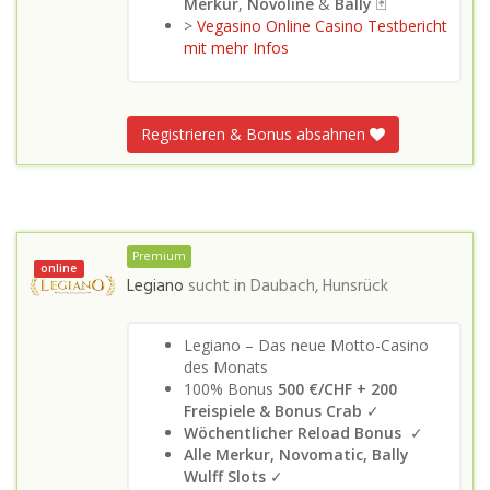
Merkur
,
Novoline
&
Bally
🃏
>
Vegasino Online Casino Testbericht
mit mehr Infos
Registrieren & Bonus absahnen
Premium
online
Legiano
sucht in
Daubach, Hunsrück
Legiano – Das neue Motto-Casino
des Monats
100% Bonus
500 €/CHF + 200
Freispiele & Bonus Crab
✓
Wöchentlicher Reload Bonus
✓
Alle Merkur, Novomatic, Bally
Wulff Slots
✓