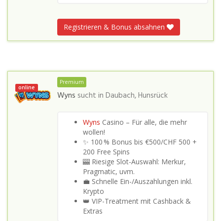
Registrieren & Bonus absahnen
Premium
online
Wyns
sucht in
Daubach, Hunsrück
Wyns
Casino – Für alle, die mehr
wollen!
✨ 100 % Bonus bis €500/CHF 500 +
200 Free Spins
🎰 Riesige Slot-Auswahl: Merkur,
Pragmatic, uvm.
💼 Schnelle Ein-/Auszahlungen inkl.
Krypto
👑 VIP-Treatment mit Cashback &
Extras