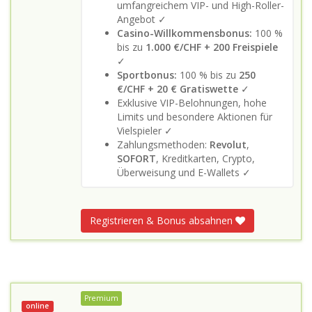
umfangreichem VIP- und High-Roller-
Angebot ✓
Casino-Willkommensbonus:
100 %
bis zu
1.000 €/CHF + 200 Freispiele
✓
Sportbonus:
100 % bis zu
250
€/CHF + 20 € Gratiswette
✓
Exklusive VIP-Belohnungen, hohe
Limits und besondere Aktionen für
Vielspieler ✓
Zahlungsmethoden:
Revolut
,
SOFORT
, Kreditkarten, Crypto,
Überweisung und E-Wallets ✓
Registrieren & Bonus absahnen
Premium
online