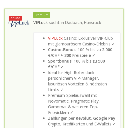
Premium
online
VIPLuck
sucht in
Daubach, Hunsrück
VIPLuck
Casino: Exklusiver VIP-Club
mit glamourösem Casino-Erlebnis ✓
Casino-Bonus:
100 % bis zu
2.000
€/CHF + 300 Freispiele
✓
Sportbonus:
100 % bis zu
500
€/CHF
✓
Ideal für High Roller dank
persönlichem VIP-Manager,
luxuriösen Vorteilen & höchsten
Limits ✓
Premium-Spielauswahl mit
Novomatic, Pragmatic Play,
Gamomat & weiteren Top-
Entwicklern ✓
Zahlungen per
Revolut
,
Google Pay
,
Crypto, Kreditkarten und E-Wallets ✓