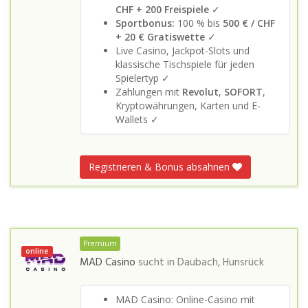
CHF + 200 Freispiele
✓
Sportbonus:
100 % bis
500 € / CHF
+ 20 € Gratiswette
✓
Live Casino, Jackpot-Slots und
klassische Tischspiele für jeden
Spielertyp ✓
Zahlungen mit
Revolut
,
SOFORT
,
Kryptowährungen, Karten und E-
Wallets ✓
Registrieren & Bonus absahnen
Premium
online
MAD Casino
sucht in
Daubach, Hunsrück
MAD Casino: Online-Casino mit