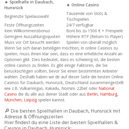
🔹
Spielhalle in Daubach,
🔹
Online Casino
Hunsrück
Tausende von Slots &
Begrenzte Spielauswahl
Tischspielen
Feste Öffnungszeiten
24/7 verfügbar
Kein Willkommensbonus
Boni bis zu 1500 € + Freispiele
Geringere Auszahlungsquoten
Höhere RTP (Return to Player)
Muss vor Ort besucht werden
Spielen von überall möglich
Wenn Sie sich daran beteiligen möchten, in online Casinos zu
spielen, muss Ihnen klar sein, dass es eine erhebliche Anzahl an
Optionen gibt. Dies bedeutet, dass es schwierig ist, die besten
online casinos zu finden. Es gibt einige Faktoren, die Sie
berücksichtigen sollten, bevor Sie einen bestimmten Anbieter
wählen. Deshalb haben wir dir auf dieser Seite die besten Online
Casinos für Daubach, Hunsrück, Deutschland zusammengestellt
wie z.B. VulkanVegas, Kakadu, Nomini. 22bet oder
National
Casino
die du alle aus deiner Stadt oder aus
Berlin
,
Hamburg
,
München,
Leipzig
spielen kannst.
🔎 Die besten Spielhallen in Daubach, Hunsrück mit
Adresse & Öffnungszeiten
Hier findest du eine Liste der besten Spielhallen &
Casinos in Daubach, Hunsrück: