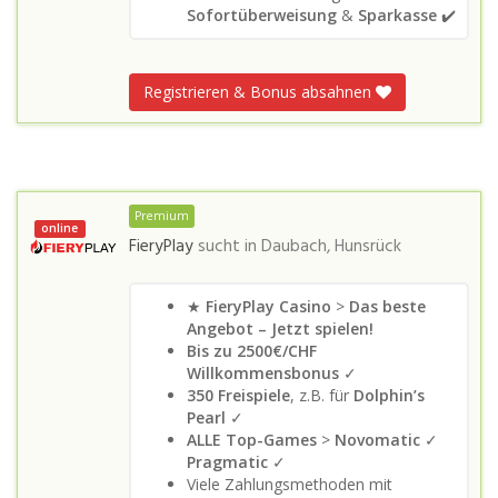
Sofortüberweisung
&
Sparkasse
✔️
Registrieren & Bonus absahnen
Premium
online
FieryPlay
sucht in
Daubach, Hunsrück
★
FieryPlay Casino
>
Das beste
Angebot – Jetzt spielen!
Bis zu 2500€/CHF
Willkommensbonus
✓
350 Freispiele
, z.B. für
Dolphin’s
Pearl
✓
ALLE Top-Games
>
Novomatic
✓
Pragmatic
✓
Viele Zahlungsmethoden mit