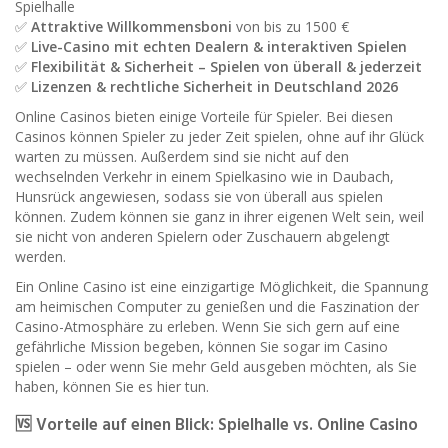
Spielhalle
✅
Attraktive Willkommensboni
von bis zu 1500 €
✅
Live-Casino mit echten Dealern & interaktiven Spielen
✅
Flexibilität & Sicherheit – Spielen von überall & jederzeit
✅
Lizenzen & rechtliche Sicherheit in Deutschland 2026
Online Casinos bieten einige Vorteile für Spieler. Bei diesen
Casinos können Spieler zu jeder Zeit spielen, ohne auf ihr Glück
warten zu müssen. Außerdem sind sie nicht auf den
wechselnden Verkehr in einem Spielkasino wie in Daubach,
Hunsrück angewiesen, sodass sie von überall aus spielen
können. Zudem können sie ganz in ihrer eigenen Welt sein, weil
sie nicht von anderen Spielern oder Zuschauern abgelengt
werden.
Ein Online Casino ist eine einzigartige Möglichkeit, die Spannung
am heimischen Computer zu genießen und die Faszination der
Casino-Atmosphäre zu erleben. Wenn Sie sich gern auf eine
gefährliche Mission begeben, können Sie sogar im Casino
spielen – oder wenn Sie mehr Geld ausgeben möchten, als Sie
haben, können Sie es hier tun.
🆚 Vorteile auf einen Blick: Spielhalle vs. Online Casino