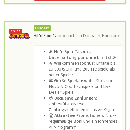
Premium
online
Hit’n’Spin Casino
sucht in
Daubach, Hunsrück
🎉 Hit’n’Spin Casino –
Unterhaltung pur ohne Limits! 🎉
🔥
Willkommensbonus:
Erhalte bis
zu 800 €/CHF und 200 Freispiele als
neuer Spieler
🎰
Große Spielauswahl:
Slots von
Novo & Co., Tischspiele und Live-
Dealer-Spiele
💳
Bequeme Zahlungen:
Unterstützt diverse
Zahlungsmethoden inklusive Krypto
🏆
Attraktive Promotionen:
Nutze
regelmäßige Boni und ein lohnendes
VIP-Programm