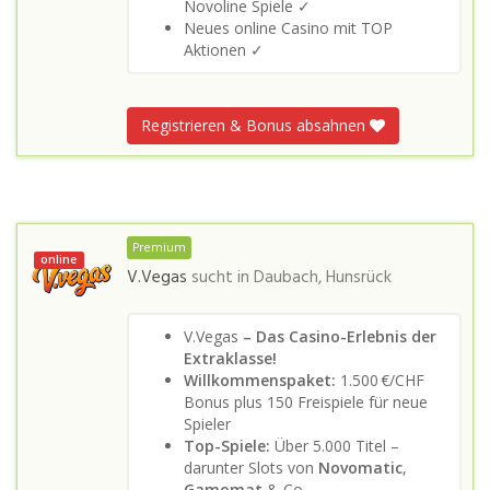
Novoline Spiele ✓
Neues online Casino mit TOP
Aktionen ✓
Registrieren & Bonus absahnen
Premium
online
V.Vegas
sucht in
Daubach, Hunsrück
V.Vegas
– Das Casino-Erlebnis der
Extraklasse!
Willkommenspaket:
1.500 €/CHF
Bonus plus 150 Freispiele für neue
Spieler
Top-Spiele:
Über 5.000 Titel –
darunter Slots von
Novomatic
,
Gamomat
& Co.