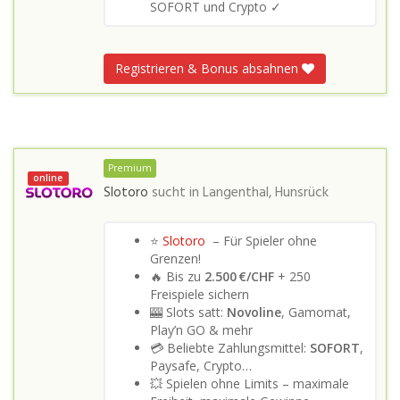
SOFORT und Crypto ✓
Registrieren & Bonus absahnen
Premium
online
Slotoro
sucht in
Langenthal, Hunsrück
⭐
Slotoro
– Für Spieler ohne
Grenzen!
🔥 Bis zu
2.500 €/CHF
+ 250
Freispiele sichern
🎰 Slots satt:
Novoline
, Gamomat,
Play’n GO & mehr
💳 Beliebte Zahlungsmittel:
SOFORT
,
Paysafe, Crypto…
💥 Spielen ohne Limits – maximale