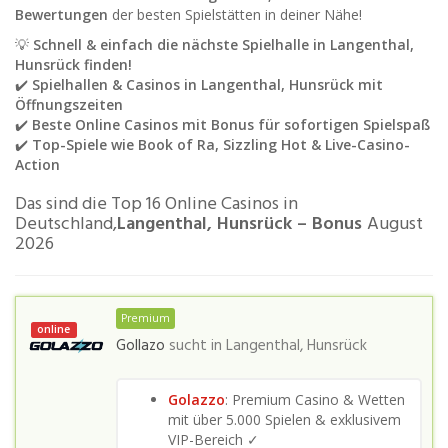
Bewertungen
der besten Spielstätten in deiner Nähe!
💡
Schnell & einfach die nächste Spielhalle in Langenthal,
Hunsrück finden!
✔️
Spielhallen & Casinos in Langenthal, Hunsrück mit
Öffnungszeiten
✔️
Beste Online Casinos mit Bonus für sofortigen Spielspaß
✔️
Top-Spiele wie Book of Ra, Sizzling Hot & Live-Casino-
Action
Das sind die Top 16 Online Casinos in
Deutschland,
Langenthal, Hunsrück – Bonus
August
2026
Premium
online
Gollazo
sucht in
Langenthal, Hunsrück
Golazzo
: Premium Casino & Wetten
mit über 5.000 Spielen & exklusivem
VIP-Bereich ✓