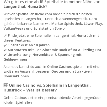
Wo gibt es eine ab 18 Spielhalle in meiner Nähe von
Langenthal, Hunsrück
?
Wir von
Spielhallensuche.com
haben für dich die besten
Spielhallen in Langenthal, Hunsrück zusammengestellt. Dazu
gehören bekannte Namen wie
Merkur Spielothek, Löwen Play,
VulkanVegas und Spielstation Spielo
.
📍
Finde jetzt eine Spielhalle in Langenthal, Hunsrück mit
diesen Features:
✔️
Eintritt erst ab 18 Jahren
✔️
Automaten mit Top-Slots wie Book of Ra & Sizzling Hot
✔️
Unterhaltung, Nervenkitzel & Spannung mit
Geldgewinnen
Alternativ kannst du auch in
Online Casinos
spielen – mit einer
größeren Auswahl, besseren Quoten und attraktiven
Bonusaktionen
!
🎰
Online Casino vs. Spielhalle in Langenthal,
Hunsrück – Was ist besser?
Online-Casinos bieten einige entscheidende Vorteile gegenüber
lokalen Spielhallen: