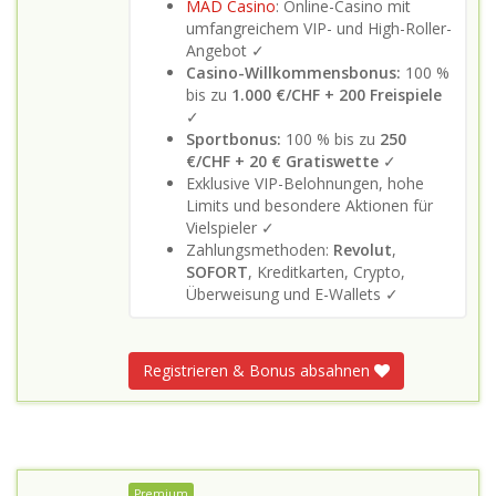
MAD Casino
: Online-Casino mit
umfangreichem VIP- und High-Roller-
Angebot ✓
Casino-Willkommensbonus:
100 %
bis zu
1.000 €/CHF + 200 Freispiele
✓
Sportbonus:
100 % bis zu
250
€/CHF + 20 € Gratiswette
✓
Exklusive VIP-Belohnungen, hohe
Limits und besondere Aktionen für
Vielspieler ✓
Zahlungsmethoden:
Revolut
,
SOFORT
, Kreditkarten, Crypto,
Überweisung und E-Wallets ✓
Registrieren & Bonus absahnen
Premium