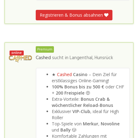
Registrieren & Bonus absahnen
Premium
online
Cashed
sucht in
Langenthal, Hunsrück
★
Cashed
Casino
– Dein Ziel für
erstklassiges Online-Gaming!
100% Bonus bis zu 500 €
oder CHF
+
200 Freispiele
🤑
Extra-Vorteile:
Bonus Crab &
wöchentlicher Reload-Bonus
Exklusiver
VIP-Club
, ideal für High
Roller
Top-Spiele von
Merkur
,
Novoline
und
Bally
🎲
Komfortable Zahlungen mit