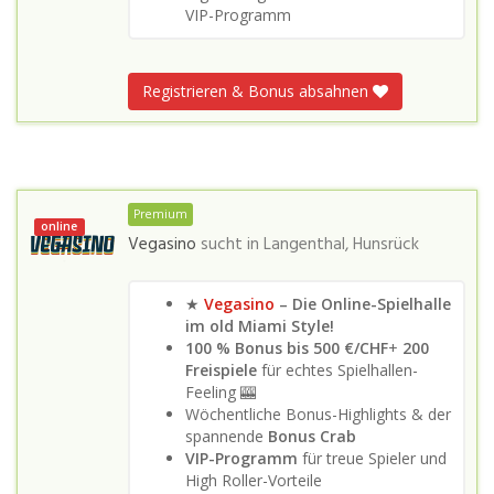
VIP-Programm
Registrieren & Bonus absahnen
Premium
online
Vegasino
sucht in
Langenthal, Hunsrück
★
Vegasino
– Die Online-Spielhalle
im old Miami Style!
100 % Bonus bis 500 €/CHF
+
200
Freispiele
für echtes Spielhallen-
Feeling 🎰
Wöchentliche Bonus-Highlights & der
spannende
Bonus Crab
VIP-Programm
für treue Spieler und
High Roller-Vorteile