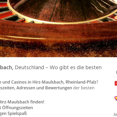
sbach,
Deutschland – Wo gibt es die besten
en und Casinos in Hirz-Maulsbach, Rheinland-Pfalz
?
szeiten, Adressen und Bewertungen
der besten
 Hirz-Maulsbach finden!
it Öffnungszeiten
igen Spielspaß
J