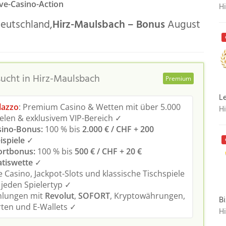
ive-Casino-Action
H
Deutschland,
Hirz-Maulsbach – Bonus
August
sucht in
Hirz-Maulsbach
Premium
L
lazzo
: Premium Casino & Wetten mit über 5.000
H
elen & exklusivem VIP-Bereich ✓
sino-Bonus:
100 % bis
2.000 € / CHF + 200
ispiele
✓
ortbonus:
100 % bis
500 € / CHF + 20 €
atiswette
✓
e Casino, Jackpot-Slots und klassische Tischspiele
 jeden Spielertyp ✓
hlungen mit
Revolut
,
SOFORT
, Kryptowährungen,
B
ten und E-Wallets ✓
H