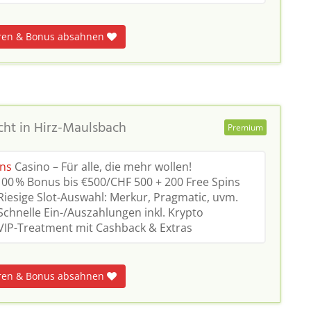
eren & Bonus absahnen
cht in
Hirz-Maulsbach
Premium
ns
Casino – Für alle, die mehr wollen!
00 % Bonus bis €500/CHF 500 + 200 Free Spins
Riesige Slot-Auswahl: Merkur, Pragmatic, uvm.
Schnelle Ein-/Auszahlungen inkl. Krypto
VIP-Treatment mit Cashback & Extras
eren & Bonus absahnen