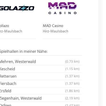
ollazo
MAD Casino
irz-Maulsbach
Hirz-Maulsbach
Spielhallen in meiner Nähe:
Mehren, Westerwald
(0.73 km)
Kescheid
(1.15 km)
Rettersen
(1.37 km)
Fiersbach
(1.37 km)
Ersfeld
(1.86 km)
Ziegenhain, Westerwald
(2.19 km)
Orfgen
(2.47 km)