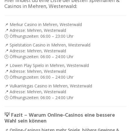
Hier findest du eine Liste der besten Spielhallen &
Casinos in Mehren, Westerwald:
📌 Merkur Casino in Mehren, Westerwald
📍 Adresse: Mehren, Westerwald
🕒 Öffnungszeiten: 06:00 – 23:00 Uhr
📌 Spielstation Casino in Mehren, Westerwald
📍 Adresse: Mehren, Westerwald
🕒 Öffnungszeiten: 06:00 – 24:00 Uhr
📌 Löwen Play Spielo in Mehren, Westerwald
📍 Adresse: Mehren, Westerwald
🕒 Öffnungszeiten: 06:00 – 24:00 Uhr
📌 VulkanVegas Casino in Mehren, Westerwald
📍 Adresse: Mehren, Westerwald
🕒 Öffnungszeiten: 06:00 – 24:00 Uhr
💡 Fazit – Warum Online-Casinos eine bessere
Wahl sein können
📌
Online-Casinos bieten mehr Spiele, höhere Gewinne &