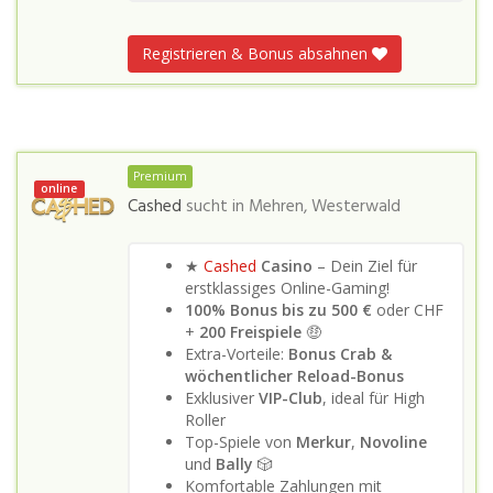
Registrieren & Bonus absahnen
Premium
online
Cashed
sucht in
Mehren, Westerwald
★
Cashed
Casino
– Dein Ziel für
erstklassiges Online-Gaming!
100% Bonus bis zu 500 €
oder CHF
+
200 Freispiele
🤑
Extra-Vorteile:
Bonus Crab &
wöchentlicher Reload-Bonus
Exklusiver
VIP-Club
, ideal für High
Roller
Top-Spiele von
Merkur
,
Novoline
und
Bally
🎲
Komfortable Zahlungen mit