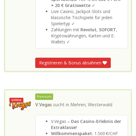
+ 20 € Gratiswette
✓
Live Casino, Jackpot-Slots und
klassische Tischspiele für jeden
Spielertyp ✓
Zahlungen mit
Revolut
,
SOFORT
,
Kryptowährungen, Karten und E-
Wallets ✓
Registrieren & Bonus absahnen
Premium
online
V.Vegas
sucht in
Mehren, Westerwald
V.Vegas
– Das Casino-Erlebnis der
Extraklasse!
Willkommenspaket:
1.500 €/CHF