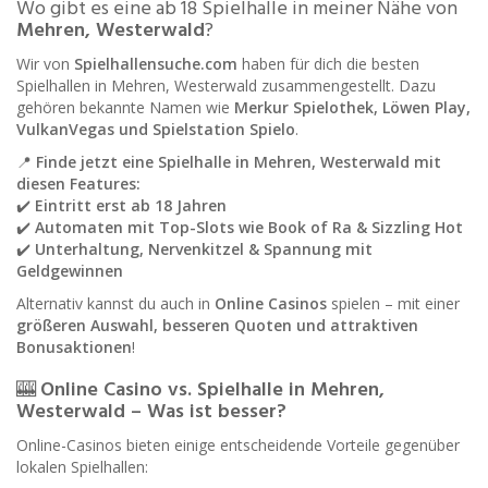
Wo gibt es eine ab 18 Spielhalle in meiner Nähe von
Mehren, Westerwald
?
Wir von
Spielhallensuche.com
haben für dich die besten
Spielhallen in Mehren, Westerwald zusammengestellt. Dazu
gehören bekannte Namen wie
Merkur Spielothek, Löwen Play,
VulkanVegas und Spielstation Spielo
.
📍
Finde jetzt eine Spielhalle in Mehren, Westerwald mit
diesen Features:
✔️
Eintritt erst ab 18 Jahren
✔️
Automaten mit Top-Slots wie Book of Ra & Sizzling Hot
✔️
Unterhaltung, Nervenkitzel & Spannung mit
Geldgewinnen
Alternativ kannst du auch in
Online Casinos
spielen – mit einer
größeren Auswahl, besseren Quoten und attraktiven
Bonusaktionen
!
🎰
Online Casino vs. Spielhalle in Mehren,
Westerwald – Was ist besser?
Online-Casinos bieten einige entscheidende Vorteile gegenüber
lokalen Spielhallen: