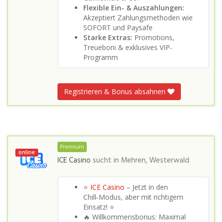
Flexible Ein- & Auszahlungen:
Akzeptiert Zahlungsmethoden wie
SOFORT und Paysafe
Starke Extras:
Promotions,
Treueboni & exklusives VIP-
Programm
Registrieren & Bonus absahnen
Premium
online
ICE Casino
sucht in
Mehren, Westerwald
⭐
ICE Casino
– Jetzt in den
Chill‑Modus, aber mit richtigem
Einsatz! ⭐
🔥 Willkommensbonus: Maximal