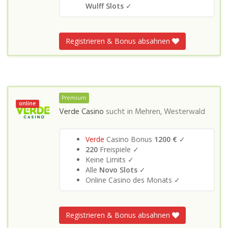
Wulff Slots
✓
Registrieren & Bonus absahnen
Premium
online
Verde Casino
sucht in
Mehren, Westerwald
Verde
Casino Bonus
1200 €
✓
220
Freispiele ✓
Keine Limits ✓
Alle
Novo Slots
✓
Online Casino des Monats ✓
Registrieren & Bonus absahnen