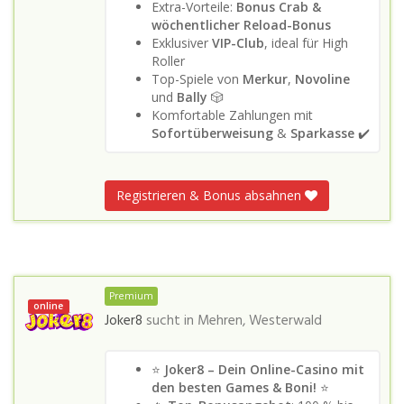
Extra-Vorteile:
Bonus Crab &
wöchentlicher Reload-Bonus
Exklusiver
VIP-Club
, ideal für High
Roller
Top-Spiele von
Merkur
,
Novoline
und
Bally
🎲
Komfortable Zahlungen mit
Sofortüberweisung
&
Sparkasse
✔️
Registrieren & Bonus absahnen
Premium
online
Joker8
sucht in
Mehren, Westerwald
⭐
Joker8 – Dein Online-Casino mit
den besten Games & Boni!
⭐