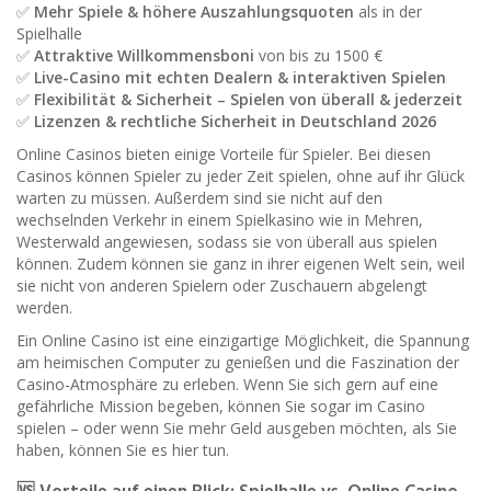
✅
Mehr Spiele & höhere Auszahlungsquoten
als in der
Spielhalle
✅
Attraktive Willkommensboni
von bis zu 1500 €
✅
Live-Casino mit echten Dealern & interaktiven Spielen
✅
Flexibilität & Sicherheit – Spielen von überall & jederzeit
✅
Lizenzen & rechtliche Sicherheit in Deutschland 2026
Online Casinos bieten einige Vorteile für Spieler. Bei diesen
Casinos können Spieler zu jeder Zeit spielen, ohne auf ihr Glück
warten zu müssen. Außerdem sind sie nicht auf den
wechselnden Verkehr in einem Spielkasino wie in Mehren,
Westerwald angewiesen, sodass sie von überall aus spielen
können. Zudem können sie ganz in ihrer eigenen Welt sein, weil
sie nicht von anderen Spielern oder Zuschauern abgelengt
werden.
Ein Online Casino ist eine einzigartige Möglichkeit, die Spannung
am heimischen Computer zu genießen und die Faszination der
Casino-Atmosphäre zu erleben. Wenn Sie sich gern auf eine
gefährliche Mission begeben, können Sie sogar im Casino
spielen – oder wenn Sie mehr Geld ausgeben möchten, als Sie
haben, können Sie es hier tun.