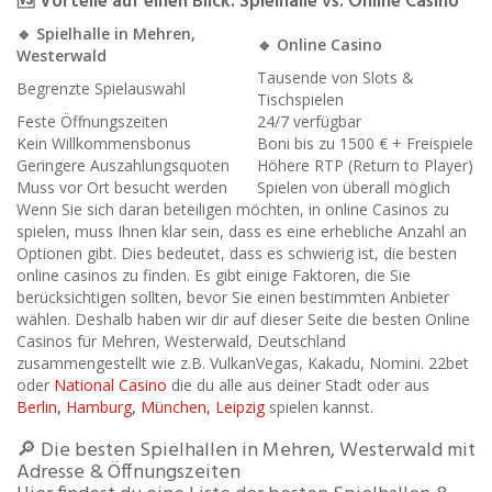
🆚 Vorteile auf einen Blick: Spielhalle vs. Online Casino
🔹
Spielhalle in Mehren,
🔹
Online Casino
Westerwald
Tausende von Slots &
Begrenzte Spielauswahl
Tischspielen
Feste Öffnungszeiten
24/7 verfügbar
Kein Willkommensbonus
Boni bis zu 1500 € + Freispiele
Geringere Auszahlungsquoten
Höhere RTP (Return to Player)
Muss vor Ort besucht werden
Spielen von überall möglich
Wenn Sie sich daran beteiligen möchten, in online Casinos zu
spielen, muss Ihnen klar sein, dass es eine erhebliche Anzahl an
Optionen gibt. Dies bedeutet, dass es schwierig ist, die besten
online casinos zu finden. Es gibt einige Faktoren, die Sie
berücksichtigen sollten, bevor Sie einen bestimmten Anbieter
wählen. Deshalb haben wir dir auf dieser Seite die besten Online
Casinos für Mehren, Westerwald, Deutschland
zusammengestellt wie z.B. VulkanVegas, Kakadu, Nomini. 22bet
oder
National Casino
die du alle aus deiner Stadt oder aus
Berlin
,
Hamburg
,
München,
Leipzig
spielen kannst.
🔎 Die besten Spielhallen in Mehren, Westerwald mit
Adresse & Öffnungszeiten