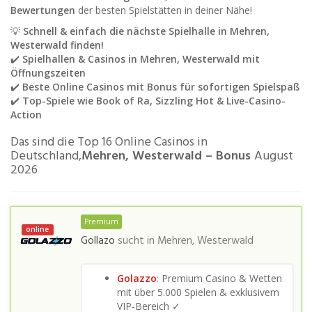
Bewertungen
der besten Spielstätten in deiner Nähe!
💡
Schnell & einfach die nächste Spielhalle in Mehren,
Westerwald finden!
✔️
Spielhallen & Casinos in Mehren, Westerwald mit
Öffnungszeiten
✔️
Beste Online Casinos mit Bonus für sofortigen Spielspaß
✔️
Top-Spiele wie Book of Ra, Sizzling Hot & Live-Casino-
Action
Das sind die Top 16 Online Casinos in
Deutschland,
Mehren, Westerwald – Bonus
August
2026
Premium
online
Gollazo
sucht in
Mehren, Westerwald
Golazzo
: Premium Casino & Wetten
mit über 5.000 Spielen & exklusivem
VIP-Bereich ✓