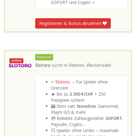
SOFORT und Crypto ✓
Registrieren & Bonus absahnen
Premium
online
Slotoro
sucht in
Mehren, Westerwald
⭐
Slotoro
– Für Spieler ohne
Grenzen!
🔥 Bis zu
2.500 €/CHF
+ 250
Freispiele sichern
🎰 Slots satt:
Novoline
, Gamomat,
Play’n GO & mehr
💳 Beliebte Zahlungsmittel:
SOFORT
,
Paysafe, Crypto…
💥 Spielen ohne Limits – maximale