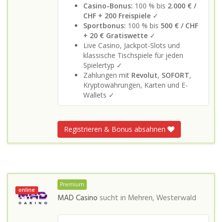
Casino-Bonus:
100 % bis
2.000 € /
CHF + 200 Freispiele
✓
Sportbonus:
100 % bis
500 € / CHF
+ 20 € Gratiswette
✓
Live Casino, Jackpot-Slots und
klassische Tischspiele für jeden
Spielertyp ✓
Zahlungen mit
Revolut
,
SOFORT
,
Kryptowährungen, Karten und E-
Wallets ✓
Registrieren & Bonus absahnen
Premium
online
MAD Casino
sucht in
Mehren, Westerwald