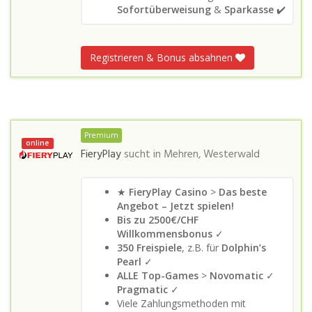
Sofortüberweisung
&
Sparkasse
✔️
Registrieren & Bonus absahnen
Premium
online
FieryPlay
sucht in
Mehren, Westerwald
★
FieryPlay Casino
>
Das beste
Angebot – Jetzt spielen!
Bis zu 2500€/CHF
Willkommensbonus
✓
350 Freispiele
, z.B. für
Dolphin’s
Pearl
✓
ALLE Top-Games
>
Novomatic
✓
Pragmatic
✓
Viele Zahlungsmethoden mit