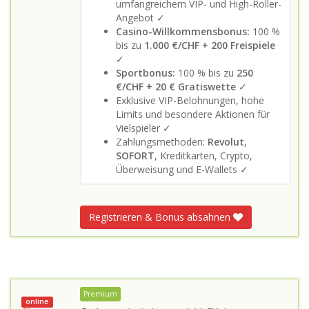
umfangreichem VIP- und High-Roller-
Angebot ✓
Casino-Willkommensbonus:
100 %
bis zu
1.000 €/CHF + 200 Freispiele
✓
Sportbonus:
100 % bis zu
250
€/CHF + 20 € Gratiswette
✓
Exklusive VIP-Belohnungen, hohe
Limits und besondere Aktionen für
Vielspieler ✓
Zahlungsmethoden:
Revolut
,
SOFORT
, Kreditkarten, Crypto,
Überweisung und E-Wallets ✓
Registrieren & Bonus absahnen
Premium
online