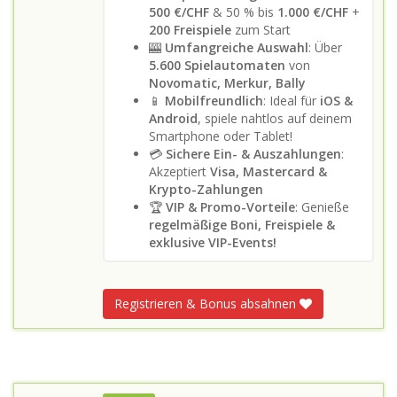
500 €/CHF
& 50 % bis
1.000 €/CHF
+
200 Freispiele
zum Start
🎰
Umfangreiche Auswahl
: Über
5.600 Spielautomaten
von
Novomatic, Merkur, Bally
📱
Mobilfreundlich
: Ideal für
iOS &
Android
, spiele nahtlos auf deinem
Smartphone oder Tablet!
💳
Sichere Ein- & Auszahlungen
:
Akzeptiert
Visa, Mastercard &
Krypto-Zahlungen
🏆
VIP & Promo-Vorteile
: Genieße
regelmäßige Boni, Freispiele &
exklusive VIP-Events!
Registrieren & Bonus absahnen