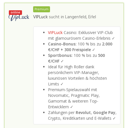
Premium
online
VIPLuck
sucht in
Langenfeld, Eifel
VIPLuck
Casino: Exklusiver VIP-Club
mit glamourösem Casino-Erlebnis ✓
Casino-Bonus:
100 % bis zu
2.000
€/CHF + 300 Freispiele
✓
Sportbonus:
100 % bis zu
500
€/CHF
✓
Ideal für High Roller dank
persönlichem VIP-Manager,
luxuriösen Vorteilen & höchsten
Limits ✓
Premium-Spielauswahl mit
Novomatic, Pragmatic Play,
Gamomat & weiteren Top-
Entwicklern ✓
Zahlungen per
Revolut
,
Google Pay
,
Crypto, Kreditkarten und E-Wallets ✓