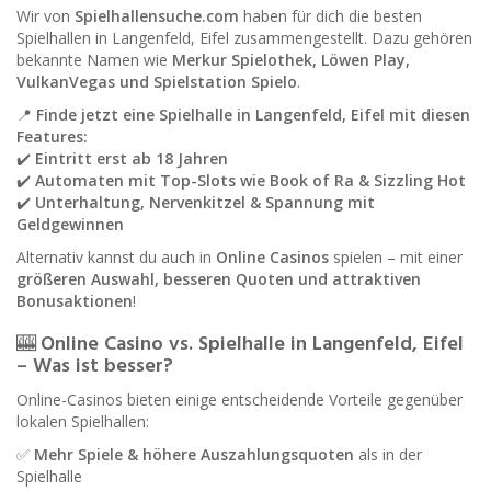
Wir von
Spielhallensuche.com
haben für dich die besten
Spielhallen in Langenfeld, Eifel zusammengestellt. Dazu gehören
bekannte Namen wie
Merkur Spielothek, Löwen Play,
VulkanVegas und Spielstation Spielo
.
📍
Finde jetzt eine Spielhalle in Langenfeld, Eifel mit diesen
Features:
✔️
Eintritt erst ab 18 Jahren
✔️
Automaten mit Top-Slots wie Book of Ra & Sizzling Hot
✔️
Unterhaltung, Nervenkitzel & Spannung mit
Geldgewinnen
Alternativ kannst du auch in
Online Casinos
spielen – mit einer
größeren Auswahl, besseren Quoten und attraktiven
Bonusaktionen
!
🎰
Online Casino vs. Spielhalle in Langenfeld, Eifel
– Was ist besser?
Online-Casinos bieten einige entscheidende Vorteile gegenüber
lokalen Spielhallen:
✅
Mehr Spiele & höhere Auszahlungsquoten
als in der
Spielhalle