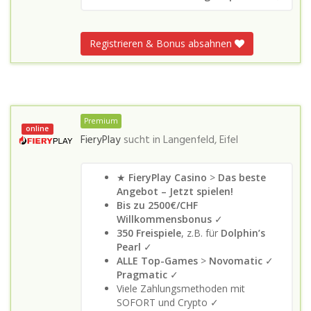
Registrieren & Bonus absahnen
Premium
online
FieryPlay
sucht in
Langenfeld, Eifel
★
FieryPlay Casino
>
Das beste
Angebot – Jetzt spielen!
Bis zu 2500€/CHF
Willkommensbonus
✓
350 Freispiele
, z.B. für
Dolphin’s
Pearl
✓
ALLE Top-Games
>
Novomatic
✓
Pragmatic
✓
Viele Zahlungsmethoden mit
SOFORT und Crypto ✓