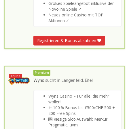
Großes Spieleangebot inklusive der
Novoline Spiele ✓
Neues online Casino mit TOP
Aktionen ✓
Registrieren & Bonus absahnen
Premium
online
Wyns
sucht in
Langenfeld, Eifel
Wyns Casino – Für alle, die mehr
wollen!
✨ 100 % Bonus bis €500/CHF 500 +
200 Free Spins
🎰 Riesige Slot-Auswahl: Merkur,
Pragmatic, uvm.