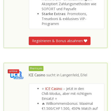
Akzeptiert Zahlungsmethoden wie
SOFORT und Paysafe
Starke Extras:
Promotions,
Treueboni & exklusives VIP-
Programm
Registrieren & Bonus absahnen
Premium
online
ICE Casino
sucht in
Langenfeld, Eifel
⭐
ICE Casino
– Jetzt in den
Chill‑Modus, aber mit richtigem
Einsatz! ⭐
🔥 Willkommensbonus: Maximal
€1.500/CHF 1.500, 450% Match auf