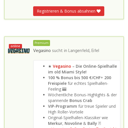
Registrieren & Bonus absahnen
Premium
online
Vegasino
sucht in
Langenfeld, Eifel
★
Vegasino
– Die Online-Spielhalle
im old Miami Style!
100 % Bonus bis 500 €/CHF
+
200
Freispiele
für echtes Spielhallen-
Feeling 🎰
Wöchentliche Bonus-Highlights & der
spannende
Bonus Crab
VIP-Programm
für treue Spieler und
High Roller-Vorteile
Original-Spielhallen-Klassiker wie
Merkur
,
Novoline
&
Bally
🃏