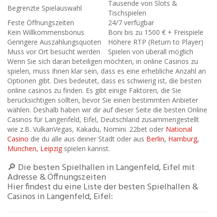
Tausende von Slots &
Begrenzte Spielauswahl
Tischspielen
Feste Öffnungszeiten
24/7 verfügbar
Kein Willkommensbonus
Boni bis zu 1500 € + Freispiele
Geringere Auszahlungsquoten
Höhere RTP (Return to Player)
Muss vor Ort besucht werden
Spielen von überall möglich
Wenn Sie sich daran beteiligen möchten, in online Casinos zu
spielen, muss Ihnen klar sein, dass es eine erhebliche Anzahl an
Optionen gibt. Dies bedeutet, dass es schwierig ist, die besten
online casinos zu finden. Es gibt einige Faktoren, die Sie
berücksichtigen sollten, bevor Sie einen bestimmten Anbieter
wählen. Deshalb haben wir dir auf dieser Seite die besten Online
Casinos für Langenfeld, Eifel, Deutschland zusammengestellt
wie z.B. VulkanVegas, Kakadu, Nomini. 22bet oder
National
Casino
die du alle aus deiner Stadt oder aus
Berlin
,
Hamburg
,
München,
Leipzig
spielen kannst.
🔎 Die besten Spielhallen in Langenfeld, Eifel mit
Adresse & Öffnungszeiten
Hier findest du eine Liste der besten Spielhallen &
Casinos in Langenfeld, Eifel: