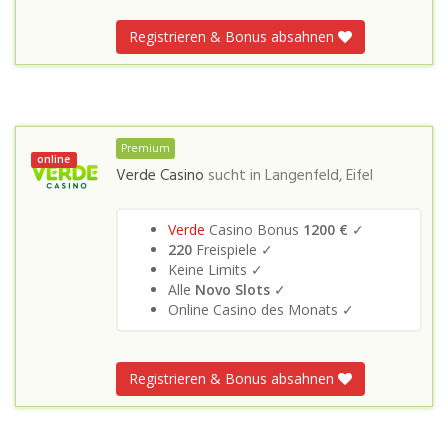
Registrieren & Bonus absahnen
Premium
online
Verde Casino
sucht in
Langenfeld, Eifel
Verde
Casino Bonus
1200 €
✓
220
Freispiele ✓
Keine Limits ✓
Alle
Novo Slots
✓
Online Casino des Monats ✓
Registrieren & Bonus absahnen