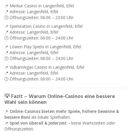
📌 Merkur Casino in Langenfeld, Eifel
📍 Adresse: Langenfeld, Eifel
🕒 Öffnungszeiten: 06:00 – 23:00 Uhr
📌 Spielstation Casino in Langenfeld, Eifel
📍 Adresse: Langenfeld, Eifel
🕒 Öffnungszeiten: 06:00 – 24:00 Uhr
📌 Löwen Play Spielo in Langenfeld, Eifel
📍 Adresse: Langenfeld, Eifel
🕒 Öffnungszeiten: 06:00 – 24:00 Uhr
📌 VulkanVegas Casino in Langenfeld, Eifel
📍 Adresse: Langenfeld, Eifel
🕒 Öffnungszeiten: 06:00 – 24:00 Uhr
💡 Fazit – Warum Online-Casinos eine bessere
Wahl sein können
📌
Online-Casinos bieten mehr Spiele, höhere Gewinne &
bessere Boni
als lokale Spielhallen.
📌
Spiel von überall & jederzeit
– keine Wartezeiten oder
Öffnungszeiten.