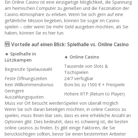
Ein Online Casino ist eine einzigartige Möglichkeit, die Spannung
am heimischen Computer zu genießen und die Faszination der
Casino-Atmosphäre zu erleben. Wenn Sie sich gern auf eine
gefährliche Mission begeben, können Sie sogar im Casino
spielen – oder wenn Sie mehr Geld ausgeben möchten, als Sie
haben, können Sie es hier tun.
🆚 Vorteile auf einen Blick: Spielhalle vs. Online Casino
🔹
Spielhalle in
🔹
Online Casino
Lützkampen
Tausende von Slots &
Begrenzte Spielauswahl
Tischspielen
Feste Öffnungszeiten
24/7 verfügbar
Kein Willkommensbonus
Boni bis zu 1500 € + Freispiele
Geringere
Höhere RTP (Return to Player)
Auszahlungsquoten
Muss vor Ort besucht werden
Spielen von überall möglich
Wenn Sie sich daran beteiligen möchten, in online Casinos zu
spielen, muss Ihnen klar sein, dass es eine erhebliche Anzahl an
Optionen gibt. Dies bedeutet, dass es schwierig ist, die besten
online casinos zu finden. Es gibt einige Faktoren, die Sie
berücksichtigen sollten, bevor Sie einen bestimmten Anbieter