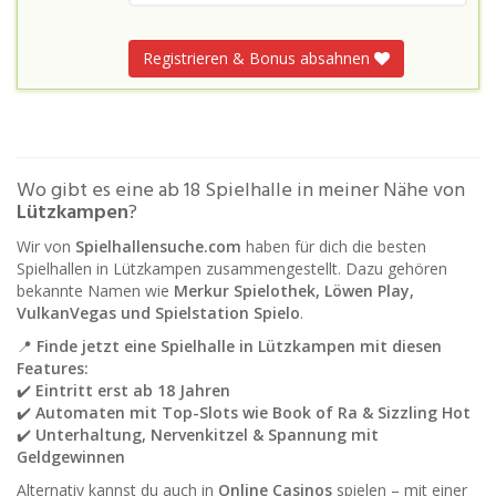
Registrieren & Bonus absahnen
Wo gibt es eine ab 18 Spielhalle in meiner Nähe von
Lützkampen
?
Wir von
Spielhallensuche.com
haben für dich die besten
Spielhallen in Lützkampen zusammengestellt. Dazu gehören
bekannte Namen wie
Merkur Spielothek, Löwen Play,
VulkanVegas und Spielstation Spielo
.
📍
Finde jetzt eine Spielhalle in Lützkampen mit diesen
Features:
✔️
Eintritt erst ab 18 Jahren
✔️
Automaten mit Top-Slots wie Book of Ra & Sizzling Hot
✔️
Unterhaltung, Nervenkitzel & Spannung mit
Geldgewinnen
Alternativ kannst du auch in
Online Casinos
spielen – mit einer