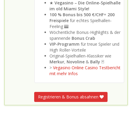
★
Vegasino – Die Online-Spielhalle
im old Miami Style!
100 % Bonus bis 500 €/CHF
+
200
Freispiele
für echtes Spielhallen-
Feeling 🎰
Wöchentliche Bonus-Highlights & der
spannende
Bonus Crab
VIP-Programm
für treue Spieler und
High Roller-Vorteile
Original-Spielhallen-Klassiker wie
Merkur
,
Novoline
&
Bally
🃏
>
Vegasino Online Casino Testbericht
mit mehr Infos
Registrieren & Bonus absahnen