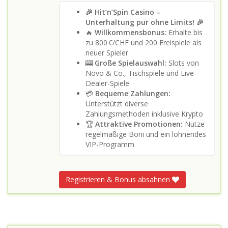
🎉 Hit’n’Spin Casino –
Unterhaltung pur ohne Limits! 🎉
🔥
Willkommensbonus:
Erhalte bis
zu 800 €/CHF und 200 Freispiele als
neuer Spieler
🎰
Große Spielauswahl:
Slots von
Novo & Co., Tischspiele und Live-
Dealer-Spiele
💳
Bequeme Zahlungen:
Unterstützt diverse
Zahlungsmethoden inklusive Krypto
🏆
Attraktive Promotionen:
Nutze
regelmäßige Boni und ein lohnendes
VIP-Programm
Registrieren & Bonus absahnen