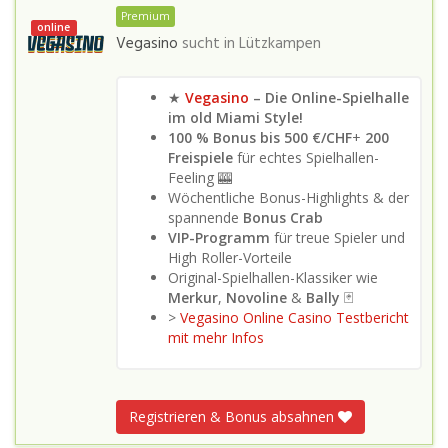
Premium
online
Vegasino
sucht in
Lützkampen
★
Vegasino
– Die Online-Spielhalle
im old Miami Style!
100 % Bonus bis 500 €/CHF
+
200
Freispiele
für echtes Spielhallen-
Feeling 🎰
Wöchentliche Bonus-Highlights & der
spannende
Bonus Crab
VIP-Programm
für treue Spieler und
High Roller-Vorteile
Original-Spielhallen-Klassiker wie
Merkur
,
Novoline
&
Bally
🃏
>
Vegasino Online Casino Testbericht
mit mehr Infos
Registrieren & Bonus absahnen