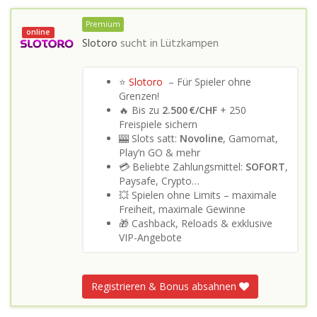
Premium
online
Slotoro
sucht in
Lützkampen
⭐
Slotoro
– Für Spieler ohne
Grenzen!
🔥 Bis zu
2.500 €/CHF
+ 250
Freispiele sichern
🎰 Slots satt:
Novoline
, Gamomat,
Play’n GO & mehr
💳 Beliebte Zahlungsmittel:
SOFORT
,
Paysafe, Crypto…
💥 Spielen ohne Limits – maximale
Freiheit, maximale Gewinne
🎁 Cashback, Reloads & exklusive
VIP-Angebote
Registrieren & Bonus absahnen