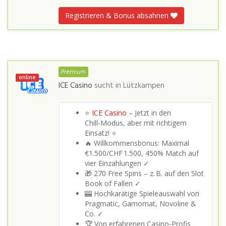
Registrieren & Bonus absahnen
Premium
online
ICE Casino
sucht in
Lützkampen
⭐
ICE Casino
– Jetzt in den
Chill‑Modus, aber mit richtigem
Einsatz! ⭐
🔥 Willkommensbonus: Maximal
€1.500/CHF 1.500, 450% Match auf
vier Einzahlungen ✓
🎁 270 Free Spins – z. B. auf den Slot
Book of Fallen ✓
🎰 Hochkarätige Spieleauswahl von
Pragmatic, Gamomat, Novoline &
Co. ✓
🏆 Von erfahrenen Casino‑Profis