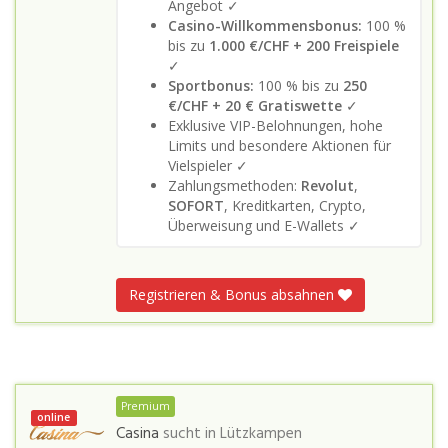
Angebot ✓
Casino-Willkommensbonus:
100 %
bis zu
1.000 €/CHF + 200 Freispiele
✓
Sportbonus:
100 % bis zu
250
€/CHF + 20 € Gratiswette
✓
Exklusive VIP-Belohnungen, hohe
Limits und besondere Aktionen für
Vielspieler ✓
Zahlungsmethoden:
Revolut
,
SOFORT
, Kreditkarten, Crypto,
Überweisung und E-Wallets ✓
Registrieren & Bonus absahnen
Premium
online
Casina
sucht in
Lützkampen