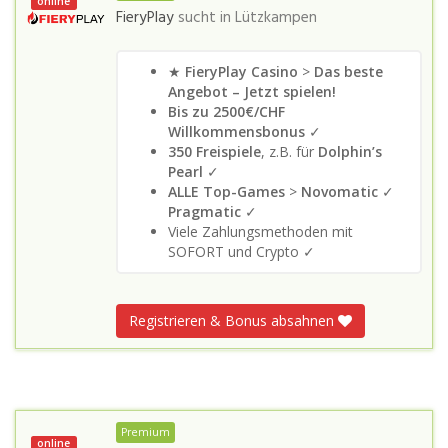
online
FieryPlay
sucht in
Lützkampen
★
FieryPlay Casino
>
Das beste
Angebot – Jetzt spielen!
Bis zu 2500€/CHF
Willkommensbonus
✓
350 Freispiele
, z.B. für
Dolphin’s
Pearl
✓
ALLE Top-Games
>
Novomatic
✓
Pragmatic
✓
Viele Zahlungsmethoden mit
SOFORT und Crypto ✓
Registrieren & Bonus absahnen
Premium
online