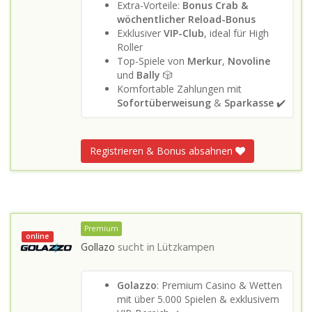
Extra-Vorteile:
Bonus Crab &
wöchentlicher Reload-Bonus
Exklusiver
VIP-Club
, ideal für High
Roller
Top-Spiele von
Merkur
,
Novoline
und
Bally
🎲
Komfortable Zahlungen mit
Sofortüberweisung
&
Sparkasse
✔️
Registrieren & Bonus absahnen
Premium
online
Gollazo
sucht in
Lützkampen
Golazzo
: Premium Casino & Wetten
mit über 5.000 Spielen & exklusivem