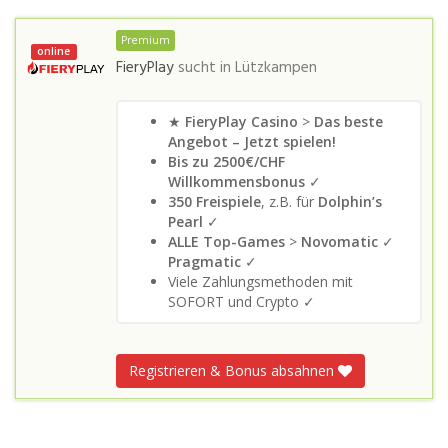
Premium
online
FieryPlay
sucht in
Lützkampen
★
FieryPlay Casino
>
Das beste
Angebot – Jetzt spielen!
Bis zu 2500€/CHF
Willkommensbonus
✓
350 Freispiele
, z.B. für
Dolphin’s
Pearl
✓
ALLE Top-Games
>
Novomatic
✓
Pragmatic
✓
Viele Zahlungsmethoden mit
SOFORT und Crypto ✓
Registrieren & Bonus absahnen