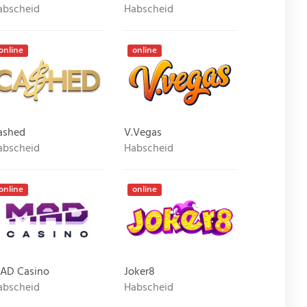
abscheid
Habscheid
online
online
ashed
V.Vegas
abscheid
Habscheid
online
online
AD Casino
Joker8
abscheid
Habscheid