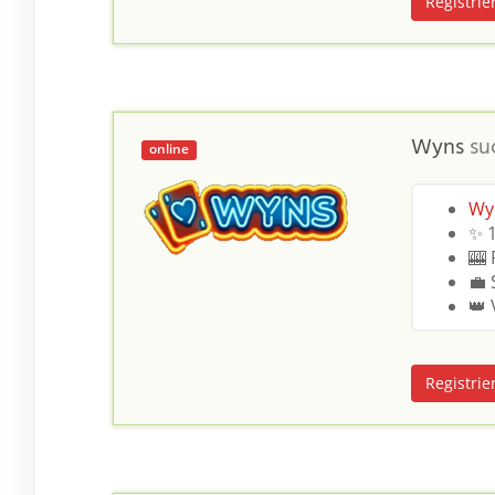
Registri
Wyns
su
online
Wy
✨ 1
🎰 
💼 
👑 
Registri