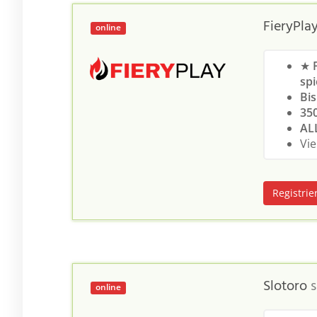
FieryPla
online
★
spi
Bi
350
AL
Vi
Registri
Slotoro
s
online