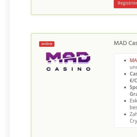
Registri
MAD Cas
online
MA
un
Ca
€/C
Sp
Gr
Exk
bes
Za
Cr