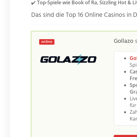
✔️
Top-Spiele wie Book of Ra, Sizzling Hot & L
Das sind die Top 16 Online Casinos in 
Gollazo
online
Go
Spi
Ca
Fre
Sp
Gr
Liv
für
Za
Kar