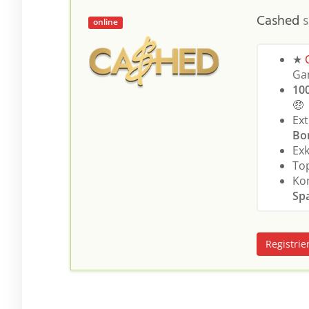
Cashed
s
online
★
Ga
10
🤑
Ext
Bo
Exk
To
Ko
Sp
Registri