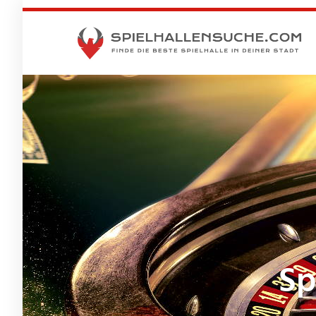
Skip
to
main
content
Sp