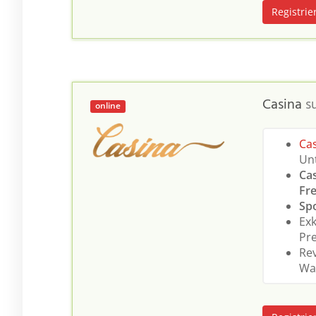
Registri
Casina
s
online
Ca
Un
Ca
Fre
Sp
Exk
Pre
Re
Wal