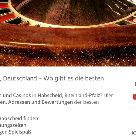
,
Deutschland – Wo gibt es die besten
en und Casinos in Habscheid, Rheinland-Pfalz
? Hier
ten, Adressen und Bewertungen
der besten
 Habscheid finden!
fnungszeiten
igen Spielspaß
I