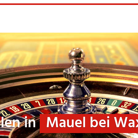
llen in
Mauel bei Wa