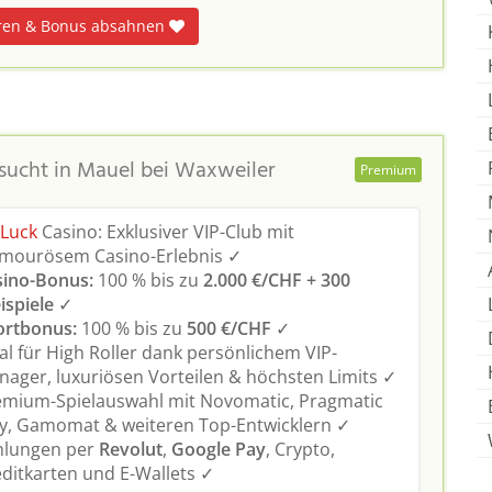
eren & Bonus absahnen
sucht in
Mauel bei Waxweiler
Premium
PLuck
Casino: Exklusiver VIP-Club mit
amourösem Casino-Erlebnis ✓
sino-Bonus:
100 % bis zu
2.000 €/CHF + 300
ispiele
✓
ortbonus:
100 % bis zu
500 €/CHF
✓
al für High Roller dank persönlichem VIP-
ager, luxuriösen Vorteilen & höchsten Limits ✓
emium-Spielauswahl mit Novomatic, Pragmatic
ay, Gamomat & weiteren Top-Entwicklern ✓
hlungen per
Revolut
,
Google Pay
, Crypto,
ditkarten und E-Wallets ✓