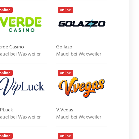
online
online
erde Casino
Gollazo
auel bei Waxweiler
Mauel bei Waxweiler
online
online
IPLuck
V.Vegas
auel bei Waxweiler
Mauel bei Waxweiler
online
online