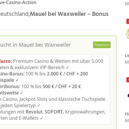
ive-Casino-Action
M
Deutschland,
Mauel bei Waxweiler – Bonus
sucht in
Mauel bei Waxweiler
Premium
L
lazzo
: Premium Casino & Wetten mit über 5.000
M
elen & exklusivem VIP-Bereich ✓
sino-Bonus:
100 % bis
2.000 € / CHF + 200
ispiele
✓
ortbonus:
100 % bis
500 € / CHF + 20 €
atiswette
✓
e Casino, Jackpot-Slots und klassische Tischspiele
 jeden Spielertyp ✓
hlungen mit
Revolut
,
SOFORT
, Kryptowährungen,
Hi
ten und E-Wallets ✓
M