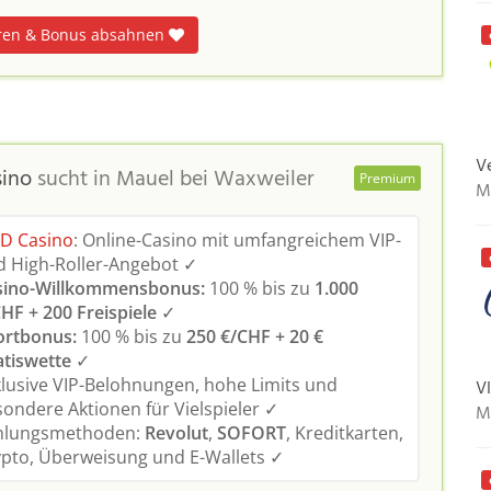
eren & Bonus absahnen
V
ino
sucht in
Mauel bei Waxweiler
Premium
M
D Casino
: Online-Casino mit umfangreichem VIP-
d High-Roller-Angebot ✓
sino-Willkommensbonus:
100 % bis zu
1.000
HF + 200 Freispiele
✓
ortbonus:
100 % bis zu
250 €/CHF + 20 €
atiswette
✓
lusive VIP-Belohnungen, hohe Limits und
V
ondere Aktionen für Vielspieler ✓
M
hlungsmethoden:
Revolut
,
SOFORT
, Kreditkarten,
ypto, Überweisung und E-Wallets ✓