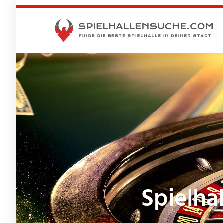
Skip
to
main
content
Spielha