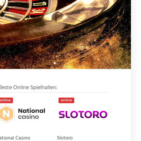
Beste Online Spielhallen:
online
online
ational Casino
Slotoro