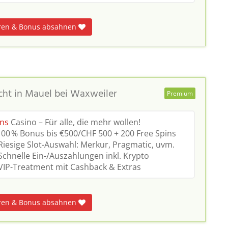
eren & Bonus absahnen
cht in
Mauel bei Waxweiler
Premium
ns
Casino – Für alle, die mehr wollen!
00 % Bonus bis €500/CHF 500 + 200 Free Spins
Riesige Slot-Auswahl: Merkur, Pragmatic, uvm.
Schnelle Ein-/Auszahlungen inkl. Krypto
VIP-Treatment mit Cashback & Extras
eren & Bonus absahnen