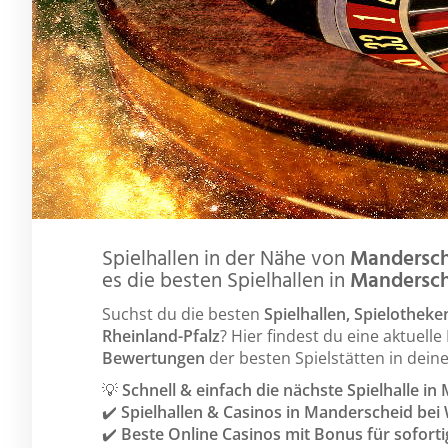
Spielhallen in der Nähe von
Mandersch
es die besten Spielhallen in
Mandersch
Suchst du die besten
Spielhallen, Spielothek
Rheinland-Pfalz
? Hier findest du eine aktuelle
Bewertungen
der besten Spielstätten in dein
💡
Schnell & einfach die nächste Spielhalle i
✔️
Spielhallen & Casinos in Manderscheid bei
✔️
Beste Online Casinos mit Bonus für sofort