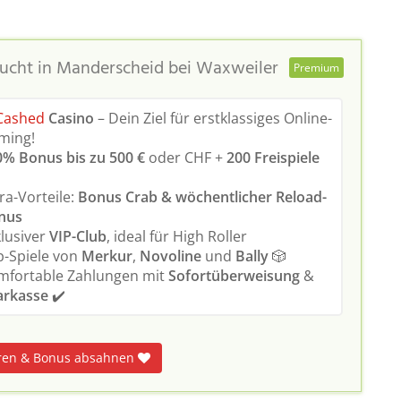
ucht in
Manderscheid bei Waxweiler
Premium
Cashed
Casino
– Dein Ziel für erstklassiges Online-
ming!
0% Bonus bis zu 500 €
oder CHF +
200 Freispiele
ra-Vorteile:
Bonus Crab & wöchentlicher Reload-
nus
lusiver
VIP-Club
, ideal für High Roller
p-Spiele von
Merkur
,
Novoline
und
Bally
🎲
mfortable Zahlungen mit
Sofortüberweisung
&
arkasse
✔️
eren & Bonus absahnen