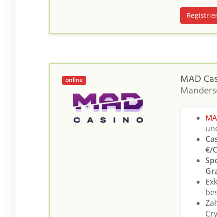
Registri
MAD Cas
online
Manders
MA
un
Ca
€/C
Sp
Gr
Exk
bes
Za
Cr