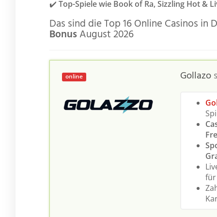
✔️
Top-Spiele wie Book of Ra, Sizzling Hot & L
Das sind die Top 16 Online Casinos in 
Bonus
August 2026
Gollazo
online
Go
Spi
Ca
Fre
Sp
Gr
Liv
für
Za
Kar