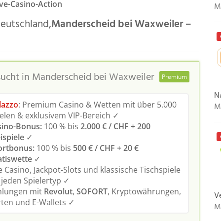
ive-Casino-Action
M
Deutschland,
Manderscheid bei Waxweiler –
sucht in
Manderscheid bei Waxweiler
Premium
N
lazzo
: Premium Casino & Wetten mit über 5.000
M
elen & exklusivem VIP-Bereich ✓
sino-Bonus:
100 % bis
2.000 € / CHF + 200
ispiele
✓
ortbonus:
100 % bis
500 € / CHF + 20 €
atiswette
✓
e Casino, Jackpot-Slots und klassische Tischspiele
 jeden Spielertyp ✓
hlungen mit
Revolut
,
SOFORT
, Kryptowährungen,
V
ten und E-Wallets ✓
M