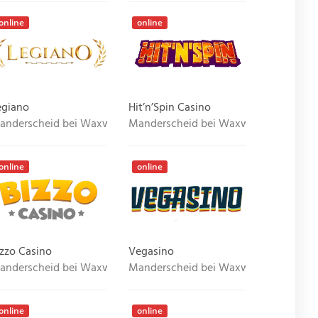
online
online
egiano
Hit’n’Spin Casino
anderscheid bei Waxweiler
Manderscheid bei Waxweiler
online
online
izzo Casino
Vegasino
anderscheid bei Waxweiler
Manderscheid bei Waxweiler
online
online