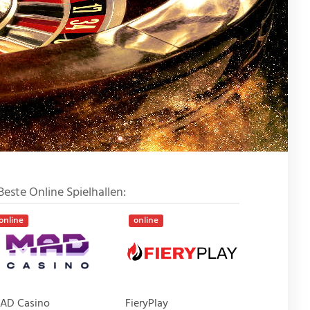
Beste Online Spielhallen:
online
online
AD Casino
FieryPlay