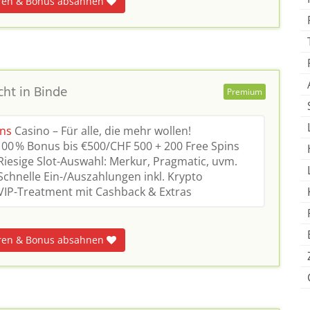
eren & Bonus absahnen
cht in
Binde
Premium
ns
Casino – Für alle, die mehr wollen!
00 % Bonus bis €500/CHF 500 + 200 Free Spins
Riesige Slot-Auswahl: Merkur, Pragmatic, uvm.
Schnelle Ein-/Auszahlungen inkl. Krypto
VIP-Treatment mit Cashback & Extras
eren & Bonus absahnen