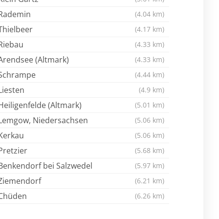
Rademin
(4.04 km)
Thielbeer
(4.17 km)
Riebau
(4.33 km)
Arendsee (Altmark)
(4.33 km)
Schrampe
(4.44 km)
Liesten
(4.9 km)
Heiligenfelde (Altmark)
(5.01 km)
Lemgow, Niedersachsen
(5.06 km)
Kerkau
(5.06 km)
Pretzier
(5.68 km)
Benkendorf bei Salzwedel
(5.97 km)
Ziemendorf
(6.21 km)
Chüden
(6.26 km)