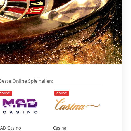
Beste Online Spielhallen:
online
online
AD Casino
Casina