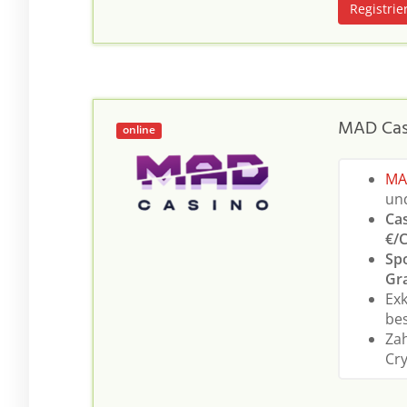
Registri
MAD Cas
online
MA
un
Ca
€/C
Sp
Gr
Exk
bes
Za
Cr