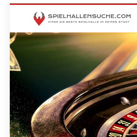
Skip
to
main
content