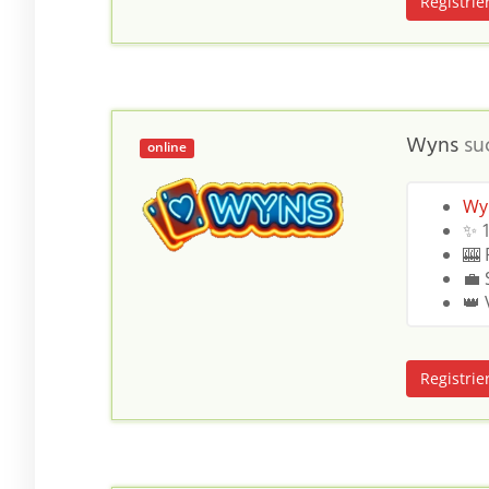
Registri
Wyns
su
online
Wy
✨ 1
🎰 
💼 
👑 
Registri