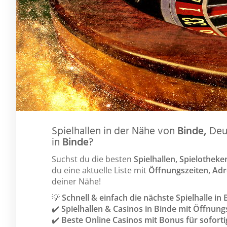
Spielhallen in der Nähe von
Binde,
Deu
in
Binde
?
Suchst du die besten
Spielhallen, Spielothek
du eine aktuelle Liste mit
Öffnungszeiten, Ad
deiner Nähe!
💡
Schnell & einfach die nächste Spielhalle in 
✔️
Spielhallen & Casinos in Binde mit Öffnung
✔️
Beste Online Casinos mit Bonus für sofort