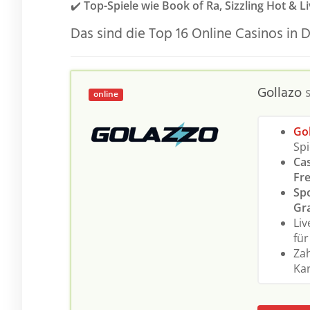
✔️
Top-Spiele wie Book of Ra, Sizzling Hot & L
Das sind die Top 16 Online Casinos in 
Gollazo
online
Go
Spi
Ca
Fre
Sp
Gr
Liv
für
Za
Kar