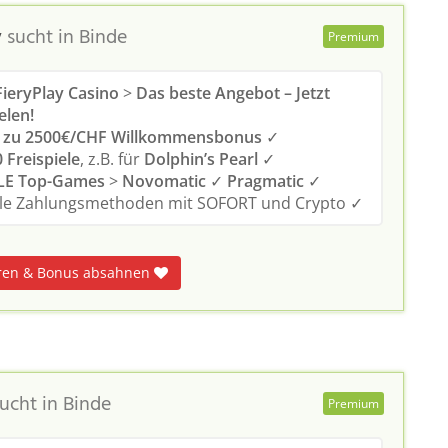
y
sucht in
Binde
Premium
FieryPlay Casino
>
Das beste Angebot – Jetzt
elen!
s zu 2500€/CHF Willkommensbonus
✓
 Freispiele
, z.B. für
Dolphin’s Pearl
✓
LE Top-Games
>
Novomatic
✓
Pragmatic
✓
ele Zahlungsmethoden mit SOFORT und Crypto ✓
eren & Bonus absahnen
ucht in
Binde
Premium