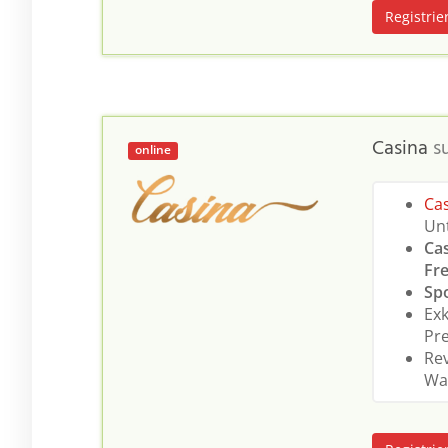
Registri
Casina
s
online
Ca
Un
Ca
Fre
Sp
Exk
Pre
Re
Wal