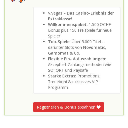
V.Vegas
– Das Casino-Erlebnis der
Extraklasse!
Willkommenspaket:
1.500 €/CHF
Bonus plus 150 Freispiele für neue
Spieler
Top-Spiele:
Über 5.000 Titel –
darunter Slots von
Novomatic
,
Gamomat
& Co.
Flexible Ein- & Auszahlungen:
Akzeptiert Zahlungsmethoden wie
SOFORT und Paysafe
Starke Extras:
Promotions,
Treueboni & exklusives VIP-
Programm
Registrieren & Bonus absahnen