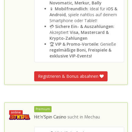
Novomatic, Merkur, Bally
📱
Mobilfreundlich
: Ideal für
iOS &
Android
, spiele nahtlos auf deinem
Smartphone oder Tablet!
💳
Sichere Ein- & Auszahlungen
:
Akzeptiert
Visa, Mastercard &
Krypto-Zahlungen
🏆
VIP & Promo-Vorteile
: Genieße
regelmäßige Boni, Freispiele &
exklusive VIP-Events!
Registrieren & Bonus absahnen
Premium
online
Hit’n’Spin Casino
sucht in
Mechau