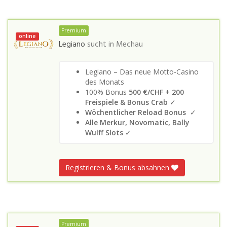
Premium
online
Legiano
sucht in
Mechau
Legiano – Das neue Motto-Casino
des Monats
100% Bonus
500 €/CHF + 200
Freispiele & Bonus Crab
✓
Wöchentlicher Reload Bonus
✓
Alle Merkur, Novomatic, Bally
Wulff Slots
✓
Registrieren & Bonus absahnen
Premium