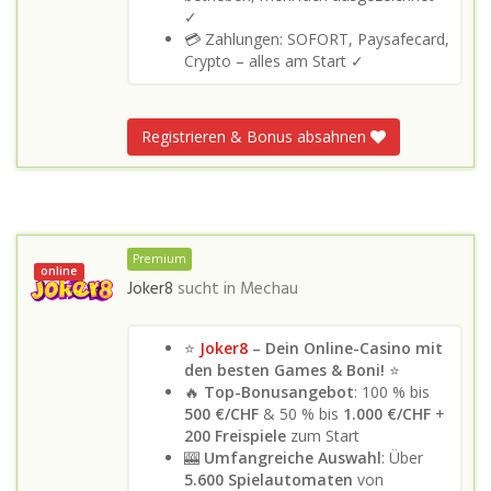
✓
💳 Zahlungen: SOFORT, Paysafecard,
Crypto – alles am Start ✓
Registrieren & Bonus absahnen
Premium
online
Joker8
sucht in
Mechau
⭐
Joker8
– Dein Online-Casino mit
den besten Games & Boni!
⭐
🔥
Top-Bonusangebot
: 100 % bis
500 €/CHF
& 50 % bis
1.000 €/CHF
+
200 Freispiele
zum Start
🎰
Umfangreiche Auswahl
: Über
5.600 Spielautomaten
von