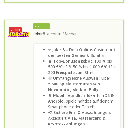
Premium
online
Joker8
sucht in
Mechau
⭐
Joker8 – Dein Online-Casino mit
den besten Games & Boni!
⭐
🔥
Top-Bonusangebot
: 100 % bis
500 €/CHF
& 50 % bis
1.000 €/CHF
+
200 Freispiele
zum Start
🎰
Umfangreiche Auswahl
: Über
5.600 Spielautomaten
von
Novomatic, Merkur, Bally
📱
Mobilfreundlich
: Ideal für
iOS &
Android
, spiele nahtlos auf deinem
Smartphone oder Tablet!
💳
Sichere Ein- & Auszahlungen
:
Akzeptiert
Visa, Mastercard &
Krypto-Zahlungen