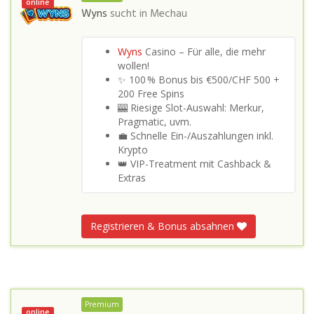
online
Wyns
sucht in
Mechau
Wyns
Casino – Für alle, die mehr
wollen!
✨ 100 % Bonus bis €500/CHF 500 +
200 Free Spins
🎰 Riesige Slot-Auswahl: Merkur,
Pragmatic, uvm.
💼 Schnelle Ein-/Auszahlungen inkl.
Krypto
👑 VIP-Treatment mit Cashback &
Extras
Registrieren & Bonus absahnen
Premium
online