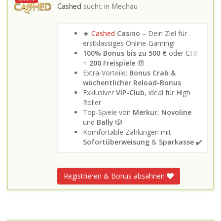
Cashed
sucht in
Mechau
★
Cashed
Casino
– Dein Ziel für
erstklassiges Online-Gaming!
100% Bonus bis zu 500 €
oder CHF
+
200 Freispiele
🤑
Extra-Vorteile:
Bonus Crab &
wöchentlicher Reload-Bonus
Exklusiver
VIP-Club
, ideal für High
Roller
Top-Spiele von
Merkur
,
Novoline
und
Bally
🎲
Komfortable Zahlungen mit
Sofortüberweisung
&
Sparkasse
✔️
Registrieren & Bonus absahnen