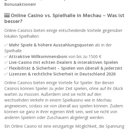
Bonusaktionen
!
🎰
Online Casino vs. Spielhalle in Mechau – Was ist
besser?
Online-Casinos bieten einige entscheidende Vorteile gegenüber
lokalen Spielhallen:
✅
Mehr Spiele & höhere Auszahlungsquoten
als in der
Spielhalle
✅
Attraktive Willkommensboni
von bis zu 1500 €
✅
Live-Casino mit echten Dealern & interaktiven Spielen
✅
Flexibilität & Sicherheit – Spielen von überall & jederzeit
✅
Lizenzen & rechtliche Sicherheit in Deutschland 2026
Online Casinos bieten einige Vorteile für Spieler. Bei diesen
Casinos können Spieler zu jeder Zeit spielen, ohne auf ihr Glück
warten zu müssen. Außerdem sind sie nicht auf den
wechselnden Verkehr in einem Spielkasino wie in Mechau
angewiesen, sodass sie von überall aus spielen können. Zudem
können sie ganz in ihrer eigenen Welt sein, weil sie nicht von
anderen Spielern oder Zuschauern abgelengt werden.
Ein Online Casino ist eine einzigartige Möglichkeit, die Spannung