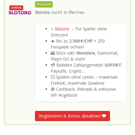
Premium
online
Slotoro
sucht in
Mechau
⭐
Slotoro
– Für Spieler ohne
Grenzen!
🔥 Bis zu
2.500 €/CHF
+ 250
Freispiele sichern
🎰 Slots satt:
Novoline
, Gamomat,
Play’n GO & mehr
💳 Beliebte Zahlungsmittel:
SOFORT
,
Paysafe, Crypto…
💥 Spielen ohne Limits – maximale
Freiheit, maximale Gewinne
🎁 Cashback, Reloads & exklusive
VIP-Angebote
Registrieren & Bonus absahnen