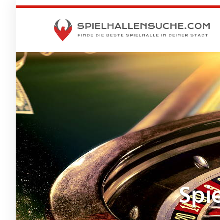
Skip
to
main
content
Spie