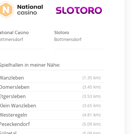
ational Casino
Slotoro
ottmersdorf
Bottmersdorf
Spielhallen in meiner Nähe:
Wanzleben
(1.35 km)
Domersleben
(3.45 km)
Etgersleben
(3.53 km)
Klein Wanzleben
(3.65 km)
Westeregeln
(4.81 km)
Peseckendorf
(5.09 km)
Sülzetal
(5.09 km)