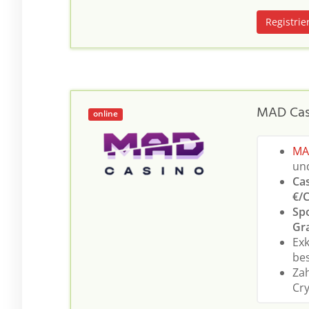
Registri
MAD Cas
online
MA
un
Ca
€/C
Sp
Gr
Exk
bes
Za
Cr