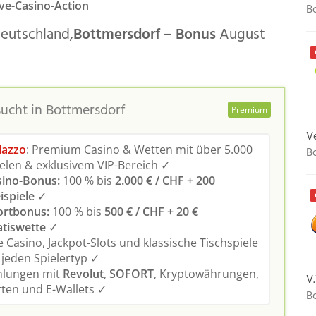
ive-Casino-Action
B
Deutschland,
Bottmersdorf – Bonus
August
sucht in
Bottmersdorf
Premium
V
lazzo
: Premium Casino & Wetten mit über 5.000
B
elen & exklusivem VIP-Bereich ✓
sino-Bonus:
100 % bis
2.000 € / CHF + 200
ispiele
✓
ortbonus:
100 % bis
500 € / CHF + 20 €
atiswette
✓
e Casino, Jackpot-Slots und klassische Tischspiele
 jeden Spielertyp ✓
hlungen mit
Revolut
,
SOFORT
, Kryptowährungen,
V
ten und E-Wallets ✓
B