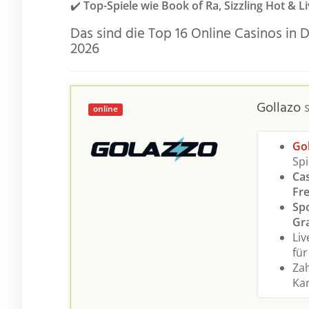
✔️
Top-Spiele wie Book of Ra, Sizzling Hot & L
Das sind die Top 16 Online Casinos in 
2026
Gollazo
online
Go
Spi
Ca
Fre
Sp
Gr
Liv
für
Za
Kar