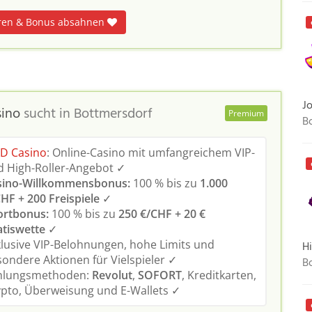
eren & Bonus absahnen
J
ino
sucht in
Bottmersdorf
Premium
B
D Casino
: Online-Casino mit umfangreichem VIP-
d High-Roller-Angebot ✓
sino-Willkommensbonus:
100 % bis zu
1.000
HF + 200 Freispiele
✓
ortbonus:
100 % bis zu
250 €/CHF + 20 €
atiswette
✓
lusive VIP-Belohnungen, hohe Limits und
Hi
ondere Aktionen für Vielspieler ✓
B
hlungsmethoden:
Revolut
,
SOFORT
, Kreditkarten,
ypto, Überweisung und E-Wallets ✓