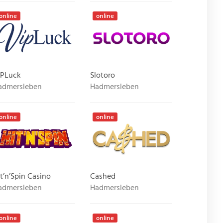
online
online
IPLuck
Slotoro
admersleben
Hadmersleben
online
online
t’n’Spin Casino
Cashed
admersleben
Hadmersleben
online
online