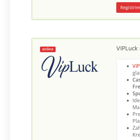
Registri
VIPLuck
online
VI
gl
Ca
Fre
Sp
Ide
Man
Pr
Pl
Za
Kre