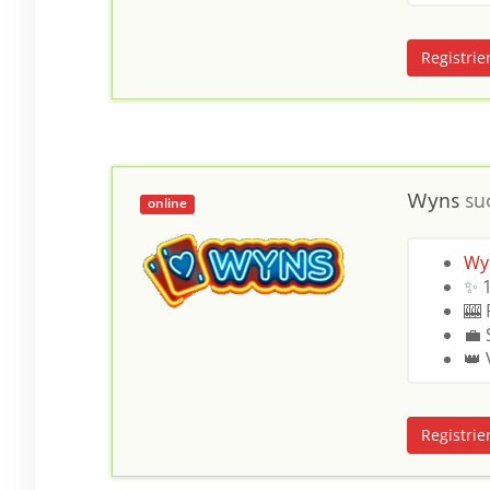
Registri
Wyns
su
online
Wy
✨ 1
🎰 
💼 
👑 
Registri