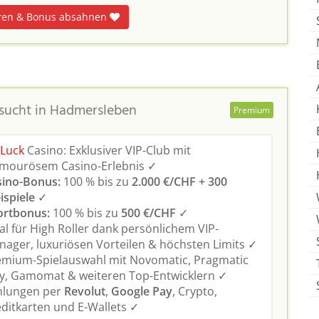
eren & Bonus absahnen
sucht in
Hadmersleben
Premium
PLuck
Casino: Exklusiver VIP-Club mit
amourösem Casino-Erlebnis ✓
sino-Bonus:
100 % bis zu
2.000 €/CHF + 300
ispiele
✓
ortbonus:
100 % bis zu
500 €/CHF
✓
al für High Roller dank persönlichem VIP-
ager, luxuriösen Vorteilen & höchsten Limits ✓
emium-Spielauswahl mit Novomatic, Pragmatic
ay, Gamomat & weiteren Top-Entwicklern ✓
hlungen per
Revolut
,
Google Pay
, Crypto,
ditkarten und E-Wallets ✓