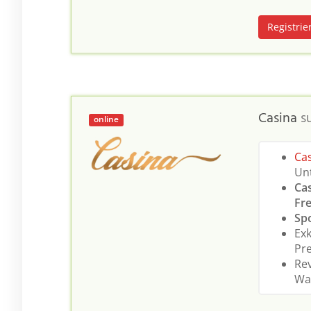
Registri
Casina
s
online
Ca
Un
Ca
Fre
Sp
Exk
Pre
Re
Wal