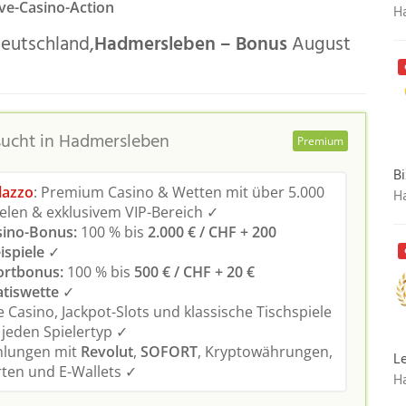
ive-Casino-Action
H
Deutschland,
Hadmersleben – Bonus
August
sucht in
Hadmersleben
Premium
B
lazzo
: Premium Casino & Wetten mit über 5.000
H
elen & exklusivem VIP-Bereich ✓
sino-Bonus:
100 % bis
2.000 € / CHF + 200
ispiele
✓
ortbonus:
100 % bis
500 € / CHF + 20 €
atiswette
✓
e Casino, Jackpot-Slots und klassische Tischspiele
 jeden Spielertyp ✓
hlungen mit
Revolut
,
SOFORT
, Kryptowährungen,
L
ten und E-Wallets ✓
H