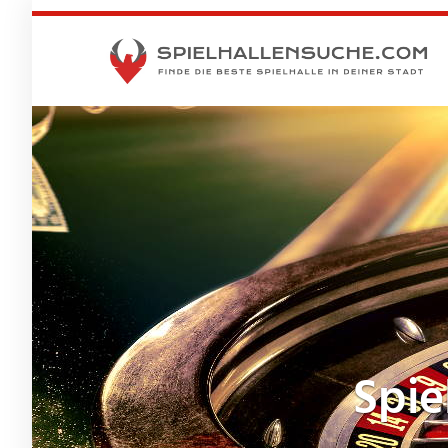
Skip
to
main
content
Spie