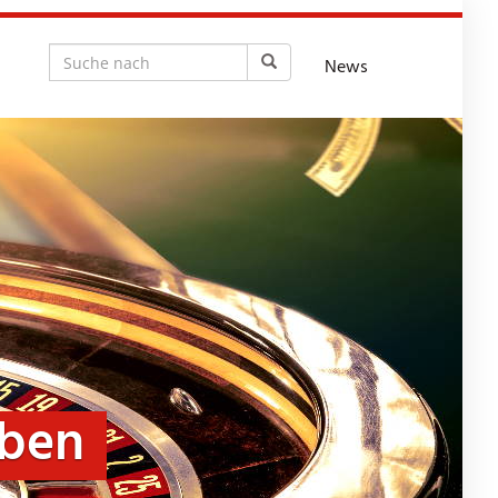
News
ben