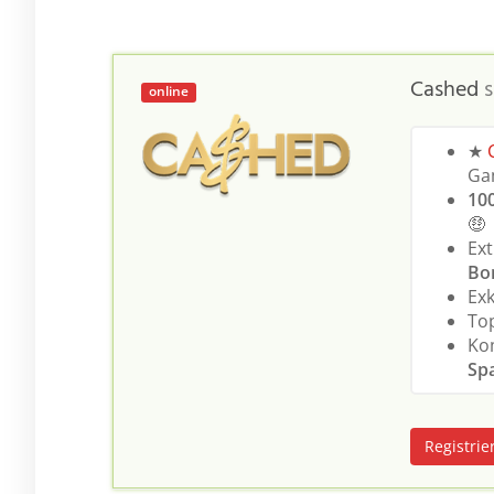
Cashed
s
online
★
Ga
10
🤑
Ext
Bo
Exk
To
Ko
Sp
Registri