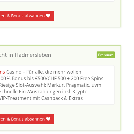
eren & Bonus absahnen
cht in
Hadmersleben
Premium
ns
Casino – Für alle, die mehr wollen!
00 % Bonus bis €500/CHF 500 + 200 Free Spins
Riesige Slot-Auswahl: Merkur, Pragmatic, uvm.
Schnelle Ein-/Auszahlungen inkl. Krypto
VIP-Treatment mit Cashback & Extras
eren & Bonus absahnen