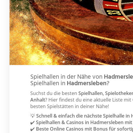
Spielhallen in der Nähe von
Hadmersl
Spielhallen in
Hadmersleben
?
Suchst du die besten
Spielhallen, Spielothek
Anhalt
? Hier findest du eine aktuelle Liste mit
besten Spielstätten in deiner Nähe!
💡
Schnell & einfach die nächste Spielhalle i
✔️
Spielhallen & Casinos in Hadmersleben mit
✔️
Beste Online Casinos mit Bonus für sofort