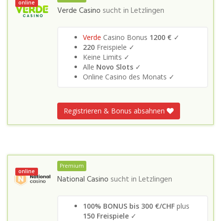
online
Verde Casino
sucht in
Letzlingen
Verde
Casino Bonus
1200 €
✓
220
Freispiele ✓
Keine Limits ✓
Alle
Novo Slots
✓
Online Casino des Monats ✓
Registrieren & Bonus absahnen
Premium
online
National Casino
sucht in
Letzlingen
100% BONUS bis 300 €/CHF
plus
150 Freispiele
✓