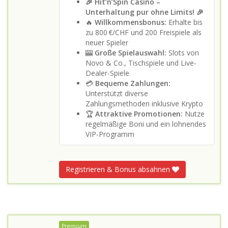
🎉 Hit’n’Spin Casino –
Unterhaltung pur ohne Limits! 🎉
🔥
Willkommensbonus:
Erhalte bis
zu 800 €/CHF und 200 Freispiele als
neuer Spieler
🎰
Große Spielauswahl:
Slots von
Novo & Co., Tischspiele und Live-
Dealer-Spiele
💳
Bequeme Zahlungen:
Unterstützt diverse
Zahlungsmethoden inklusive Krypto
🏆
Attraktive Promotionen:
Nutze
regelmäßige Boni und ein lohnendes
VIP-Programm
Registrieren & Bonus absahnen
Premium