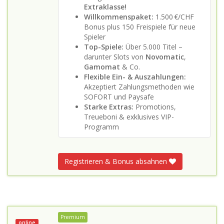
Extraklasse!
Willkommenspaket:
1.500 €/CHF
Bonus plus 150 Freispiele für neue
Spieler
Top-Spiele:
Über 5.000 Titel –
darunter Slots von
Novomatic
,
Gamomat
& Co.
Flexible Ein- & Auszahlungen:
Akzeptiert Zahlungsmethoden wie
SOFORT und Paysafe
Starke Extras:
Promotions,
Treueboni & exklusives VIP-
Programm
Registrieren & Bonus absahnen
Premium
online