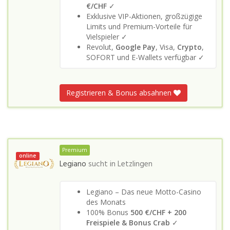
€/CHF
✓
Exklusive VIP-Aktionen, großzügige
Limits und Premium-Vorteile für
Vielspieler ✓
Revolut,
Google Pay
, Visa,
Crypto
,
SOFORT und E-Wallets verfügbar ✓
Registrieren & Bonus absahnen
Premium
online
Legiano
sucht in
Letzlingen
Legiano – Das neue Motto-Casino
des Monats
100% Bonus
500 €/CHF + 200
Freispiele & Bonus Crab
✓