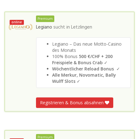
Premium
online
Legiano
sucht in
Letzlingen
Legiano – Das neue Motto-Casino
des Monats
100% Bonus
500 €/CHF + 200
Freispiele & Bonus Crab
✓
Wöchentlicher Reload Bonus
✓
Alle Merkur, Novomatic, Bally
Wulff Slots
✓
Registrieren & Bonus absahnen
Premium