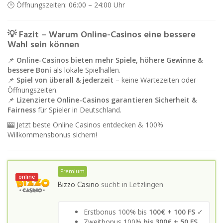
🕒 Öffnungszeiten: 06:00 – 24:00 Uhr
💡 Fazit – Warum Online-Casinos eine bessere
Wahl sein können
📌
Online-Casinos bieten mehr Spiele, höhere Gewinne &
bessere Boni
als lokale Spielhallen.
📌
Spiel von überall & jederzeit
– keine Wartezeiten oder
Öffnungszeiten.
📌
Lizenzierte Online-Casinos garantieren Sicherheit &
Fairness
für Spieler in Deutschland.
🎰 Jetzt beste Online Casinos entdecken & 100%
Willkommensbonus sichern!
Premium
online
Bizzo Casino
sucht in
Letzlingen
Erstbonus 100% bis
100€ + 100 FS
✓
Zweitbonus 100%
bis 300€ + 50 FS