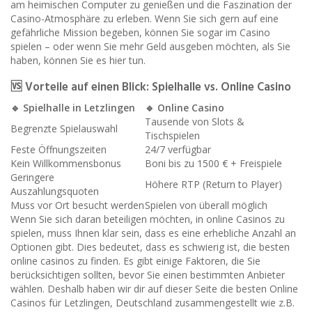
am heimischen Computer zu genießen und die Faszination der
Casino-Atmosphäre zu erleben. Wenn Sie sich gern auf eine
gefährliche Mission begeben, können Sie sogar im Casino
spielen – oder wenn Sie mehr Geld ausgeben möchten, als Sie
haben, können Sie es hier tun.
🆚 Vorteile auf einen Blick: Spielhalle vs. Online Casino
🔹
Spielhalle in Letzlingen
🔹
Online Casino
Tausende von Slots &
Begrenzte Spielauswahl
Tischspielen
Feste Öffnungszeiten
24/7 verfügbar
Kein Willkommensbonus
Boni bis zu 1500 € + Freispiele
Geringere
Höhere RTP (Return to Player)
Auszahlungsquoten
Muss vor Ort besucht werden
Spielen von überall möglich
Wenn Sie sich daran beteiligen möchten, in online Casinos zu
spielen, muss Ihnen klar sein, dass es eine erhebliche Anzahl an
Optionen gibt. Dies bedeutet, dass es schwierig ist, die besten
online casinos zu finden. Es gibt einige Faktoren, die Sie
berücksichtigen sollten, bevor Sie einen bestimmten Anbieter
wählen. Deshalb haben wir dir auf dieser Seite die besten Online
Casinos für Letzlingen, Deutschland zusammengestellt wie z.B.