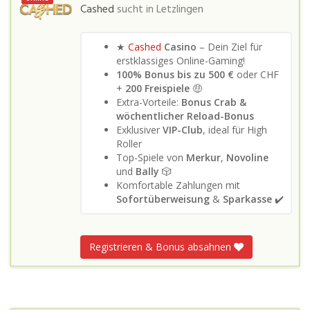
Cashed
sucht in
Letzlingen
★
Cashed
Casino
– Dein Ziel für
erstklassiges Online-Gaming!
100% Bonus bis zu 500 €
oder CHF
+
200 Freispiele
🤑
Extra-Vorteile:
Bonus Crab &
wöchentlicher Reload-Bonus
Exklusiver
VIP-Club
, ideal für High
Roller
Top-Spiele von
Merkur
,
Novoline
und
Bally
🎲
Komfortable Zahlungen mit
Sofortüberweisung
&
Sparkasse
✔️
Registrieren & Bonus absahnen