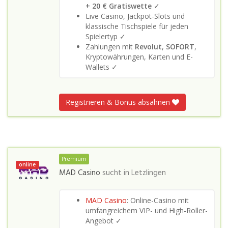
+ 20 € Gratiswette
✓
Live Casino, Jackpot-Slots und
klassische Tischspiele für jeden
Spielertyp ✓
Zahlungen mit
Revolut
,
SOFORT
,
Kryptowährungen, Karten und E-
Wallets ✓
Registrieren & Bonus absahnen
Premium
online
MAD Casino
sucht in
Letzlingen
MAD Casino
: Online-Casino mit
umfangreichem VIP- und High-Roller-
Angebot ✓