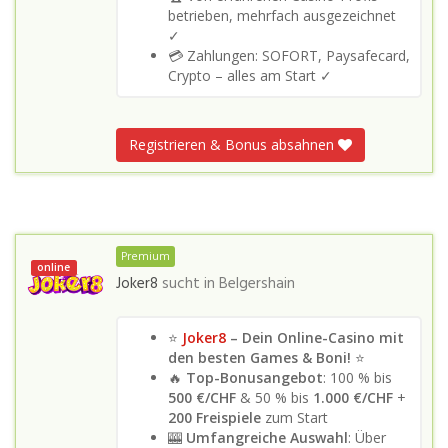
betrieben, mehrfach ausgezeichnet
✓
💳 Zahlungen: SOFORT, Paysafecard,
Crypto – alles am Start ✓
Registrieren & Bonus absahnen
Premium
online
Joker8
sucht in
Belgershain
⭐
Joker8
– Dein Online-Casino mit
den besten Games & Boni!
⭐
🔥
Top-Bonusangebot
: 100 % bis
500 €/CHF
& 50 % bis
1.000 €/CHF
+
200 Freispiele
zum Start
🎰
Umfangreiche Auswahl
: Über