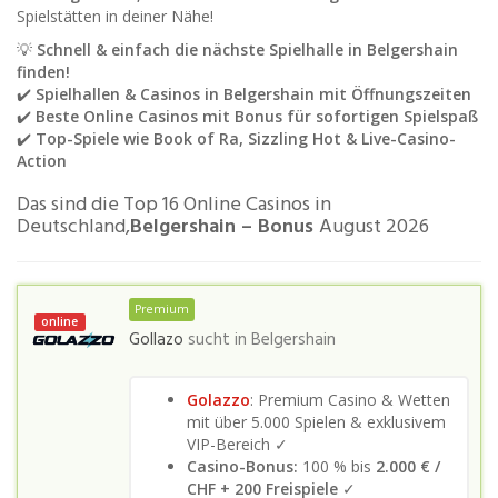
Spielstätten in deiner Nähe!
💡
Schnell & einfach die nächste Spielhalle in Belgershain
finden!
✔️
Spielhallen & Casinos in Belgershain mit Öffnungszeiten
✔️
Beste Online Casinos mit Bonus für sofortigen Spielspaß
✔️
Top-Spiele wie Book of Ra, Sizzling Hot & Live-Casino-
Action
Das sind die Top 16 Online Casinos in
Deutschland,
Belgershain – Bonus
August 2026
Premium
online
Gollazo
sucht in
Belgershain
Golazzo
: Premium Casino & Wetten
mit über 5.000 Spielen & exklusivem
VIP-Bereich ✓
Casino-Bonus:
100 % bis
2.000 € /
CHF + 200 Freispiele
✓