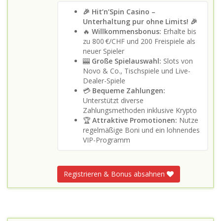
🎉 Hit’n’Spin Casino –
Unterhaltung pur ohne Limits! 🎉
🔥
Willkommensbonus:
Erhalte bis
zu 800 €/CHF und 200 Freispiele als
neuer Spieler
🎰
Große Spielauswahl:
Slots von
Novo & Co., Tischspiele und Live-
Dealer-Spiele
💳
Bequeme Zahlungen:
Unterstützt diverse
Zahlungsmethoden inklusive Krypto
🏆
Attraktive Promotionen:
Nutze
regelmäßige Boni und ein lohnendes
VIP-Programm
Registrieren & Bonus absahnen