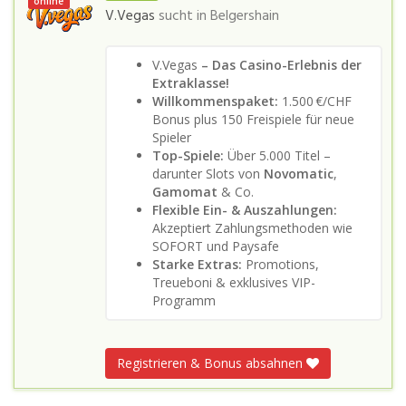
online
V.Vegas
sucht in
Belgershain
V.Vegas
– Das Casino-Erlebnis der
Extraklasse!
Willkommenspaket:
1.500 €/CHF
Bonus plus 150 Freispiele für neue
Spieler
Top-Spiele:
Über 5.000 Titel –
darunter Slots von
Novomatic
,
Gamomat
& Co.
Flexible Ein- & Auszahlungen:
Akzeptiert Zahlungsmethoden wie
SOFORT und Paysafe
Starke Extras:
Promotions,
Treueboni & exklusives VIP-
Programm
Registrieren & Bonus absahnen