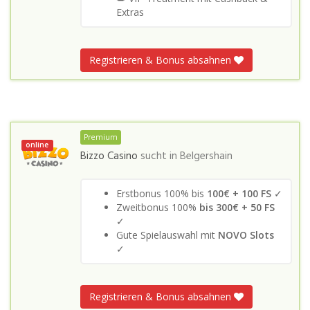
Extras
Registrieren & Bonus absahnen
Premium
online
Bizzo Casino
sucht in
Belgershain
Erstbonus 100% bis
100€ + 100 FS
✓
Zweitbonus 100%
bis 300€ + 50 FS
✓
Gute Spielauswahl mit
NOVO Slots
✓
Registrieren & Bonus absahnen