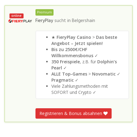
Premium
online
FieryPlay
sucht in
Belgershain
★
FieryPlay Casino
>
Das beste
Angebot – Jetzt spielen!
Bis zu 2500€/CHF
Willkommensbonus
✓
350 Freispiele
, z.B. für
Dolphin’s
Pearl
✓
ALLE Top-Games
>
Novomatic
✓
Pragmatic
✓
Viele Zahlungsmethoden mit
SOFORT und Crypto ✓
Registrieren & Bonus absahnen