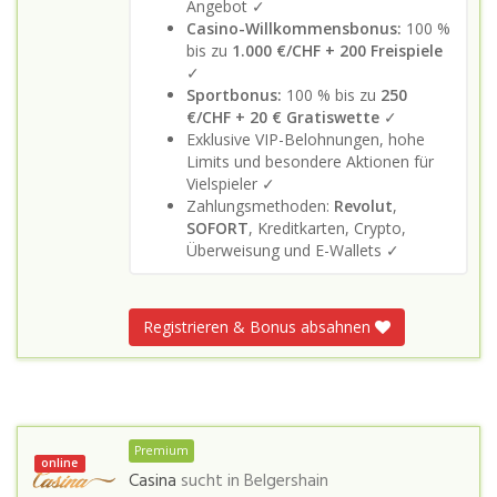
Angebot ✓
Casino-Willkommensbonus:
100 %
bis zu
1.000 €/CHF + 200 Freispiele
✓
Sportbonus:
100 % bis zu
250
€/CHF + 20 € Gratiswette
✓
Exklusive VIP-Belohnungen, hohe
Limits und besondere Aktionen für
Vielspieler ✓
Zahlungsmethoden:
Revolut
,
SOFORT
, Kreditkarten, Crypto,
Überweisung und E-Wallets ✓
Registrieren & Bonus absahnen
Premium
online
Casina
sucht in
Belgershain