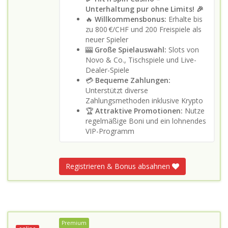
Unterhaltung pur ohne Limits! 🎉
🔥
Willkommensbonus:
Erhalte bis
zu 800 €/CHF und 200 Freispiele als
neuer Spieler
🎰
Große Spielauswahl:
Slots von
Novo & Co., Tischspiele und Live-
Dealer-Spiele
💳
Bequeme Zahlungen:
Unterstützt diverse
Zahlungsmethoden inklusive Krypto
🏆
Attraktive Promotionen:
Nutze
regelmäßige Boni und ein lohnendes
VIP-Programm
Registrieren & Bonus absahnen
Premium