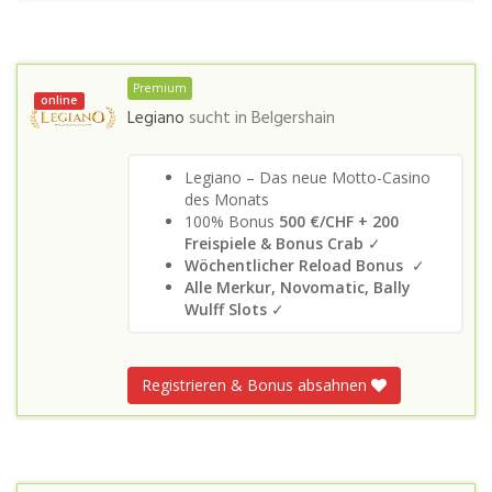
Premium
online
Legiano
sucht in
Belgershain
Legiano – Das neue Motto-Casino
des Monats
100% Bonus
500 €/CHF + 200
Freispiele & Bonus Crab
✓
Wöchentlicher Reload Bonus
✓
Alle Merkur, Novomatic, Bally
Wulff Slots
✓
Registrieren & Bonus absahnen