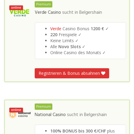
Premium
online
Verde Casino
sucht in
Belgershain
Verde
Casino Bonus
1200 €
✓
220
Freispiele ✓
Keine Limits ✓
Alle
Novo Slots
✓
Online Casino des Monats ✓
Registrieren & Bonus absahnen
Premium
online
National Casino
sucht in
Belgershain
100% BONUS bis 300 €/CHF
plus