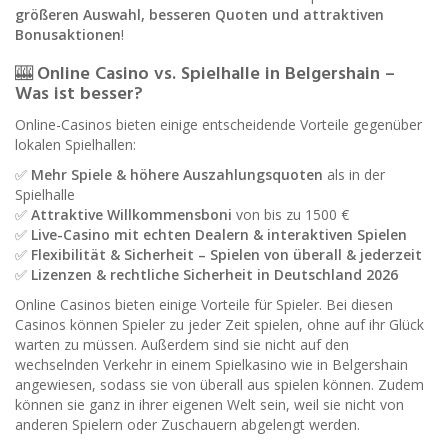
größeren Auswahl, besseren Quoten und attraktiven
Bonusaktionen
!
🎰
Online Casino vs. Spielhalle in Belgershain –
Was ist besser?
Online-Casinos bieten einige entscheidende Vorteile gegenüber
lokalen Spielhallen:
✅
Mehr Spiele & höhere Auszahlungsquoten
als in der
Spielhalle
✅
Attraktive Willkommensboni
von bis zu 1500 €
✅
Live-Casino mit echten Dealern & interaktiven Spielen
✅
Flexibilität & Sicherheit – Spielen von überall & jederzeit
✅
Lizenzen & rechtliche Sicherheit in Deutschland 2026
Online Casinos bieten einige Vorteile für Spieler. Bei diesen
Casinos können Spieler zu jeder Zeit spielen, ohne auf ihr Glück
warten zu müssen. Außerdem sind sie nicht auf den
wechselnden Verkehr in einem Spielkasino wie in Belgershain
angewiesen, sodass sie von überall aus spielen können. Zudem
können sie ganz in ihrer eigenen Welt sein, weil sie nicht von
anderen Spielern oder Zuschauern abgelengt werden.