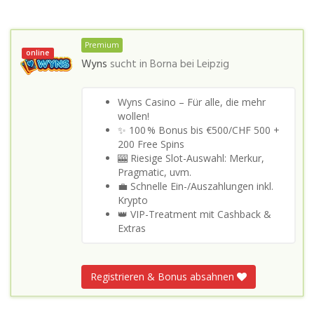
Premium
online
Wyns
sucht in
Borna bei Leipzig
Wyns Casino – Für alle, die mehr
wollen!
✨ 100 % Bonus bis €500/CHF 500 +
200 Free Spins
🎰 Riesige Slot-Auswahl: Merkur,
Pragmatic, uvm.
💼 Schnelle Ein-/Auszahlungen inkl.
Krypto
👑 VIP-Treatment mit Cashback &
Extras
Registrieren & Bonus absahnen