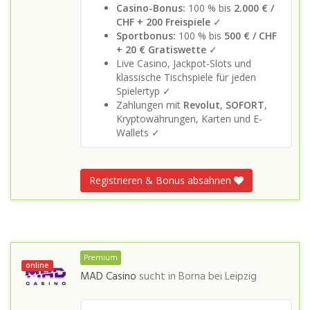
Casino-Bonus:
100 % bis
2.000 € /
CHF + 200 Freispiele
✓
Sportbonus:
100 % bis
500 € / CHF
+ 20 € Gratiswette
✓
Live Casino, Jackpot-Slots und
klassische Tischspiele für jeden
Spielertyp ✓
Zahlungen mit
Revolut
,
SOFORT
,
Kryptowährungen, Karten und E-
Wallets ✓
Registrieren & Bonus absahnen
Premium
online
MAD Casino
sucht in
Borna bei Leipzig