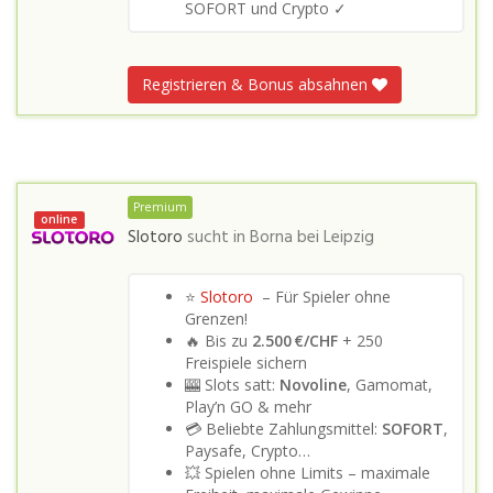
SOFORT und Crypto ✓
Registrieren & Bonus absahnen
Premium
online
Slotoro
sucht in
Borna bei Leipzig
⭐
Slotoro
– Für Spieler ohne
Grenzen!
🔥 Bis zu
2.500 €/CHF
+ 250
Freispiele sichern
🎰 Slots satt:
Novoline
, Gamomat,
Play’n GO & mehr
💳 Beliebte Zahlungsmittel:
SOFORT
,
Paysafe, Crypto…
💥 Spielen ohne Limits – maximale