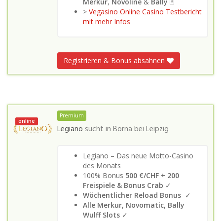
Merkur
,
Novoline
&
Bally
🃏
>
Vegasino Online Casino Testbericht
mit mehr Infos
Registrieren & Bonus absahnen
Premium
online
Legiano
sucht in
Borna bei Leipzig
Legiano – Das neue Motto-Casino
des Monats
100% Bonus
500 €/CHF + 200
Freispiele & Bonus Crab
✓
Wöchentlicher Reload Bonus
✓
Alle Merkur, Novomatic, Bally
Wulff Slots
✓