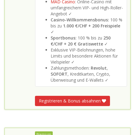
MAD Casino
: Online-Casino mit
umfangreichem VIP- und High-Roller-
Angebot ✓
Casino-Willkommensbonus:
100 %
bis zu
1.000 €/CHF + 200 Freispiele
✓
Sportbonus:
100 % bis zu
250
€/CHF + 20 € Gratiswette
✓
Exklusive VIP-Belohnungen, hohe
Limits und besondere Aktionen für
Vielspieler ✓
Zahlungsmethoden:
Revolut
,
SOFORT
, Kreditkarten, Crypto,
Überweisung und E-Wallets ✓
Registrieren & Bonus absahnen
Premium