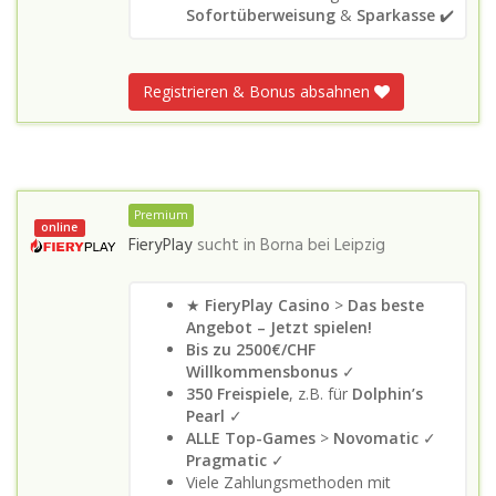
Sofortüberweisung
&
Sparkasse
✔️
Registrieren & Bonus absahnen
Premium
online
FieryPlay
sucht in
Borna bei Leipzig
★
FieryPlay Casino
>
Das beste
Angebot – Jetzt spielen!
Bis zu 2500€/CHF
Willkommensbonus
✓
350 Freispiele
, z.B. für
Dolphin’s
Pearl
✓
ALLE Top-Games
>
Novomatic
✓
Pragmatic
✓
Viele Zahlungsmethoden mit