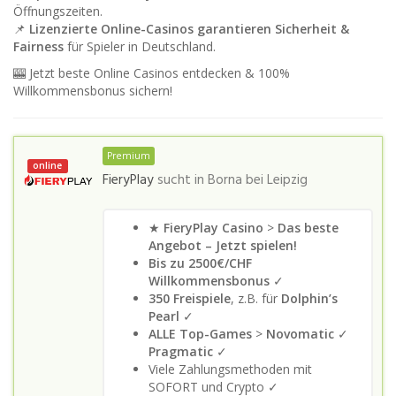
Öffnungszeiten.
📌
Lizenzierte Online-Casinos garantieren Sicherheit &
Fairness
für Spieler in Deutschland.
🎰 Jetzt beste Online Casinos entdecken & 100%
Willkommensbonus sichern!
Premium
online
FieryPlay
sucht in
Borna bei Leipzig
★
FieryPlay Casino
>
Das beste
Angebot – Jetzt spielen!
Bis zu 2500€/CHF
Willkommensbonus
✓
350 Freispiele
, z.B. für
Dolphin’s
Pearl
✓
ALLE Top-Games
>
Novomatic
✓
Pragmatic
✓
Viele Zahlungsmethoden mit
SOFORT und Crypto ✓