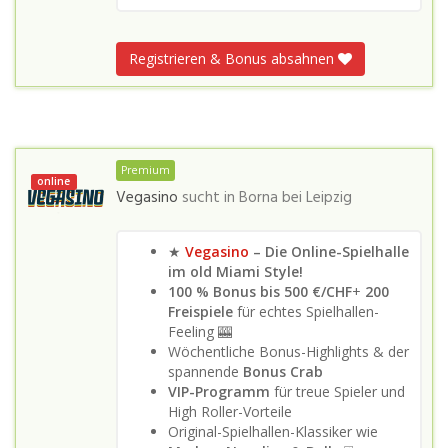
Registrieren & Bonus absahnen
Premium
online
Vegasino
sucht in
Borna bei Leipzig
★
Vegasino
– Die Online-Spielhalle
im old Miami Style!
100 % Bonus bis 500 €/CHF
+
200
Freispiele
für echtes Spielhallen-
Feeling 🎰
Wöchentliche Bonus-Highlights & der
spannende
Bonus Crab
VIP-Programm
für treue Spieler und
High Roller-Vorteile
Original-Spielhallen-Klassiker wie