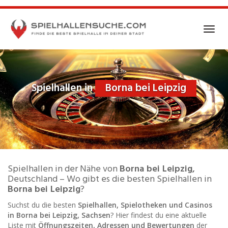
Skip
to
main
Toggl
content
navig
Spielhallen in
Borna bei Leipzig
Spielhallen in der Nähe von
Borna bei Leipzig,
Deutschland – Wo gibt es die besten Spielhallen in
Borna bei Leipzig
?
Suchst du die besten
Spielhallen, Spielotheken und Casinos
in Borna bei Leipzig, Sachsen
? Hier findest du eine aktuelle
Liste mit
Öffnungszeiten, Adressen und Bewertungen
der