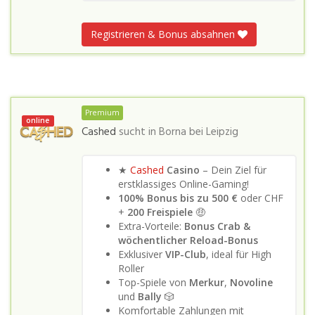
Registrieren & Bonus absahnen
Premium
online
Cashed
sucht in
Borna bei Leipzig
★
Cashed
Casino
– Dein Ziel für
erstklassiges Online-Gaming!
100% Bonus bis zu 500 €
oder CHF
+
200 Freispiele
🤑
Extra-Vorteile:
Bonus Crab &
wöchentlicher Reload-Bonus
Exklusiver
VIP-Club
, ideal für High
Roller
Top-Spiele von
Merkur
,
Novoline
und
Bally
🎲
Komfortable Zahlungen mit