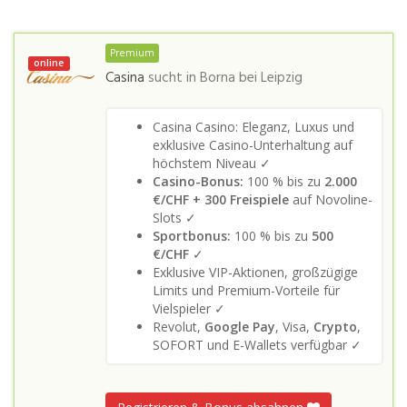
Premium
online
Casina
sucht in
Borna bei Leipzig
Casina Casino: Eleganz, Luxus und
exklusive Casino-Unterhaltung auf
höchstem Niveau ✓
Casino-Bonus:
100 % bis zu
2.000
€/CHF + 300 Freispiele
auf Novoline-
Slots ✓
Sportbonus:
100 % bis zu
500
€/CHF
✓
Exklusive VIP-Aktionen, großzügige
Limits und Premium-Vorteile für
Vielspieler ✓
Revolut,
Google Pay
, Visa,
Crypto
,
SOFORT und E-Wallets verfügbar ✓