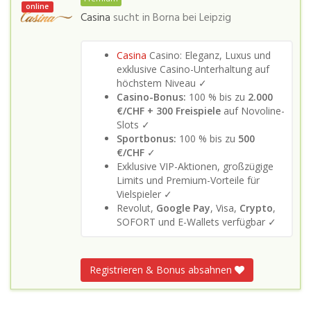
online
Casina
sucht in
Borna bei Leipzig
Casina
Casino: Eleganz, Luxus und
exklusive Casino-Unterhaltung auf
höchstem Niveau ✓
Casino-Bonus:
100 % bis zu
2.000
€/CHF + 300 Freispiele
auf Novoline-
Slots ✓
Sportbonus:
100 % bis zu
500
€/CHF
✓
Exklusive VIP-Aktionen, großzügige
Limits und Premium-Vorteile für
Vielspieler ✓
Revolut,
Google Pay
, Visa,
Crypto
,
SOFORT und E-Wallets verfügbar ✓
Registrieren & Bonus absahnen