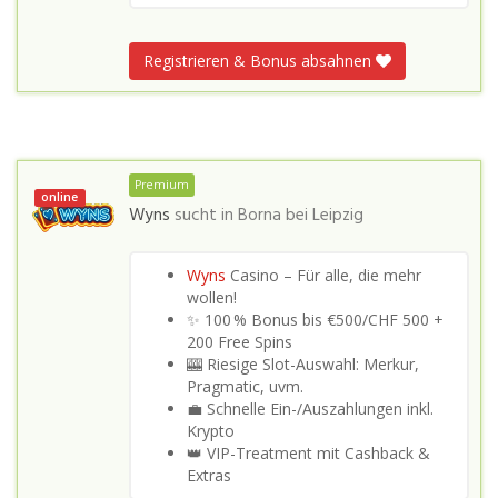
Registrieren & Bonus absahnen
Premium
online
Wyns
sucht in
Borna bei Leipzig
Wyns
Casino – Für alle, die mehr
wollen!
✨ 100 % Bonus bis €500/CHF 500 +
200 Free Spins
🎰 Riesige Slot-Auswahl: Merkur,
Pragmatic, uvm.
💼 Schnelle Ein-/Auszahlungen inkl.
Krypto
👑 VIP-Treatment mit Cashback &
Extras