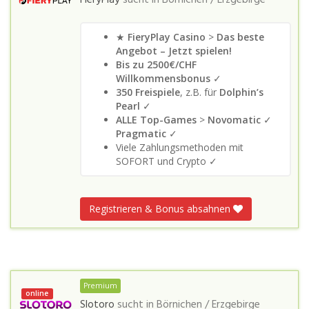
FieryPlay
sucht in
Börnichen / Erzgebirge
★
FieryPlay Casino
>
Das beste
Angebot – Jetzt spielen!
Bis zu 2500€/CHF
Willkommensbonus
✓
350 Freispiele
, z.B. für
Dolphin’s
Pearl
✓
ALLE Top-Games
>
Novomatic
✓
Pragmatic
✓
Viele Zahlungsmethoden mit
SOFORT und Crypto ✓
Registrieren & Bonus absahnen
Premium
online
Slotoro
sucht in
Börnichen / Erzgebirge