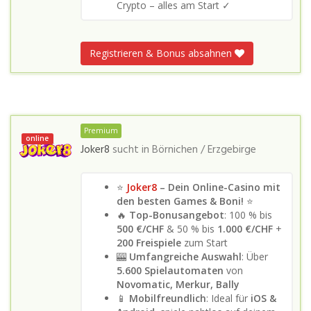
Crypto – alles am Start ✓
Registrieren & Bonus absahnen
Premium
online
Joker8
sucht in
Börnichen / Erzgebirge
⭐
Joker8
– Dein Online-Casino mit
den besten Games & Boni!
⭐
🔥
Top-Bonusangebot
: 100 % bis
500 €/CHF
& 50 % bis
1.000 €/CHF
+
200 Freispiele
zum Start
🎰
Umfangreiche Auswahl
: Über
5.600 Spielautomaten
von
Novomatic, Merkur, Bally
📱
Mobilfreundlich
: Ideal für
iOS &