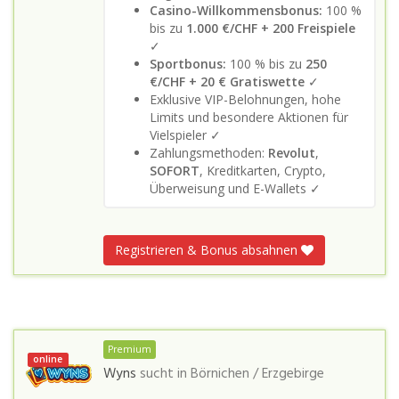
Casino-Willkommensbonus:
100 %
bis zu
1.000 €/CHF + 200 Freispiele
✓
Sportbonus:
100 % bis zu
250
€/CHF + 20 € Gratiswette
✓
Exklusive VIP-Belohnungen, hohe
Limits und besondere Aktionen für
Vielspieler ✓
Zahlungsmethoden:
Revolut
,
SOFORT
, Kreditkarten, Crypto,
Überweisung und E-Wallets ✓
Registrieren & Bonus absahnen
Premium
online
Wyns
sucht in
Börnichen / Erzgebirge