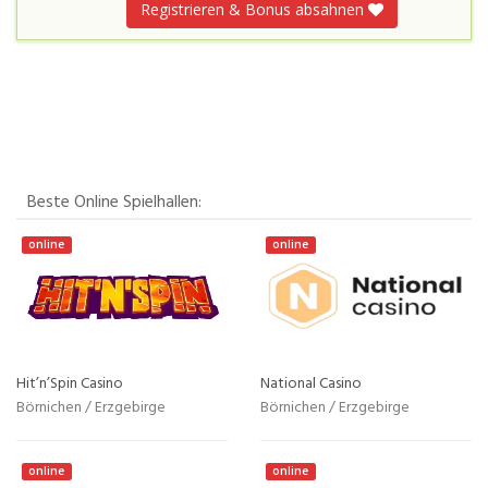
Registrieren & Bonus absahnen
Beste Online Spielhallen:
online
online
Hit’n’Spin Casino
National Casino
Börnichen / Erzgebirge
Börnichen / Erzgebirge
online
online