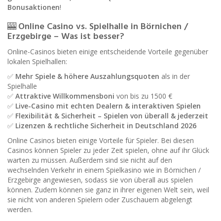
Bonusaktionen
!
🎰
Online Casino vs. Spielhalle in Börnichen /
Erzgebirge – Was ist besser?
Online-Casinos bieten einige entscheidende Vorteile gegenüber
lokalen Spielhallen:
✅
Mehr Spiele & höhere Auszahlungsquoten
als in der
Spielhalle
✅
Attraktive Willkommensboni
von bis zu 1500 €
✅
Live-Casino mit echten Dealern & interaktiven Spielen
✅
Flexibilität & Sicherheit – Spielen von überall & jederzeit
✅
Lizenzen & rechtliche Sicherheit in Deutschland 2026
Online Casinos bieten einige Vorteile für Spieler. Bei diesen
Casinos können Spieler zu jeder Zeit spielen, ohne auf ihr Glück
warten zu müssen. Außerdem sind sie nicht auf den
wechselnden Verkehr in einem Spielkasino wie in Börnichen /
Erzgebirge angewiesen, sodass sie von überall aus spielen
können. Zudem können sie ganz in ihrer eigenen Welt sein, weil
sie nicht von anderen Spielern oder Zuschauern abgelengt
werden.