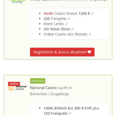
Verde
Casino Bonus
1200 €
✓
220
Freispiele ✓
Keine Limits ✓
Alle
Novo Slots
✓
Online Casino des Monats ✓
Registrieren & Bonus absahnen
Premium
online
National Casino
sucht in
Börnichen / Erzgebirge
100% BONUS bis 300 €/CHF
plus
150 Freispiele
✓