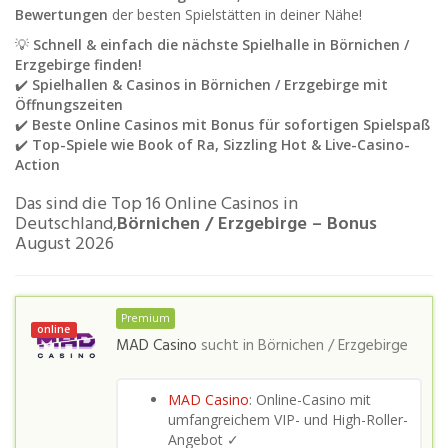
Bewertungen
der besten Spielstätten in deiner Nähe!
💡
Schnell & einfach die nächste Spielhalle in Börnichen /
Erzgebirge finden!
✔️
Spielhallen & Casinos in Börnichen / Erzgebirge mit
Öffnungszeiten
✔️
Beste Online Casinos mit Bonus für sofortigen Spielspaß
✔️
Top-Spiele wie Book of Ra, Sizzling Hot & Live-Casino-
Action
Das sind die Top 16 Online Casinos in
Deutschland,
Börnichen / Erzgebirge – Bonus
August 2026
Premium
online
MAD Casino
sucht in
Börnichen / Erzgebirge
MAD Casino
: Online-Casino mit
umfangreichem VIP- und High-Roller-
Angebot ✓