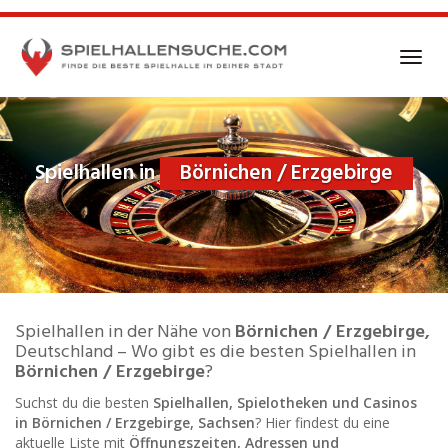
Skip
to
main
Toggl
content
navig
Spielhallen in
Börnichen / Erzgebirge
Spielhallen in der Nähe von
Börnichen / Erzgebirge,
Deutschland – Wo gibt es die besten Spielhallen in
Börnichen / Erzgebirge
?
Suchst du die besten
Spielhallen, Spielotheken und Casinos
in Börnichen / Erzgebirge, Sachsen
? Hier findest du eine
aktuelle Liste mit
Öffnungszeiten, Adressen und