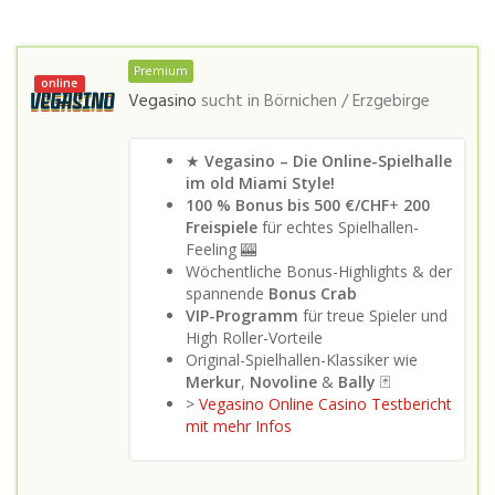
Premium
online
Vegasino
sucht in
Börnichen / Erzgebirge
★
Vegasino – Die Online-Spielhalle
im old Miami Style!
100 % Bonus bis 500 €/CHF
+
200
Freispiele
für echtes Spielhallen-
Feeling 🎰
Wöchentliche Bonus-Highlights & der
spannende
Bonus Crab
VIP-Programm
für treue Spieler und
High Roller-Vorteile
Original-Spielhallen-Klassiker wie
Merkur
,
Novoline
&
Bally
🃏
>
Vegasino Online Casino Testbericht
mit mehr Infos