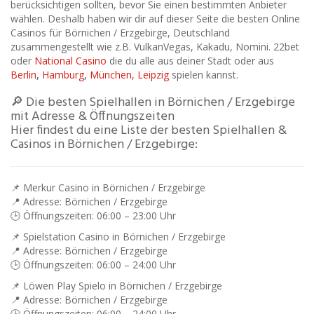
berücksichtigen sollten, bevor Sie einen bestimmten Anbieter
wählen. Deshalb haben wir dir auf dieser Seite die besten Online
Casinos für Börnichen / Erzgebirge, Deutschland
zusammengestellt wie z.B. VulkanVegas, Kakadu, Nomini. 22bet
oder
National Casino
die du alle aus deiner Stadt oder aus
Berlin
,
Hamburg
,
München,
Leipzig
spielen kannst.
🔎 Die besten Spielhallen in Börnichen / Erzgebirge
mit Adresse & Öffnungszeiten
Hier findest du eine Liste der besten Spielhallen &
Casinos in Börnichen / Erzgebirge:
📌 Merkur Casino in Börnichen / Erzgebirge
📍 Adresse: Börnichen / Erzgebirge
🕒 Öffnungszeiten: 06:00 – 23:00 Uhr
📌 Spielstation Casino in Börnichen / Erzgebirge
📍 Adresse: Börnichen / Erzgebirge
🕒 Öffnungszeiten: 06:00 – 24:00 Uhr
📌 Löwen Play Spielo in Börnichen / Erzgebirge
📍 Adresse: Börnichen / Erzgebirge
🕒 Öffnungszeiten: 06:00 – 24:00 Uhr