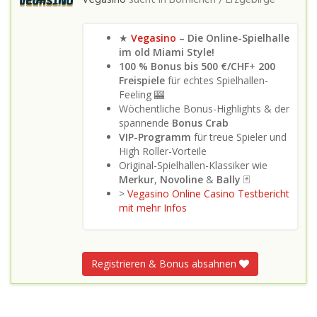
Vegasino
sucht in
Börnichen / Erzgebirge
★
Vegasino
– Die Online-Spielhalle
im old Miami Style!
100 % Bonus bis 500 €/CHF
+
200
Freispiele
für echtes Spielhallen-
Feeling 🎰
Wöchentliche Bonus-Highlights & der
spannende
Bonus Crab
VIP-Programm
für treue Spieler und
High Roller-Vorteile
Original-Spielhallen-Klassiker wie
Merkur
,
Novoline
&
Bally
🃏
>
Vegasino Online Casino Testbericht
mit mehr Infos
Registrieren & Bonus absahnen