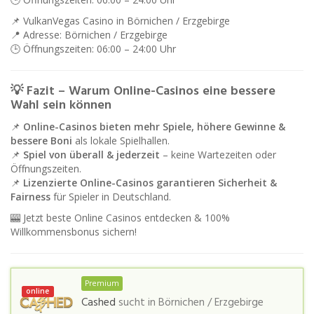
📌 VulkanVegas Casino in Börnichen / Erzgebirge
📍 Adresse: Börnichen / Erzgebirge
🕒 Öffnungszeiten: 06:00 – 24:00 Uhr
💡 Fazit – Warum Online-Casinos eine bessere
Wahl sein können
📌
Online-Casinos bieten mehr Spiele, höhere Gewinne &
bessere Boni
als lokale Spielhallen.
📌
Spiel von überall & jederzeit
– keine Wartezeiten oder
Öffnungszeiten.
📌
Lizenzierte Online-Casinos garantieren Sicherheit &
Fairness
für Spieler in Deutschland.
🎰 Jetzt beste Online Casinos entdecken & 100%
Willkommensbonus sichern!
Premium
online
Cashed
sucht in
Börnichen / Erzgebirge