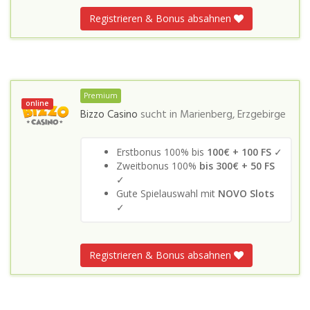
Registrieren & Bonus absahnen
Premium
online
Bizzo Casino
sucht in
Marienberg, Erzgebirge
Erstbonus 100% bis
100€ + 100 FS
✓
Zweitbonus 100%
bis 300€ + 50 FS
✓
Gute Spielauswahl mit
NOVO Slots
✓
Registrieren & Bonus absahnen