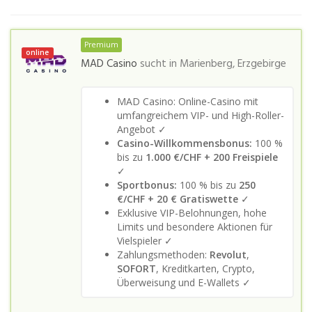
Premium
online
MAD Casino
sucht in
Marienberg, Erzgebirge
MAD Casino: Online-Casino mit
umfangreichem VIP- und High-Roller-
Angebot ✓
Casino-Willkommensbonus:
100 %
bis zu
1.000 €/CHF + 200 Freispiele
✓
Sportbonus:
100 % bis zu
250
€/CHF + 20 € Gratiswette
✓
Exklusive VIP-Belohnungen, hohe
Limits und besondere Aktionen für
Vielspieler ✓
Zahlungsmethoden:
Revolut
,
SOFORT
, Kreditkarten, Crypto,
Überweisung und E-Wallets ✓