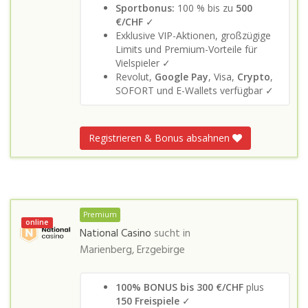
Sportbonus:
100 % bis zu
500
€/CHF
✓
Exklusive VIP-Aktionen, großzügige
Limits und Premium-Vorteile für
Vielspieler ✓
Revolut,
Google Pay
, Visa,
Crypto
,
SOFORT und E-Wallets verfügbar ✓
Registrieren & Bonus absahnen
Premium
online
National Casino
sucht in
Marienberg, Erzgebirge
100% BONUS bis 300 €/CHF
plus
150 Freispiele
✓