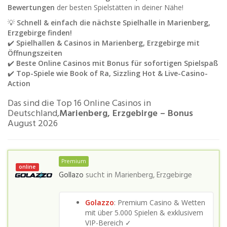
Bewertungen
der besten Spielstätten in deiner Nähe!
💡
Schnell & einfach die nächste Spielhalle in Marienberg,
Erzgebirge finden!
✔️
Spielhallen & Casinos in Marienberg, Erzgebirge mit
Öffnungszeiten
✔️
Beste Online Casinos mit Bonus für sofortigen Spielspaß
✔️
Top-Spiele wie Book of Ra, Sizzling Hot & Live-Casino-
Action
Das sind die Top 16 Online Casinos in
Deutschland,
Marienberg, Erzgebirge – Bonus
August 2026
Premium
online
Gollazo
sucht in
Marienberg, Erzgebirge
Golazzo
: Premium Casino & Wetten
mit über 5.000 Spielen & exklusivem
VIP-Bereich ✓