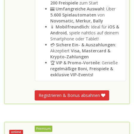
200 Freispiele
zum Start
🎰
Umfangreiche Auswahl
: Über
5.600 Spielautomaten
von
Novomatic, Merkur, Bally
📱
Mobilfreundlich
: Ideal für
iOS &
Android
, spiele nahtlos auf deinem
Smartphone oder Tablet!
💳
Sichere Ein- & Auszahlungen
:
Akzeptiert
Visa, Mastercard &
Krypto-Zahlungen
🏆
VIP & Promo-Vorteile
: Genieße
regelmäßige Boni, Freispiele &
exklusive VIP-Events!
Registrieren & Bonus absahnen
Premium
online