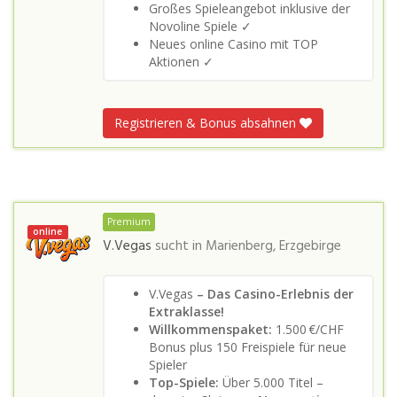
Großes Spieleangebot inklusive der
Novoline Spiele ✓
Neues online Casino mit TOP
Aktionen ✓
Registrieren & Bonus absahnen
Premium
online
V.Vegas
sucht in
Marienberg, Erzgebirge
V.Vegas
– Das Casino-Erlebnis der
Extraklasse!
Willkommenspaket:
1.500 €/CHF
Bonus plus 150 Freispiele für neue
Spieler
Top-Spiele:
Über 5.000 Titel –