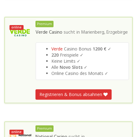
Premium
online
Verde Casino
sucht in
Marienberg, Erzgebirge
Verde
Casino Bonus
1200 €
✓
220
Freispiele ✓
Keine Limits ✓
Alle
Novo Slots
✓
Online Casino des Monats ✓
Registrieren & Bonus absahnen
Premium
online