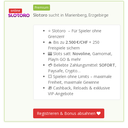
Premium
online
Slotoro
sucht in
Marienberg, Erzgebirge
⭐ Slotoro – Für Spieler ohne
Grenzen!
🔥 Bis zu
2.500 €/CHF
+ 250
Freispiele sichern
🎰 Slots satt:
Novoline
, Gamomat,
Play’n GO & mehr
💳 Beliebte Zahlungsmittel:
SOFORT
,
Paysafe, Crypto…
💥 Spielen ohne Limits – maximale
Freiheit, maximale Gewinne
🎁 Cashback, Reloads & exklusive
VIP-Angebote
Registrieren & Bonus absahnen