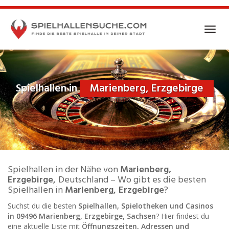
Skip
to
main
Toggl
content
navig
Spielhallen in
Marienberg, Erzgebirge
Spielhallen in der Nähe von
Marienberg,
Erzgebirge,
Deutschland – Wo gibt es die besten
Spielhallen in
Marienberg, Erzgebirge
?
Suchst du die besten
Spielhallen, Spielotheken und Casinos
in 09496 Marienberg, Erzgebirge, Sachsen
? Hier findest du
eine aktuelle Liste mit
Öffnungszeiten, Adressen und