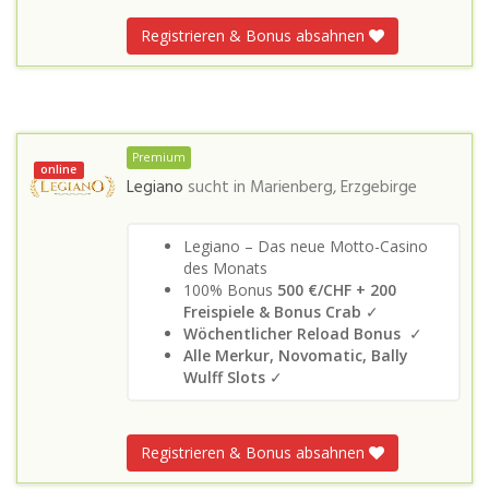
Registrieren & Bonus absahnen
Premium
online
Legiano
sucht in
Marienberg, Erzgebirge
Legiano – Das neue Motto-Casino
des Monats
100% Bonus
500 €/CHF + 200
Freispiele & Bonus Crab
✓
Wöchentlicher Reload Bonus
✓
Alle Merkur, Novomatic, Bally
Wulff Slots
✓
Registrieren & Bonus absahnen