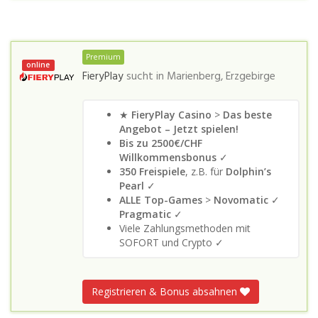
Premium
online
FieryPlay
sucht in
Marienberg, Erzgebirge
★
FieryPlay Casino
>
Das beste
Angebot – Jetzt spielen!
Bis zu 2500€/CHF
Willkommensbonus
✓
350 Freispiele
, z.B. für
Dolphin’s
Pearl
✓
ALLE Top-Games
>
Novomatic
✓
Pragmatic
✓
Viele Zahlungsmethoden mit
SOFORT und Crypto ✓
Registrieren & Bonus absahnen