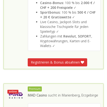
Casino-Bonus:
100 % bis
2.000 € /
CHF + 200 Freispiele
✓
Sportbonus:
100 % bis
500 € / CHF
+ 20 € Gratiswette
✓
Live Casino, Jackpot-Slots und
klassische Tischspiele für jeden
Spielertyp ✓
Zahlungen mit
Revolut
,
SOFORT
,
Kryptowährungen, Karten und E-
Wallets ✓
Registrieren & Bonus absahnen
Premium
online
MAD Casino
sucht in
Marienberg, Erzgebirge