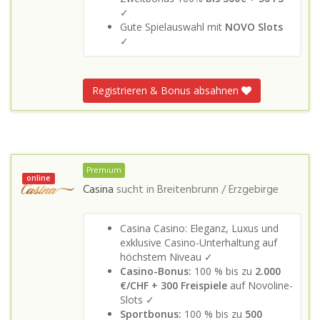
✓
Gute Spielauswahl mit
NOVO Slots
✓
Registrieren & Bonus absahnen
Premium
online
Casina
sucht in
Breitenbrunn / Erzgebirge
Casina Casino: Eleganz, Luxus und
exklusive Casino-Unterhaltung auf
höchstem Niveau ✓
Casino-Bonus:
100 % bis zu
2.000
€/CHF + 300 Freispiele
auf Novoline-
Slots ✓
Sportbonus:
100 % bis zu
500