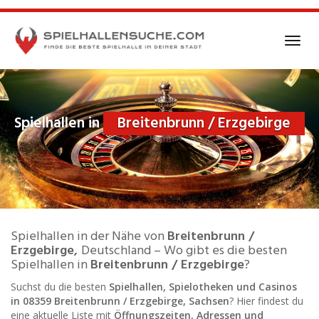
Skip
to
main
Toggl
content
navig
Spielhallen in
Breitenbrunn / Erzgebirge
Spielhallen in der Nähe von
Breitenbrunn /
Erzgebirge,
Deutschland – Wo gibt es die besten
Spielhallen in
Breitenbrunn / Erzgebirge
?
Suchst du die besten
Spielhallen, Spielotheken und Casinos
in 08359 Breitenbrunn / Erzgebirge, Sachsen
? Hier findest du
eine aktuelle Liste mit
Öffnungszeiten, Adressen und