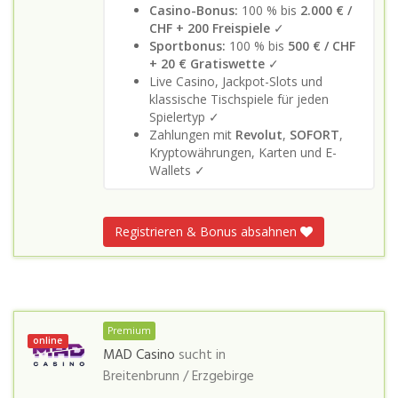
Casino-Bonus:
100 % bis
2.000 € /
CHF + 200 Freispiele
✓
Sportbonus:
100 % bis
500 € / CHF
+ 20 € Gratiswette
✓
Live Casino, Jackpot-Slots und
klassische Tischspiele für jeden
Spielertyp ✓
Zahlungen mit
Revolut
,
SOFORT
,
Kryptowährungen, Karten und E-
Wallets ✓
Registrieren & Bonus absahnen
Premium
online
MAD Casino
sucht in
Breitenbrunn / Erzgebirge