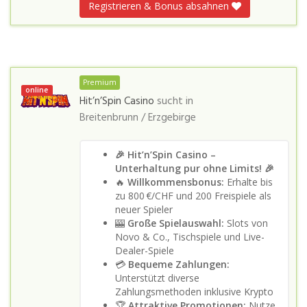
Registrieren & Bonus absahnen
Premium
online
Hit’n’Spin Casino
sucht in
Breitenbrunn / Erzgebirge
🎉 Hit’n’Spin Casino –
Unterhaltung pur ohne Limits! 🎉
🔥
Willkommensbonus:
Erhalte bis
zu 800 €/CHF und 200 Freispiele als
neuer Spieler
🎰
Große Spielauswahl:
Slots von
Novo & Co., Tischspiele und Live-
Dealer-Spiele
💳
Bequeme Zahlungen:
Unterstützt diverse
Zahlungsmethoden inklusive Krypto
🏆
Attraktive Promotionen:
Nutze