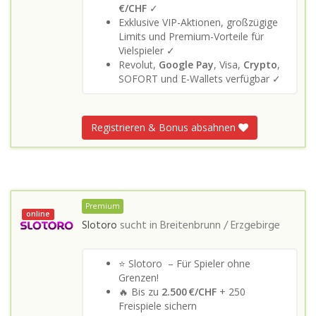
€/CHF
✓
Exklusive VIP-Aktionen, großzügige
Limits und Premium-Vorteile für
Vielspieler ✓
Revolut,
Google Pay
, Visa,
Crypto
,
SOFORT und E-Wallets verfügbar ✓
Registrieren & Bonus absahnen
Premium
online
Slotoro
sucht in
Breitenbrunn / Erzgebirge
⭐ Slotoro – Für Spieler ohne
Grenzen!
🔥 Bis zu
2.500 €/CHF
+ 250
Freispiele sichern