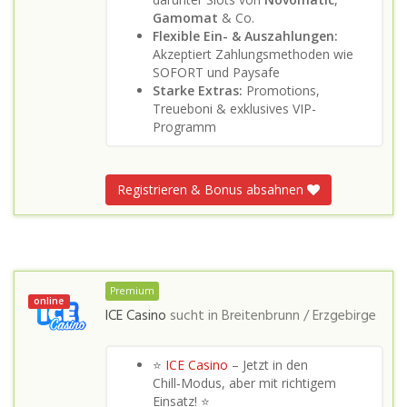
Gamomat
& Co.
Flexible Ein- & Auszahlungen:
Akzeptiert Zahlungsmethoden wie
SOFORT und Paysafe
Starke Extras:
Promotions,
Treueboni & exklusives VIP-
Programm
Registrieren & Bonus absahnen
Premium
online
ICE Casino
sucht in
Breitenbrunn / Erzgebirge
⭐
ICE Casino
– Jetzt in den
Chill‑Modus, aber mit richtigem
Einsatz! ⭐