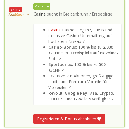
Premium
online
Casina
sucht in
Breitenbrunn / Erzgebirge
Casina
Casino: Eleganz, Luxus und
exklusive Casino-Unterhaltung auf
höchstem Niveau ✓
Casino-Bonus:
100 % bis zu
2.000
€/CHF + 300 Freispiele
auf Novoline-
Slots ✓
Sportbonus:
100 % bis zu
500
€/CHF
✓
Exklusive VIP-Aktionen, großzügige
Limits und Premium-Vorteile für
Vielspieler ✓
Revolut,
Google Pay
, Visa,
Crypto
,
SOFORT und E-Wallets verfügbar ✓
Registrieren & Bonus absahnen