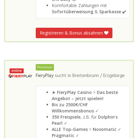
Komfortable Zahlungen mit
Sofortüberweisung
&
Sparkasse
✔️
Registrieren & Bonus absahnen
Premium
online
FieryPlay
sucht in
Breitenbrunn / Erzgebirge
★
FieryPlay Casino
>
Das beste
Angebot – Jetzt spielen!
Bis zu 2500€/CHF
Willkommensbonus
✓
350 Freispiele
, z.B. für
Dolphin’s
Pearl
✓
ALLE Top-Games
>
Novomatic
✓
Pragmatic
✓