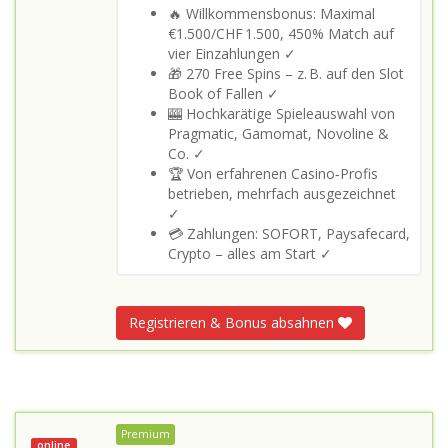
🔥 Willkommensbonus: Maximal
€1.500/CHF 1.500, 450% Match auf
vier Einzahlungen ✓
🎁 270 Free Spins – z. B. auf den Slot
Book of Fallen ✓
🎰 Hochkarätige Spieleauswahl von
Pragmatic, Gamomat, Novoline &
Co. ✓
🏆 Von erfahrenen Casino‑Profis
betrieben, mehrfach ausgezeichnet
✓
💳 Zahlungen: SOFORT, Paysafecard,
Crypto – alles am Start ✓
Registrieren & Bonus absahnen
Premium
online