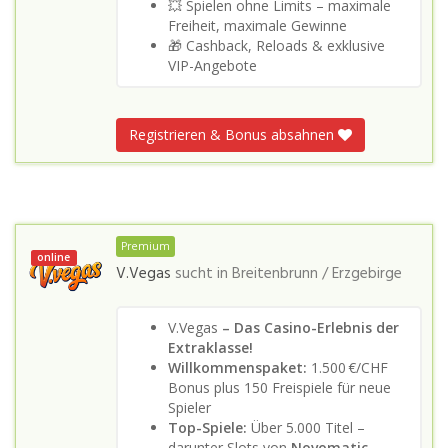
💥 Spielen ohne Limits – maximale
Freiheit, maximale Gewinne
🎁 Cashback, Reloads & exklusive
VIP-Angebote
Registrieren & Bonus absahnen
Premium
online
V.Vegas
sucht in
Breitenbrunn / Erzgebirge
V.Vegas
– Das Casino-Erlebnis der
Extraklasse!
Willkommenspaket:
1.500 €/CHF
Bonus plus 150 Freispiele für neue
Spieler
Top-Spiele:
Über 5.000 Titel –
darunter Slots von
Novomatic
,