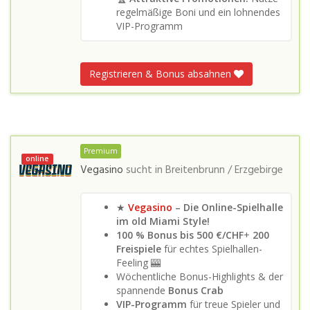
regelmäßige Boni und ein lohnendes
VIP-Programm
Registrieren & Bonus absahnen
Premium
online
Vegasino
sucht in
Breitenbrunn / Erzgebirge
★
Vegasino
– Die Online-Spielhalle
im old Miami Style!
100 % Bonus bis 500 €/CHF
+
200
Freispiele
für echtes Spielhallen-
Feeling 🎰
Wöchentliche Bonus-Highlights & der
spannende
Bonus Crab
VIP-Programm
für treue Spieler und