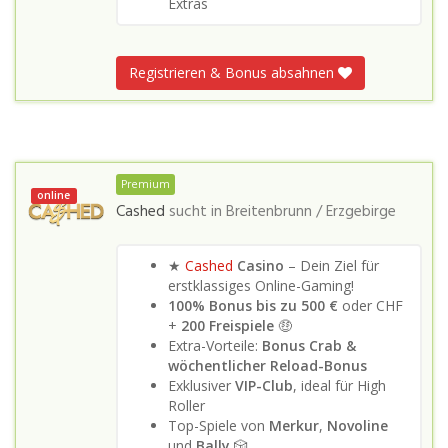
Extras
Registrieren & Bonus absahnen
Premium
online
Cashed
sucht in
Breitenbrunn / Erzgebirge
★
Cashed
Casino
– Dein Ziel für
erstklassiges Online-Gaming!
100% Bonus bis zu 500 €
oder CHF
+
200 Freispiele
🤑
Extra-Vorteile:
Bonus Crab &
wöchentlicher Reload-Bonus
Exklusiver
VIP-Club
, ideal für High
Roller
Top-Spiele von
Merkur
,
Novoline
und
Bally
🎲