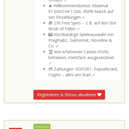
🔥 Willkommensbonus: Maximal
€1.500/CHF 1.500, 450% Match auf
vier Einzahlungen ✓
🎁 270 Free Spins – z. B. auf den Slot
Book of Fallen ✓
🎰 Hochkarätige Spieleauswahl von
Pragmatic, Gamomat, Novoline &
Co. ✓
🏆 Von erfahrenen Casino‑Profis
betrieben, mehrfach ausgezeichnet
✓
💳 Zahlungen: SOFORT, Paysafecard,
Crypto – alles am Start ✓
Registrieren & Bonus absahnen
Premium