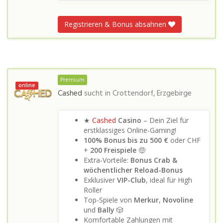
Registrieren & Bonus absahnen
Premium
online
Cashed
sucht in
Crottendorf, Erzgebirge
★
Cashed
Casino
– Dein Ziel für
erstklassiges Online-Gaming!
100% Bonus bis zu 500 €
oder CHF
+
200 Freispiele
🤑
Extra-Vorteile:
Bonus Crab &
wöchentlicher Reload-Bonus
Exklusiver
VIP-Club
, ideal für High
Roller
Top-Spiele von
Merkur
,
Novoline
und
Bally
🎲
Komfortable Zahlungen mit