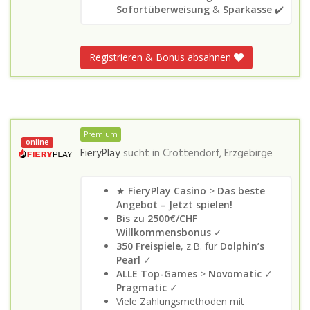
Sofortüberweisung
&
Sparkasse
✔️
Registrieren & Bonus absahnen
Premium
online
FieryPlay
sucht in
Crottendorf, Erzgebirge
★
FieryPlay Casino
>
Das beste
Angebot – Jetzt spielen!
Bis zu 2500€/CHF
Willkommensbonus
✓
350 Freispiele
, z.B. für
Dolphin’s
Pearl
✓
ALLE Top-Games
>
Novomatic
✓
Pragmatic
✓
Viele Zahlungsmethoden mit