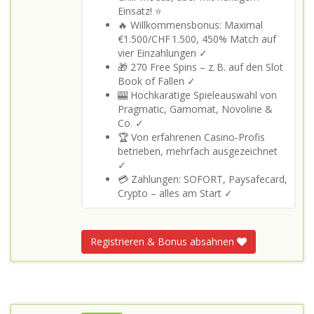
Einsatz! ⭐
🔥 Willkommensbonus: Maximal
€1.500/CHF 1.500, 450% Match auf
vier Einzahlungen ✓
🎁 270 Free Spins – z. B. auf den Slot
Book of Fallen ✓
🎰 Hochkarätige Spieleauswahl von
Pragmatic, Gamomat, Novoline &
Co. ✓
🏆 Von erfahrenen Casino‑Profis
betrieben, mehrfach ausgezeichnet
✓
💳 Zahlungen: SOFORT, Paysafecard,
Crypto – alles am Start ✓
Registrieren & Bonus absahnen