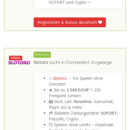
SOFORT und Crypto ✓
Registrieren & Bonus absahnen
Premium
online
Slotoro
sucht in
Crottendorf, Erzgebirge
⭐
Slotoro
– Für Spieler ohne
Grenzen!
🔥 Bis zu
2.500 €/CHF
+ 250
Freispiele sichern
🎰 Slots satt:
Novoline
, Gamomat,
Play’n GO & mehr
💳 Beliebte Zahlungsmittel:
SOFORT
,
Paysafe, Crypto…
💥 Spielen ohne Limits – maximale