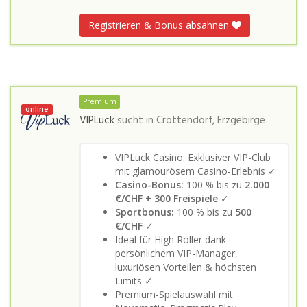
Registrieren & Bonus absahnen
Premium
online
VIPLuck
sucht in
Crottendorf, Erzgebirge
VIPLuck Casino: Exklusiver VIP-Club
mit glamourösem Casino-Erlebnis ✓
Casino-Bonus:
100 % bis zu
2.000
€/CHF + 300 Freispiele
✓
Sportbonus:
100 % bis zu
500
€/CHF
✓
Ideal für High Roller dank
persönlichem VIP-Manager,
luxuriösen Vorteilen & höchsten
Limits ✓
Premium-Spielauswahl mit