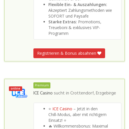
Flexible Ein- & Auszahlungen:
Akzeptiert Zahlungsmethoden wie
SOFORT und Paysafe
Starke Extras:
Promotions,
Treueboni & exklusives VIP-
Programm
Registrieren & Bonus absahnen
Premium
online
ICE Casino
sucht in
Crottendorf, Erzgebirge
⭐
ICE Casino
– Jetzt in den
Chill‑Modus, aber mit richtigem
Einsatz! ⭐
🔥 Willkommensbonus: Maximal