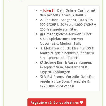
⭐
Joker8
– Dein Online-Casino mit
den besten Games & Boni!
⭐
🔥
Top-Bonusangebot
: 100 % bis
500 €/CHF
& 50 % bis
1.000 €/CHF
+
200 Freispiele
zum Start
🎰
Umfangreiche Auswahl
: Über
5.600 Spielautomaten
von
Novomatic, Merkur, Bally
📱
Mobilfreundlich
: Ideal für
iOS &
Android
, spiele nahtlos auf deinem
Smartphone oder Tablet!
💳
Sichere Ein- & Auszahlungen
:
Akzeptiert
Visa, Mastercard &
Krypto-Zahlungen
🏆
VIP & Promo-Vorteile
: Genieße
regelmäßige Boni, Freispiele &
exklusive VIP-Events!
Registrieren & Bonus absahnen