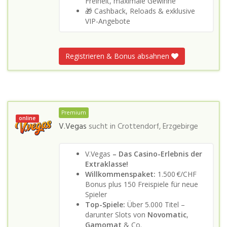
Freiheit, maximale Gewinne
🎁 Cashback, Reloads & exklusive
VIP-Angebote
Registrieren & Bonus absahnen
Premium
online
V.Vegas
sucht in
Crottendorf, Erzgebirge
V.Vegas
– Das Casino-Erlebnis der
Extraklasse!
Willkommenspaket:
1.500 €/CHF
Bonus plus 150 Freispiele für neue
Spieler
Top-Spiele:
Über 5.000 Titel –
darunter Slots von
Novomatic
,
Gamomat
& Co.