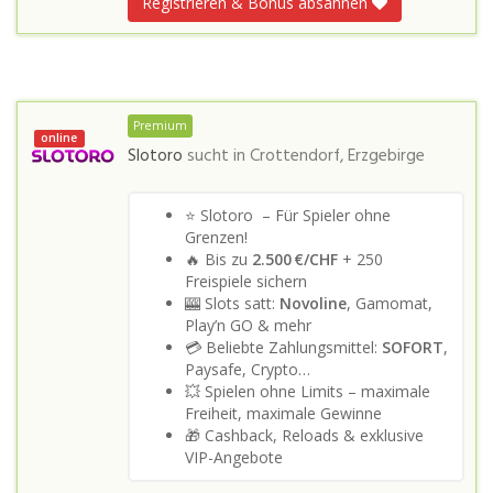
Registrieren & Bonus absahnen
Premium
online
Slotoro
sucht in
Crottendorf, Erzgebirge
⭐ Slotoro – Für Spieler ohne
Grenzen!
🔥 Bis zu
2.500 €/CHF
+ 250
Freispiele sichern
🎰 Slots satt:
Novoline
, Gamomat,
Play’n GO & mehr
💳 Beliebte Zahlungsmittel:
SOFORT
,
Paysafe, Crypto…
💥 Spielen ohne Limits – maximale
Freiheit, maximale Gewinne
🎁 Cashback, Reloads & exklusive
VIP-Angebote