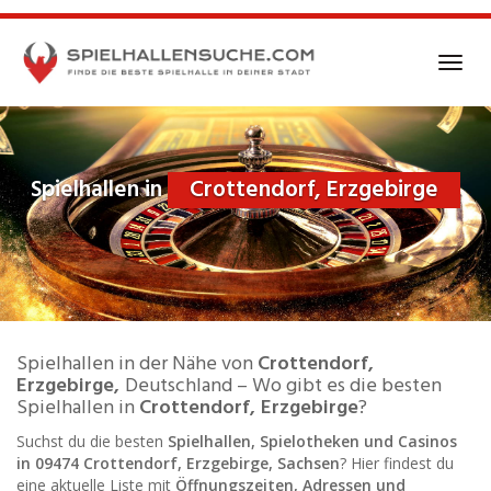
Skip
to
main
Toggl
content
navig
Spielhallen in
Crottendorf, Erzgebirge
Spielhallen in der Nähe von
Crottendorf,
Erzgebirge,
Deutschland – Wo gibt es die besten
Spielhallen in
Crottendorf, Erzgebirge
?
Suchst du die besten
Spielhallen, Spielotheken und Casinos
in 09474 Crottendorf, Erzgebirge, Sachsen
? Hier findest du
eine aktuelle Liste mit
Öffnungszeiten, Adressen und