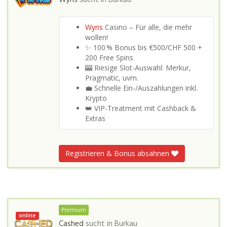
Wyns
sucht in
Burkau
Wyns
Casino – Für alle, die mehr
wollen!
✨ 100 % Bonus bis €500/CHF 500 +
200 Free Spins
🎰 Riesige Slot-Auswahl: Merkur,
Pragmatic, uvm.
💼 Schnelle Ein-/Auszahlungen inkl.
Krypto
👑 VIP-Treatment mit Cashback &
Extras
Registrieren & Bonus absahnen
Premium
online
Cashed
sucht in
Burkau