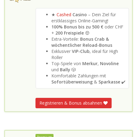
★
Cashed
Casino
– Dein Ziel für
erstklassiges Online-Gaming!
100% Bonus bis zu 500 €
oder CHF
+
200 Freispiele
🤑
Extra-Vorteile:
Bonus Crab &
wöchentlicher Reload-Bonus
Exklusiver
VIP-Club
, ideal für High
Roller
Top-Spiele von
Merkur
,
Novoline
und
Bally
🎲
Komfortable Zahlungen mit
Sofortüberweisung
&
Sparkasse
✔️
Registrieren & Bonus absahnen