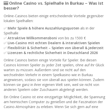
🎰
Online Casino vs. Spielhalle in Burkau – Was ist
besser?
Online-Casinos bieten einige entscheidende Vorteile gegenüber
lokalen Spielhallen:
✅
Mehr Spiele & höhere Auszahlungsquoten
als in der
Spielhalle
✅
Attraktive Willkommensboni
von bis zu 1500 €
✅
Live-Casino mit echten Dealern & interaktiven Spielen
✅
Flexibilität & Sicherheit – Spielen von überall & jederzeit
✅
Lizenzen & rechtliche Sicherheit in Deutschland 2026
Online Casinos bieten einige Vorteile für Spieler. Bei diesen
Casinos können Spieler zu jeder Zeit spielen, ohne auf ihr Glück
warten zu müssen. Außerdem sind sie nicht auf den
wechselnden Verkehr in einem Spielkasino wie in Burkau
angewiesen, sodass sie von überall aus spielen können. Zudem
können sie ganz in ihrer eigenen Welt sein, weil sie nicht von
anderen Spielern oder Zuschauern abgelengt werden.
Ein Online Casino ist eine einzigartige Möglichkeit, die Spannung
am heimischen Computer zu genießen und die Faszination der
Casino-Atmosphäre zu erleben. Wenn Sie sich gern auf eine