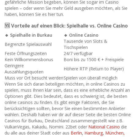
gefährliche Mission begeben, können Sie sogar im Casino
spielen – oder wenn Sie mehr Geld ausgeben möchten, als Sie
haben, können Sie es hier tun.
🆚 Vorteile auf einen Blick: Spielhalle vs. Online Casino
🔹
Spielhalle in Burkau
🔹
Online Casino
Tausende von Slots &
Begrenzte Spielauswahl
Tischspielen
Feste Öffnungszeiten
24/7 verfügbar
Kein Willkommensbonus
Boni bis zu 1500 € + Freispiele
Geringere
Höhere RTP (Return to Player)
Auszahlungsquoten
Muss vor Ort besucht werden
Spielen von überall möglich
Wenn Sie sich daran beteiligen möchten, in online Casinos zu
spielen, muss Ihnen klar sein, dass es eine erhebliche Anzahl an
Optionen gibt. Dies bedeutet, dass es schwierig ist, die besten
online casinos zu finden. Es gibt einige Faktoren, die Sie
berücksichtigen sollten, bevor Sie einen bestimmten Anbieter
wählen. Deshalb haben wir dir auf dieser Seite die besten Online
Casinos für Burkau, Deutschland zusammengestellt wie z.B.
VulkanVegas, Kakadu, Nomini. 22bet oder
National Casino
die
du alle aus deiner Stadt oder aus
Berlin
,
Hamburg
,
München,