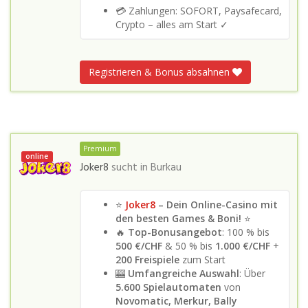
💳 Zahlungen: SOFORT, Paysafecard,
Crypto – alles am Start ✓
Registrieren & Bonus absahnen
Premium
online
Joker8
sucht in
Burkau
⭐
Joker8
– Dein Online-Casino mit
den besten Games & Boni!
⭐
🔥
Top-Bonusangebot
: 100 % bis
500 €/CHF
& 50 % bis
1.000 €/CHF
+
200 Freispiele
zum Start
🎰
Umfangreiche Auswahl
: Über
5.600 Spielautomaten
von
Novomatic, Merkur, Bally