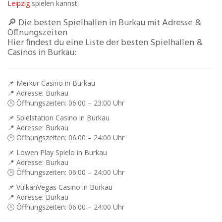
Leipzig
spielen kannst.
🔎 Die besten Spielhallen in Burkau mit Adresse &
Öffnungszeiten
Hier findest du eine Liste der besten Spielhallen &
Casinos in Burkau:
📌 Merkur Casino in Burkau
📍 Adresse: Burkau
🕒 Öffnungszeiten: 06:00 – 23:00 Uhr
📌 Spielstation Casino in Burkau
📍 Adresse: Burkau
🕒 Öffnungszeiten: 06:00 – 24:00 Uhr
📌 Löwen Play Spielo in Burkau
📍 Adresse: Burkau
🕒 Öffnungszeiten: 06:00 – 24:00 Uhr
📌 VulkanVegas Casino in Burkau
📍 Adresse: Burkau
🕒 Öffnungszeiten: 06:00 – 24:00 Uhr