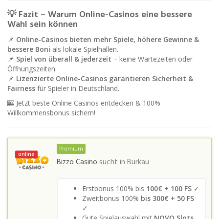
💡 Fazit – Warum Online-Casinos eine bessere
Wahl sein können
📌
Online-Casinos bieten mehr Spiele, höhere Gewinne &
bessere Boni
als lokale Spielhallen.
📌
Spiel von überall & jederzeit
– keine Wartezeiten oder
Öffnungszeiten.
📌
Lizenzierte Online-Casinos garantieren Sicherheit &
Fairness
für Spieler in Deutschland.
🎰 Jetzt beste Online Casinos entdecken & 100%
Willkommensbonus sichern!
Premium
online
Bizzo Casino
sucht in
Burkau
Erstbonus 100% bis
100€ + 100 FS
✓
Zweitbonus 100%
bis 300€ + 50 FS
✓
Gute Spielauswahl mit
NOVO Slots