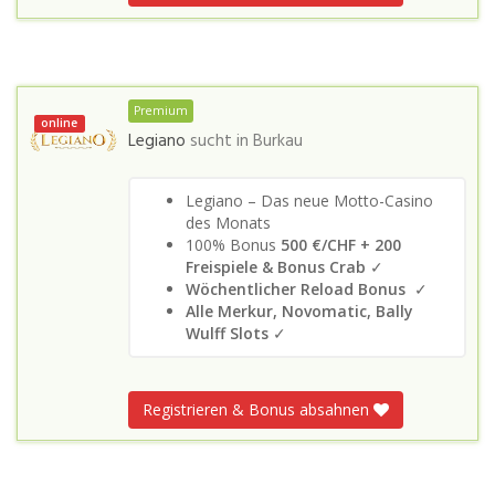
Premium
online
Legiano
sucht in
Burkau
Legiano – Das neue Motto-Casino
des Monats
100% Bonus
500 €/CHF + 200
Freispiele & Bonus Crab
✓
Wöchentlicher Reload Bonus
✓
Alle Merkur, Novomatic, Bally
Wulff Slots
✓
Registrieren & Bonus absahnen